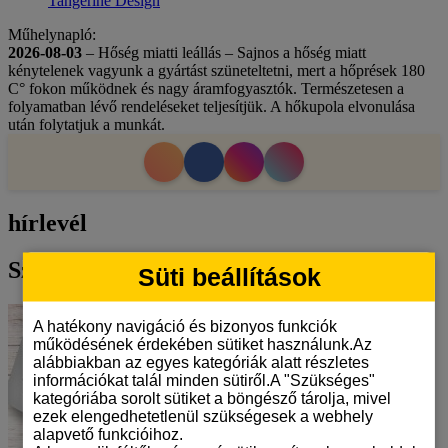
Tangerine Design
Műhelynapló:
2026-08-03
– Hőség miatti leállás – Sajnos a hőség miatt
kénytelenek vagyunk a gyártást szüneteltetni, mert a hőprések 180
C° fokon működnek és nagy áramfogyasztók. Természetesen a
folyamatban lévő rendeléseket teljesítjük. A hőkupola elvonulása
után folytatjuk a munkát.
hírlevél
Szarvasos bögre
Süti beállítások
A hatékony navigáció és bizonyos funkciók
működésének érdekében sütiket használunk.Az
alábbiakban az egyes kategóriák alatt részletes
információkat talál minden sütiről.A "Szükséges"
kategóriába sorolt sütiket a böngésző tárolja, mivel
ezek elengedhetetlenül szükségesek a webhely
alapvető funkcióihoz.