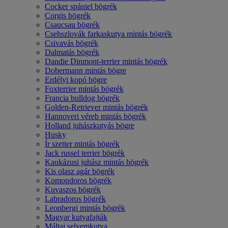
Cocker spániel bögrék
Corgis bögrék
Csaucsau bögrék
Csehszlovák farkaskutya mintás bögrék
Csivavás bögrék
Dalmatás bögrék
Dandie Dinmont-terrier mintás bögrék
Dobermann mintás bögre
Erdélyi kopó bögre
Foxterrier mintás bögrék
Francia bulldog bögrék
Golden-Retriever mintás bögrék
Hannoveri véreb mintás bögrék
Holland juhászkutyás bögre
Husky
Ír szetter mintás bögrék
Jack russel terrier bögrék
Kaukázusi juhász mintás bögrék
Kis olasz agár bögrék
Komondoros bögrék
Kuvaszos bögrék
Labradoros bögrék
Leonbergi mintás bögrék
Magyar kutyafajták
Máltai selyemkutya