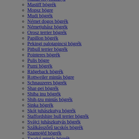
Mastiff bögrék
Mopsz bögre
Mudi bögrék
Német dogos bögrék
Németjuhász bögrék
Orosz terrier bögrék
Papillon bögrék
Pekingi palotapincsi bögrék
Pitbull terrier bögrék
Pointeres bögrék
Pulis bögre
Pumi bögrék
Ridgeback bögrék
Rottweiler mintás bögre
Schnauzeres bögrék
Shar-pei bögrék
Shiba inu bögrék
Shih-tzu mintás bögrék
Sinka bögrék
Skót juhászkutya bögrék
Staffordshire bull terrier bögrék
Svájci juhászkutyás bögrék
Szálkásszőrű tacskós bögrék
Szamojéd bögrék
Tacskó mintás bögrék