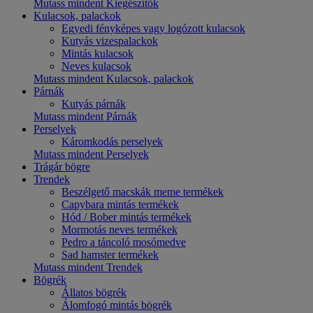
Mutass mindent Kiegészítők
Kulacsok, palackok
Egyedi fényképes vagy logózott kulacsok
Kutyás vizespalackok
Mintás kulacsok
Neves kulacsok
Mutass mindent Kulacsok, palackok
Párnák
Kutyás párnák
Mutass mindent Párnák
Perselyek
Káromkodás perselyek
Mutass mindent Perselyek
Trágár bögre
Trendek
Beszélgető macskák meme termékek
Capybara mintás termékek
Hód / Bober mintás termékek
Mormotás neves termékek
Pedro a táncoló mosómedve
Sad hamster termékek
Mutass mindent Trendek
Bögrék
Állatos bögrék
Álomfogó mintás bögrék