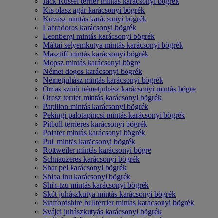
Jack Russel terrier mintás karácsonyi bögrék
Kis olasz agár karácsonyi bögrék
Kuvasz mintás karácsonyi bögrék
Labradoros karácsonyi bögrék
Leonbergi mintás karácsonyi bögrék
Máltai selyemkutya mintás karácsonyi bögrék
Masztiff mintás karácsonyi bögrék
Mopsz mintás karácsonyi bögre
Német dogos karácsonyi bögrék
Németjuhász mintás karácsonyi bögrék
Ordas színű németjuhász karácsonyi mintás bögre
Orosz terrier mintás karácsonyi bögrék
Papillon mintás karácsonyi bögrék
Pekingi palotapincsi mintás karácsonyi bögrék
Pitbull terrieres karácsonyi bögrék
Pointer mintás karácsonyi bögrék
Puli mintás karácsonyi bögrék
Rottweiler mintás karácsonyi bögre
Schnauzeres karácsonyi bögrék
Shar pei karácsonyi bögrék
Shiba inu karácsonyi bögrék
Shih-tzu mintás karácsonyi bögrék
Skót juhászkutya mintás karácsonyi bögrék
Staffordshire bullterrier mintás karácsonyi bögrék
Svájci juhászkutyás karácsonyi bögrék