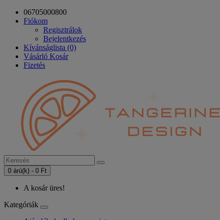
06705000800
Fiókom
Regisztrálok
Bejelentkezés
Kívánságlista (0)
Vásárló Kosár
Fizetés
0 árú(k) - 0 Ft
A kosár üres!
Kategóriák