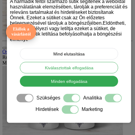
A harmadik féltől származó sütik segítenek a weboldal
használatának elemzésében, tárolják a preferenciáit és
releváns tartalmakat és hirdetéseket biztosítanak
Önnek. Ezeket a sütiket csak az Ön előzetes
beleegyezésével tároljuk a böngészőjében.Eldöntheti,
hogy engedélyezi vagy letiltja ezeket a sütiket, de
Elállok a
bizonyos sütik letiltása befolyásolhatja a böngészési
vásárlástól
élményt.
Összehasonlítás (0)
Mind elutasítása
Rendezés:
Mutat:
Kiválasztottak elfogadása
Minden elfogadása
Szükséges
Analitika
Hirdetések
Marketing