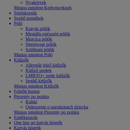
Nyakörvek
Mutass mindent Kedvenceknek
Söröskorsók
Segítő termékek
Póló
Kutyás pólók
Mentális egészség pólók
Morcica pólók
Streetwear pólók
Szülinapi pólók
Mutass mindent Póló
Kitűzők
Allergiát jelző kitűzők
Kitűző szettek
LMBTQ+ pride kitűzők
Segítő kitűzők
Mutass mindent Kitűzők
Felnőtt humor
Prezenty po polsku
Kubki
Ogłoszenie o narodzinach dziecka
Mutass mindent Prezenty po polsku
Emlékpuzzle
One line art kutyás bögrék
Kutyás bögrék