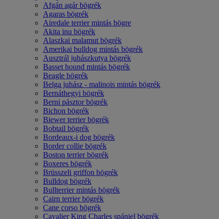
Afgán agár bögrék
Agaras bögrék
Airedale terrier mintás bögre
Akita inu bögrék
Alaszkai malamut bögrék
Amerikai bulldog mintás bögrék
Ausztrál juhászkutya bögrék
Basset hound mintás bögrék
Beagle bögrék
Belga juhász - malinois mintás bögrék
Bernáthegyi bögrék
Berni pásztor bögrék
Bichon bögrék
Biewer terrier bögrék
Bobtail bögrék
Bordeaux-i dog bögrék
Border collie bögrék
Boston terrier bögrék
Boxeres bögrék
Brüsszeli griffon bögrék
Bulldog bögrék
Bullterrier mintás bögrék
Cairn terrier bögrék
Cane corso bögrék
Cavalier King Charles spániel bögrék