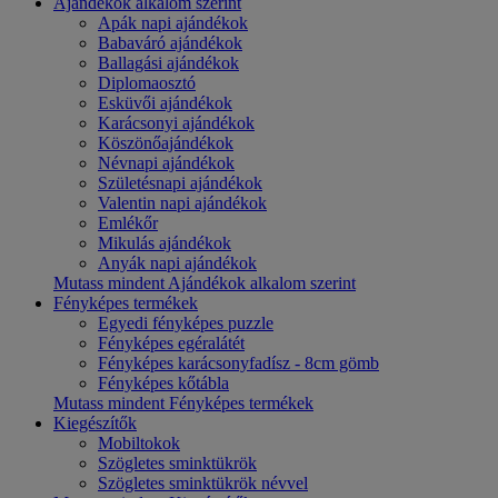
Ajándékok alkalom szerint
Apák napi ajándékok
Babaváró ajándékok
Ballagási ajándékok
Diplomaosztó
Esküvői ajándékok
Karácsonyi ajándékok
Köszönőajándékok
Névnapi ajándékok
Születésnapi ajándékok
Valentin napi ajándékok
Emlékőr
Mikulás ajándékok
Anyák napi ajándékok
Mutass mindent Ajándékok alkalom szerint
Fényképes termékek
Egyedi fényképes puzzle
Fényképes egéralátét
Fényképes karácsonyfadísz - 8cm gömb
Fényképes kőtábla
Mutass mindent Fényképes termékek
Kiegészítők
Mobiltokok
Szögletes sminktükrök
Szögletes sminktükrök névvel