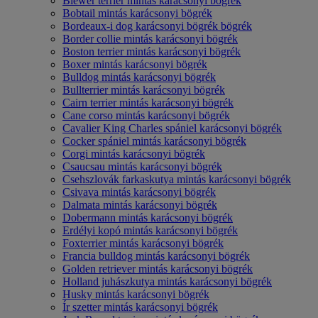
Biewer terrier mintás karácsonyi bögrék
Bobtail mintás karácsonyi bögrék
Bordeaux-i dog karácsonyi bögrék bögrék
Border collie mintás karácsonyi bögrék
Boston terrier mintás karácsonyi bögrék
Boxer mintás karácsonyi bögrék
Bulldog mintás karácsonyi bögrék
Bullterrier mintás karácsonyi bögrék
Cairn terrier mintás karácsonyi bögrék
Cane corso mintás karácsonyi bögrék
Cavalier King Charles spániel karácsonyi bögrék
Cocker spániel mintás karácsonyi bögrék
Corgi mintás karácsonyi bögrék
Csaucsau mintás karácsonyi bögrék
Csehszlovák farkaskutya mintás karácsonyi bögrék
Csivava mintás karácsonyi bögrék
Dalmata mintás karácsonyi bögrék
Dobermann mintás karácsonyi bögrék
Erdélyi kopó mintás karácsonyi bögrék
Foxterrier mintás karácsonyi bögrék
Francia bulldog mintás karácsonyi bögrék
Golden retriever mintás karácsonyi bögrék
Holland juhászkutya mintás karácsonyi bögrék
Husky mintás karácsonyi bögrék
Ír szetter mintás karácsonyi bögrék