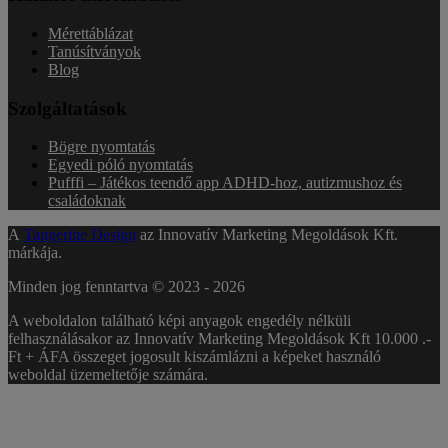
Mérettáblázat
Tanúsítványok
Blog
Szolgáltatások
Bögre nyomtatás
Egyedi póló nyomtatás
Pufffi – Játékos teendő app ADHD-hoz, autizmushoz és
családoknak
A
Tangerine Design
az Innovatív Marketing Megoldások Kft.
márkája.
Minden jog fenntartva © 2023 -
2026
A weboldalon található képi anyagok engedély nélküli
felhasználásakor az Innovatív Marketing Megoldások Kft 10.000 .-
Ft + ÁFA összeget jogosult kiszámlázni a képeket használó
weboldal üzemeltetője számára.