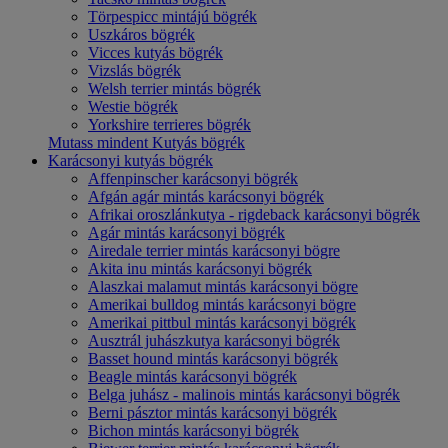
Törpespicc mintájú bögrék
Uszkáros bögrék
Vicces kutyás bögrék
Vizslás bögrék
Welsh terrier mintás bögrék
Westie bögrék
Yorkshire terrieres bögrék
Mutass mindent Kutyás bögrék
Karácsonyi kutyás bögrék
Affenpinscher karácsonyi bögrék
Afgán agár mintás karácsonyi bögrék
Afrikai oroszlánkutya - rigdeback karácsonyi bögrék
Agár mintás karácsonyi bögrék
Airedale terrier mintás karácsonyi bögre
Akita inu mintás karácsonyi bögrék
Alaszkai malamut mintás karácsonyi bögre
Amerikai bulldog mintás karácsonyi bögre
Amerikai pittbul mintás karácsonyi bögrék
Ausztrál juhászkutya karácsonyi bögrék
Basset hound mintás karácsonyi bögrék
Beagle mintás karácsonyi bögrék
Belga juhász - malinois mintás karácsonyi bögrék
Berni pásztor mintás karácsonyi bögrék
Bichon mintás karácsonyi bögrék