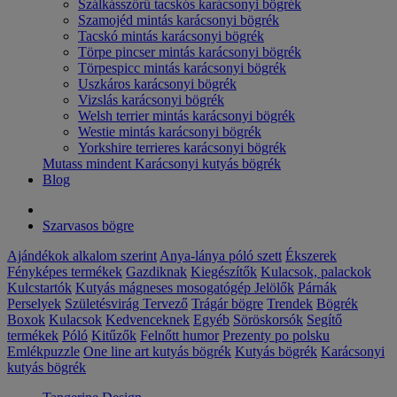
Szálkásszőrű tacskós karácsonyi bögrék
Szamojéd mintás karácsonyi bögrék
Tacskó mintás karácsonyi bögrék
Törpe pincser mintás karácsonyi bögrék
Törpespicc mintás karácsonyi bögrék
Uszkáros karácsonyi bögrék
Vizslás karácsonyi bögrék
Welsh terrier mintás karácsonyi bögrék
Westie mintás karácsonyi bögrék
Yorkshire terrieres karácsonyi bögrék
Mutass mindent Karácsonyi kutyás bögrék
Blog
Szarvasos bögre
Ajándékok alkalom szerint
Anya-lánya póló szett
Ékszerek
Fényképes termékek
Gazdiknak
Kiegészítők
Kulacsok, palackok
Kulcstartók
Kutyás mágneses mosogatógép Jelölők
Párnák
Perselyek
Születésvirág
Tervező
Trágár bögre
Trendek
Bögrék
Boxok
Kulacsok
Kedvenceknek
Egyéb
Söröskorsók
Segítő
termékek
Póló
Kitűzők
Felnőtt humor
Prezenty po polsku
Emlékpuzzle
One line art kutyás bögrék
Kutyás bögrék
Karácsonyi
kutyás bögrék