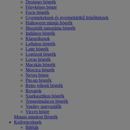
Designer bögrék
Fényképes bögre
Focis bögrék
Gyermekeknek és gyermeklelkű felnőtteknek
Halloween mintás bögrék
Illusztrált panoráma bögrék
Indiános bögrék
Klasszikusok
Lajháros bögrék
Latte bögrék
Logózott bögrék
Lovas bögrék
Macskás bögrék
Morcica bögrék
Neves bögre
Pin-up bögrék
Retro jellegű bögrék
Rovarok
Szarkasztikus bögrék
Tengerimalacos bögrék
Vagány nagyszülők
Vicces bögre
Mutass mindent Bögrék
Kedvenceknek
Biléták