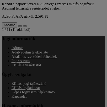
Kezdd a napodat ezzel a különleges szarvas mintás bögrével!
Azonnal felfrissíti a reggeleidet a fehé..
3.290 Ft
ÁFA nélkül: 2.591 Ft
Kosárba
1 / 11 (11 oldalból)
Jogi információk
Rólunk
Adatvédelmi tájékoztató
Általános szerződési feltételek
Impresszum
Elállás a vásárlástól
Ügyfélszolgálat
Elállási jogi tájékoztató
Elállási nyilatkozat
Képes fogyasztói tájékoztató
Kapcsolat
Hasznos információk