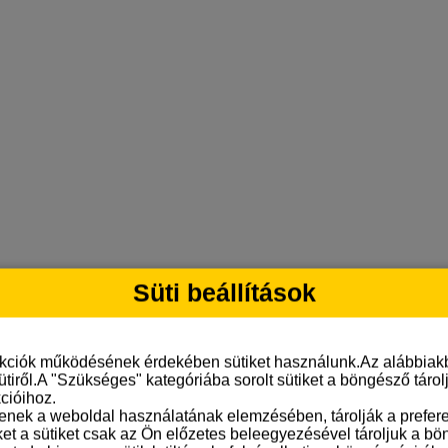
Süti beállítások
nkciók működésének érdekében sütiket használunk.Az alábbiakb
ütiről.A "Szükséges" kategóriába sorolt sütiket a böngésző táro
cióihoz.
tenek a weboldal használatának elemzésében, tárolják a preferen
ket a sütiket csak az Ön előzetes beleegyezésével tároljuk a b