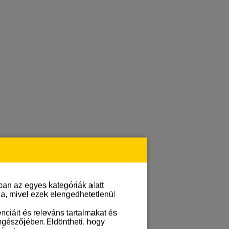
an az egyes kategóriák alatt
lja, mivel ezek elengedhetetlenül
ciáit és releváns tartalmakat és
öngészőjében.Eldöntheti, hogy