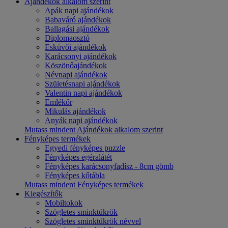
Ajándékok alkalom szerint
Apák napi ajándékok
Babaváró ajándékok
Ballagási ajándékok
Diplomaosztó
Esküvői ajándékok
Karácsonyi ajándékok
Köszönőajándékok
Névnapi ajándékok
Születésnapi ajándékok
Valentin napi ajándékok
Emlékőr
Mikulás ajándékok
Anyák napi ajándékok
Mutass mindent Ajándékok alkalom szerint
Fényképes termékek
Egyedi fényképes puzzle
Fényképes egéralátét
Fényképes karácsonyfadísz - 8cm gömb
Fényképes kőtábla
Mutass mindent Fényképes termékek
Kiegészítők
Mobiltokok
Szögletes sminktükrök
Szögletes sminktükrök névvel