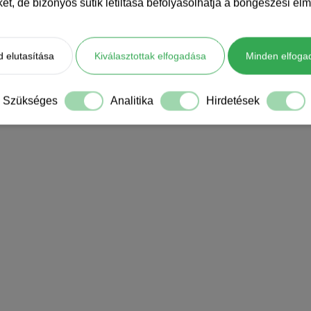
iket, de bizonyos sütik letiltása befolyásolhatja a böngészési élm
 elutasítása
Kiválasztottak elfogadása
Minden elfoga
Szükséges
Analitika
Hirdetések