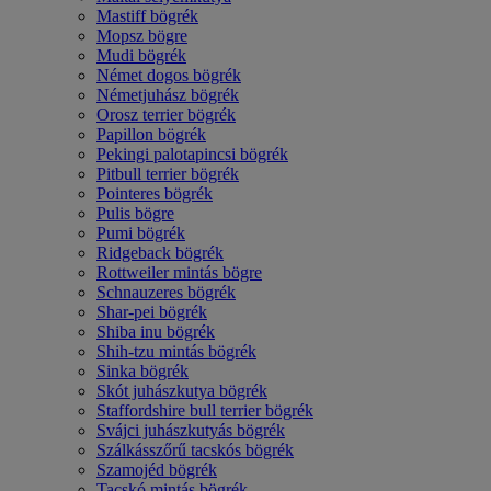
Mastiff bögrék
Mopsz bögre
Mudi bögrék
Német dogos bögrék
Németjuhász bögrék
Orosz terrier bögrék
Papillon bögrék
Pekingi palotapincsi bögrék
Pitbull terrier bögrék
Pointeres bögrék
Pulis bögre
Pumi bögrék
Ridgeback bögrék
Rottweiler mintás bögre
Schnauzeres bögrék
Shar-pei bögrék
Shiba inu bögrék
Shih-tzu mintás bögrék
Sinka bögrék
Skót juhászkutya bögrék
Staffordshire bull terrier bögrék
Svájci juhászkutyás bögrék
Szálkásszőrű tacskós bögrék
Szamojéd bögrék
Tacskó mintás bögrék