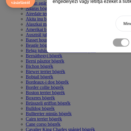
engedélyezi vagy letiltja ezeket a süt
vásárlástól
Afgán agár bögrék
Agaras bögrék
Airedale terrier mintás bögre
Akita inu bögrék
Mind
Alaszkai malamut bögrék
Amerikai bulldog mintás bögrék
Ausztrál juhászkutya bögrék
Basset hound mintás bögrék
Beagle bögrék
Belga juhász - malinois mintás bögrék
Bernáthegyi bögrék
Berni pásztor bögrék
Bichon bögrék
Biewer terrier bögrék
Bobtail bögrék
Bordeaux-i dog bögrék
Border collie bögrék
Boston terrier bögrék
Boxeres bögrék
Brüsszeli griffon bögrék
Bulldog bögrék
Bullterrier mintás bögrék
Cairn terrier bögrék
Cane corso bögrék
Cavalier King Charles spániel bögrék