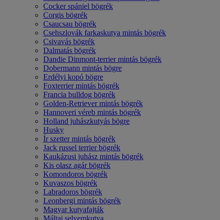
Cocker spániel bögrék
Corgis bögrék
Csaucsau bögrék
Csehszlovák farkaskutya mintás bögrék
Csivavás bögrék
Dalmatás bögrék
Dandie Dinmont-terrier mintás bögrék
Dobermann mintás bögre
Erdélyi kopó bögre
Foxterrier mintás bögrék
Francia bulldog bögrék
Golden-Retriever mintás bögrék
Hannoveri véreb mintás bögrék
Holland juhászkutyás bögre
Husky
Ír szetter mintás bögrék
Jack russel terrier bögrék
Kaukázusi juhász mintás bögrék
Kis olasz agár bögrék
Komondoros bögrék
Kuvaszos bögrék
Labradoros bögrék
Leonbergi mintás bögrék
Magyar kutyafajták
Máltai selyemkutya