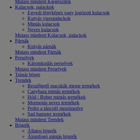
Mutass mindent Kiegészítők
Kulacsok, palackok
Egyedi fényképes vagy logózott kulacsok
Kutyás vizespalackok
Mintás kulacsok
Neves kulacsok
Mutass mindent Kulacsok, palackok
Párnák
Kutyás párnák
Mutass mindent Párnák
Perselyek
Káromkodás perselyek
Mutass mindent Perselyek
Trágár bögre
Trendek
Beszélgető macskák meme termékek
Capybara mintás termékek
Hód / Bober mintás termékek
Mormotás neves termékek
Pedro a táncoló mosómedve
Sad hamster termékek
Mutass mindent Trendek
Bögrék
Állatos bögrék
Álomfogó mintás bögrék