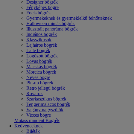
Designer bögrék
Fényképes bögre
Focis bögrék
Gyermekeknek és gyermeklelkű felnőtteknek
Halloween mintás bögrék
Illusztrált panoráma bögrék
Indiános bögrék
Klasszikusok
Lajháros bögrék
Latte bögrék
Logózott bögrék
Lovas bögrék
Macskás bögrék
Morcica bögrék
Neves bögre
Pin-up bögrék
Retro jellegű bögrék
Rovarok
Szarkasztikus bögrék
Tengerimalacos bögrék
Vagány nagyszülők
Vicces bögre
Mutass mindent Bögrék
Kedvenceknek
Biléták