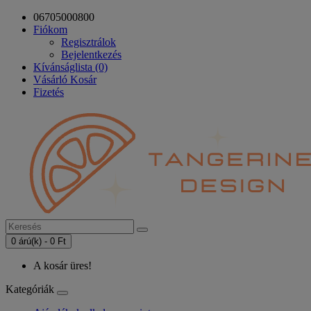
06705000800
Fiókom
Regisztrálok
Bejelentkezés
Kívánságlista (0)
Vásárló Kosár
Fizetés
0 árú(k) - 0 Ft
A kosár üres!
Kategóriák