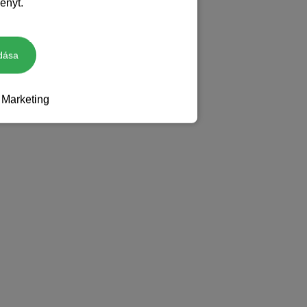
ényt.
dása
Marketing