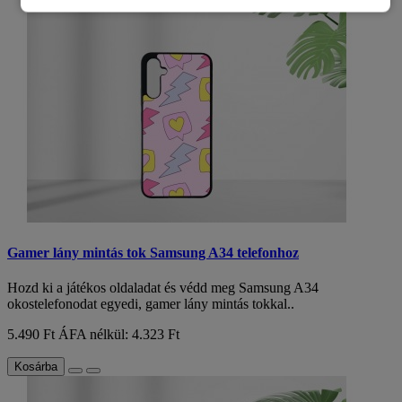
Gamer lány mintás tok Samsung A34 telefonhoz
Hozd ki a játékos oldaladat és védd meg Samsung A34
okostelefonodat egyedi, gamer lány mintás tokkal..
5.490 Ft
ÁFA nélkül: 4.323 Ft
Kosárba