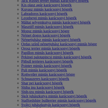
Jack Russel terrier mintás karácsonyi bögrék
Kis olasz agár karácsonyi bögrék
Kuvasz mintás karácsonyi bögrék
Labradoros karácsonyi bögrék
Leonbergi mintás karácsonyi bögrék
Máltai selyemkutya mintás karácsonyi bögrék
Masztiff mintás karácsonyi bögrék
Mopsz mintás karácsonyi bögre
Német dogos karácsonyi bögrék
Németjuhász mintás karácsonyi bögrék
Ordas színű németjuhász karácsonyi mintás bögre
Orosz terrier mintás karácsonyi bögrék
Papillon mintás karácsonyi bögrék
Pekingi palotapincsi mintás karácsonyi bögrék
Pitbull terrieres karácsonyi bögrék
Pointer mintás karácsonyi bögrék
Puli mintás karácsonyi bögrék
Rottweiler mintás karácsonyi bögre
Schnauzeres karácsonyi bögrék
Shar pei karácsonyi bögrék
Shiba inu karácsonyi bögrék
Shih-tzu mintás karácsonyi bögrék
Skót juhászkutya mintás karácsonyi bögrék
Staffordshire bullterrier mintás karácsonyi bögrék
Svájci juhászkutyás karácsonyi bögrék