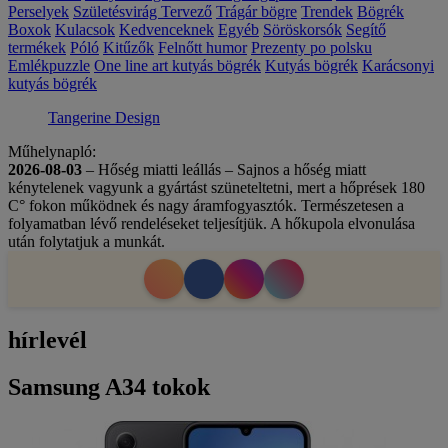
Perselyek
Születésvirág
Tervező
Trágár bögre
Trendek
Bögrék
Boxok
Kulacsok
Kedvenceknek
Egyéb
Söröskorsók
Segítő
termékek
Póló
Kitűzők
Felnőtt humor
Prezenty po polsku
Emlékpuzzle
One line art kutyás bögrék
Kutyás bögrék
Karácsonyi
kutyás bögrék
Tangerine Design
Műhelynapló:
2026-08-03
– Hőség miatti leállás – Sajnos a hőség miatt
kénytelenek vagyunk a gyártást szüneteltetni, mert a hőprések 180
C° fokon működnek és nagy áramfogyasztók. Természetesen a
folyamatban lévő rendeléseket teljesítjük. A hőkupola elvonulása
után folytatjuk a munkát.
hírlevél
Samsung A34 tokok