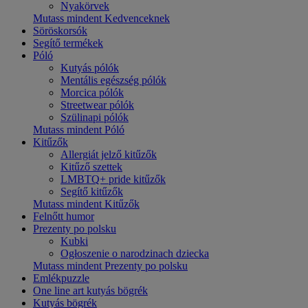
Nyakörvek
Mutass mindent Kedvenceknek
Söröskorsók
Segítő termékek
Póló
Kutyás pólók
Mentális egészség pólók
Morcica pólók
Streetwear pólók
Szülinapi pólók
Mutass mindent Póló
Kitűzők
Allergiát jelző kitűzők
Kitűző szettek
LMBTQ+ pride kitűzők
Segítő kitűzők
Mutass mindent Kitűzők
Felnőtt humor
Prezenty po polsku
Kubki
Ogłoszenie o narodzinach dziecka
Mutass mindent Prezenty po polsku
Emlékpuzzle
One line art kutyás bögrék
Kutyás bögrék