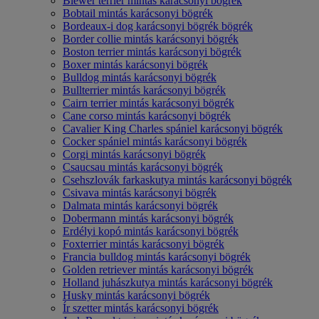
Biewer terrier mintás karácsonyi bögrék
Bobtail mintás karácsonyi bögrék
Bordeaux-i dog karácsonyi bögrék bögrék
Border collie mintás karácsonyi bögrék
Boston terrier mintás karácsonyi bögrék
Boxer mintás karácsonyi bögrék
Bulldog mintás karácsonyi bögrék
Bullterrier mintás karácsonyi bögrék
Cairn terrier mintás karácsonyi bögrék
Cane corso mintás karácsonyi bögrék
Cavalier King Charles spániel karácsonyi bögrék
Cocker spániel mintás karácsonyi bögrék
Corgi mintás karácsonyi bögrék
Csaucsau mintás karácsonyi bögrék
Csehszlovák farkaskutya mintás karácsonyi bögrék
Csivava mintás karácsonyi bögrék
Dalmata mintás karácsonyi bögrék
Dobermann mintás karácsonyi bögrék
Erdélyi kopó mintás karácsonyi bögrék
Foxterrier mintás karácsonyi bögrék
Francia bulldog mintás karácsonyi bögrék
Golden retriever mintás karácsonyi bögrék
Holland juhászkutya mintás karácsonyi bögrék
Husky mintás karácsonyi bögrék
Ír szetter mintás karácsonyi bögrék