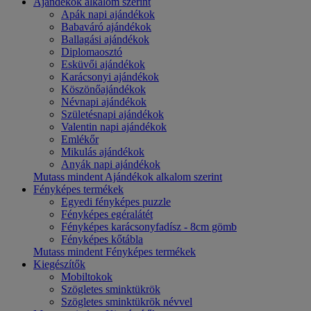
Ajándékok alkalom szerint
Apák napi ajándékok
Babaváró ajándékok
Ballagási ajándékok
Diplomaosztó
Esküvői ajándékok
Karácsonyi ajándékok
Köszönőajándékok
Névnapi ajándékok
Születésnapi ajándékok
Valentin napi ajándékok
Emlékőr
Mikulás ajándékok
Anyák napi ajándékok
Mutass mindent Ajándékok alkalom szerint
Fényképes termékek
Egyedi fényképes puzzle
Fényképes egéralátét
Fényképes karácsonyfadísz - 8cm gömb
Fényképes kőtábla
Mutass mindent Fényképes termékek
Kiegészítők
Mobiltokok
Szögletes sminktükrök
Szögletes sminktükrök névvel