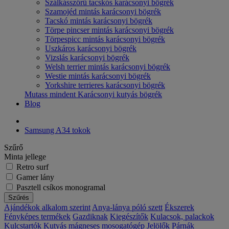
Szálkásszőrű tacskós karácsonyi bögrék
Szamojéd mintás karácsonyi bögrék
Tacskó mintás karácsonyi bögrék
Törpe pincser mintás karácsonyi bögrék
Törpespicc mintás karácsonyi bögrék
Uszkáros karácsonyi bögrék
Vizslás karácsonyi bögrék
Welsh terrier mintás karácsonyi bögrék
Westie mintás karácsonyi bögrék
Yorkshire terrieres karácsonyi bögrék
Mutass mindent Karácsonyi kutyás bögrék
Blog
Samsung A34 tokok
Szűrő
Minta jellege
Retro surf
Gamer lány
Pasztell csíkos monogramal
Szűrés
Ajándékok alkalom szerint
Anya-lánya póló szett
Ékszerek
Fényképes termékek
Gazdiknak
Kiegészítők
Kulacsok, palackok
Kulcstartók
Kutyás mágneses mosogatógép Jelölők
Párnák