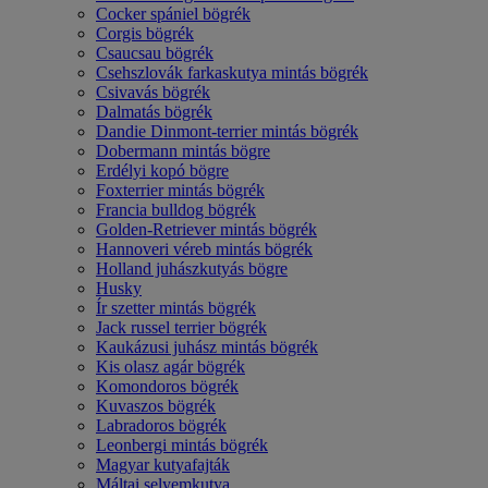
Cocker spániel bögrék
Corgis bögrék
Csaucsau bögrék
Csehszlovák farkaskutya mintás bögrék
Csivavás bögrék
Dalmatás bögrék
Dandie Dinmont-terrier mintás bögrék
Dobermann mintás bögre
Erdélyi kopó bögre
Foxterrier mintás bögrék
Francia bulldog bögrék
Golden-Retriever mintás bögrék
Hannoveri véreb mintás bögrék
Holland juhászkutyás bögre
Husky
Ír szetter mintás bögrék
Jack russel terrier bögrék
Kaukázusi juhász mintás bögrék
Kis olasz agár bögrék
Komondoros bögrék
Kuvaszos bögrék
Labradoros bögrék
Leonbergi mintás bögrék
Magyar kutyafajták
Máltai selyemkutya