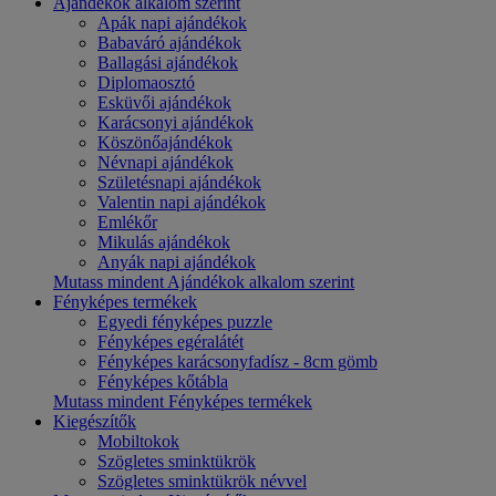
Ajándékok alkalom szerint
Apák napi ajándékok
Babaváró ajándékok
Ballagási ajándékok
Diplomaosztó
Esküvői ajándékok
Karácsonyi ajándékok
Köszönőajándékok
Névnapi ajándékok
Születésnapi ajándékok
Valentin napi ajándékok
Emlékőr
Mikulás ajándékok
Anyák napi ajándékok
Mutass mindent Ajándékok alkalom szerint
Fényképes termékek
Egyedi fényképes puzzle
Fényképes egéralátét
Fényképes karácsonyfadísz - 8cm gömb
Fényképes kőtábla
Mutass mindent Fényképes termékek
Kiegészítők
Mobiltokok
Szögletes sminktükrök
Szögletes sminktükrök névvel