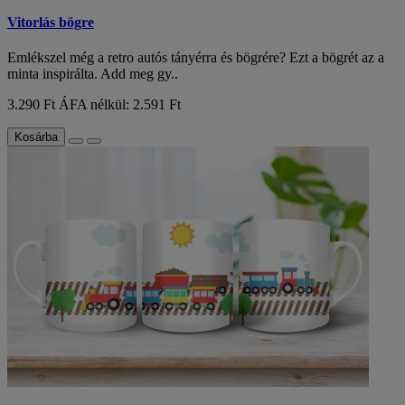
Vitorlás bögre
Emlékszel még a retro autós tányérra és bögrére? Ezt a bögrét az a
minta inspirálta. Add meg gy..
3.290 Ft
ÁFA nélkül: 2.591 Ft
Kosárba