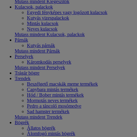
Mutass mindent Kiegészítők
Kulacsok, palackok
Egyedi fényképes vagy logózott kulacsok
Kutyás vizespalackok
Mintás kulacsok
Neves kulacsok
Mutass mindent Kulacsok, palackok
Párnák
Kutyás párnák
Mutass mindent Párnák
Perselyek
Káromkodás perselyek
Mutass mindent Perselyek
Trágár bögre
Trendek
Beszélgető macskák meme termékek
Capybara mintás termékek
Hód / Bober mintás termékek
Mormotás neves termékek
Pedro a táncoló mosómedve
Sad hamster termékek
Mutass mindent Trendek
Bögrék
Állatos bögrék
Álomfogó mintás bögrék