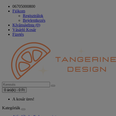
06705000800
Fiókom
Regisztrálok
Bejelentkezés
Kívánságlista (0)
Vásárló Kosár
Fizetés
0 árú(k) - 0 Ft
A kosár üres!
Kategóriák