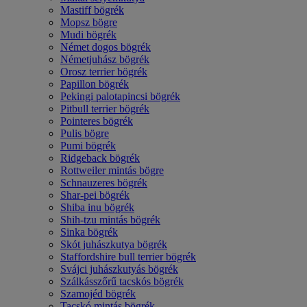
Mastiff bögrék
Mopsz bögre
Mudi bögrék
Német dogos bögrék
Németjuhász bögrék
Orosz terrier bögrék
Papillon bögrék
Pekingi palotapincsi bögrék
Pitbull terrier bögrék
Pointeres bögrék
Pulis bögre
Pumi bögrék
Ridgeback bögrék
Rottweiler mintás bögre
Schnauzeres bögrék
Shar-pei bögrék
Shiba inu bögrék
Shih-tzu mintás bögrék
Sinka bögrék
Skót juhászkutya bögrék
Staffordshire bull terrier bögrék
Svájci juhászkutyás bögrék
Szálkásszőrű tacskós bögrék
Szamojéd bögrék
Tacskó mintás bögrék