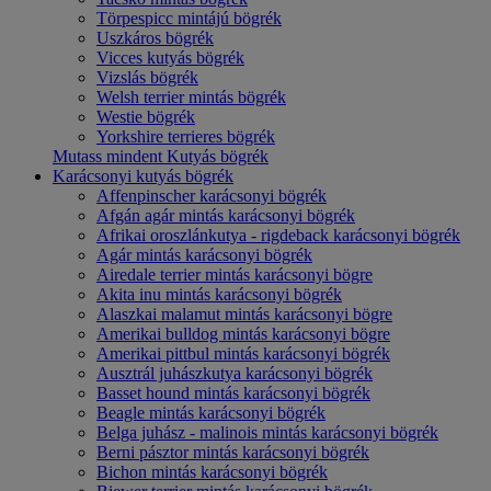
Törpespicc mintájú bögrék
Uszkáros bögrék
Vicces kutyás bögrék
Vizslás bögrék
Welsh terrier mintás bögrék
Westie bögrék
Yorkshire terrieres bögrék
Mutass mindent Kutyás bögrék
Karácsonyi kutyás bögrék
Affenpinscher karácsonyi bögrék
Afgán agár mintás karácsonyi bögrék
Afrikai oroszlánkutya - rigdeback karácsonyi bögrék
Agár mintás karácsonyi bögrék
Airedale terrier mintás karácsonyi bögre
Akita inu mintás karácsonyi bögrék
Alaszkai malamut mintás karácsonyi bögre
Amerikai bulldog mintás karácsonyi bögre
Amerikai pittbul mintás karácsonyi bögrék
Ausztrál juhászkutya karácsonyi bögrék
Basset hound mintás karácsonyi bögrék
Beagle mintás karácsonyi bögrék
Belga juhász - malinois mintás karácsonyi bögrék
Berni pásztor mintás karácsonyi bögrék
Bichon mintás karácsonyi bögrék