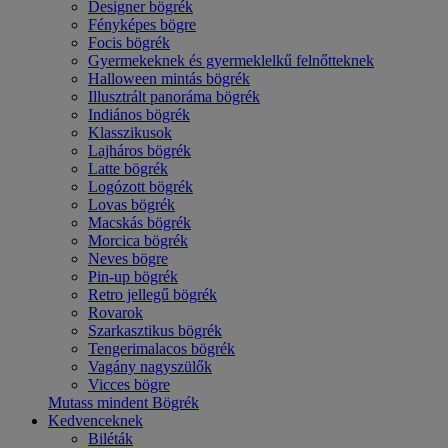
Designer bögrék
Fényképes bögre
Focis bögrék
Gyermekeknek és gyermeklelkű felnőtteknek
Halloween mintás bögrék
Illusztrált panoráma bögrék
Indiános bögrék
Klasszikusok
Lajháros bögrék
Latte bögrék
Logózott bögrék
Lovas bögrék
Macskás bögrék
Morcica bögrék
Neves bögre
Pin-up bögrék
Retro jellegű bögrék
Rovarok
Szarkasztikus bögrék
Tengerimalacos bögrék
Vagány nagyszülők
Vicces bögre
Mutass mindent Bögrék
Kedvenceknek
Biléták