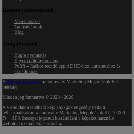
Hasznos információk
Mérettáblázat
Tanúsítványok
Blog
Szolgáltatások
Bögre nyomtatás
Egyedi póló nyomtatás
Pufffi – Játékos teendő app ADHD-hoz, autizmushoz és
családoknak
A
Tangerine Design
az Innovatív Marketing Megoldások Kft.
márkája.
Minden jog fenntartva © 2023 -
2026
A weboldalon található képi anyagok engedély nélküli
felhasználásakor az Innovatív Marketing Megoldások Kft 10.000 .-
Ft + ÁFA összeget jogosult kiszámlázni a képeket használó
weboldal üzemeltetője számára.