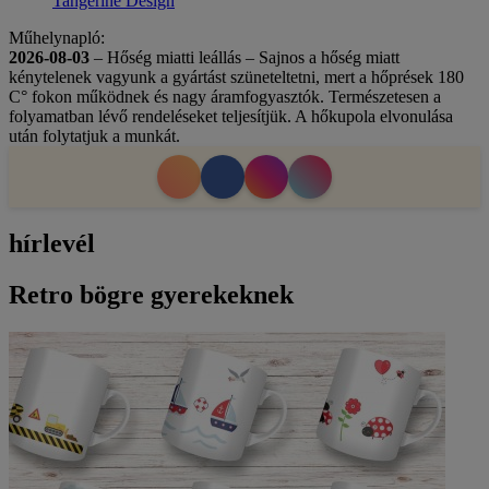
Tangerine Design
Műhelynapló:
2026-08-03
– Hőség miatti leállás – Sajnos a hőség miatt
kénytelenek vagyunk a gyártást szüneteltetni, mert a hőprések 180
C° fokon működnek és nagy áramfogyasztók. Természetesen a
folyamatban lévő rendeléseket teljesítjük. A hőkupola elvonulása
után folytatjuk a munkát.
hírlevél
Retro bögre gyerekeknek