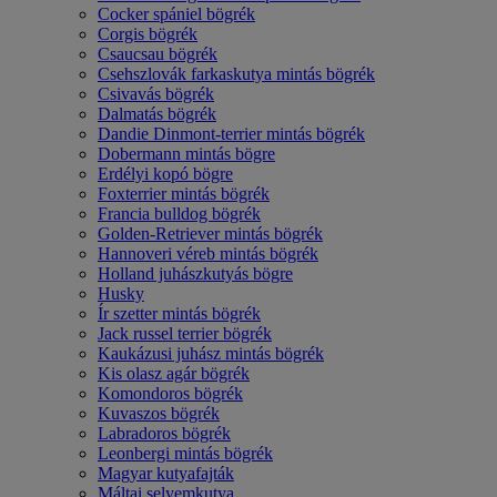
Cocker spániel bögrék
Corgis bögrék
Csaucsau bögrék
Csehszlovák farkaskutya mintás bögrék
Csivavás bögrék
Dalmatás bögrék
Dandie Dinmont-terrier mintás bögrék
Dobermann mintás bögre
Erdélyi kopó bögre
Foxterrier mintás bögrék
Francia bulldog bögrék
Golden-Retriever mintás bögrék
Hannoveri véreb mintás bögrék
Holland juhászkutyás bögre
Husky
Ír szetter mintás bögrék
Jack russel terrier bögrék
Kaukázusi juhász mintás bögrék
Kis olasz agár bögrék
Komondoros bögrék
Kuvaszos bögrék
Labradoros bögrék
Leonbergi mintás bögrék
Magyar kutyafajták
Máltai selyemkutya