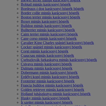
Biewer terrier mintás karácsonyi bögrék
Bobtail mintás karácsonyi bögrék
Bordeaux-i dog karácsonyi bögrék bögrék
Border collie mintás karácsonyi bögrék
Boston terrier mintás karácsonyi bögrék
Boxer mintás karácsonyi bögrék
Bulldog mintás karácsonyi bögrék
Bullterrier mintás karácsonyi bögrék
Cairn terrier mintás karácsonyi bögrék
Cane corso mintás karácsonyi bögrék
Cavalier King Charles spániel karácsonyi bögrék
Cocker spániel mintás karácsonyi bögrék
Corgi mintás karácsonyi bögrék
Csaucsau mintás karácsonyi bögrék
Csehszlovák farkaskutya mintás karácsonyi bögrék
Csivava mintás karácsonyi bögrék
Dalmata mintás karácsonyi bögrék
Dobermann mintás karácsonyi bögrék
Erdélyi kopó mintás karácsonyi bögrék
Foxterrier mintás karácsonyi bögrék
Francia bulldog mintás karácsonyi bögrék
Golden retriever mintás karácsonyi bögrék
Holland juhászkutya mintás karácsonyi bögrék
Husky mintás karácsonyi bögrék
Ír szetter mintás karácsonyi bögrék