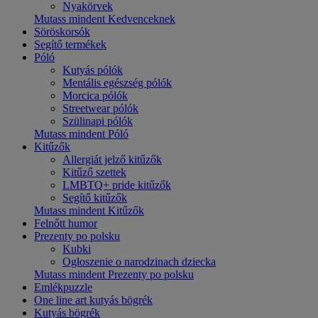
Nyakörvek
Mutass mindent Kedvenceknek
Söröskorsók
Segítő termékek
Póló
Kutyás pólók
Mentális egészség pólók
Morcica pólók
Streetwear pólók
Szülinapi pólók
Mutass mindent Póló
Kitűzők
Allergiát jelző kitűzők
Kitűző szettek
LMBTQ+ pride kitűzők
Segítő kitűzők
Mutass mindent Kitűzők
Felnőtt humor
Prezenty po polsku
Kubki
Ogłoszenie o narodzinach dziecka
Mutass mindent Prezenty po polsku
Emlékpuzzle
One line art kutyás bögrék
Kutyás bögrék