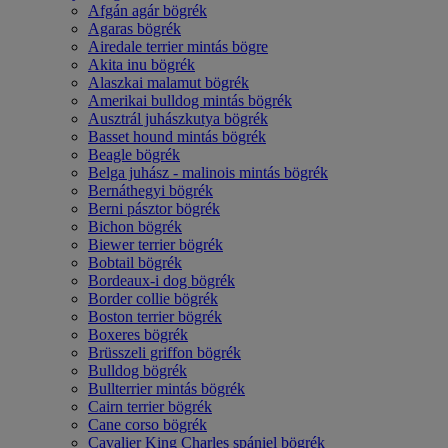
Afgán agár bögrék
Agaras bögrék
Airedale terrier mintás bögre
Akita inu bögrék
Alaszkai malamut bögrék
Amerikai bulldog mintás bögrék
Ausztrál juhászkutya bögrék
Basset hound mintás bögrék
Beagle bögrék
Belga juhász - malinois mintás bögrék
Bernáthegyi bögrék
Berni pásztor bögrék
Bichon bögrék
Biewer terrier bögrék
Bobtail bögrék
Bordeaux-i dog bögrék
Border collie bögrék
Boston terrier bögrék
Boxeres bögrék
Brüsszeli griffon bögrék
Bulldog bögrék
Bullterrier mintás bögrék
Cairn terrier bögrék
Cane corso bögrék
Cavalier King Charles spániel bögrék