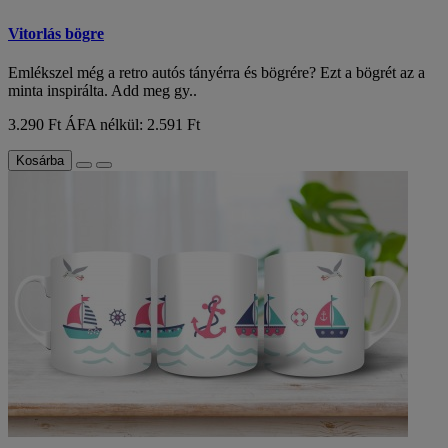
Vitorlás bögre
Emlékszel még a retro autós tányérra és bögrére? Ezt a bögrét az a
minta inspirálta. Add meg gy..
3.290 Ft
ÁFA nélkül: 2.591 Ft
Kosárba