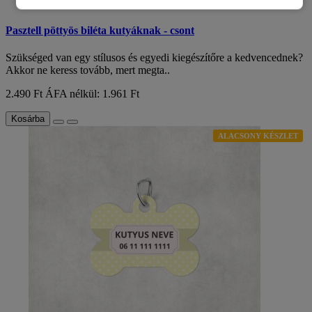
Pasztell pöttyös biléta kutyáknak - csont
Szükséged van egy stílusos és egyedi kiegészítőre a kedvencednek?
Akkor ne keress tovább, mert megta..
2.490 Ft
ÁFA nélkül: 1.961 Ft
Kosárba
ALACSONY KÉSZLET