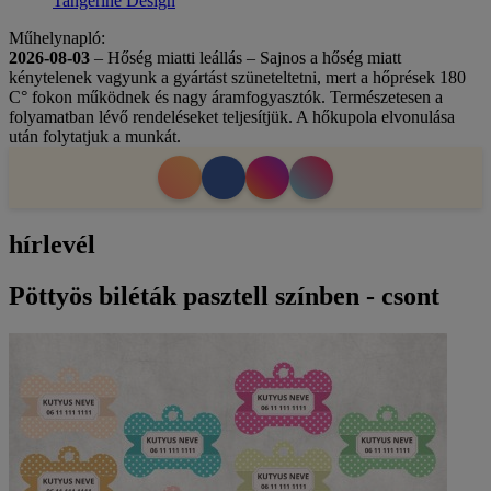
Tangerine Design
Műhelynapló:
2026-08-03
– Hőség miatti leállás – Sajnos a hőség miatt
kénytelenek vagyunk a gyártást szüneteltetni, mert a hőprések 180
C° fokon működnek és nagy áramfogyasztók. Természetesen a
folyamatban lévő rendeléseket teljesítjük. A hőkupola elvonulása
után folytatjuk a munkát.
hírlevél
Pöttyös biléták pasztell színben - csont