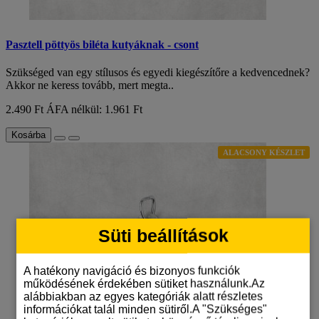
Pasztell pöttyös biléta kutyáknak - csont
Szükséged van egy stílusos és egyedi kiegészítőre a kedvencednek?
Akkor ne keress tovább, mert megta..
2.490 Ft
ÁFA nélkül: 1.961 Ft
Kosárba
ALACSONY KÉSZLET
Süti beállítások
A hatékony navigáció és bizonyos funkciók
működésének érdekében sütiket használunk.Az
alábbiakban az egyes kategóriák alatt részletes
információkat talál minden sütiről.A "Szükséges"