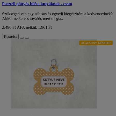
Pasztell pöttyös biléta kutyáknak - csont
Szükséged van egy stílusos és egyedi kiegészítőre a kedvencednek?
Akkor ne keress tovább, mert megta..
2.490 Ft
ÁFA nélkül: 1.961 Ft
Kosárba
ALACSONY KÉSZLET