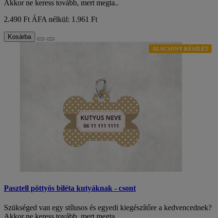
Akkor ne keress tovább, mert megta..
2.490 Ft
ÁFA nélkül: 1.961 Ft
Kosárba
ALACSONY KÉSZLET
Pasztell pöttyös biléta kutyáknak - csont
Szükséged van egy stílusos és egyedi kiegészítőre a kedvencednek?
Akkor ne keress tovább, mert megta..