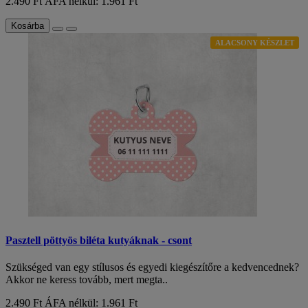
2.490 Ft
ÁFA nélkül: 1.961 Ft
Kosárba
ALACSONY KÉSZLET
Pasztell pöttyös biléta kutyáknak - csont
Szükséged van egy stílusos és egyedi kiegészítőre a kedvencednek?
Akkor ne keress tovább, mert megta..
2.490 Ft
ÁFA nélkül: 1.961 Ft