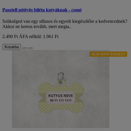
Pasztell pöttyös biléta kutyáknak - csont
Szükséged van egy stílusos és egyedi kiegészítőre a kedvencednek?
Akkor ne keress tovább, mert megta..
2.490 Ft
ÁFA nélkül: 1.961 Ft
Kosárba
ALACSONY KÉSZLET