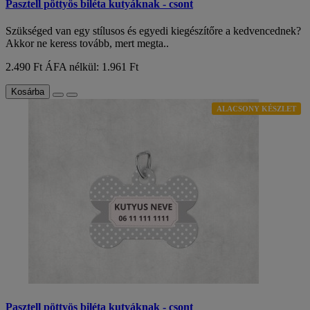
Pasztell pöttyös biléta kutyáknak - csont
Szükséged van egy stílusos és egyedi kiegészítőre a kedvencednek?
Akkor ne keress tovább, mert megta..
2.490 Ft
ÁFA nélkül: 1.961 Ft
Kosárba
ALACSONY KÉSZLET
Pasztell pöttyös biléta kutyáknak - csont