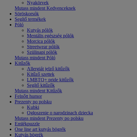
Nyakörvek
Mutass mindent Kedvenceknek
Söröskorsók
Segítő termékek
Póló
Kutyás pólók
Mentális egészség pólók
Morcica pólók
Streetwear pólók
Szülinapi pólók
Mutass mindent Póló
Kitűzők
Allergiát jelző kitűzők
Kitűző szettek
LMBTQ+ pride kitűzők
Segítő kitűzők
Mutass mindent Kitűzők
Felnőtt humor
Prezenty po polsku
Kubki
Ogłoszenie o narodzinach dziecka
Mutass mindent Prezenty po polsku
Emlékpuzzle
One line art kutyás bögrék
Kutyás bögrék