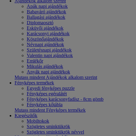
Ajándékok alkalom szerint
Apák napi ajándékok
Babaváró ajándékok
Ballagási ajándékok
Diplomaosztó
Esküvői ajándékok
Karácsonyi ajándékok
Köszönőajándékok
Névnapi ajándékok
Születésnapi ajándékok
Valentin napi ajándékok
Emlékőr
Mikulás ajándékok
Anyák napi ajándékok
Mutass mindent Ajándékok alkalom szerint
Fényképes termékek
Egyedi fényképes puzzle
Fényképes egéralátét
Fényképes karácsonyfadísz - 8cm gömb
Fényképes kőtábla
Mutass mindent Fényképes termékek
Kiegészítők
Mobiltokok
Szögletes sminktükrök
Szögletes sminktükrök névvel