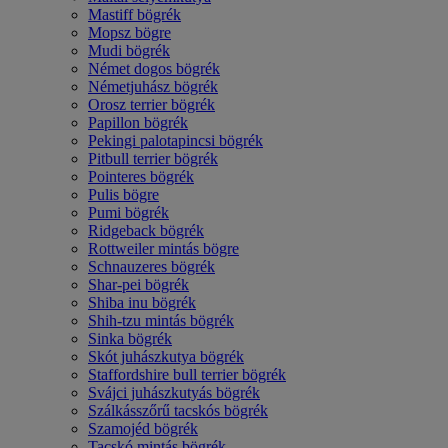
Mastiff bögrék
Mopsz bögre
Mudi bögrék
Német dogos bögrék
Németjuhász bögrék
Orosz terrier bögrék
Papillon bögrék
Pekingi palotapincsi bögrék
Pitbull terrier bögrék
Pointeres bögrék
Pulis bögre
Pumi bögrék
Ridgeback bögrék
Rottweiler mintás bögre
Schnauzeres bögrék
Shar-pei bögrék
Shiba inu bögrék
Shih-tzu mintás bögrék
Sinka bögrék
Skót juhászkutya bögrék
Staffordshire bull terrier bögrék
Svájci juhászkutyás bögrék
Szálkásszőrű tacskós bögrék
Szamojéd bögrék
Tacskó mintás bögrék