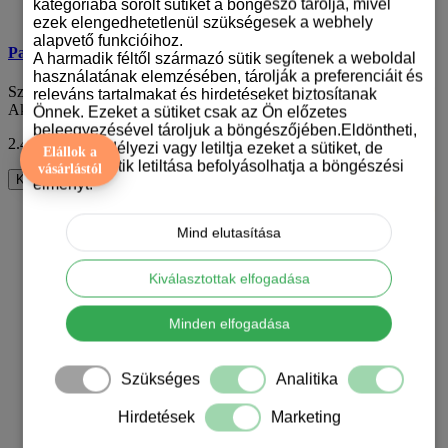
kategóriába sorolt sütiket a böngésző tárolja, mivel
ezek elengedhetetlenül szükségesek a webhely
alapvető funkcióihoz.
Pasztell pöttyös biléta kutyáknak - csont
A harmadik féltől származó sütik segítenek a weboldal
használatának elemzésében, tárolják a preferenciáit és
Szükséged van egy stílusos és egyedi kiegészítőre a kedvencednek?
releváns tartalmakat és hirdetéseket biztosítanak
Akkor ne keress tovább, mert megta..
Önnek. Ezeket a sütiket csak az Ön előzetes
beleegyezésével tároljuk a böngészőjében.Eldöntheti,
2.490 Ft
ÁFA nélkül: 1.961 Ft
hogy engedélyezi vagy letiltja ezeket a sütiket, de
Elállok a
bizonyos sütik letiltása befolyásolhatja a böngészési
vásárlástól
Kosárba
élményt.
ALACSONY KÉSZLET
Mind elutasítása
Kiválasztottak elfogadása
Minden elfogadása
Szükséges
Analitika
Hirdetések
Marketing