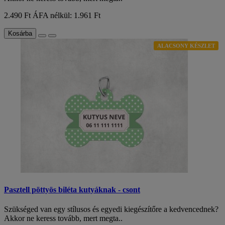
2.490 Ft
ÁFA nélkül: 1.961 Ft
Kosárba
ALACSONY KÉSZLET
Pasztell pöttyös biléta kutyáknak - csont
Szükséged van egy stílusos és egyedi kiegészítőre a kedvencednek?
Akkor ne keress tovább, mert megta..