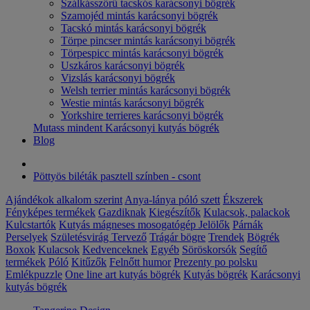
Szálkásszőrű tacskós karácsonyi bögrék
Szamojéd mintás karácsonyi bögrék
Tacskó mintás karácsonyi bögrék
Törpe pincser mintás karácsonyi bögrék
Törpespicc mintás karácsonyi bögrék
Uszkáros karácsonyi bögrék
Vizslás karácsonyi bögrék
Welsh terrier mintás karácsonyi bögrék
Westie mintás karácsonyi bögrék
Yorkshire terrieres karácsonyi bögrék
Mutass mindent Karácsonyi kutyás bögrék
Blog
Pöttyös biléták pasztell színben - csont
Ajándékok alkalom szerint
Anya-lánya póló szett
Ékszerek
Fényképes termékek
Gazdiknak
Kiegészítők
Kulacsok, palackok
Kulcstartók
Kutyás mágneses mosogatógép Jelölők
Párnák
Perselyek
Születésvirág
Tervező
Trágár bögre
Trendek
Bögrék
Boxok
Kulacsok
Kedvenceknek
Egyéb
Söröskorsók
Segítő
termékek
Póló
Kitűzők
Felnőtt humor
Prezenty po polsku
Emlékpuzzle
One line art kutyás bögrék
Kutyás bögrék
Karácsonyi
kutyás bögrék