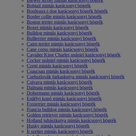
Biewer terrier mintás karácsonyi bögrék
Bobtail mintás karácsonyi bögrék
Bordeaux-i dog karácsonyi bögrék bögrék
Border collie mintás karácsonyi bögrék
Boston terrier mintás karácsonyi bögrék
Boxer mintás karácsonyi bögrék
Bulldog mintás karácsonyi bögrék
Bullterrier mintás karácsonyi bögrék
Cairn terrier mintás karácsonyi bögrék
Cane corso mintás karácsonyi bögrék
Cavalier King Charles spániel karácsonyi bögrék
Cocker spániel mintás karácsonyi bögrék
Corgi mintás karácsonyi bögrék
Csaucsau mintás karácsonyi bögrék
Csehszlovák farkaskutya mintás karácsonyi bögrék
Csivava mintás karácsonyi bögrék
Dalmata mintás karácsonyi bögrék
Dobermann mintás karácsonyi bögrék
Erdélyi kopó mintás karácsonyi bögrék
Foxterrier mintás karácsonyi bögrék
Francia bulldog mintás karácsonyi bögrék
Golden retriever mintás karácsonyi bögrék
Holland juhászkutya mintás karácsonyi bögrék
Husky mintás karácsonyi bögrék
Ír szetter mintás karácsonyi bögrék