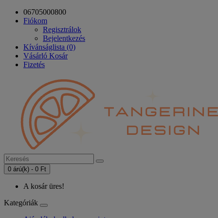
06705000800
Fiókom
Regisztrálok
Bejelentkezés
Kívánságlista (0)
Vásárló Kosár
Fizetés
0 árú(k) - 0 Ft
A kosár üres!
Kategóriák