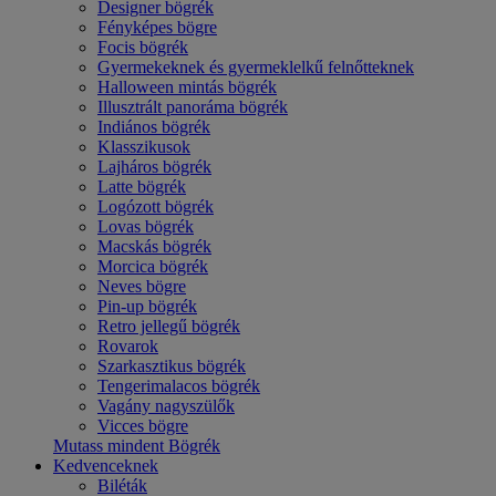
Designer bögrék
Fényképes bögre
Focis bögrék
Gyermekeknek és gyermeklelkű felnőtteknek
Halloween mintás bögrék
Illusztrált panoráma bögrék
Indiános bögrék
Klasszikusok
Lajháros bögrék
Latte bögrék
Logózott bögrék
Lovas bögrék
Macskás bögrék
Morcica bögrék
Neves bögre
Pin-up bögrék
Retro jellegű bögrék
Rovarok
Szarkasztikus bögrék
Tengerimalacos bögrék
Vagány nagyszülők
Vicces bögre
Mutass mindent Bögrék
Kedvenceknek
Biléták