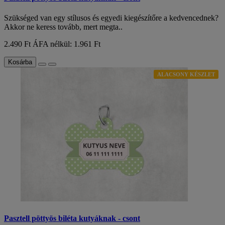
Szükséged van egy stílusos és egyedi kiegészítőre a kedvencednek?
Akkor ne keress tovább, mert megta..
2.490 Ft
ÁFA nélkül: 1.961 Ft
Kosárba
ALACSONY KÉSZLET
Pasztell pöttyös biléta kutyáknak - csont