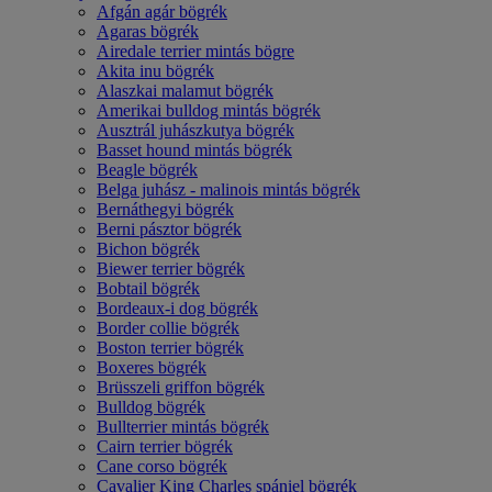
Afgán agár bögrék
Agaras bögrék
Airedale terrier mintás bögre
Akita inu bögrék
Alaszkai malamut bögrék
Amerikai bulldog mintás bögrék
Ausztrál juhászkutya bögrék
Basset hound mintás bögrék
Beagle bögrék
Belga juhász - malinois mintás bögrék
Bernáthegyi bögrék
Berni pásztor bögrék
Bichon bögrék
Biewer terrier bögrék
Bobtail bögrék
Bordeaux-i dog bögrék
Border collie bögrék
Boston terrier bögrék
Boxeres bögrék
Brüsszeli griffon bögrék
Bulldog bögrék
Bullterrier mintás bögrék
Cairn terrier bögrék
Cane corso bögrék
Cavalier King Charles spániel bögrék