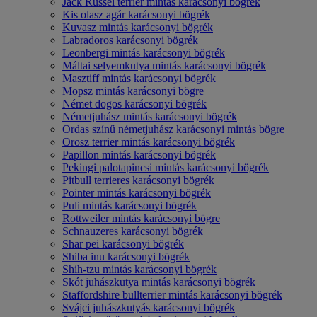
Jack Russel terrier mintás karácsonyi bögrék
Kis olasz agár karácsonyi bögrék
Kuvasz mintás karácsonyi bögrék
Labradoros karácsonyi bögrék
Leonbergi mintás karácsonyi bögrék
Máltai selyemkutya mintás karácsonyi bögrék
Masztiff mintás karácsonyi bögrék
Mopsz mintás karácsonyi bögre
Német dogos karácsonyi bögrék
Németjuhász mintás karácsonyi bögrék
Ordas színű németjuhász karácsonyi mintás bögre
Orosz terrier mintás karácsonyi bögrék
Papillon mintás karácsonyi bögrék
Pekingi palotapincsi mintás karácsonyi bögrék
Pitbull terrieres karácsonyi bögrék
Pointer mintás karácsonyi bögrék
Puli mintás karácsonyi bögrék
Rottweiler mintás karácsonyi bögre
Schnauzeres karácsonyi bögrék
Shar pei karácsonyi bögrék
Shiba inu karácsonyi bögrék
Shih-tzu mintás karácsonyi bögrék
Skót juhászkutya mintás karácsonyi bögrék
Staffordshire bullterrier mintás karácsonyi bögrék
Svájci juhászkutyás karácsonyi bögrék