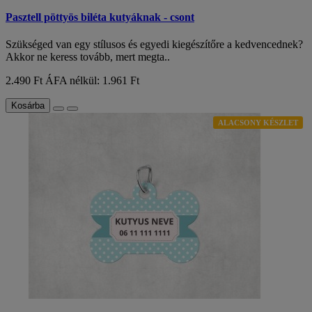
Pasztell pöttyös biléta kutyáknak - csont
Szükséged van egy stílusos és egyedi kiegészítőre a kedvencednek?
Akkor ne keress tovább, mert megta..
2.490 Ft
ÁFA nélkül: 1.961 Ft
Kosárba
ALACSONY KÉSZLET