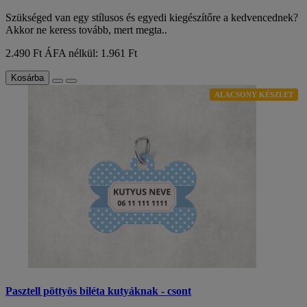
Szükséged van egy stílusos és egyedi kiegészítőre a kedvencednek?
Akkor ne keress tovább, mert megta..
2.490 Ft
ÁFA nélkül: 1.961 Ft
Kosárba
ALACSONY KÉSZLET
Pasztell pöttyös biléta kutyáknak - csont