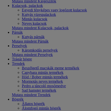
Mutass mindent Kiegészítők
Kulacsok, palackok
Egyedi fényképes vagy logózott kulacsok
Kutyás vizespalackok
Mintás kulacsok
Neves kulacsok
Mutass mindent Kulacsok, palackok
Párnák
Kutyás párnák
Mutass mindent Párnák
Perselyek
Káromkodás perselyek
Mutass mindent Perselyek
Trágár bögre
Trendek
Beszélgető macskák meme termékek
Capybara mintás termékek
Hód / Bober mintás termékek
Mormotás neves termékek
Pedro a táncoló mosómedve
Sad hamster termékek
Mutass mindent Trendek
Bögrék
Állatos bögrék
Álomfogó mintás bögrék