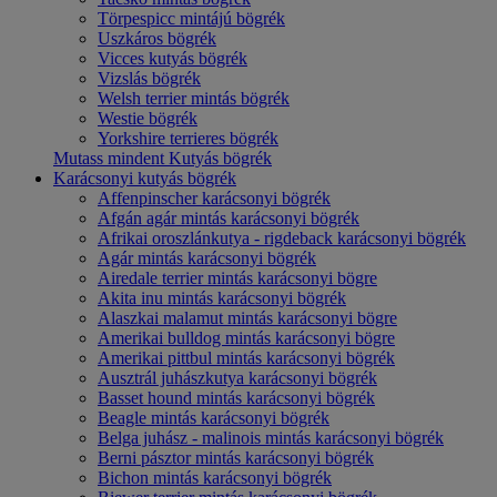
Törpespicc mintájú bögrék
Uszkáros bögrék
Vicces kutyás bögrék
Vizslás bögrék
Welsh terrier mintás bögrék
Westie bögrék
Yorkshire terrieres bögrék
Mutass mindent Kutyás bögrék
Karácsonyi kutyás bögrék
Affenpinscher karácsonyi bögrék
Afgán agár mintás karácsonyi bögrék
Afrikai oroszlánkutya - rigdeback karácsonyi bögrék
Agár mintás karácsonyi bögrék
Airedale terrier mintás karácsonyi bögre
Akita inu mintás karácsonyi bögrék
Alaszkai malamut mintás karácsonyi bögre
Amerikai bulldog mintás karácsonyi bögre
Amerikai pittbul mintás karácsonyi bögrék
Ausztrál juhászkutya karácsonyi bögrék
Basset hound mintás karácsonyi bögrék
Beagle mintás karácsonyi bögrék
Belga juhász - malinois mintás karácsonyi bögrék
Berni pásztor mintás karácsonyi bögrék
Bichon mintás karácsonyi bögrék