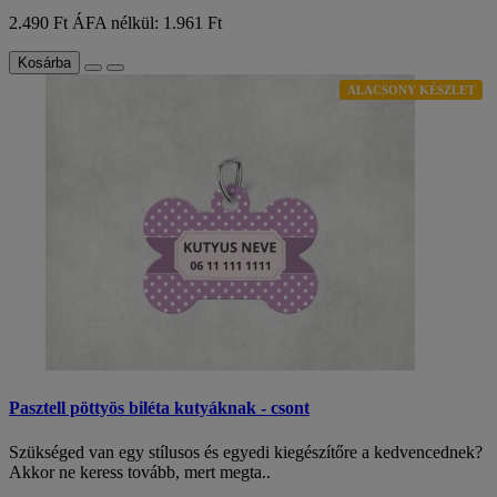
2.490 Ft
ÁFA nélkül: 1.961 Ft
Kosárba
ALACSONY KÉSZLET
Pasztell pöttyös biléta kutyáknak - csont
Szükséged van egy stílusos és egyedi kiegészítőre a kedvencednek?
Akkor ne keress tovább, mert megta..