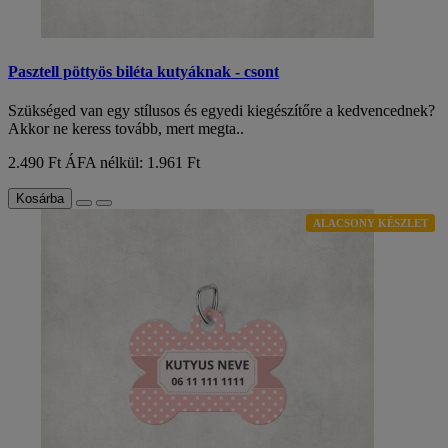
Pasztell pöttyös biléta kutyáknak - csont
Szükséged van egy stílusos és egyedi kiegészítőre a kedvencednek?
Akkor ne keress tovább, mert megta..
2.490 Ft
ÁFA nélkül: 1.961 Ft
Kosárba
ALACSONY KÉSZLET