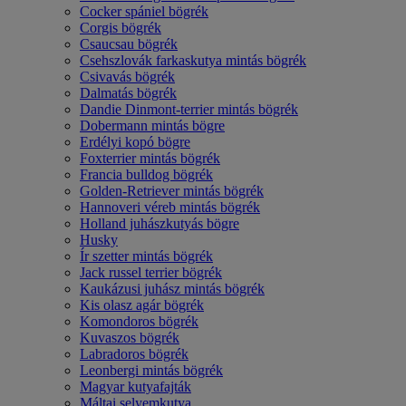
Cocker spániel bögrék
Corgis bögrék
Csaucsau bögrék
Csehszlovák farkaskutya mintás bögrék
Csivavás bögrék
Dalmatás bögrék
Dandie Dinmont-terrier mintás bögrék
Dobermann mintás bögre
Erdélyi kopó bögre
Foxterrier mintás bögrék
Francia bulldog bögrék
Golden-Retriever mintás bögrék
Hannoveri véreb mintás bögrék
Holland juhászkutyás bögre
Husky
Ír szetter mintás bögrék
Jack russel terrier bögrék
Kaukázusi juhász mintás bögrék
Kis olasz agár bögrék
Komondoros bögrék
Kuvaszos bögrék
Labradoros bögrék
Leonbergi mintás bögrék
Magyar kutyafajták
Máltai selyemkutya