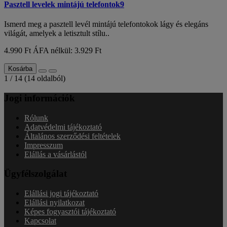
Pasztell levelek mintájú telefontok9
Ismerd meg a pasztell levél mintájú telefontokok lágy és elegáns
világát, amelyek a letisztult stílu..
4.990 Ft
ÁFA nélkül: 3.929 Ft
Kosárba
1 / 14 (14 oldalból)
Jogi információk
Rólunk
Adatvédelmi tájékoztató
Általános szerződési feltételek
Impresszum
Elállás a vásárlástól
Ügyfélszolgálat
Elállási jogi tájékoztató
Elállási nyilatkozat
Képes fogyasztói tájékoztató
Kapcsolat