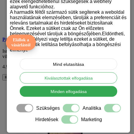
ezek elengedhetetlenül szükségesek a webhely
alapvető funkcióihoz.
A harmadik féltől származó sütik segítenek a weboldal
használatának elemzésében, tárolják a preferenciáit és
releváns tartalmakat és hirdetéseket biztosítanak
Önnek. Ezeket a sütiket csak az Ön előzetes
beleegyezésével tároljuk a böngészőjében.Eldöntheti,
hogy engedélyezi vagy letiltja ezeket a sütiket, de
Pasztell levelek mintájú telefontok1
Elállok a
bizonyos sütik letiltása befolyásolhatja a böngészési
vásárlástól
élményt.
Ismerd meg a pasztell levél mintájú telefontokok lágy és elegáns
világát, amelyek a letisztult stílu..
Mind elutasítása
4.990 Ft
ÁFA nélkül: 3.929 Ft
Kosárba
Kiválasztottak elfogadása
Minden elfogadása
Szükséges
Analitika
Hirdetések
Marketing