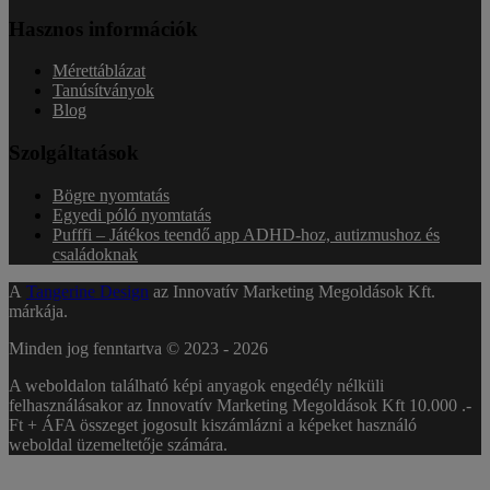
Hasznos információk
Mérettáblázat
Tanúsítványok
Blog
Szolgáltatások
Bögre nyomtatás
Egyedi póló nyomtatás
Pufffi – Játékos teendő app ADHD-hoz, autizmushoz és
családoknak
A
Tangerine Design
az Innovatív Marketing Megoldások Kft.
márkája.
Minden jog fenntartva © 2023 -
2026
A weboldalon található képi anyagok engedély nélküli
felhasználásakor az Innovatív Marketing Megoldások Kft 10.000 .-
Ft + ÁFA összeget jogosult kiszámlázni a képeket használó
weboldal üzemeltetője számára.