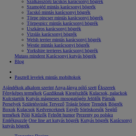
Szálkásszőrű tacskós karácsonyi bögrék
Szamojéd mintás karácsonyi bögrék
Tacskó mintás karácsonyi bögrék
Törpe pincser mintás karácsonyi bögrék
Törpespicc mintás karácsonyi bögrék
Uszkáros karácsonyi bögrék
Vizslás karácsonyi bögrék
Welsh terrier mintás karácsonyi bögrék
Westie mintás karácsonyi bögrék
Yorkshire terrieres karácsonyi bögrék
Mutass mindent Karácsonyi kutyás bögrék
Blog
Pasztell levelek mintás mobiltokok
Ajándékok alkalom szerint
Anya-lánya póló szett
Ékszerek
Fényképes termékek
Gazdiknak
Kiegészítők
Kulacsok, palackok
Kulcstartók
Kutyás mágneses mosogatógép Jelölők
Párnák
Perselyek
Születésvirág
Tervező
Trágár bögre
Trendek
Bögrék
Boxok
Kulacsok
Kedvenceknek
Egyéb
Söröskorsók
Segítő
termékek
Póló
Kitűzők
Felnőtt humor
Prezenty po polsku
Emlékpuzzle
One line art kutyás bögrék
Kutyás bögrék
Karácsonyi
kutyás bögrék