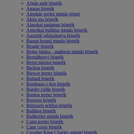
Afgán agár bögrék
Agaras bögrék
Airedale terrier mintás bögre
Akita inu bögrék
Alaszkai malamut bögrék
Amerikai bulldog mintás bögrék
Ausztrál juhászkutya bögrék
Basset hound mintás bögrék
Beagle bögrék
Belga juhász - malinois mintás bögrék
Bernáthegyi bögrék
Berni pásztor bögrék
Bichon bögrék
Biewer terrier bögrék
Bobtail bögrék
Bordeaux-i dog bögrék
Border collie bögrék
Boston terrier bögrék
Boxeres bögrék
Brüsszeli griffon bögrék
Bulldog bögrék
Bullterrier mintás bögrék
Cairn terrier bögrék
Cane corso bögrék
Cavalier King Charles spániel bögrék