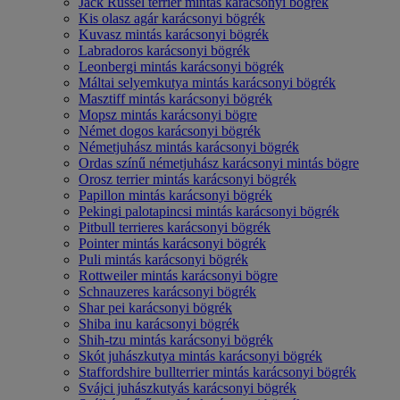
Jack Russel terrier mintás karácsonyi bögrék
Kis olasz agár karácsonyi bögrék
Kuvasz mintás karácsonyi bögrék
Labradoros karácsonyi bögrék
Leonbergi mintás karácsonyi bögrék
Máltai selyemkutya mintás karácsonyi bögrék
Masztiff mintás karácsonyi bögrék
Mopsz mintás karácsonyi bögre
Német dogos karácsonyi bögrék
Németjuhász mintás karácsonyi bögrék
Ordas színű németjuhász karácsonyi mintás bögre
Orosz terrier mintás karácsonyi bögrék
Papillon mintás karácsonyi bögrék
Pekingi palotapincsi mintás karácsonyi bögrék
Pitbull terrieres karácsonyi bögrék
Pointer mintás karácsonyi bögrék
Puli mintás karácsonyi bögrék
Rottweiler mintás karácsonyi bögre
Schnauzeres karácsonyi bögrék
Shar pei karácsonyi bögrék
Shiba inu karácsonyi bögrék
Shih-tzu mintás karácsonyi bögrék
Skót juhászkutya mintás karácsonyi bögrék
Staffordshire bullterrier mintás karácsonyi bögrék
Svájci juhászkutyás karácsonyi bögrék