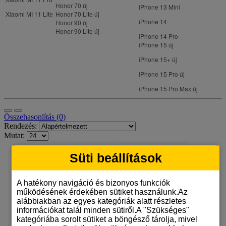
Honor 70
új
iPhone 13 Mini
Xiaomi MI 11 Lite
Honor 70 Lite
új
iPhone 14
Honor 90
új
Honor 90 Lite
új
iPhone 14 Pro
iPhone 15
új
iPhone 15+
új
iPhone 15 Pro
új
iPhone 15 Pro Max
új
Összehasonlítás (0)
Rendezés:
Mutat:
Süti beállítások
A hatékony navigáció és bizonyos funkciók
működésének érdekében sütiket használunk.Az
alábbiakban az egyes kategóriák alatt részletes
információkat talál minden sütiről.A "Szükséges"
kategóriába sorolt sütiket a böngésző tárolja, mivel