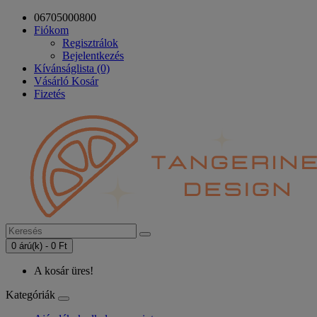
06705000800
Fiókom
Regisztrálok
Bejelentkezés
Kívánságlista (0)
Vásárló Kosár
Fizetés
0 árú(k) - 0 Ft
A kosár üres!
Kategóriák