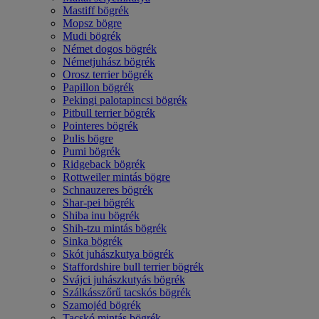
Mastiff bögrék
Mopsz bögre
Mudi bögrék
Német dogos bögrék
Németjuhász bögrék
Orosz terrier bögrék
Papillon bögrék
Pekingi palotapincsi bögrék
Pitbull terrier bögrék
Pointeres bögrék
Pulis bögre
Pumi bögrék
Ridgeback bögrék
Rottweiler mintás bögre
Schnauzeres bögrék
Shar-pei bögrék
Shiba inu bögrék
Shih-tzu mintás bögrék
Sinka bögrék
Skót juhászkutya bögrék
Staffordshire bull terrier bögrék
Svájci juhászkutyás bögrék
Szálkásszőrű tacskós bögrék
Szamojéd bögrék
Tacskó mintás bögrék