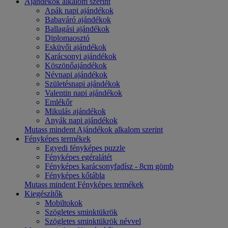
Ajándékok alkalom szerint
Apák napi ajándékok
Babaváró ajándékok
Ballagási ajándékok
Diplomaosztó
Esküvői ajándékok
Karácsonyi ajándékok
Köszönőajándékok
Névnapi ajándékok
Születésnapi ajándékok
Valentin napi ajándékok
Emlékőr
Mikulás ajándékok
Anyák napi ajándékok
Mutass mindent Ajándékok alkalom szerint
Fényképes termékek
Egyedi fényképes puzzle
Fényképes egéralátét
Fényképes karácsonyfadísz - 8cm gömb
Fényképes kőtábla
Mutass mindent Fényképes termékek
Kiegészítők
Mobiltokok
Szögletes sminktükrök
Szögletes sminktükrök névvel