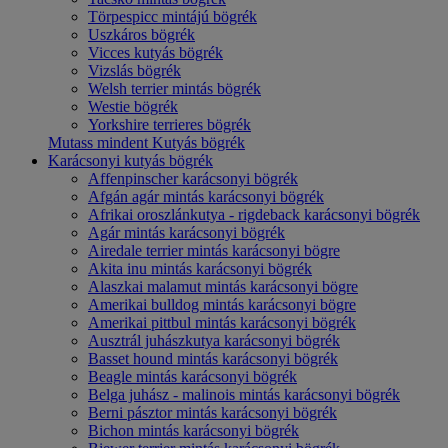
Törpespicc mintájú bögrék
Uszkáros bögrék
Vicces kutyás bögrék
Vizslás bögrék
Welsh terrier mintás bögrék
Westie bögrék
Yorkshire terrieres bögrék
Mutass mindent Kutyás bögrék
Karácsonyi kutyás bögrék
Affenpinscher karácsonyi bögrék
Afgán agár mintás karácsonyi bögrék
Afrikai oroszlánkutya - rigdeback karácsonyi bögrék
Agár mintás karácsonyi bögrék
Airedale terrier mintás karácsonyi bögre
Akita inu mintás karácsonyi bögrék
Alaszkai malamut mintás karácsonyi bögre
Amerikai bulldog mintás karácsonyi bögre
Amerikai pittbul mintás karácsonyi bögrék
Ausztrál juhászkutya karácsonyi bögrék
Basset hound mintás karácsonyi bögrék
Beagle mintás karácsonyi bögrék
Belga juhász - malinois mintás karácsonyi bögrék
Berni pásztor mintás karácsonyi bögrék
Bichon mintás karácsonyi bögrék