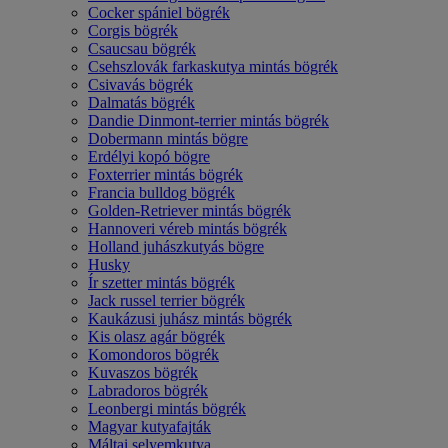
Cocker spániel bögrék
Corgis bögrék
Csaucsau bögrék
Csehszlovák farkaskutya mintás bögrék
Csivavás bögrék
Dalmatás bögrék
Dandie Dinmont-terrier mintás bögrék
Dobermann mintás bögre
Erdélyi kopó bögre
Foxterrier mintás bögrék
Francia bulldog bögrék
Golden-Retriever mintás bögrék
Hannoveri véreb mintás bögrék
Holland juhászkutyás bögre
Husky
Ír szetter mintás bögrék
Jack russel terrier bögrék
Kaukázusi juhász mintás bögrék
Kis olasz agár bögrék
Komondoros bögrék
Kuvaszos bögrék
Labradoros bögrék
Leonbergi mintás bögrék
Magyar kutyafajták
Máltai selyemkutya