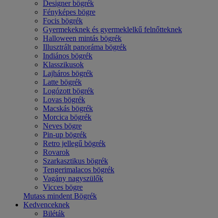
Designer bögrék
Fényképes bögre
Focis bögrék
Gyermekeknek és gyermeklelkű felnőtteknek
Halloween mintás bögrék
Illusztrált panoráma bögrék
Indiános bögrék
Klasszikusok
Lajháros bögrék
Latte bögrék
Logózott bögrék
Lovas bögrék
Macskás bögrék
Morcica bögrék
Neves bögre
Pin-up bögrék
Retro jellegű bögrék
Rovarok
Szarkasztikus bögrék
Tengerimalacos bögrék
Vagány nagyszülők
Vicces bögre
Mutass mindent Bögrék
Kedvenceknek
Biléták