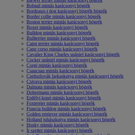
Biewer terrier mintás karácsonyi bögrék
Bobtail mintás karácsonyi bögrék
Bordeaux-i dog karácsonyi bögrék bögrék
Border collie mintás karácsonyi bögrék
Boston terrier mintás karácsonyi bögrék
Boxer mintás karácsonyi bögrék
Bulldog mintás karácsonyi bögrék
Bullterrier mintás karácsonyi bögrék
Cairn terrier mintás karácsonyi bögrék
Cane corso mintás karácsonyi bögrék
Cavalier King Charles spániel karácsonyi bögrék
Cocker spániel mintás karácsonyi bögrék
Corgi mintás karácsonyi bögrék
Csaucsau mintás karácsonyi bögrék
Csehszlovák farkaskutya mintás karácsonyi bögrék
Csivava mintás karácsonyi bögrék
Dalmata mintás karácsonyi bögrék
Dobermann mintás karácsonyi bögrék
Erdélyi kopó mintás karácsonyi bögrék
Foxterrier mintás karácsonyi bögrék
Francia bulldog mintás karácsonyi bögrék
Golden retriever mintás karácsonyi bögrék
Holland juhászkutya mintás karácsonyi bögrék
Husky mintás karácsonyi bögrék
Ír szetter mintás karácsonyi bögrék