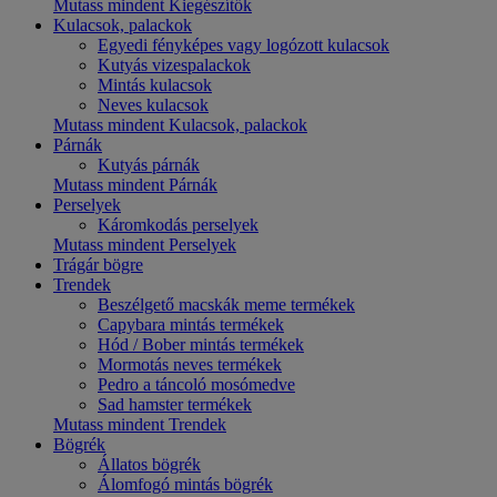
Mutass mindent Kiegészítők
Kulacsok, palackok
Egyedi fényképes vagy logózott kulacsok
Kutyás vizespalackok
Mintás kulacsok
Neves kulacsok
Mutass mindent Kulacsok, palackok
Párnák
Kutyás párnák
Mutass mindent Párnák
Perselyek
Káromkodás perselyek
Mutass mindent Perselyek
Trágár bögre
Trendek
Beszélgető macskák meme termékek
Capybara mintás termékek
Hód / Bober mintás termékek
Mormotás neves termékek
Pedro a táncoló mosómedve
Sad hamster termékek
Mutass mindent Trendek
Bögrék
Állatos bögrék
Álomfogó mintás bögrék