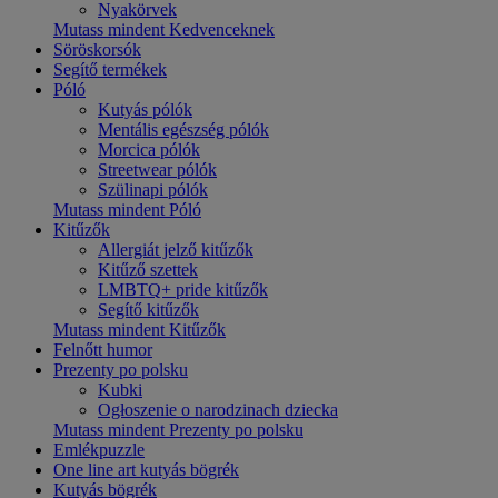
Nyakörvek
Mutass mindent Kedvenceknek
Söröskorsók
Segítő termékek
Póló
Kutyás pólók
Mentális egészség pólók
Morcica pólók
Streetwear pólók
Szülinapi pólók
Mutass mindent Póló
Kitűzők
Allergiát jelző kitűzők
Kitűző szettek
LMBTQ+ pride kitűzők
Segítő kitűzők
Mutass mindent Kitűzők
Felnőtt humor
Prezenty po polsku
Kubki
Ogłoszenie o narodzinach dziecka
Mutass mindent Prezenty po polsku
Emlékpuzzle
One line art kutyás bögrék
Kutyás bögrék