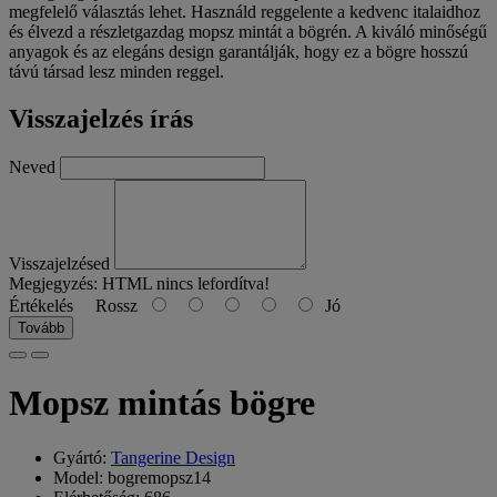
megfelelő választás lehet. Használd reggelente a kedvenc italaidhoz
és élvezd a részletgazdag mopsz mintát a bögrén. A kiváló minőségű
anyagok és az elegáns design garantálják, hogy ez a bögre hosszú
távú társad lesz minden reggel.
Visszajelzés írás
Neved
Visszajelzésed
Megjegyzés:
HTML nincs lefordítva!
Értékelés
Rossz
Jó
Tovább
Mopsz mintás bögre
Gyártó:
Tangerine Design
Model: bogremopsz14