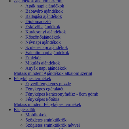
Ajándékok alkalom szerint
Apák napi ajándékok
Babaváró ajándékok
Ballagási ajándékok
Diplomaosztó
Esküvői ajándékok
Karácsonyi ajándékok
Köszönőajándékok
Névnapi ajándékok
Születésnapi ajándékok
Valentin napi ajándékok
Emlékőr
Mikulás ajándékok
Anyák napi ajándékok
Mutass mindent Ajándékok alkalom szerint
Fényképes termékek
Egyedi fényképes puzzle
Fényképes egéralátét
Fényképes karácsonyfadísz - 8cm gömb
Fényképes kőtábla
Mutass mindent Fényképes termékek
Kiegészítők
Mobiltokok
Szögletes sminktükrök
Szögletes sminktükrök névvel