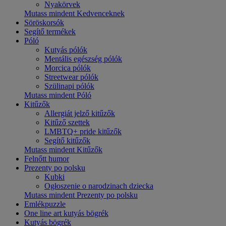
Nyakörvek
Mutass mindent Kedvenceknek
Söröskorsók
Segítő termékek
Póló
Kutyás pólók
Mentális egészség pólók
Morcica pólók
Streetwear pólók
Szülinapi pólók
Mutass mindent Póló
Kitűzők
Allergiát jelző kitűzők
Kitűző szettek
LMBTQ+ pride kitűzők
Segítő kitűzők
Mutass mindent Kitűzők
Felnőtt humor
Prezenty po polsku
Kubki
Ogłoszenie o narodzinach dziecka
Mutass mindent Prezenty po polsku
Emlékpuzzle
One line art kutyás bögrék
Kutyás bögrék