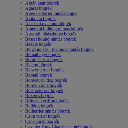
Afgán agár bögrék
Agaras bögrék
Airedale terrier mintás bögre
Akita inu bögrék
Alaszkai malamut bögrék
Amerikai bulldog mintás bögrék
Ausztrál juhászkutya bögrék
Basset hound mintás bögrék
Beagle bögrék
Belga juhász - malinois mintás bögrék
Bernáthegyi bögrék
Berni pásztor bögrék
Bichon bögrék
Biewer terrier bögrék
Bobtail bögrék
Bordeaux-i dog bögrék
Border collie bögrék
Boston terrier bögrék
Boxeres bögrék
Brüsszeli griffon bögrék
Bulldog bögrék
Bullterrier mintás bögrék
Cairn terrier bögrék
Cane corso bögrék
Cavalier King Charles spániel bögrék