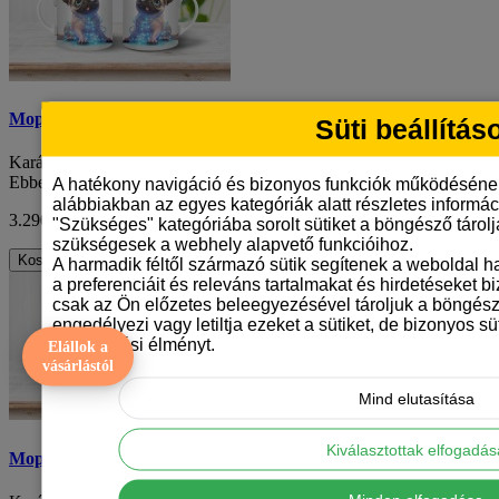
Mopsz mintás karácsonyi bögre
Süti beállítás
Karácsonykor az apró gesztusok is nagy örömet szerezhetnek.
Ebben az időszakban mindenki a tökéletes..
A hatékony navigáció és bizonyos funkciók működéséne
alábbiakban az egyes kategóriák alatt részletes informáci
3.290 Ft
ÁFA nélkül: 2.591 Ft
"Szükséges" kategóriába sorolt sütiket a böngésző tárol
szükségesek a webhely alapvető funkcióihoz.
Kosárba
A harmadik féltől származó sütik segítenek a weboldal 
a preferenciáit és releváns tartalmakat és hirdetéseket b
csak az Ön előzetes beleegyezésével tároljuk a böngész
engedélyezi vagy letiltja ezeket a sütiket, de bizonyos süt
böngészési élményt.
Elállok a
vásárlástól
Mind elutasítása
Kiválasztottak elfogadá
Mopsz mintás karácsonyi bögre