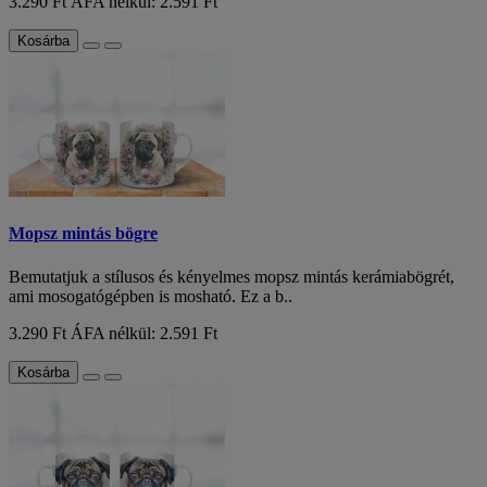
3.290 Ft
ÁFA nélkül: 2.591 Ft
Kosárba
Mopsz mintás bögre
Bemutatjuk a stílusos és kényelmes mopsz mintás kerámiabögrét,
ami mosogatógépben is mosható. Ez a b..
3.290 Ft
ÁFA nélkül: 2.591 Ft
Kosárba