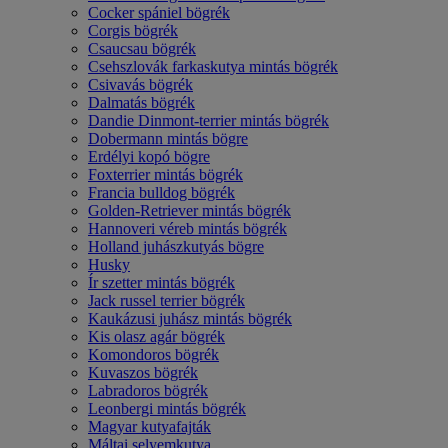
Cocker spániel bögrék
Corgis bögrék
Csaucsau bögrék
Csehszlovák farkaskutya mintás bögrék
Csivavás bögrék
Dalmatás bögrék
Dandie Dinmont-terrier mintás bögrék
Dobermann mintás bögre
Erdélyi kopó bögre
Foxterrier mintás bögrék
Francia bulldog bögrék
Golden-Retriever mintás bögrék
Hannoveri véreb mintás bögrék
Holland juhászkutyás bögre
Husky
Ír szetter mintás bögrék
Jack russel terrier bögrék
Kaukázusi juhász mintás bögrék
Kis olasz agár bögrék
Komondoros bögrék
Kuvaszos bögrék
Labradoros bögrék
Leonbergi mintás bögrék
Magyar kutyafajták
Máltai selyemkutya