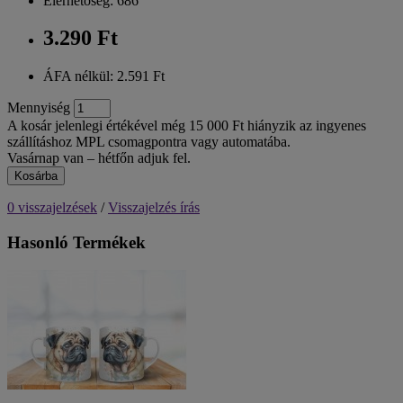
Elérhetőség: 686
3.290 Ft
ÁFA nélkül: 2.591 Ft
Mennyiség
A kosár jelenlegi értékével még 15 000 Ft hiányzik az ingyenes
szállításhoz MPL csomagpontra vagy automatába.
Vasárnap van – hétfőn adjuk fel.
Kosárba
0 visszajelzések
/
Visszajelzés írás
Hasonló Termékek