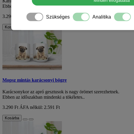
Minden elfogadása
Karácsonykor az apró gesztusok is nagy örömet szerezhetnek.
Ebben az időszakban mindenki a tökéletes..
3.290 Ft
ÁFA nélkül: 2.591 Ft
Szükséges
Analitika
Kosárba
Mopsz mintás karácsonyi bögre
Karácsonykor az apró gesztusok is nagy örömet szerezhetnek.
Ebben az időszakban mindenki a tökéletes..
3.290 Ft
ÁFA nélkül: 2.591 Ft
Kosárba