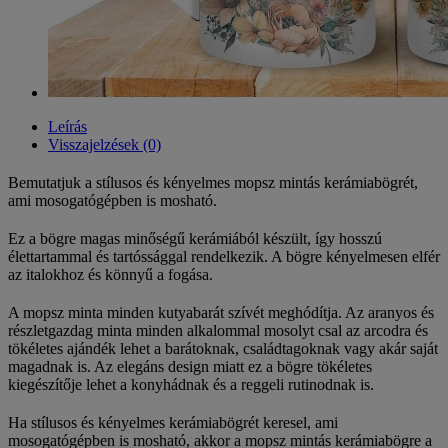
Leírás
Visszajelzések (0)
Bemutatjuk a stílusos és kényelmes mopsz mintás kerámiabögrét,
ami mosogatógépben is mosható.
Ez a bögre magas minőségű kerámiából készült, így hosszú
élettartammal és tartóssággal rendelkezik. A bögre kényelmesen elfér
az italokhoz és könnyű a fogása.
A mopsz minta minden kutyabarát szívét meghódítja. Az aranyos és
részletgazdag minta minden alkalommal mosolyt csal az arcodra és
tökéletes ajándék lehet a barátoknak, családtagoknak vagy akár saját
magadnak is. Az elegáns design miatt ez a bögre tökéletes
kiegészítője lehet a konyhádnak és a reggeli rutinodnak is.
Ha stílusos és kényelmes kerámiabögrét keresel, ami
mosogatógépben is mosható, akkor a mopsz mintás kerámiabögre a