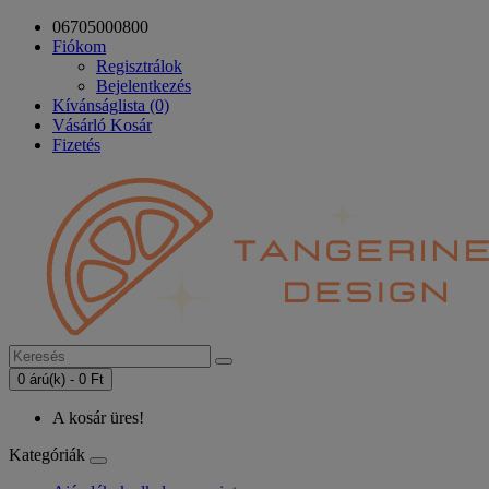
06705000800
Fiókom
Regisztrálok
Bejelentkezés
Kívánságlista (0)
Vásárló Kosár
Fizetés
0 árú(k) - 0 Ft
A kosár üres!
Kategóriák