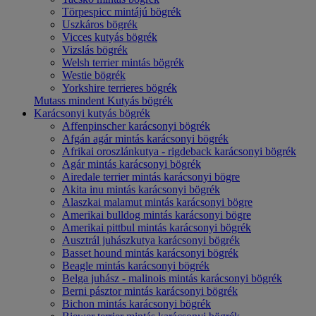
Törpespicc mintájú bögrék
Uszkáros bögrék
Vicces kutyás bögrék
Vizslás bögrék
Welsh terrier mintás bögrék
Westie bögrék
Yorkshire terrieres bögrék
Mutass mindent Kutyás bögrék
Karácsonyi kutyás bögrék
Affenpinscher karácsonyi bögrék
Afgán agár mintás karácsonyi bögrék
Afrikai oroszlánkutya - rigdeback karácsonyi bögrék
Agár mintás karácsonyi bögrék
Airedale terrier mintás karácsonyi bögre
Akita inu mintás karácsonyi bögrék
Alaszkai malamut mintás karácsonyi bögre
Amerikai bulldog mintás karácsonyi bögre
Amerikai pittbul mintás karácsonyi bögrék
Ausztrál juhászkutya karácsonyi bögrék
Basset hound mintás karácsonyi bögrék
Beagle mintás karácsonyi bögrék
Belga juhász - malinois mintás karácsonyi bögrék
Berni pásztor mintás karácsonyi bögrék
Bichon mintás karácsonyi bögrék