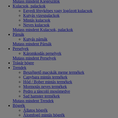
Mutass mindent Kiegészítők
Kulacsok, palackok
Egyedi fényképes vagy logózott kulacsok
Kutyás vizespalackok
Mintás kulacsok
Neves kulacsok
Mutass mindent Kulacsok, palackok
Párnák
Kutyás párnák
Mutass mindent Párnák
Perselyek
Káromkodás perselyek
Mutass mindent Perselyek
Trágár bögre
Trendek
Beszélgető macskák meme termékek
Capybara mintás termékek
Hód / Bober mintás termékek
Mormotás neves termékek
Pedro a táncoló mosómedve
Sad hamster termékek
Mutass mindent Trendek
Bögrék
Állatos bögrék
Álomfogó mintás bögrék