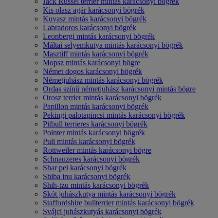
Jack Russel terrier mintás karácsonyi bögrék
Kis olasz agár karácsonyi bögrék
Kuvasz mintás karácsonyi bögrék
Labradoros karácsonyi bögrék
Leonbergi mintás karácsonyi bögrék
Máltai selyemkutya mintás karácsonyi bögrék
Masztiff mintás karácsonyi bögrék
Mopsz mintás karácsonyi bögre
Német dogos karácsonyi bögrék
Németjuhász mintás karácsonyi bögrék
Ordas színű németjuhász karácsonyi mintás bögre
Orosz terrier mintás karácsonyi bögrék
Papillon mintás karácsonyi bögrék
Pekingi palotapincsi mintás karácsonyi bögrék
Pitbull terrieres karácsonyi bögrék
Pointer mintás karácsonyi bögrék
Puli mintás karácsonyi bögrék
Rottweiler mintás karácsonyi bögre
Schnauzeres karácsonyi bögrék
Shar pei karácsonyi bögrék
Shiba inu karácsonyi bögrék
Shih-tzu mintás karácsonyi bögrék
Skót juhászkutya mintás karácsonyi bögrék
Staffordshire bullterrier mintás karácsonyi bögrék
Svájci juhászkutyás karácsonyi bögrék