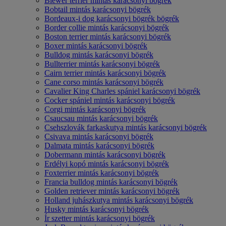
Biewer terrier mintás karácsonyi bögrék
Bobtail mintás karácsonyi bögrék
Bordeaux-i dog karácsonyi bögrék bögrék
Border collie mintás karácsonyi bögrék
Boston terrier mintás karácsonyi bögrék
Boxer mintás karácsonyi bögrék
Bulldog mintás karácsonyi bögrék
Bullterrier mintás karácsonyi bögrék
Cairn terrier mintás karácsonyi bögrék
Cane corso mintás karácsonyi bögrék
Cavalier King Charles spániel karácsonyi bögrék
Cocker spániel mintás karácsonyi bögrék
Corgi mintás karácsonyi bögrék
Csaucsau mintás karácsonyi bögrék
Csehszlovák farkaskutya mintás karácsonyi bögrék
Csivava mintás karácsonyi bögrék
Dalmata mintás karácsonyi bögrék
Dobermann mintás karácsonyi bögrék
Erdélyi kopó mintás karácsonyi bögrék
Foxterrier mintás karácsonyi bögrék
Francia bulldog mintás karácsonyi bögrék
Golden retriever mintás karácsonyi bögrék
Holland juhászkutya mintás karácsonyi bögrék
Husky mintás karácsonyi bögrék
Ír szetter mintás karácsonyi bögrék