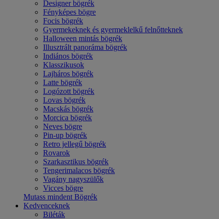
Designer bögrék
Fényképes bögre
Focis bögrék
Gyermekeknek és gyermeklelkű felnőtteknek
Halloween mintás bögrék
Illusztrált panoráma bögrék
Indiános bögrék
Klasszikusok
Lajháros bögrék
Latte bögrék
Logózott bögrék
Lovas bögrék
Macskás bögrék
Morcica bögrék
Neves bögre
Pin-up bögrék
Retro jellegű bögrék
Rovarok
Szarkasztikus bögrék
Tengerimalacos bögrék
Vagány nagyszülők
Vicces bögre
Mutass mindent Bögrék
Kedvenceknek
Biléták