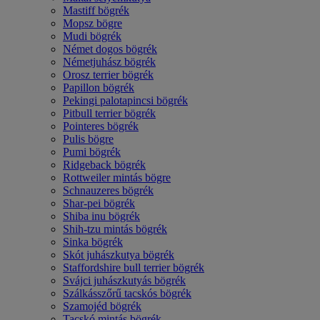
Mastiff bögrék
Mopsz bögre
Mudi bögrék
Német dogos bögrék
Németjuhász bögrék
Orosz terrier bögrék
Papillon bögrék
Pekingi palotapincsi bögrék
Pitbull terrier bögrék
Pointeres bögrék
Pulis bögre
Pumi bögrék
Ridgeback bögrék
Rottweiler mintás bögre
Schnauzeres bögrék
Shar-pei bögrék
Shiba inu bögrék
Shih-tzu mintás bögrék
Sinka bögrék
Skót juhászkutya bögrék
Staffordshire bull terrier bögrék
Svájci juhászkutyás bögrék
Szálkásszőrű tacskós bögrék
Szamojéd bögrék
Tacskó mintás bögrék