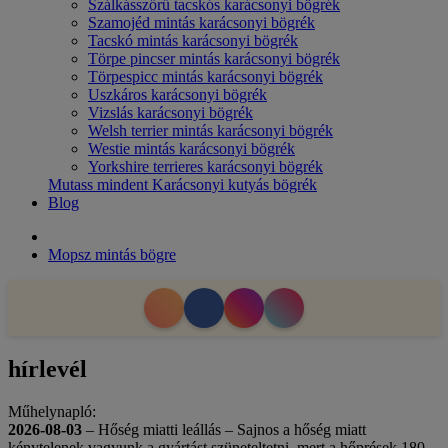
Szálkásszőrű tacskós karácsonyi bögrék
Szamojéd mintás karácsonyi bögrék
Tacskó mintás karácsonyi bögrék
Törpe pincser mintás karácsonyi bögrék
Törpespicc mintás karácsonyi bögrék
Uszkáros karácsonyi bögrék
Vizslás karácsonyi bögrék
Welsh terrier mintás karácsonyi bögrék
Westie mintás karácsonyi bögrék
Yorkshire terrieres karácsonyi bögrék
Mutass mindent Karácsonyi kutyás bögrék
Blog
Mopsz mintás bögre
hírlevél
Műhelynapló:
2026-08-03
– Hőség miatti leállás – Sajnos a hőség miatt
kénytelenek vagyunk a gyártást szüneteltetni, mert a hőprések 180