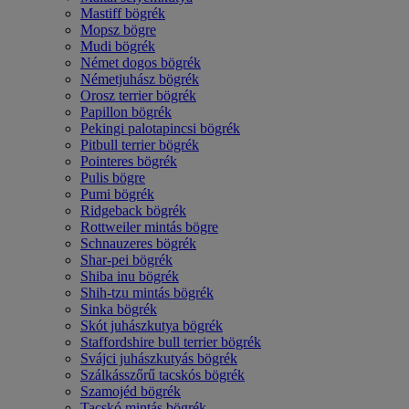
Mastiff bögrék
Mopsz bögre
Mudi bögrék
Német dogos bögrék
Németjuhász bögrék
Orosz terrier bögrék
Papillon bögrék
Pekingi palotapincsi bögrék
Pitbull terrier bögrék
Pointeres bögrék
Pulis bögre
Pumi bögrék
Ridgeback bögrék
Rottweiler mintás bögre
Schnauzeres bögrék
Shar-pei bögrék
Shiba inu bögrék
Shih-tzu mintás bögrék
Sinka bögrék
Skót juhászkutya bögrék
Staffordshire bull terrier bögrék
Svájci juhászkutyás bögrék
Szálkásszőrű tacskós bögrék
Szamojéd bögrék
Tacskó mintás bögrék