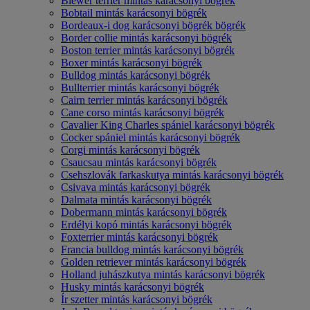
Biewer terrier mintás karácsonyi bögrék
Bobtail mintás karácsonyi bögrék
Bordeaux-i dog karácsonyi bögrék bögrék
Border collie mintás karácsonyi bögrék
Boston terrier mintás karácsonyi bögrék
Boxer mintás karácsonyi bögrék
Bulldog mintás karácsonyi bögrék
Bullterrier mintás karácsonyi bögrék
Cairn terrier mintás karácsonyi bögrék
Cane corso mintás karácsonyi bögrék
Cavalier King Charles spániel karácsonyi bögrék
Cocker spániel mintás karácsonyi bögrék
Corgi mintás karácsonyi bögrék
Csaucsau mintás karácsonyi bögrék
Csehszlovák farkaskutya mintás karácsonyi bögrék
Csivava mintás karácsonyi bögrék
Dalmata mintás karácsonyi bögrék
Dobermann mintás karácsonyi bögrék
Erdélyi kopó mintás karácsonyi bögrék
Foxterrier mintás karácsonyi bögrék
Francia bulldog mintás karácsonyi bögrék
Golden retriever mintás karácsonyi bögrék
Holland juhászkutya mintás karácsonyi bögrék
Husky mintás karácsonyi bögrék
Ír szetter mintás karácsonyi bögrék