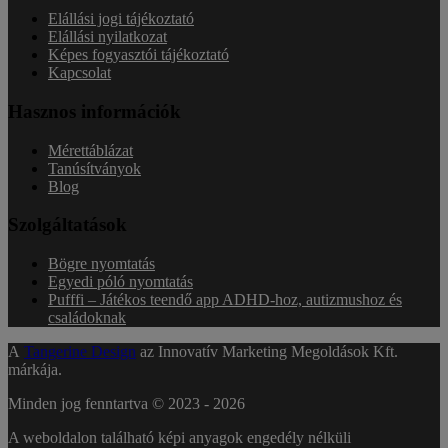
Elállási jogi tájékoztató
Elállási nyilatkozat
Képes fogyasztói tájékoztató
Kapcsolat
Hasznos információk
Mérettáblázat
Tanúsítványok
Blog
Szolgáltatások
Bögre nyomtatás
Egyedi póló nyomtatás
Pufffi – Játékos teendő app ADHD-hoz, autizmushoz és
családoknak
A
Tangerine Design
az Innovatív Marketing Megoldások Kft.
márkája.
Minden jog fenntartva © 2023 -
2026
A weboldalon található képi anyagok engedély nélküli