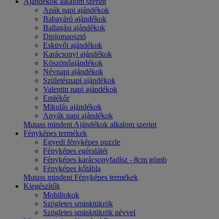
Ajándékok alkalom szerint
Apák napi ajándékok
Babaváró ajándékok
Ballagási ajándékok
Diplomaosztó
Esküvői ajándékok
Karácsonyi ajándékok
Köszönőajándékok
Névnapi ajándékok
Születésnapi ajándékok
Valentin napi ajándékok
Emlékőr
Mikulás ajándékok
Anyák napi ajándékok
Mutass mindent Ajándékok alkalom szerint
Fényképes termékek
Egyedi fényképes puzzle
Fényképes egéralátét
Fényképes karácsonyfadísz - 8cm gömb
Fényképes kőtábla
Mutass mindent Fényképes termékek
Kiegészítők
Mobiltokok
Szögletes sminktükrök
Szögletes sminktükrök névvel