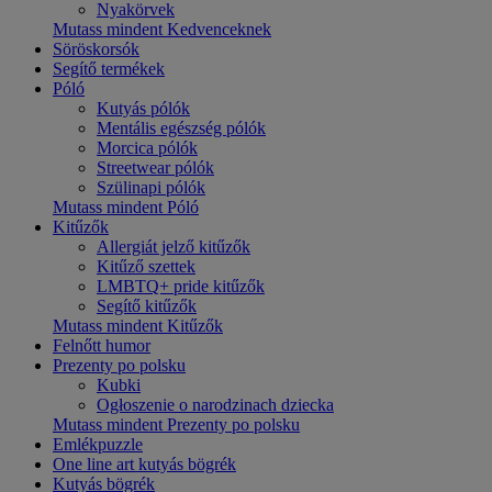
Nyakörvek
Mutass mindent Kedvenceknek
Söröskorsók
Segítő termékek
Póló
Kutyás pólók
Mentális egészség pólók
Morcica pólók
Streetwear pólók
Szülinapi pólók
Mutass mindent Póló
Kitűzők
Allergiát jelző kitűzők
Kitűző szettek
LMBTQ+ pride kitűzők
Segítő kitűzők
Mutass mindent Kitűzők
Felnőtt humor
Prezenty po polsku
Kubki
Ogłoszenie o narodzinach dziecka
Mutass mindent Prezenty po polsku
Emlékpuzzle
One line art kutyás bögrék
Kutyás bögrék