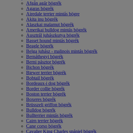
Afgán agár bögrék
Agaras bögrék
Airedale terrier mintás bögre
Akita inu bögrék
Alaszkai malamut bögrék
Amerikai bulldog mintás bögrék
Ausztrál juhászkutya bögrék
Basset hound mintás bögrék
Beagle bögrék
Belga juhász - malinois mintás bögrék
Bernáthegyi bögrék
Berni pásztor bögrék
Bichon bögrék
Biewer terrier bögrék
Bobtail bögrék
Bordeaux-i dog bögrék
Border collie bögrék
Boston terrier bögrék
Boxeres bögrék
Brüsszeli griffon bögrék
Bulldog bögrék
Bullterrier mintás bögrék
Cairn terrier bögrék
Cane corso bögrék
Cavalier King Charles spániel bögrék