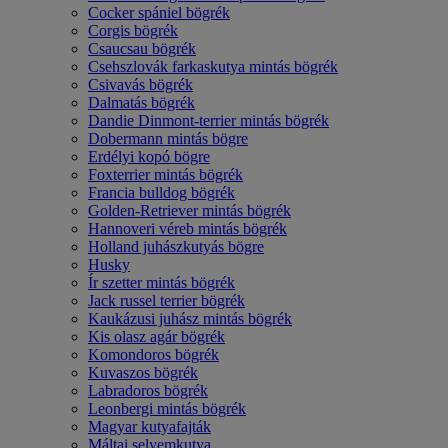
Cocker spániel bögrék
Corgis bögrék
Csaucsau bögrék
Csehszlovák farkaskutya mintás bögrék
Csivavás bögrék
Dalmatás bögrék
Dandie Dinmont-terrier mintás bögrék
Dobermann mintás bögre
Erdélyi kopó bögre
Foxterrier mintás bögrék
Francia bulldog bögrék
Golden-Retriever mintás bögrék
Hannoveri véreb mintás bögrék
Holland juhászkutyás bögre
Husky
Ír szetter mintás bögrék
Jack russel terrier bögrék
Kaukázusi juhász mintás bögrék
Kis olasz agár bögrék
Komondoros bögrék
Kuvaszos bögrék
Labradoros bögrék
Leonbergi mintás bögrék
Magyar kutyafajták
Máltai selyemkutya