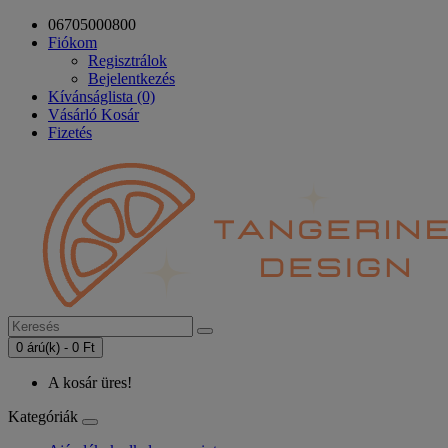
06705000800
Fiókom
Regisztrálok
Bejelentkezés
Kívánságlista (0)
Vásárló Kosár
Fizetés
0 árú(k) - 0 Ft
A kosár üres!
Kategóriák