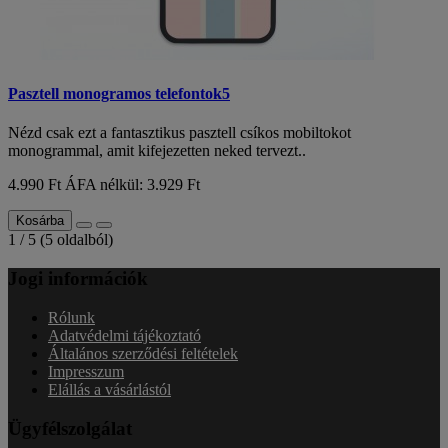
Pasztell monogramos telefontok5
Nézd csak ezt a fantasztikus pasztell csíkos mobiltokot
monogrammal, amit kifejezetten neked tervezt..
4.990 Ft
ÁFA nélkül: 3.929 Ft
Kosárba
1 / 5 (5 oldalból)
Jogi információk
Rólunk
Adatvédelmi tájékoztató
Általános szerződési feltételek
Impresszum
Elállás a vásárlástól
Ügyfélszolgálat