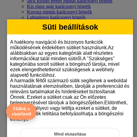
Jack Russel terrier mintás karácsonyi bögrék
Kis olasz agár karácsonyi bögrék
Kuvasz mintás karácsonyi bögrék
Labradoros karácsonyi bögrék
Leonbergi mintás karácsonyi bögrék
Süti beállítások
Máltai selyemkutya mintás karácsonyi bögrék
Masztiff mintás karácsonyi bögrék
Mopsz mintás karácsonyi bögre
A hatékony navigáció és bizonyos funkciók
Német dogos karácsonyi bögrék
működésének érdekében sütiket használunk.Az
Németjuhász mintás karácsonyi bögrék
alábbiakban az egyes kategóriák alatt részletes
Ordas színű németjuhász karácsonyi mintás bögre
információkat talál minden sütiről.A "Szükséges"
Orosz terrier mintás karácsonyi bögrék
kategóriába sorolt sütiket a böngésző tárolja, mivel
Papillon mintás karácsonyi bögrék
ezek elengedhetetlenül szükségesek a webhely
Pekingi palotapincsi mintás karácsonyi bögrék
alapvető funkcióihoz.
Pitbull terrieres karácsonyi bögrék
A harmadik féltől származó sütik segítenek a weboldal
Pointer mintás karácsonyi bögrék
használatának elemzésében, tárolják a preferenciáit és
Puli mintás karácsonyi bögrék
releváns tartalmakat és hirdetéseket biztosítanak
Rottweiler mintás karácsonyi bögre
Önnek. Ezeket a sütiket csak az Ön előzetes
Schnauzeres karácsonyi bögrék
beleegyezésével tároljuk a böngészőjében.Eldöntheti,
Shar pei karácsonyi bögrék
hogy engedélyezi vagy letiltja ezeket a sütiket, de
Elállok a
Shiba inu karácsonyi bögrék
bizonyos sütik letiltása befolyásolhatja a böngészési
vásárlástól
Shih-tzu mintás karácsonyi bögrék
élményt.
Skót juhászkutya mintás karácsonyi bögrék
Staffordshire bullterrier mintás karácsonyi bögrék
Svájci juhászkutyás karácsonyi bögrék
Mind elutasítása