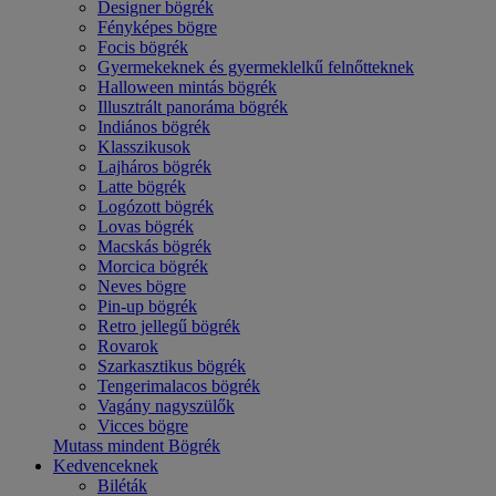
Designer bögrék
Fényképes bögre
Focis bögrék
Gyermekeknek és gyermeklelkű felnőtteknek
Halloween mintás bögrék
Illusztrált panoráma bögrék
Indiános bögrék
Klasszikusok
Lajháros bögrék
Latte bögrék
Logózott bögrék
Lovas bögrék
Macskás bögrék
Morcica bögrék
Neves bögre
Pin-up bögrék
Retro jellegű bögrék
Rovarok
Szarkasztikus bögrék
Tengerimalacos bögrék
Vagány nagyszülők
Vicces bögre
Mutass mindent Bögrék
Kedvenceknek
Biléták