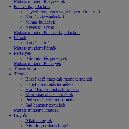
Mutass mindent Kiegészítők
Kulacsok, palackok
Egyedi fényképes vagy logózott kulacsok
Kutyás vizespalackok
Mintás kulacsok
Neves kulacsok
Mutass mindent Kulacsok, palackok
Párnák
Kutyás párnák
Mutass mindent Párnák
Perselyek
Káromkodás perselyek
Mutass mindent Perselyek
Trágár bögre
Trendek
Beszélgető macskák meme termékek
Capybara mintás termékek
Hód / Bober mintás termékek
Mormotás neves termékek
Pedro a táncoló mosómedve
Sad hamster termékek
Mutass mindent Trendek
Bögrék
Állatos bögrék
Álomfogó mintás bögrék