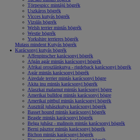
Törpespicc mintájú bögrék
Uszkáros bögrék
Vicces kutyás bögrék
Vizslás bögrék
Welsh terrier mintás bögrék
Westie bögrék
Yorkshire terrieres bögrék
Mutass mindent Kutyás bögrék
Karácsonyi kutyás bögrék
Affenpinscher karácsonyi bögrék
Afgán agár mintás karácsonyi bögrék
Afrikai oroszlánkutya - rigdeback karácsonyi bögrék
Agár mintás karácsonyi bögrék
Airedale terrier mintás karácsonyi bögre
Akita inu mintás karácsonyi bögrék
Alaszkai malamut mintás karácsonyi bögre
Amerikai bulldog mintás karácsonyi bögre
Amerikai pittbul mintás karácsonyi bögrék
Ausztrál juhászkutya karácsonyi bögrék
Basset hound mintás karácsonyi bögrék
Beagle mintás karácsonyi bögrék
Belga juhász - malinois mintás karácsonyi bögrék
Berni pásztor mintás karácsonyi bögrék
Bichon mintás karácsonyi bögrék