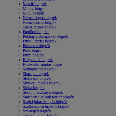
Mastiff bögrék
Mopsz bögre
Mudi bögrék
Német dogos bögrék
Németjuhász bögrék
Orosz terrier bögrék
Papillon bögrék
Pekingi palotapincsi bögrék
Pitbull terrier bögrék
Pointeres bögrék
Pulis bögre
Pumi bögrék
Ridgeback bögrék
Rottweiler mintás bögre
Schnauzeres bögrék
Shar-pei bögrék
Shiba inu bögrék
Shih-tzu mintás bögrék
Sinka bögrék
Skót juhászkutya bögrék
Staffordshire bull terrier bögrék
Svájci juhászkutyás bögrék
Szálkásszőrű tacskós bögrék
Szamojéd bögrék
Tacskó mintás bögrék