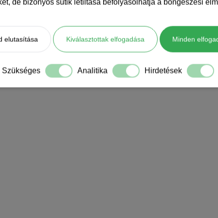
iket, de bizonyos sütik letiltása befolyásolhatja a böngészési élm
 elutasítása
Kiválasztottak elfogadása
Minden elfoga
Szükséges
Analitika
Hirdetések