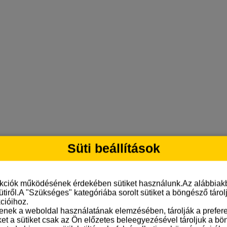
Süti beállítások
nkciók működésének érdekében sütiket használunk.Az alábbiakb
ütiről.A "Szükséges" kategóriába sorolt sütiket a böngésző táro
cióihoz.
tenek a weboldal használatának elemzésében, tárolják a preferen
ket a sütiket csak az Ön előzetes beleegyezésével tároljuk a b