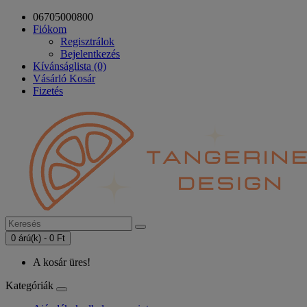
06705000800
Fiókom
Regisztrálok
Bejelentkezés
Kívánságlista (0)
Vásárló Kosár
Fizetés
0 árú(k) - 0 Ft
A kosár üres!
Kategóriák