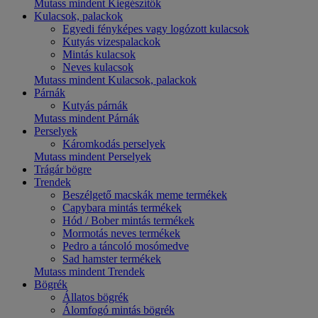
Mutass mindent Kiegészítők
Kulacsok, palackok
Egyedi fényképes vagy logózott kulacsok
Kutyás vizespalackok
Mintás kulacsok
Neves kulacsok
Mutass mindent Kulacsok, palackok
Párnák
Kutyás párnák
Mutass mindent Párnák
Perselyek
Káromkodás perselyek
Mutass mindent Perselyek
Trágár bögre
Trendek
Beszélgető macskák meme termékek
Capybara mintás termékek
Hód / Bober mintás termékek
Mormotás neves termékek
Pedro a táncoló mosómedve
Sad hamster termékek
Mutass mindent Trendek
Bögrék
Állatos bögrék
Álomfogó mintás bögrék