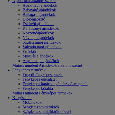
Ajándékok alkalom szerint
Apák napi ajándékok
Babaváró ajándékok
Ballagási ajándékok
Diplomaosztó
Esküvői ajándékok
Karácsonyi ajándékok
Köszönőajándékok
Névnapi ajándékok
Születésnapi ajándékok
Valentin napi ajándékok
Emlékőr
Mikulás ajándékok
Anyák napi ajándékok
Mutass mindent Ajándékok alkalom szerint
Fényképes termékek
Egyedi fényképes puzzle
Fényképes egéralátét
Fényképes karácsonyfadísz - 8cm gömb
Fényképes kőtábla
Mutass mindent Fényképes termékek
Kiegészítők
Mobiltokok
Szögletes sminktükrök
Szögletes sminktükrök névvel