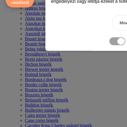
engedélyezi vagy letiltja ezeket a süt
vásárlástól
Afgán agár bögrék
Agaras bögrék
Airedale terrier mintás bögre
Akita inu bögrék
Mind
Alaszkai malamut bögrék
Amerikai bulldog mintás bögrék
Ausztrál juhászkutya bögrék
Basset hound mintás bögrék
Beagle bögrék
Belga juhász - malinois mintás bögrék
Bernáthegyi bögrék
Berni pásztor bögrék
Bichon bögrék
Biewer terrier bögrék
Bobtail bögrék
Bordeaux-i dog bögrék
Border collie bögrék
Boston terrier bögrék
Boxeres bögrék
Brüsszeli griffon bögrék
Bulldog bögrék
Bullterrier mintás bögrék
Cairn terrier bögrék
Cane corso bögrék
Cavalier King Charles spániel bögrék