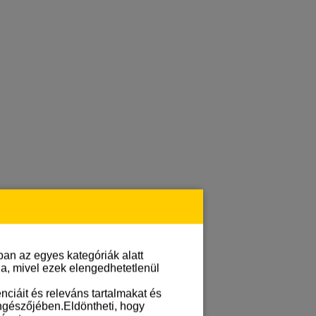
an az egyes kategóriák alatt
lja, mivel ezek elengedhetetlenül
ciáit és releváns tartalmakat és
öngészőjében.Eldöntheti, hogy