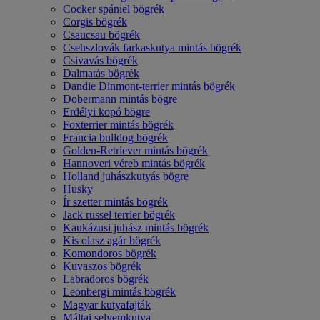
Cocker spániel bögrék
Corgis bögrék
Csaucsau bögrék
Csehszlovák farkaskutya mintás bögrék
Csivavás bögrék
Dalmatás bögrék
Dandie Dinmont-terrier mintás bögrék
Dobermann mintás bögre
Erdélyi kopó bögre
Foxterrier mintás bögrék
Francia bulldog bögrék
Golden-Retriever mintás bögrék
Hannoveri véreb mintás bögrék
Holland juhászkutyás bögre
Husky
Ír szetter mintás bögrék
Jack russel terrier bögrék
Kaukázusi juhász mintás bögrék
Kis olasz agár bögrék
Komondoros bögrék
Kuvaszos bögrék
Labradoros bögrék
Leonbergi mintás bögrék
Magyar kutyafajták
Máltai selyemkutya