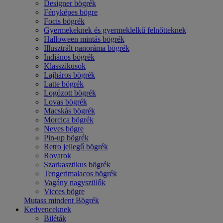
Designer bögrék
Fényképes bögre
Focis bögrék
Gyermekeknek és gyermeklelkű felnőtteknek
Halloween mintás bögrék
Illusztrált panoráma bögrék
Indiános bögrék
Klasszikusok
Lajháros bögrék
Latte bögrék
Logózott bögrék
Lovas bögrék
Macskás bögrék
Morcica bögrék
Neves bögre
Pin-up bögrék
Retro jellegű bögrék
Rovarok
Szarkasztikus bögrék
Tengerimalacos bögrék
Vagány nagyszülők
Vicces bögre
Mutass mindent Bögrék
Kedvenceknek
Biléták