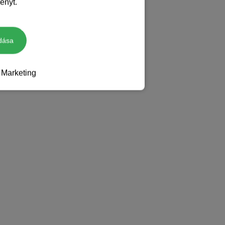
ényt.
dása
Marketing