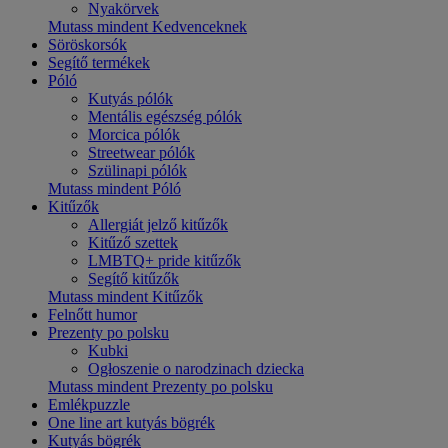
Nyakörvek
Mutass mindent Kedvenceknek
Söröskorsók
Segítő termékek
Póló
Kutyás pólók
Mentális egészség pólók
Morcica pólók
Streetwear pólók
Szülinapi pólók
Mutass mindent Póló
Kitűzők
Allergiát jelző kitűzők
Kitűző szettek
LMBTQ+ pride kitűzők
Segítő kitűzők
Mutass mindent Kitűzők
Felnőtt humor
Prezenty po polsku
Kubki
Ogłoszenie o narodzinach dziecka
Mutass mindent Prezenty po polsku
Emlékpuzzle
One line art kutyás bögrék
Kutyás bögrék