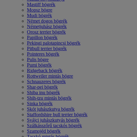
Mastiff bögrék
Mopsz bögre
Mudi bögrék
Német dogos bögrék
Németjuhász bögrék
Orosz terrier bögrék
Papillon bögrék
Pekingi palotapincsi bögrék
Pitbull terrier bögrék
Pointeres bögrék
Pulis bögre
Pumi bögrék
Ridgeback bögrék
Rottweiler mintás bögre
Schnauzeres bögrék
Shar-pei bögrék
Shiba inu bögrék
Shih-tzu mintás bögrék
Sinka bögrék
Skót juhászkutya bögrék
Staffordshire bull terrier bögrék
Svájci juhászkutyás bögrék
Szálkásszőrű tacskós bögrék
Szamojéd bögrék
Tacskó mintás bögrék