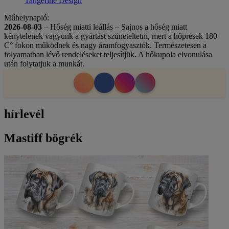
Tangerine Design
Műhelynapló:
2026-08-03
– Hőség miatti leállás – Sajnos a hőség miatt
kénytelenek vagyunk a gyártást szüneteltetni, mert a hőprések 180
C° fokon működnek és nagy áramfogyasztók. Természetesen a
folyamatban lévő rendeléseket teljesítjük. A hőkupola elvonulása
után folytatjuk a munkát.
hírlevél
Mastiff bögrék