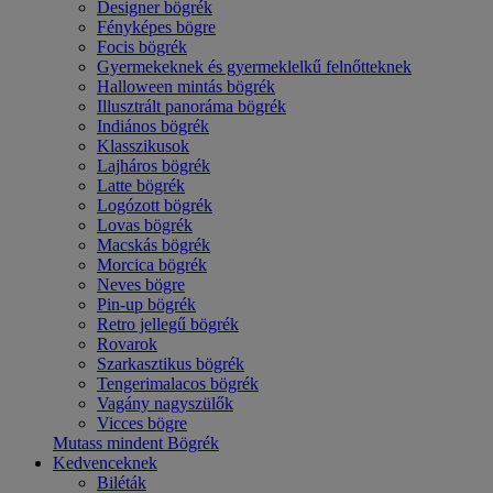
Designer bögrék
Fényképes bögre
Focis bögrék
Gyermekeknek és gyermeklelkű felnőtteknek
Halloween mintás bögrék
Illusztrált panoráma bögrék
Indiános bögrék
Klasszikusok
Lajháros bögrék
Latte bögrék
Logózott bögrék
Lovas bögrék
Macskás bögrék
Morcica bögrék
Neves bögre
Pin-up bögrék
Retro jellegű bögrék
Rovarok
Szarkasztikus bögrék
Tengerimalacos bögrék
Vagány nagyszülők
Vicces bögre
Mutass mindent Bögrék
Kedvenceknek
Biléták