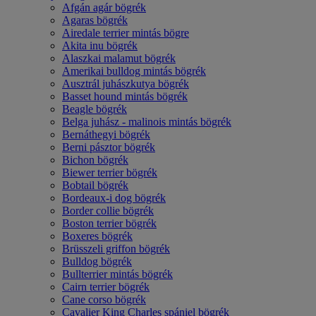
Afgán agár bögrék
Agaras bögrék
Airedale terrier mintás bögre
Akita inu bögrék
Alaszkai malamut bögrék
Amerikai bulldog mintás bögrék
Ausztrál juhászkutya bögrék
Basset hound mintás bögrék
Beagle bögrék
Belga juhász - malinois mintás bögrék
Bernáthegyi bögrék
Berni pásztor bögrék
Bichon bögrék
Biewer terrier bögrék
Bobtail bögrék
Bordeaux-i dog bögrék
Border collie bögrék
Boston terrier bögrék
Boxeres bögrék
Brüsszeli griffon bögrék
Bulldog bögrék
Bullterrier mintás bögrék
Cairn terrier bögrék
Cane corso bögrék
Cavalier King Charles spániel bögrék