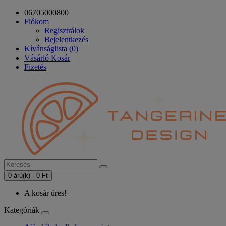
06705000800
Fiókom
Regisztrálok
Bejelentkezés
Kívánságlista (0)
Vásárló Kosár
Fizetés
0 árú(k) - 0 Ft
A kosár üres!
Kategóriák