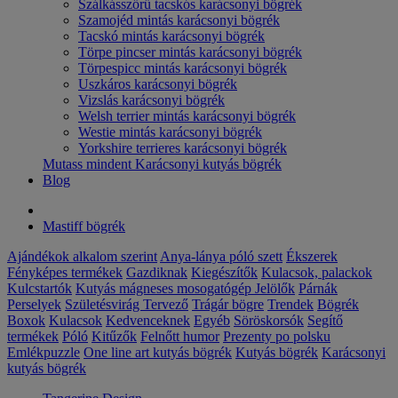
Szálkásszőrű tacskós karácsonyi bögrék
Szamojéd mintás karácsonyi bögrék
Tacskó mintás karácsonyi bögrék
Törpe pincser mintás karácsonyi bögrék
Törpespicc mintás karácsonyi bögrék
Uszkáros karácsonyi bögrék
Vizslás karácsonyi bögrék
Welsh terrier mintás karácsonyi bögrék
Westie mintás karácsonyi bögrék
Yorkshire terrieres karácsonyi bögrék
Mutass mindent Karácsonyi kutyás bögrék
Blog
Mastiff bögrék
Ajándékok alkalom szerint
Anya-lánya póló szett
Ékszerek
Fényképes termékek
Gazdiknak
Kiegészítők
Kulacsok, palackok
Kulcstartók
Kutyás mágneses mosogatógép Jelölők
Párnák
Perselyek
Születésvirág
Tervező
Trágár bögre
Trendek
Bögrék
Boxok
Kulacsok
Kedvenceknek
Egyéb
Söröskorsók
Segítő
termékek
Póló
Kitűzők
Felnőtt humor
Prezenty po polsku
Emlékpuzzle
One line art kutyás bögrék
Kutyás bögrék
Karácsonyi
kutyás bögrék