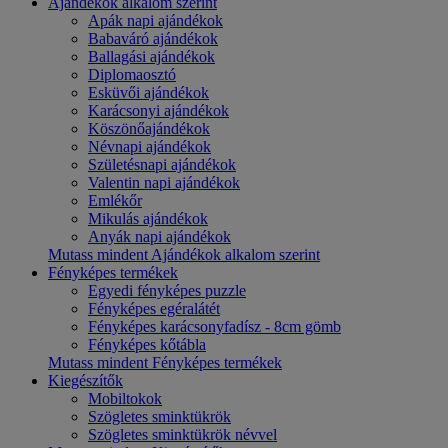
Ajándékok alkalom szerint
Apák napi ajándékok
Babaváró ajándékok
Ballagási ajándékok
Diplomaosztó
Esküvői ajándékok
Karácsonyi ajándékok
Köszönőajándékok
Névnapi ajándékok
Születésnapi ajándékok
Valentin napi ajándékok
Emlékőr
Mikulás ajándékok
Anyák napi ajándékok
Mutass mindent Ajándékok alkalom szerint
Fényképes termékek
Egyedi fényképes puzzle
Fényképes egéralátét
Fényképes karácsonyfadísz - 8cm gömb
Fényképes kőtábla
Mutass mindent Fényképes termékek
Kiegészítők
Mobiltokok
Szögletes sminktükrök
Szögletes sminktükrök névvel