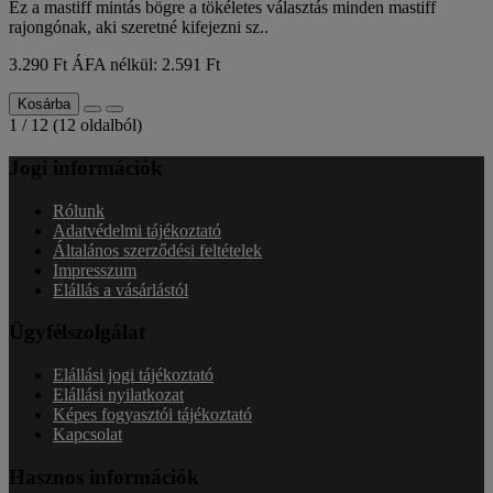
Ez a mastiff mintás bögre a tökéletes választás minden mastiff
rajongónak, aki szeretné kifejezni sz..
3.290 Ft
ÁFA nélkül: 2.591 Ft
Kosárba
1 / 12 (12 oldalból)
Jogi információk
Rólunk
Adatvédelmi tájékoztató
Általános szerződési feltételek
Impresszum
Elállás a vásárlástól
Ügyfélszolgálat
Elállási jogi tájékoztató
Elállási nyilatkozat
Képes fogyasztói tájékoztató
Kapcsolat
Hasznos információk