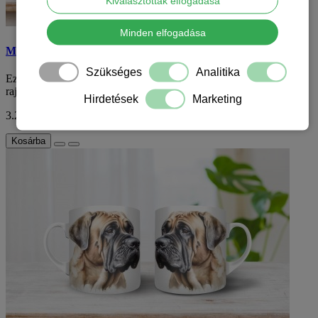
Kiválasztottak elfogadása
Minden elfogadása
Mastiff mintás bögre
Szükséges
Analitika
Ez a mastiff mintás bögre a tökéletes választás minden mastiff
rajongónak, aki szeretné kifejezni sz..
Hirdetések
Marketing
3.290 Ft
ÁFA nélkül: 2.591 Ft
Kosárba