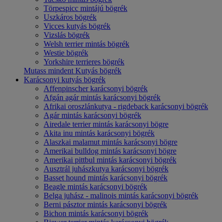
Törpespicc mintájú bögrék
Uszkáros bögrék
Vicces kutyás bögrék
Vizslás bögrék
Welsh terrier mintás bögrék
Westie bögrék
Yorkshire terrieres bögrék
Mutass mindent Kutyás bögrék
Karácsonyi kutyás bögrék
Affenpinscher karácsonyi bögrék
Afgán agár mintás karácsonyi bögrék
Afrikai oroszlánkutya - rigdeback karácsonyi bögrék
Agár mintás karácsonyi bögrék
Airedale terrier mintás karácsonyi bögre
Akita inu mintás karácsonyi bögrék
Alaszkai malamut mintás karácsonyi bögre
Amerikai bulldog mintás karácsonyi bögre
Amerikai pittbul mintás karácsonyi bögrék
Ausztrál juhászkutya karácsonyi bögrék
Basset hound mintás karácsonyi bögrék
Beagle mintás karácsonyi bögrék
Belga juhász - malinois mintás karácsonyi bögrék
Berni pásztor mintás karácsonyi bögrék
Bichon mintás karácsonyi bögrék