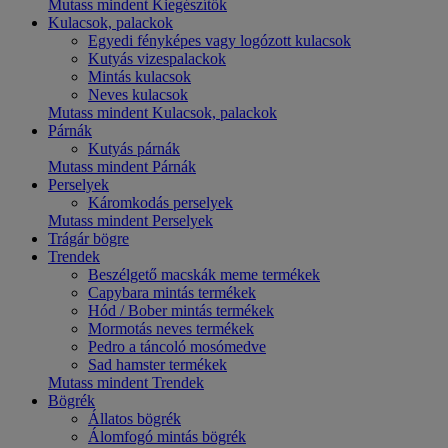
Mutass mindent Kiegészítők
Kulacsok, palackok
Egyedi fényképes vagy logózott kulacsok
Kutyás vizespalackok
Mintás kulacsok
Neves kulacsok
Mutass mindent Kulacsok, palackok
Párnák
Kutyás párnák
Mutass mindent Párnák
Perselyek
Káromkodás perselyek
Mutass mindent Perselyek
Trágár bögre
Trendek
Beszélgető macskák meme termékek
Capybara mintás termékek
Hód / Bober mintás termékek
Mormotás neves termékek
Pedro a táncoló mosómedve
Sad hamster termékek
Mutass mindent Trendek
Bögrék
Állatos bögrék
Álomfogó mintás bögrék