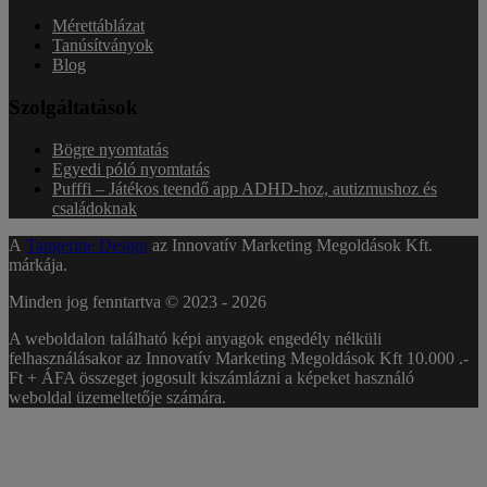
Mérettáblázat
Tanúsítványok
Blog
Szolgáltatások
Bögre nyomtatás
Egyedi póló nyomtatás
Pufffi – Játékos teendő app ADHD-hoz, autizmushoz és
családoknak
A
Tangerine Design
az Innovatív Marketing Megoldások Kft.
márkája.
Minden jog fenntartva © 2023 -
2026
A weboldalon található képi anyagok engedély nélküli
felhasználásakor az Innovatív Marketing Megoldások Kft 10.000 .-
Ft + ÁFA összeget jogosult kiszámlázni a képeket használó
weboldal üzemeltetője számára.