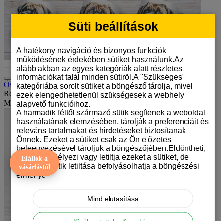
Süti beállítások
A hatékony navigáció és bizonyos funkciók
működésének érdekében sütiket használunk.Az
alábbiakban az egyes kategóriák alatt részletes
információkat talál minden sütiről.A "Szükséges"
Összehasonlítás (0)
kategóriába sorolt sütiket a böngésző tárolja, mivel
Rendezés:
ezek elengedhetetlenül szükségesek a webhely
Mutat:
alapvető funkcióihoz.
A harmadik féltől származó sütik segítenek a weboldal
használatának elemzésében, tárolják a preferenciáit és
releváns tartalmakat és hirdetéseket biztosítanak
Önnek. Ezeket a sütiket csak az Ön előzetes
beleegyezésével tároljuk a böngészőjében.Eldöntheti,
hogy engedélyezi vagy letiltja ezeket a sütiket, de
Elállok a
bizonyos sütik letiltása befolyásolhatja a böngészési
vásárlástól
élményt.
Mind elutasítása