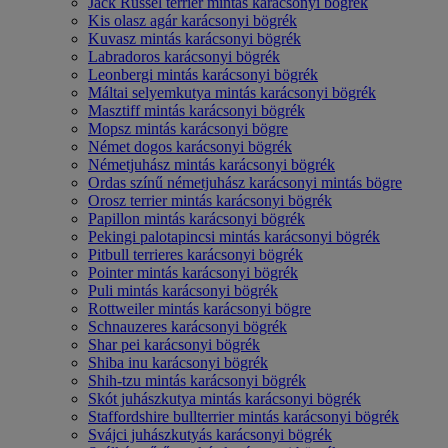
Jack Russel terrier mintás karácsonyi bögrék
Kis olasz agár karácsonyi bögrék
Kuvasz mintás karácsonyi bögrék
Labradoros karácsonyi bögrék
Leonbergi mintás karácsonyi bögrék
Máltai selyemkutya mintás karácsonyi bögrék
Masztiff mintás karácsonyi bögrék
Mopsz mintás karácsonyi bögre
Német dogos karácsonyi bögrék
Németjuhász mintás karácsonyi bögrék
Ordas színű németjuhász karácsonyi mintás bögre
Orosz terrier mintás karácsonyi bögrék
Papillon mintás karácsonyi bögrék
Pekingi palotapincsi mintás karácsonyi bögrék
Pitbull terrieres karácsonyi bögrék
Pointer mintás karácsonyi bögrék
Puli mintás karácsonyi bögrék
Rottweiler mintás karácsonyi bögre
Schnauzeres karácsonyi bögrék
Shar pei karácsonyi bögrék
Shiba inu karácsonyi bögrék
Shih-tzu mintás karácsonyi bögrék
Skót juhászkutya mintás karácsonyi bögrék
Staffordshire bullterrier mintás karácsonyi bögrék
Svájci juhászkutyás karácsonyi bögrék