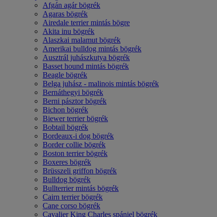
Afgán agár bögrék
Agaras bögrék
Airedale terrier mintás bögre
Akita inu bögrék
Alaszkai malamut bögrék
Amerikai bulldog mintás bögrék
Ausztrál juhászkutya bögrék
Basset hound mintás bögrék
Beagle bögrék
Belga juhász - malinois mintás bögrék
Bernáthegyi bögrék
Berni pásztor bögrék
Bichon bögrék
Biewer terrier bögrék
Bobtail bögrék
Bordeaux-i dog bögrék
Border collie bögrék
Boston terrier bögrék
Boxeres bögrék
Brüsszeli griffon bögrék
Bulldog bögrék
Bullterrier mintás bögrék
Cairn terrier bögrék
Cane corso bögrék
Cavalier King Charles spániel bögrék