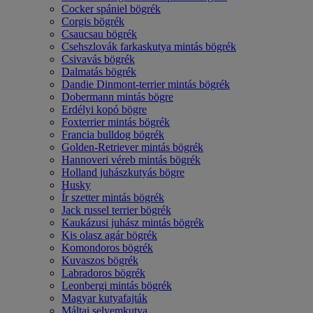
Cocker spániel bögrék
Corgis bögrék
Csaucsau bögrék
Csehszlovák farkaskutya mintás bögrék
Csivavás bögrék
Dalmatás bögrék
Dandie Dinmont-terrier mintás bögrék
Dobermann mintás bögre
Erdélyi kopó bögre
Foxterrier mintás bögrék
Francia bulldog bögrék
Golden-Retriever mintás bögrék
Hannoveri véreb mintás bögrék
Holland juhászkutyás bögre
Husky
Ír szetter mintás bögrék
Jack russel terrier bögrék
Kaukázusi juhász mintás bögrék
Kis olasz agár bögrék
Komondoros bögrék
Kuvaszos bögrék
Labradoros bögrék
Leonbergi mintás bögrék
Magyar kutyafajták
Máltai selyemkutya