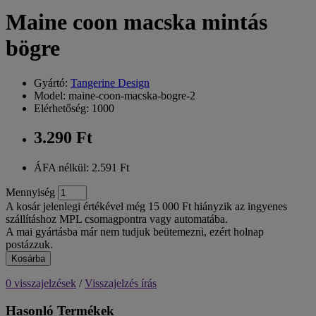
Maine coon macska mintás
bögre
Gyártó:
Tangerine Design
Model: maine-coon-macska-bogre-2
Elérhetőség: 1000
3.290 Ft
ÁFA nélkül: 2.591 Ft
Mennyiség
A kosár jelenlegi értékével még 15 000 Ft hiányzik az ingyenes
szállításhoz MPL csomagpontra vagy automatába.
A mai gyártásba már nem tudjuk beütemezni, ezért holnap
postázzuk.
Kosárba
0 visszajelzések
/
Visszajelzés írás
Hasonló Termékek