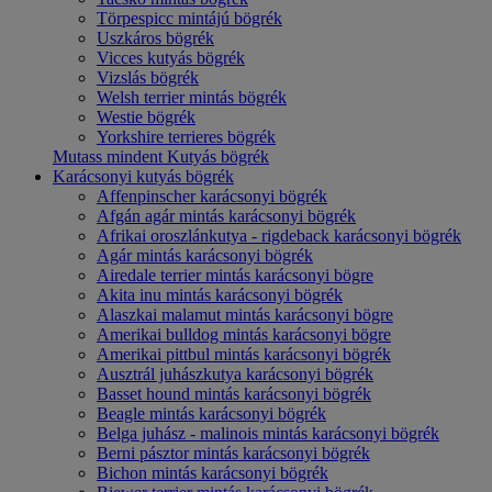
Törpespicc mintájú bögrék
Uszkáros bögrék
Vicces kutyás bögrék
Vizslás bögrék
Welsh terrier mintás bögrék
Westie bögrék
Yorkshire terrieres bögrék
Mutass mindent Kutyás bögrék
Karácsonyi kutyás bögrék
Affenpinscher karácsonyi bögrék
Afgán agár mintás karácsonyi bögrék
Afrikai oroszlánkutya - rigdeback karácsonyi bögrék
Agár mintás karácsonyi bögrék
Airedale terrier mintás karácsonyi bögre
Akita inu mintás karácsonyi bögrék
Alaszkai malamut mintás karácsonyi bögre
Amerikai bulldog mintás karácsonyi bögre
Amerikai pittbul mintás karácsonyi bögrék
Ausztrál juhászkutya karácsonyi bögrék
Basset hound mintás karácsonyi bögrék
Beagle mintás karácsonyi bögrék
Belga juhász - malinois mintás karácsonyi bögrék
Berni pásztor mintás karácsonyi bögrék
Bichon mintás karácsonyi bögrék