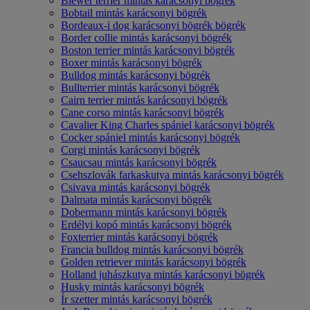
Biewer terrier mintás karácsonyi bögrék
Bobtail mintás karácsonyi bögrék
Bordeaux-i dog karácsonyi bögrék bögrék
Border collie mintás karácsonyi bögrék
Boston terrier mintás karácsonyi bögrék
Boxer mintás karácsonyi bögrék
Bulldog mintás karácsonyi bögrék
Bullterrier mintás karácsonyi bögrék
Cairn terrier mintás karácsonyi bögrék
Cane corso mintás karácsonyi bögrék
Cavalier King Charles spániel karácsonyi bögrék
Cocker spániel mintás karácsonyi bögrék
Corgi mintás karácsonyi bögrék
Csaucsau mintás karácsonyi bögrék
Csehszlovák farkaskutya mintás karácsonyi bögrék
Csivava mintás karácsonyi bögrék
Dalmata mintás karácsonyi bögrék
Dobermann mintás karácsonyi bögrék
Erdélyi kopó mintás karácsonyi bögrék
Foxterrier mintás karácsonyi bögrék
Francia bulldog mintás karácsonyi bögrék
Golden retriever mintás karácsonyi bögrék
Holland juhászkutya mintás karácsonyi bögrék
Husky mintás karácsonyi bögrék
Ír szetter mintás karácsonyi bögrék