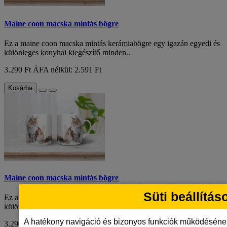
Maine coon macska mintás bögre
Ez a maine coon macska mintás kerámiabögre egy igazán egyedi és
különleges konyhai kiegészítő minden..
3.290 Ft
ÁFA nélkül: 2.591 Ft
Kosárba
Maine coon macska mintás bögre
Süti beállítás
Ez a maine coon macska mintás kerámiabögre egy igazán egyedi és
különleges konyhai kiegészítő minden..
A hatékony navigáció és bizonyos funkciók működéséne
3.290 Ft
ÁFA nélkül: 2.591 Ft