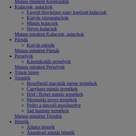
Mutass mindent Kiegészítők
Kulacsok, palackok
Egyedi fényképes vagy logózott kulacsok
Kutyás vizespalackok
Mintás kulacsok
Neves kulacsok
Mutass mindent Kulacsok, palackok
Párnák
Kutyás párnák
Mutass mindent Párnák
Perselyek
Káromkodás perselyek
Mutass mindent Perselyek
Trágár bögre
Trendek
Beszélgető macskák meme termékek
Capybara mintás termékek
Hód / Bober mintás termékek
Mormotás neves termékek
Pedro a táncoló mosómedve
Sad hamster termékek
Mutass mindent Trendek
Bögrék
Állatos bögrék
Álomfogó mintás bögrék