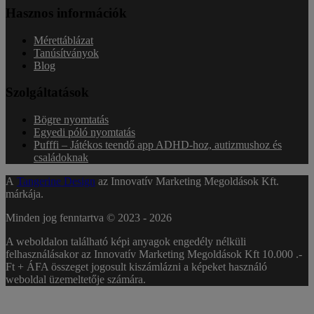
Hasznos információk
Mérettáblázat
Tanúsítványok
Blog
Szolgáltatások
Bögre nyomtatás
Egyedi póló nyomtatás
Pufffi – Játékos teendő app ADHD-hoz, autizmushoz és
családoknak
A
Tangerine Design
az Innovatív Marketing Megoldások Kft.
márkája.
Minden jog fenntartva © 2023 -
2026
A weboldalon található képi anyagok engedély nélküli
felhasználásakor az Innovatív Marketing Megoldások Kft 10.000 .-
Ft + ÁFA összeget jogosult kiszámlázni a képeket használó
weboldal üzemeltetője számára.