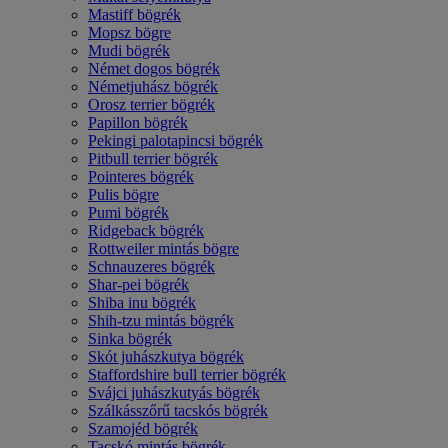
Mastiff bögrék
Mopsz bögre
Mudi bögrék
Német dogos bögrék
Németjuhász bögrék
Orosz terrier bögrék
Papillon bögrék
Pekingi palotapincsi bögrék
Pitbull terrier bögrék
Pointeres bögrék
Pulis bögre
Pumi bögrék
Ridgeback bögrék
Rottweiler mintás bögre
Schnauzeres bögrék
Shar-pei bögrék
Shiba inu bögrék
Shih-tzu mintás bögrék
Sinka bögrék
Skót juhászkutya bögrék
Staffordshire bull terrier bögrék
Svájci juhászkutyás bögrék
Szálkásszőrű tacskós bögrék
Szamojéd bögrék
Tacskó mintás bögrék