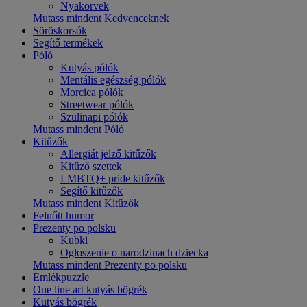
Nyakörvek
Mutass mindent Kedvenceknek
Söröskorsók
Segítő termékek
Póló
Kutyás pólók
Mentális egészség pólók
Morcica pólók
Streetwear pólók
Szülinapi pólók
Mutass mindent Póló
Kitűzők
Allergiát jelző kitűzők
Kitűző szettek
LMBTQ+ pride kitűzők
Segítő kitűzők
Mutass mindent Kitűzők
Felnőtt humor
Prezenty po polsku
Kubki
Ogłoszenie o narodzinach dziecka
Mutass mindent Prezenty po polsku
Emlékpuzzle
One line art kutyás bögrék
Kutyás bögrék