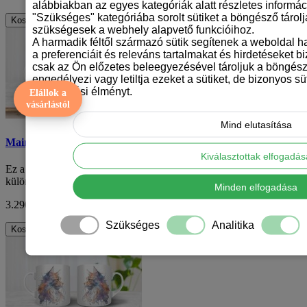
alábbiakban az egyes kategóriák alatt részletes informáci
"Szükséges" kategóriába sorolt sütiket a böngésző tárol
Kosárba
szükségesek a webhely alapvető funkcióihoz.
A harmadik féltől származó sütik segítenek a weboldal 
a preferenciáit és releváns tartalmakat és hirdetéseket b
csak az Ön előzetes beleegyezésével tároljuk a böngész
engedélyezi vagy letiltja ezeket a sütiket, de bizonyos süt
böngészési élményt.
Elállok a
vásárlástól
Mind elutasítása
Maine coon macska mintás bögre
Kiválasztottak elfogadá
Ez a maine coon macska mintás kerámiabögre egy igazán egyedi és
különleges konyhai kiegészítő minden..
Minden elfogadása
3.290 Ft
ÁFA nélkül: 2.591 Ft
Szükséges
Analitika
Kosárba