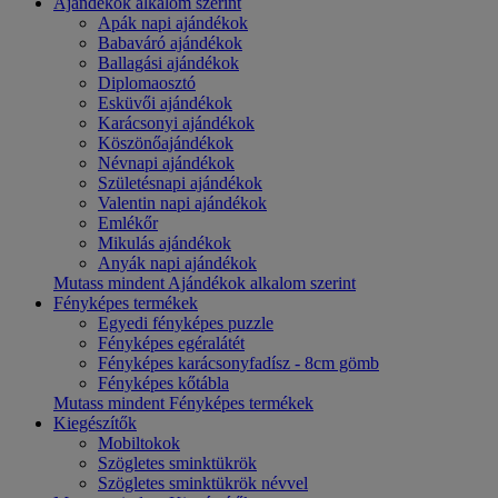
Ajándékok alkalom szerint
Apák napi ajándékok
Babaváró ajándékok
Ballagási ajándékok
Diplomaosztó
Esküvői ajándékok
Karácsonyi ajándékok
Köszönőajándékok
Névnapi ajándékok
Születésnapi ajándékok
Valentin napi ajándékok
Emlékőr
Mikulás ajándékok
Anyák napi ajándékok
Mutass mindent Ajándékok alkalom szerint
Fényképes termékek
Egyedi fényképes puzzle
Fényképes egéralátét
Fényképes karácsonyfadísz - 8cm gömb
Fényképes kőtábla
Mutass mindent Fényképes termékek
Kiegészítők
Mobiltokok
Szögletes sminktükrök
Szögletes sminktükrök névvel