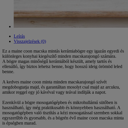
Leírás
Visszajelzések (0)
Ez a maine coon macska mintás kerámiabögre egy igazán egyedi és
különleges konyhai kiegészítő minden macskarajongó számára.
A bögre magas minőségű kerámiából készült, amely tartós és
ellenálló, így biztos lehetsz benne, hogy hosszú ideig örömöd leled
benne.
A kedves maine coon minta minden macskarajongó szívét
megdobogtatja majd, és garantáltan mosolyt csal majd az arcukra,
amikor reggel egy jó kávéval vagy teával indítják a napot.
Ezenkívül a bögre mosogatógépben és mikrohullámú sütőben is
használható, így még praktikusabb és könnyebben használható. A
mosogatógépben való tisztítás a kézi mosogatással szemben sokkal
egyszerűbb és gyorsabb, és a bögrén évő maine coon macska minta
is épségben marad.