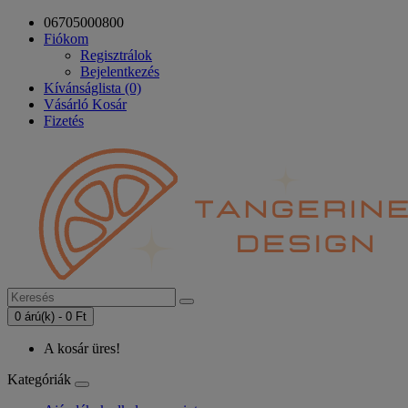
06705000800
Fiókom
Regisztrálok
Bejelentkezés
Kívánságlista (0)
Vásárló Kosár
Fizetés
0 árú(k) - 0 Ft
A kosár üres!
Kategóriák