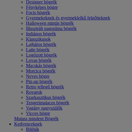
Designer bögrék
Fényképes bögre
Focis bögrék
Gyermekeknek és gyermeklelkű felnőtteknek
Halloween mintás bögrék
Illusztrált panoráma bögrék
Indiános bögrék
Klasszikusok
Lajháros bögrék
Latte bögrék
Logózott bögrék
Lovas bögrék
Macskás bögrék
Morcica bögrék
Neves bögre
Pin-up bögrék
Retro jellegű bögrék
Rovarok
Szarkasztikus bögrék
Tengerimalacos bögrék
Vagány nagyszülők
Vicces bögre
Mutass mindent Bögrék
Kedvenceknek
Biléták