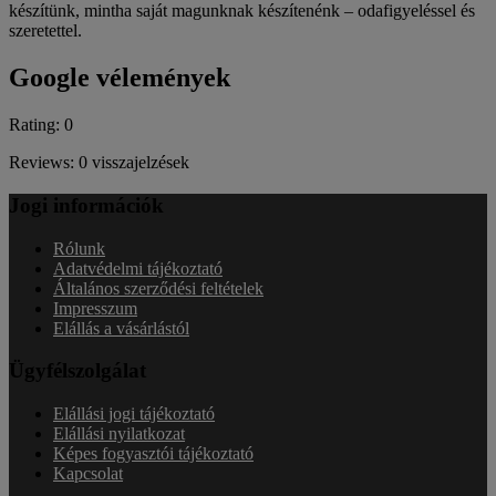
készítünk, mintha saját magunknak készítenénk – odafigyeléssel és
szeretettel.
Google vélemények
Rating: 0
Reviews: 0 visszajelzések
Jogi információk
Rólunk
Adatvédelmi tájékoztató
Általános szerződési feltételek
Impresszum
Elállás a vásárlástól
Ügyfélszolgálat
Elállási jogi tájékoztató
Elállási nyilatkozat
Képes fogyasztói tájékoztató
Kapcsolat