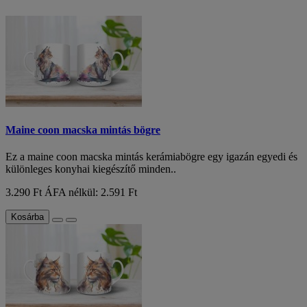
Maine coon macska mintás bögre
Ez a maine coon macska mintás kerámiabögre egy igazán egyedi és
különleges konyhai kiegészítő minden..
3.290 Ft
ÁFA nélkül: 2.591 Ft
Kosárba