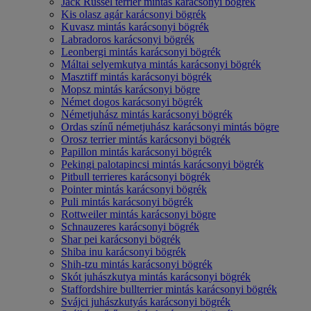
Jack Russel terrier mintás karácsonyi bögrék
Kis olasz agár karácsonyi bögrék
Kuvasz mintás karácsonyi bögrék
Labradoros karácsonyi bögrék
Leonbergi mintás karácsonyi bögrék
Máltai selyemkutya mintás karácsonyi bögrék
Masztiff mintás karácsonyi bögrék
Mopsz mintás karácsonyi bögre
Német dogos karácsonyi bögrék
Németjuhász mintás karácsonyi bögrék
Ordas színű németjuhász karácsonyi mintás bögre
Orosz terrier mintás karácsonyi bögrék
Papillon mintás karácsonyi bögrék
Pekingi palotapincsi mintás karácsonyi bögrék
Pitbull terrieres karácsonyi bögrék
Pointer mintás karácsonyi bögrék
Puli mintás karácsonyi bögrék
Rottweiler mintás karácsonyi bögre
Schnauzeres karácsonyi bögrék
Shar pei karácsonyi bögrék
Shiba inu karácsonyi bögrék
Shih-tzu mintás karácsonyi bögrék
Skót juhászkutya mintás karácsonyi bögrék
Staffordshire bullterrier mintás karácsonyi bögrék
Svájci juhászkutyás karácsonyi bögrék