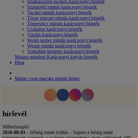
Szálkásszőrű tacskós karácsonyi bögrék
Szamojéd mintás karácsonyi bögrék
Tacskó mintás karácsonyi bögrék
Törpe pincser mintás karácsonyi bögrék
Törpespicc mintás karácsonyi bögrék
Uszkáros karácsonyi bögrék
Vizslás karácsonyi bögrék
Welsh terrier mintás karácsonyi bögrék
Westie mintás karácsonyi bögrék
Yorkshire terrieres karácsonyi bögrék
Mutass mindent Karácsonyi kutyás bögrék
Blog
Maine coon macska mintás bögre
hírlevél
Műhelynapló:
2026-08-03
– Hőség miatti leállás – Sajnos a hőség miatt
kénytelenek vagyunk a gyártást szüneteltetni, mert a hőprések 180