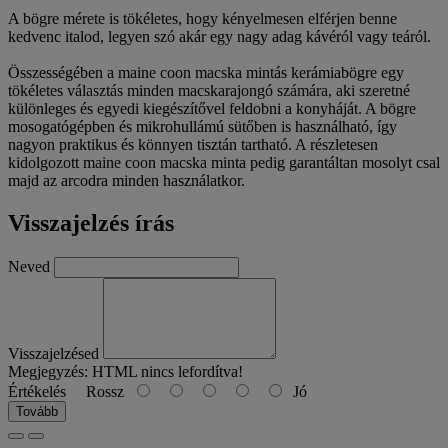
A bögre mérete is tökéletes, hogy kényelmesen elférjen benne
kedvenc italod, legyen szó akár egy nagy adag kávéról vagy teáról.
Összességében a maine coon macska mintás kerámiabögre egy
tökéletes választás minden macskarajongó számára, aki szeretné
különleges és egyedi kiegészítővel feldobni a konyháját. A bögre
mosogatógépben és mikrohullámú sütőben is használható, így
nagyon praktikus és könnyen tisztán tartható. A részletesen
kidolgozott maine coon macska minta pedig garantáltan mosolyt csal
majd az arcodra minden használatkor.
Visszajelzés írás
Neved
Visszajelzésed
Megjegyzés:
HTML nincs lefordítva!
Értékelés
Rossz
Jó
Tovább