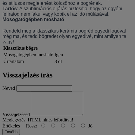
és stílusos megjelenést kölcsönöz a bögrének.
Tartós:
A szublimációs eljárás biztosítja, hogy az egyéni
feliratod nem fakul vagy kopik el az idő múlásával.
Mosogatógépben mosható
Rendeld meg a klasszikus kerámia bögréd egyedi logóval
még ma, és tedd bögrédet olyan egyedivé, mint amilyen te
vagy!
Klasszikus bögre
Mosogatógépben mosható
Igen
Űrtartalom
3 dl
Visszajelzés írás
Neved
Visszajelzésed
Megjegyzés:
HTML nincs lefordítva!
Értékelés
Rossz
Jó
Tovább