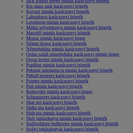
Jack Russel terrier mintás karácsonyi bögrék
Kis olasz agár karácsonyi bögrék
Kuvasz mintás karácsonyi bögrék
Labradoros karácsonyi bögrék
Leonbergi mintás karácsonyi bögrék
Máltai selyemkutya mintás karácsonyi bögrék
Masztiff mintás karácsonyi bögrék
Mopsz mintás karácsonyi bögre
Német dogos karácsonyi bögrék
Németjuhász mintás karácsonyi bögrék
Ordas színű németjuhász karácsonyi mintás bögre
Orosz terrier mintás karácsonyi bögrék
Papillon mintás karácsonyi bögrék
Pekingi palotapincsi mintás karácsonyi bögrék
Pitbull terrieres karácsonyi bögrék
Pointer mintás karácsonyi bögrék
Puli mintás karácsonyi bögrék
Rottweiler mintás karácsonyi bögre
Schnauzeres karácsonyi bögrék
Shar pei karácsonyi bögrék
Shiba inu karácsonyi bögrék
Shih-tzu mintás karácsonyi bögrék
Skót juhászkutya mintás karácsonyi bögrék
Staffordshire bullterrier mintás karácsonyi bögrék
Svájci juhászkutyás karácsonyi bögrék