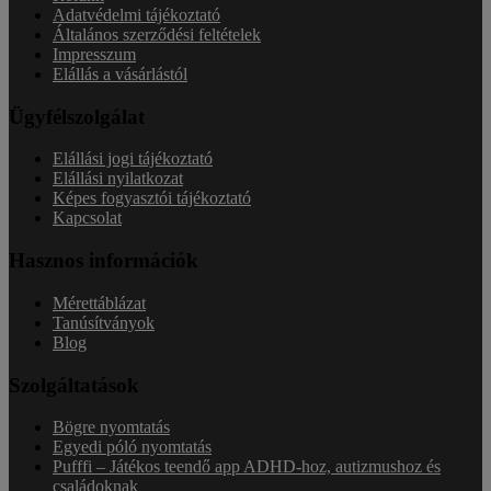
Adatvédelmi tájékoztató
Általános szerződési feltételek
Impresszum
Elállás a vásárlástól
Ügyfélszolgálat
Elállási jogi tájékoztató
Elállási nyilatkozat
Képes fogyasztói tájékoztató
Kapcsolat
Hasznos információk
Mérettáblázat
Tanúsítványok
Blog
Szolgáltatások
Bögre nyomtatás
Egyedi póló nyomtatás
Pufffi – Játékos teendő app ADHD-hoz, autizmushoz és
családoknak