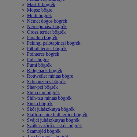
Mastiff bögrék
Mopsz bögre
Mudi bögrék
Német dogos bögrék
Németjuhász bögrék
Orosz terrier bögrék
Papillon bögrék
Pekingi palotapincsi bögrék
Pitbull terrier bögrék
Pointeres bögrék
Pulis bögre
Pumi bögrék
Ridgeback bögrék
Rottweiler mintás bögre
Schnauzeres bögrék
Shar-pei bögrék
Shiba inu bögrék
Shih-tzu mintás bögrék
Sinka bögrék
Skót juhászkutya bögrék
Staffordshire bull terrier bögrék
Svájci juhászkutyás bögrék
Szálkásszőrű tacskós bögrék
Szamojéd bögrék
Tacskó mintás bögrék