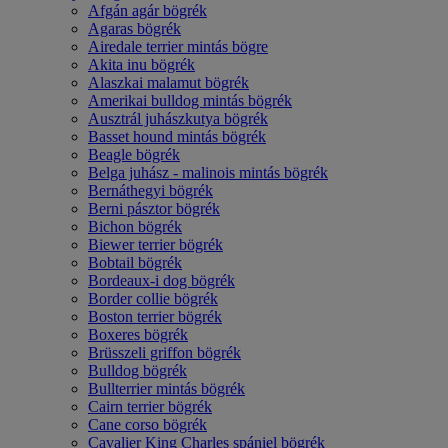
Afgán agár bögrék
Agaras bögrék
Airedale terrier mintás bögre
Akita inu bögrék
Alaszkai malamut bögrék
Amerikai bulldog mintás bögrék
Ausztrál juhászkutya bögrék
Basset hound mintás bögrék
Beagle bögrék
Belga juhász - malinois mintás bögrék
Bernáthegyi bögrék
Berni pásztor bögrék
Bichon bögrék
Biewer terrier bögrék
Bobtail bögrék
Bordeaux-i dog bögrék
Border collie bögrék
Boston terrier bögrék
Boxeres bögrék
Brüsszeli griffon bögrék
Bulldog bögrék
Bullterrier mintás bögrék
Cairn terrier bögrék
Cane corso bögrék
Cavalier King Charles spániel bögrék