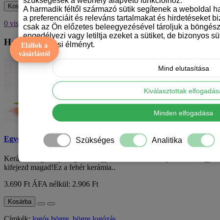
szükségesek a webhely alapvető funkcióihoz.
Kosárba
A harmadik féltől származó sütik segítenek a weboldal 
a preferenciáit és releváns tartalmakat és hirdetéseket b
0 visszajelzések
/
Visszajelzés írás
csak az Ön előzetes beleegyezésével tároljuk a böngész
engedélyezi vagy letiltja ezeket a sütiket, de bizonyos süt
Hasonló Termékek
böngészési élményt.
Elállok a
vásárlástól
Mind elutasítása
Kiválasztottak elfogadá
Minden elfogadása
Egyedi logós latte bögre
Szükséges
Analitika
Kerámia bögre saját logóval - egyedi és stílusos módja annak, hogy
kifejezd magad!Ez a fehér kerámia..
3.690 Ft
ÁFA nélkül: 2.906 Ft
Kosárba
Címkék:
logós bögre
,
bögre logózás