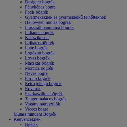
Designer bögrék
Fényképes bögre
Focis bögrék
Gyermekeknek és gyermeklelkű felnőtteknek
Halloween mintás bögrék
Illusztrált panoráma bögrék
Indiános bögrék
Klasszikusok
Lajháros bögrék
Latte bögrék
Logózott bögrék
Lovas bögrék
Macskás bögrék
Morcica bögrék
Neves bögre
Pin-up bögrék
Retro jellegű bögrék
Rovarok
Szarkasztikus bögrék
Tengerimalacos bögrék
Vagány nagyszülők
Vicces bögre
Mutass mindent Bögrék
Kedvenceknek
Biléták