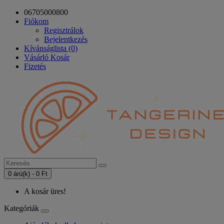
06705000800
Fiókom
Regisztrálok
Bejelentkezés
Kívánságlista (0)
Vásárló Kosár
Fizetés
0 árú(k) - 0 Ft
A kosár üres!
Kategóriák