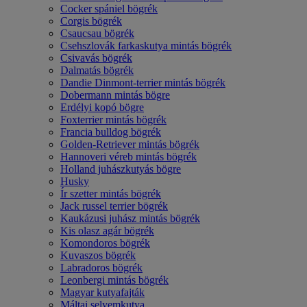
Cocker spániel bögrék
Corgis bögrék
Csaucsau bögrék
Csehszlovák farkaskutya mintás bögrék
Csivavás bögrék
Dalmatás bögrék
Dandie Dinmont-terrier mintás bögrék
Dobermann mintás bögre
Erdélyi kopó bögre
Foxterrier mintás bögrék
Francia bulldog bögrék
Golden-Retriever mintás bögrék
Hannoveri véreb mintás bögrék
Holland juhászkutyás bögre
Husky
Ír szetter mintás bögrék
Jack russel terrier bögrék
Kaukázusi juhász mintás bögrék
Kis olasz agár bögrék
Komondoros bögrék
Kuvaszos bögrék
Labradoros bögrék
Leonbergi mintás bögrék
Magyar kutyafajták
Máltai selyemkutya