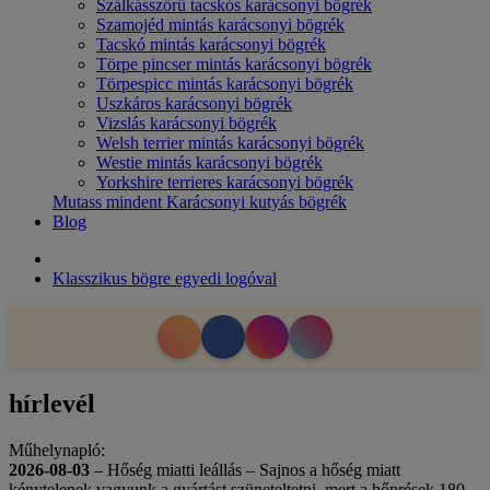
Szálkásszőrű tacskós karácsonyi bögrék
Szamojéd mintás karácsonyi bögrék
Tacskó mintás karácsonyi bögrék
Törpe pincser mintás karácsonyi bögrék
Törpespicc mintás karácsonyi bögrék
Uszkáros karácsonyi bögrék
Vizslás karácsonyi bögrék
Welsh terrier mintás karácsonyi bögrék
Westie mintás karácsonyi bögrék
Yorkshire terrieres karácsonyi bögrék
Mutass mindent Karácsonyi kutyás bögrék
Blog
Klasszikus bögre egyedi logóval
hírlevél
Műhelynapló:
2026-08-03
– Hőség miatti leállás – Sajnos a hőség miatt
kénytelenek vagyunk a gyártást szüneteltetni, mert a hőprések 180