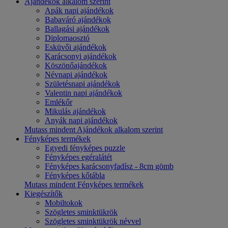
Ajándékok alkalom szerint
Apák napi ajándékok
Babaváró ajándékok
Ballagási ajándékok
Diplomaosztó
Esküvői ajándékok
Karácsonyi ajándékok
Köszönőajándékok
Névnapi ajándékok
Születésnapi ajándékok
Valentin napi ajándékok
Emlékőr
Mikulás ajándékok
Anyák napi ajándékok
Mutass mindent Ajándékok alkalom szerint
Fényképes termékek
Egyedi fényképes puzzle
Fényképes egéralátét
Fényképes karácsonyfadísz - 8cm gömb
Fényképes kőtábla
Mutass mindent Fényképes termékek
Kiegészítők
Mobiltokok
Szögletes sminktükrök
Szögletes sminktükrök névvel