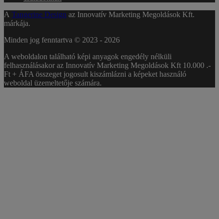
A
Tangerine Design
az Innovatív Marketing Megoldások Kft.
márkája.
Minden jog fenntartva © 2023 -
2026
A weboldalon található képi anyagok engedély nélküli
felhasználásakor az Innovatív Marketing Megoldások Kft 10.000 .-
Ft + ÁFA összeget jogosult kiszámlázni a képeket használó
weboldal üzemeltetője számára.