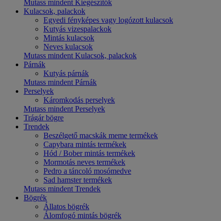
Mutass mindent Kiegészítők
Kulacsok, palackok
Egyedi fényképes vagy logózott kulacsok
Kutyás vizespalackok
Mintás kulacsok
Neves kulacsok
Mutass mindent Kulacsok, palackok
Párnák
Kutyás párnák
Mutass mindent Párnák
Perselyek
Káromkodás perselyek
Mutass mindent Perselyek
Trágár bögre
Trendek
Beszélgető macskák meme termékek
Capybara mintás termékek
Hód / Bober mintás termékek
Mormotás neves termékek
Pedro a táncoló mosómedve
Sad hamster termékek
Mutass mindent Trendek
Bögrék
Állatos bögrék
Álomfogó mintás bögrék