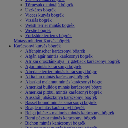
Törpespicc mintájú bögrék
Uszkáros bögrék
Vicces kutyás bögrék
Vizslás bögrék
Welsh terrier mintás bögrék
Westie bögrék
Yorkshire terrieres bögrék
Mutass mindent Kutyás bögrék
Karácsonyi kutyás bögrék
Affenpinscher karácsonyi bögrék
Afgán agár mintás karácsonyi bögrék
Afrikai oroszlánkutya - rigdeback karácsonyi bögrék
Agár mintás karácsonyi bögrék
Airedale terrier mintás karácsonyi bögre
Akita inu mintás karácsonyi bögrék
Alaszkai malamut mintás karácsonyi bögre
Amerikai bulldog mintás karácsonyi bögre
Amerikai pittbul mintás karácsonyi bögrék
Ausztrál juhászkutya karácsonyi bögrék
Basset hound mintás karácsonyi bögrék
Beagle mintás karácsonyi bögrék
Belga juhász - malinois mintás karácsonyi bögrék
Berni pásztor mintás karácsonyi bögrék
Bichon mintás karácsonyi bögrék