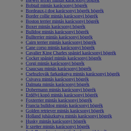
Biewer terrier mintás karácsonyi bögrék
Bobtail mintás karácsonyi bögrék
Bordeaux-i dog karácsonyi bögrék bögrék
Border collie mintás karácsonyi bögrék
Boston terrier mintás karácsonyi bögrék
Boxer mintás karácsonyi bögrék
Bulldog mintás karácsonyi bögrék
Bullterrier mintás karácsonyi bögrék
Cairn terrier mintás karácsonyi bögrék
Cane corso mintás karácsonyi bögrék
Cavalier King Charles spániel karácsonyi bögrék
Cocker spániel mintás karácsonyi bögrék
Corgi mintás karácsonyi bögrék
Csaucsau mintás karácsonyi bögrék
Csehszlovák farkaskutya mintás karácsonyi bögrék
Csivava mintás karácsonyi bögrék
Dalmata mintás karácsonyi bögrék
Dobermann mintás karácsonyi bögrék
Erdélyi kopó mintás karácsonyi bögrék
Foxterrier mintás karácsonyi bögrék
Francia bulldog mintás karácsonyi bögrék
Golden retriever mintás karácsonyi bögrék
Holland juhászkutya mintás karácsonyi bögrék
Husky mintás karácsonyi bögrék
Ír szetter mintás karácsonyi bögrék