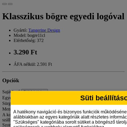
Klasszikus bögre egyedi logóval
Gyártó:
Tangerine Design
Model: bogre11cl
Elérhetőség: 372
3.290 Ft
ÁFA nélkül: 2.591 Ft
Opciók
Saját logó
Fájl feltöltése
Süti beállítás
Egyedi szöveg
Sürgősségi gyártás
Mennyiség
A hatékony navigáció és bizonyos funkciók működéséne
A kosár jelenlegi értékével még 15 000 Ft hiányzik az ingyenes
alábbiakban az egyes kategóriák alatt részletes informáci
szállításhoz MPL csomagpontra vagy automatába.
"Szükséges" kategóriába sorolt sütiket a böngésző tárol
Szombat van – hétfőn adjuk fel.