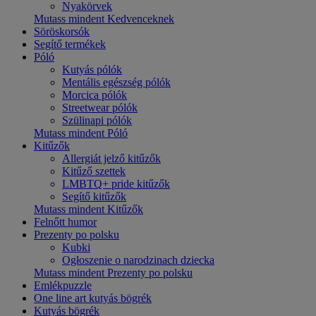
Nyakörvek
Mutass mindent Kedvenceknek
Söröskorsók
Segítő termékek
Póló
Kutyás pólók
Mentális egészség pólók
Morcica pólók
Streetwear pólók
Szülinapi pólók
Mutass mindent Póló
Kitűzők
Allergiát jelző kitűzők
Kitűző szettek
LMBTQ+ pride kitűzők
Segítő kitűzők
Mutass mindent Kitűzők
Felnőtt humor
Prezenty po polsku
Kubki
Ogłoszenie o narodzinach dziecka
Mutass mindent Prezenty po polsku
Emlékpuzzle
One line art kutyás bögrék
Kutyás bögrék