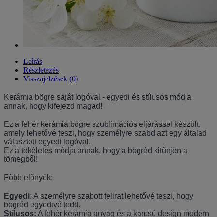
Leírás
Részletezés
Visszajelzések (0)
Kerámia bögre saját logóval - egyedi és stílusos módja
annak, hogy kifejezd magad!
Ez a fehér kerámia bögre szublimációs eljárással készült,
amely lehetővé teszi, hogy személyre szabd azt egy általad
választott egyedi logóval.
Ez a tökéletes módja annak, hogy a bögréd kitűnjön a
tömegből!
Főbb előnyök:
Egyedi:
A személyre szabott felirat lehetővé teszi, hogy
bögréd egyedivé tedd.
Stílusos:
A fehér kerámia anyag és a karcsú design modern