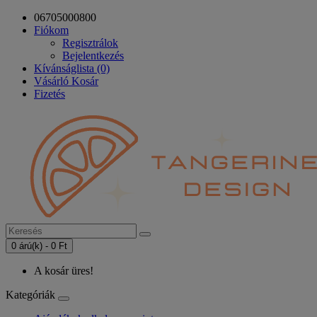
06705000800
Fiókom
Regisztrálok
Bejelentkezés
Kívánságlista (0)
Vásárló Kosár
Fizetés
0 árú(k) - 0 Ft
A kosár üres!
Kategóriák