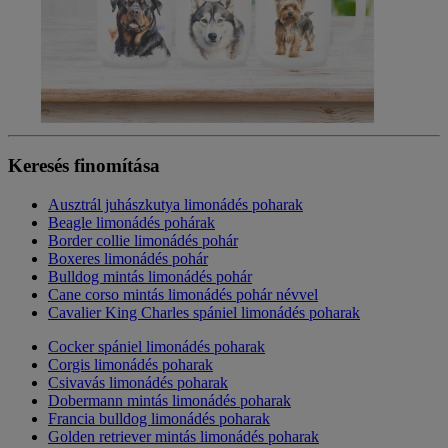
Keresés finomítása
Ausztrál juhászkutya limonádés poharak
Beagle limonádés pohárak
Border collie limonádés pohár
Boxeres limonádés pohár
Bulldog mintás limonádés pohár
Cane corso mintás limonádés pohár névvel
Cavalier King Charles spániel limonádés poharak
Cocker spániel limonádés poharak
Corgis limonádés poharak
Csivavás limonádés poharak
Dobermann mintás limonádés poharak
Francia bulldog limonádés poharak
Golden retriever mintás limonádés poharak