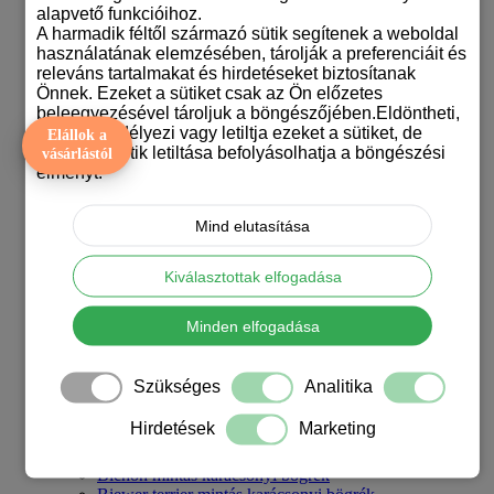
alapvető funkcióihoz.
Törpespicc mintájú bögrék
A harmadik féltől származó sütik segítenek a weboldal
Uszkáros bögrék
használatának elemzésében, tárolják a preferenciáit és
Vicces kutyás bögrék
releváns tartalmakat és hirdetéseket biztosítanak
Vizslás bögrék
Önnek. Ezeket a sütiket csak az Ön előzetes
Welsh terrier mintás bögrék
beleegyezésével tároljuk a böngészőjében.Eldöntheti,
Westie bögrék
hogy engedélyezi vagy letiltja ezeket a sütiket, de
Elállok a
Yorkshire terrieres bögrék
bizonyos sütik letiltása befolyásolhatja a böngészési
vásárlástól
Mutass mindent Kutyás bögrék
élményt.
Karácsonyi kutyás bögrék
Affenpinscher karácsonyi bögrék
Afgán agár mintás karácsonyi bögrék
Mind elutasítása
Afrikai oroszlánkutya - rigdeback karácsonyi bögrék
Agár mintás karácsonyi bögrék
Airedale terrier mintás karácsonyi bögre
Kiválasztottak elfogadása
Akita inu mintás karácsonyi bögrék
Alaszkai malamut mintás karácsonyi bögre
Minden elfogadása
Amerikai bulldog mintás karácsonyi bögre
Amerikai pittbul mintás karácsonyi bögrék
Ausztrál juhászkutya karácsonyi bögrék
Szükséges
Analitika
Basset hound mintás karácsonyi bögrék
Beagle mintás karácsonyi bögrék
Hirdetések
Marketing
Belga juhász - malinois mintás karácsonyi bögrék
Berni pásztor mintás karácsonyi bögrék
Bichon mintás karácsonyi bögrék