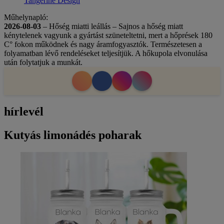
Tangerine Design
Műhelynapló:
2026-08-03
– Hőség miatti leállás – Sajnos a hőség miatt
kénytelenek vagyunk a gyártást szüneteltetni, mert a hőprések 180
C° fokon működnek és nagy áramfogyasztók. Természetesen a
folyamatban lévő rendeléseket teljesítjük. A hőkupola elvonulása
után folytatjuk a munkát.
hírlevél
Kutyás limonádés poharak