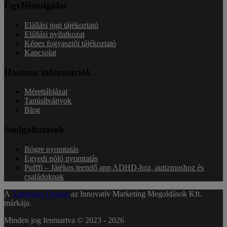
Ügyfélszolgálat
Elállási jogi tájékoztató
Elállási nyilatkozat
Képes fogyasztói tájékoztató
Kapcsolat
Hasznos információk
Mérettáblázat
Tanúsítványok
Blog
Szolgáltatások
Bögre nyomtatás
Egyedi póló nyomtatás
Pufffi – Játékos teendő app ADHD-hoz, autizmushoz és
családoknak
A
Tangerine Design
az Innovatív Marketing Megoldások Kft.
márkája.
Minden jog fenntartva © 2023 -
2026