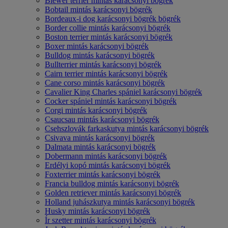
Biewer terrier mintás karácsonyi bögrék
Bobtail mintás karácsonyi bögrék
Bordeaux-i dog karácsonyi bögrék bögrék
Border collie mintás karácsonyi bögrék
Boston terrier mintás karácsonyi bögrék
Boxer mintás karácsonyi bögrék
Bulldog mintás karácsonyi bögrék
Bullterrier mintás karácsonyi bögrék
Cairn terrier mintás karácsonyi bögrék
Cane corso mintás karácsonyi bögrék
Cavalier King Charles spániel karácsonyi bögrék
Cocker spániel mintás karácsonyi bögrék
Corgi mintás karácsonyi bögrék
Csaucsau mintás karácsonyi bögrék
Csehszlovák farkaskutya mintás karácsonyi bögrék
Csivava mintás karácsonyi bögrék
Dalmata mintás karácsonyi bögrék
Dobermann mintás karácsonyi bögrék
Erdélyi kopó mintás karácsonyi bögrék
Foxterrier mintás karácsonyi bögrék
Francia bulldog mintás karácsonyi bögrék
Golden retriever mintás karácsonyi bögrék
Holland juhászkutya mintás karácsonyi bögrék
Husky mintás karácsonyi bögrék
Ír szetter mintás karácsonyi bögrék