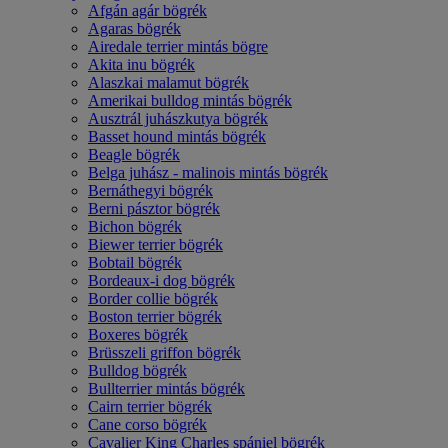
Afgán agár bögrék
Agaras bögrék
Airedale terrier mintás bögre
Akita inu bögrék
Alaszkai malamut bögrék
Amerikai bulldog mintás bögrék
Ausztrál juhászkutya bögrék
Basset hound mintás bögrék
Beagle bögrék
Belga juhász - malinois mintás bögrék
Bernáthegyi bögrék
Berni pásztor bögrék
Bichon bögrék
Biewer terrier bögrék
Bobtail bögrék
Bordeaux-i dog bögrék
Border collie bögrék
Boston terrier bögrék
Boxeres bögrék
Brüsszeli griffon bögrék
Bulldog bögrék
Bullterrier mintás bögrék
Cairn terrier bögrék
Cane corso bögrék
Cavalier King Charles spániel bögrék