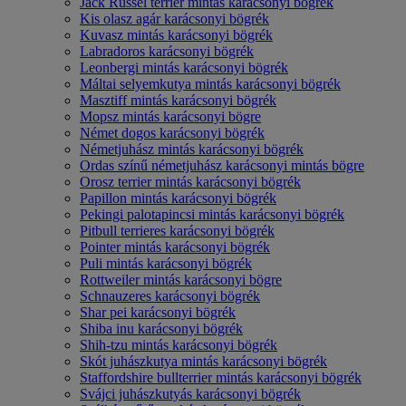
Jack Russel terrier mintás karácsonyi bögrék
Kis olasz agár karácsonyi bögrék
Kuvasz mintás karácsonyi bögrék
Labradoros karácsonyi bögrék
Leonbergi mintás karácsonyi bögrék
Máltai selyemkutya mintás karácsonyi bögrék
Masztiff mintás karácsonyi bögrék
Mopsz mintás karácsonyi bögre
Német dogos karácsonyi bögrék
Németjuhász mintás karácsonyi bögrék
Ordas színű németjuhász karácsonyi mintás bögre
Orosz terrier mintás karácsonyi bögrék
Papillon mintás karácsonyi bögrék
Pekingi palotapincsi mintás karácsonyi bögrék
Pitbull terrieres karácsonyi bögrék
Pointer mintás karácsonyi bögrék
Puli mintás karácsonyi bögrék
Rottweiler mintás karácsonyi bögre
Schnauzeres karácsonyi bögrék
Shar pei karácsonyi bögrék
Shiba inu karácsonyi bögrék
Shih-tzu mintás karácsonyi bögrék
Skót juhászkutya mintás karácsonyi bögrék
Staffordshire bullterrier mintás karácsonyi bögrék
Svájci juhászkutyás karácsonyi bögrék