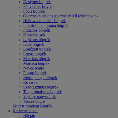
Designer bögrék
Fényképes bögre
Focis bögrék
Gyermekeknek és gyermeklelkű felnőtteknek
Halloween mintás bögrék
Illusztrált panoráma bögrék
Indiános bögrék
Klasszikusok
Lajháros bögrék
Latte bögrék
Logózott bögrék
Lovas bögrék
Macskás bögrék
Morcica bögrék
Neves bögre
Pin-up bögrék
Retro jellegű bögrék
Rovarok
Szarkasztikus bögrék
Tengerimalacos bögrék
Vagány nagyszülők
Vicces bögre
Mutass mindent Bögrék
Kedvenceknek
Biléták