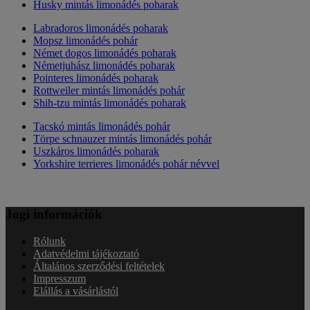
Husky mintás limonádés poharak
Labradoros limonádés poharak
Mopsz limonádés pohár
Német dogos limonádés poharak
Németjuhász limonádés poharak
Pointeres limonádés poharak
Rottweiler mintás limonádés pohár
Shih-tzu mintás limonádés poharak
Tacskó mintás limonádés pohár
Törpe schnauzer mintás limonádés pohár
Uszkáros limonádés poharak
Yorkshire terrieres limonádés pohár névvel
Jogi információk
Rólunk
Adatvédelmi tájékoztató
Általános szerződési feltételek
Impresszum
Elállás a vásárlástól