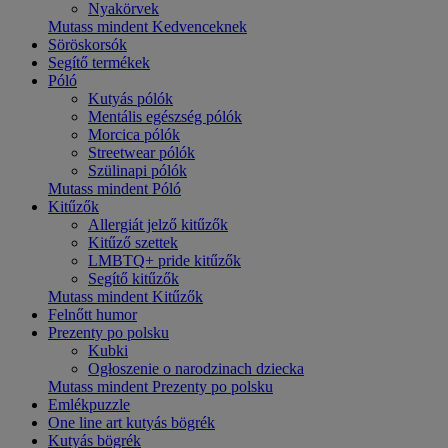
Nyakörvek
Mutass mindent Kedvenceknek
Söröskorsók
Segítő termékek
Póló
Kutyás pólók
Mentális egészség pólók
Morcica pólók
Streetwear pólók
Szülinapi pólók
Mutass mindent Póló
Kitűzők
Allergiát jelző kitűzők
Kitűző szettek
LMBTQ+ pride kitűzők
Segítő kitűzők
Mutass mindent Kitűzők
Felnőtt humor
Prezenty po polsku
Kubki
Ogłoszenie o narodzinach dziecka
Mutass mindent Prezenty po polsku
Emlékpuzzle
One line art kutyás bögrék
Kutyás bögrék