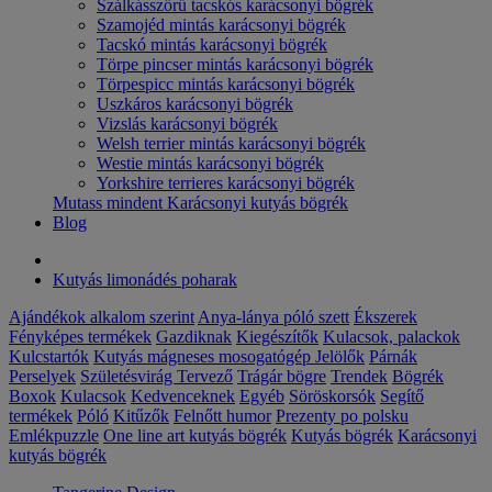
Szálkásszőrű tacskós karácsonyi bögrék
Szamojéd mintás karácsonyi bögrék
Tacskó mintás karácsonyi bögrék
Törpe pincser mintás karácsonyi bögrék
Törpespicc mintás karácsonyi bögrék
Uszkáros karácsonyi bögrék
Vizslás karácsonyi bögrék
Welsh terrier mintás karácsonyi bögrék
Westie mintás karácsonyi bögrék
Yorkshire terrieres karácsonyi bögrék
Mutass mindent Karácsonyi kutyás bögrék
Blog
Kutyás limonádés poharak
Ajándékok alkalom szerint
Anya-lánya póló szett
Ékszerek
Fényképes termékek
Gazdiknak
Kiegészítők
Kulacsok, palackok
Kulcstartók
Kutyás mágneses mosogatógép Jelölők
Párnák
Perselyek
Születésvirág
Tervező
Trágár bögre
Trendek
Bögrék
Boxok
Kulacsok
Kedvenceknek
Egyéb
Söröskorsók
Segítő
termékek
Póló
Kitűzők
Felnőtt humor
Prezenty po polsku
Emlékpuzzle
One line art kutyás bögrék
Kutyás bögrék
Karácsonyi
kutyás bögrék