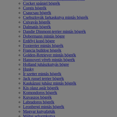
Cocker spániel bögrék
Corgis bögrék
Csaucsau bögrék
Csehszlovák farkaskutya mintás bögrék
Csivavás bögrék
Dalmatás bögrék
Dandie Dinmont-terrier mintás bögrék
Dobermann mintás bögre
Erdélyi kopó bögre
Foxterrier mintás bögrék
Francia bulldog bögrék
Golden-Retriever mintás bögrék
Hannoveri véreb mintás bögrék
Holland juhászkutyás bögre
Husky
Ír szetter mintás bögrék
Jack russel terrier bögrék
Kaukázusi juhász mintás bögrék
Kis olasz agár bögrék
Komondoros bögrék
Kuvaszos bögrék
Labradoros bögrék
Leonbergi mintás bögrék
Magyar kutyafajták
Máltai selyemkutya