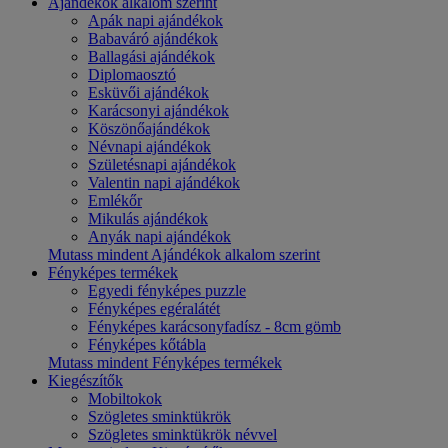
Ajándékok alkalom szerint
Apák napi ajándékok
Babaváró ajándékok
Ballagási ajándékok
Diplomaosztó
Esküvői ajándékok
Karácsonyi ajándékok
Köszönőajándékok
Névnapi ajándékok
Születésnapi ajándékok
Valentin napi ajándékok
Emlékőr
Mikulás ajándékok
Anyák napi ajándékok
Mutass mindent Ajándékok alkalom szerint
Fényképes termékek
Egyedi fényképes puzzle
Fényképes egéralátét
Fényképes karácsonyfadísz - 8cm gömb
Fényképes kőtábla
Mutass mindent Fényképes termékek
Kiegészítők
Mobiltokok
Szögletes sminktükrök
Szögletes sminktükrök névvel