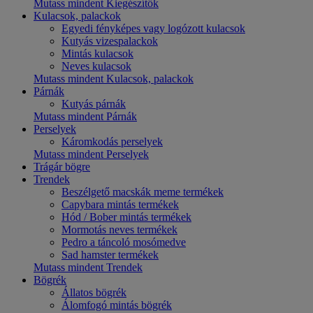
Mutass mindent Kiegészítők
Kulacsok, palackok
Egyedi fényképes vagy logózott kulacsok
Kutyás vizespalackok
Mintás kulacsok
Neves kulacsok
Mutass mindent Kulacsok, palackok
Párnák
Kutyás párnák
Mutass mindent Párnák
Perselyek
Káromkodás perselyek
Mutass mindent Perselyek
Trágár bögre
Trendek
Beszélgető macskák meme termékek
Capybara mintás termékek
Hód / Bober mintás termékek
Mormotás neves termékek
Pedro a táncoló mosómedve
Sad hamster termékek
Mutass mindent Trendek
Bögrék
Állatos bögrék
Álomfogó mintás bögrék