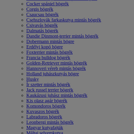
Cocker spániel bögrék
Corgis bögrék
Csaucsau bögrék
Csehszlovák farkaskutya mintás bögrék
Csivavás bögrék
Dalmatás bögrék
Dandie Dinmont-terrier mintás bögrék
Dobermann mintás bögre
Erdélyi kopó bögre
Foxterrier mintás bögrék
Francia bulldog bögrék
Golden-Retriever mintás bögrék
Hannoveri véreb mintás bögrék
Holland juhászkutyás bögre
Husky
Ír szetter mintás bögrék
Jack russel terrier bögrék
Kaukázusi juhász mintás bögrék
Kis olasz agár bögrék
Komondoros bögrék
Kuvaszos bögrék
Labradoros bögrék
Leonbergi mintás bögrék
Magyar kutyafajták
Máltai selyemkutya