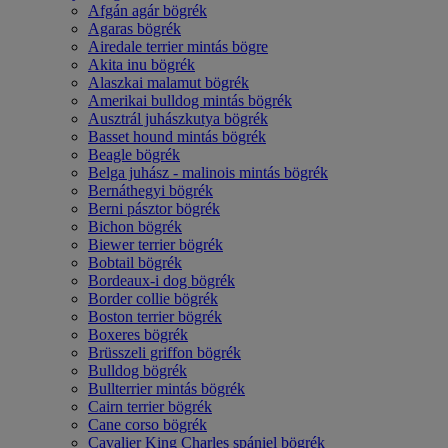
Afgán agár bögrék
Agaras bögrék
Airedale terrier mintás bögre
Akita inu bögrék
Alaszkai malamut bögrék
Amerikai bulldog mintás bögrék
Ausztrál juhászkutya bögrék
Basset hound mintás bögrék
Beagle bögrék
Belga juhász - malinois mintás bögrék
Bernáthegyi bögrék
Berni pásztor bögrék
Bichon bögrék
Biewer terrier bögrék
Bobtail bögrék
Bordeaux-i dog bögrék
Border collie bögrék
Boston terrier bögrék
Boxeres bögrék
Brüsszeli griffon bögrék
Bulldog bögrék
Bullterrier mintás bögrék
Cairn terrier bögrék
Cane corso bögrék
Cavalier King Charles spániel bögrék