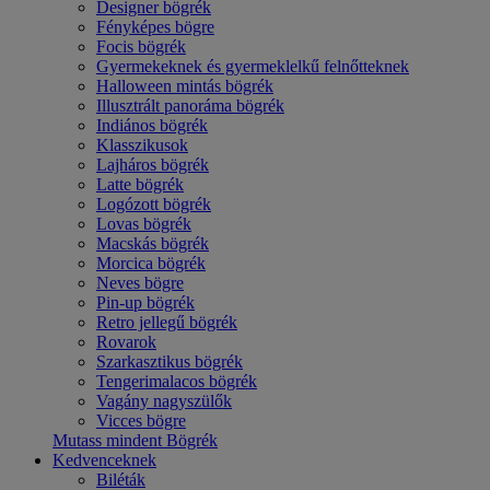
Designer bögrék
Fényképes bögre
Focis bögrék
Gyermekeknek és gyermeklelkű felnőtteknek
Halloween mintás bögrék
Illusztrált panoráma bögrék
Indiános bögrék
Klasszikusok
Lajháros bögrék
Latte bögrék
Logózott bögrék
Lovas bögrék
Macskás bögrék
Morcica bögrék
Neves bögre
Pin-up bögrék
Retro jellegű bögrék
Rovarok
Szarkasztikus bögrék
Tengerimalacos bögrék
Vagány nagyszülők
Vicces bögre
Mutass mindent Bögrék
Kedvenceknek
Biléták