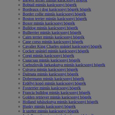
Biewer terrier mintás karácsonyi bögrék
Bobtail mintás karácsonyi bögrék
Bordeaux-i dog karácsonyi bögrék bögrék
Border collie mintás karácsonyi bögrék
Boston terrier mintás karácsonyi bögrék
Boxer mintás karácsonyi bögrék
Bulldog mintás karácsonyi bögrék
Bullterrier mintás karácsonyi bögrék
Cairn terrier mintás karácsonyi bögrék
Cane corso mintás karácsonyi bögrék
Cavalier King Charles spániel karácsonyi bögrék
Cocker spániel mintás karácsonyi bögrék
Corgi mintás karácsonyi bögrék
Csaucsau mintás karácsonyi bögrék
Csehszlovák farkaskutya mintás karácsonyi bögrék
Csivava mintás karácsonyi bögrék
Dalmata mintás karácsonyi bögrék
Dobermann mintás karácsonyi bögrék
Erdélyi kopó mintás karácsonyi bögrék
Foxterrier mintás karácsonyi bögrék
Francia bulldog mintás karácsonyi bögrék
Golden retriever mintás karácsonyi bögrék
Holland juhászkutya mintás karácsonyi bögrék
Husky mintás karácsonyi bögrék
Ír szetter mintás karácsonyi bögrék