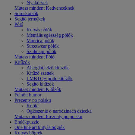
Nyakörvek
Mutass mindent Kedvenceknek
Söröskorsók
Segítő termékek
Póló
Kutyás pólók
Mentális egészség pólók
Morcica pólók
Streetwear pólók
Szülinapi pólók
Mutass mindent Póló
Kitűzők
Allergiát jelző kitűzők
Kitűző szettek
LMBTQ+ pride kitűzők
Segítő kitűzők
Mutass mindent Kitűzők
Felnőtt humor
Prezenty po polsku
Kubki
Ogłoszenie o narodzinach dziecka
Mutass mindent Prezenty po polsku
Emlékpuzzle
One line art kutyás bögrék
Kutyás bögrék