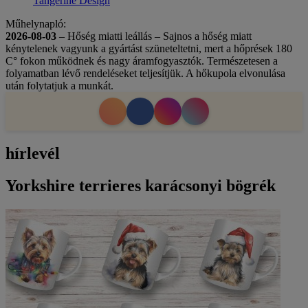
Tangerine Design
Műhelynapló:
2026-08-03
– Hőség miatti leállás – Sajnos a hőség miatt
kénytelenek vagyunk a gyártást szüneteltetni, mert a hőprések 180
C° fokon működnek és nagy áramfogyasztók. Természetesen a
folyamatban lévő rendeléseket teljesítjük. A hőkupola elvonulása
után folytatjuk a munkát.
hírlevél
Yorkshire terrieres karácsonyi bögrék