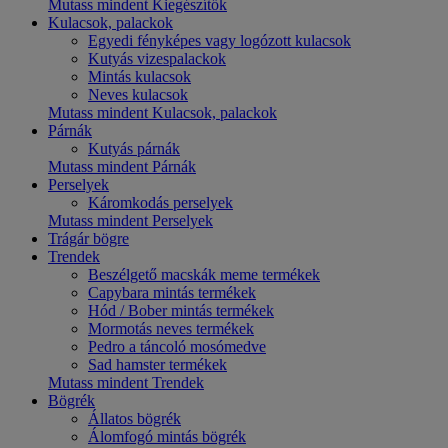
Mutass mindent Kiegészítők
Kulacsok, palackok
Egyedi fényképes vagy logózott kulacsok
Kutyás vizespalackok
Mintás kulacsok
Neves kulacsok
Mutass mindent Kulacsok, palackok
Párnák
Kutyás párnák
Mutass mindent Párnák
Perselyek
Káromkodás perselyek
Mutass mindent Perselyek
Trágár bögre
Trendek
Beszélgető macskák meme termékek
Capybara mintás termékek
Hód / Bober mintás termékek
Mormotás neves termékek
Pedro a táncoló mosómedve
Sad hamster termékek
Mutass mindent Trendek
Bögrék
Állatos bögrék
Álomfogó mintás bögrék