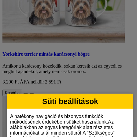
Yorkshire terrier mintás karácsonyi bögre
Amikor a karácsony közeledik, sokan keresik azt az egyedi és
meghitt ajándékot, amely nem csak örömö..
3.290 Ft
ÁFA nélkül: 2.591 Ft
Kosárba
Süti beállítások
A hatékony navigáció és bizonyos funkciók
működésének érdekében sütiket használunk.Az
alábbiakban az egyes kategóriák alatt részletes
információkat talál minden sütiről.A "Szükséges"