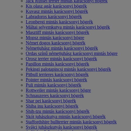
Jack Russel terrier mintás karácsonyi bögrék
Kis olasz agár karácsonyi bögrék
Kuvasz mintás karácsonyi bögrék
Labradoros karácsonyi bögrék
Leonbergi mintás karácsonyi bögrék
Máltai selyemkutya mintás karácsonyi bögrék
Masztiff mintás karácsonyi bögrék
Mopsz mintás karácsonyi bögre
Német dogos karácsonyi bögrék
Németjuhász mintás karácsonyi bögrék
Ordas színű németjuhász karácsonyi mintás bögre
Orosz terrier mintás karácsonyi bögrék
Papillon mintás karácsonyi bögrék
Pekingi palotapincsi mintás karácsonyi bögrék
Pitbull terrieres karácsonyi bögrék
Pointer mintás karácsonyi bögrék
Puli mintás karácsonyi bögrék
Rottweiler mintás karácsonyi bögre
Schnauzeres karácsonyi bögrék
Shar pei karácsonyi bögrék
Shiba inu karácsonyi bögrék
Shih-tzu mintás karácsonyi bögrék
Skót juhászkutya mintás karácsonyi bögrék
Staffordshire bullterrier mintás karácsonyi bögrék
Svájci juhászkutyás karácsonyi bögrék