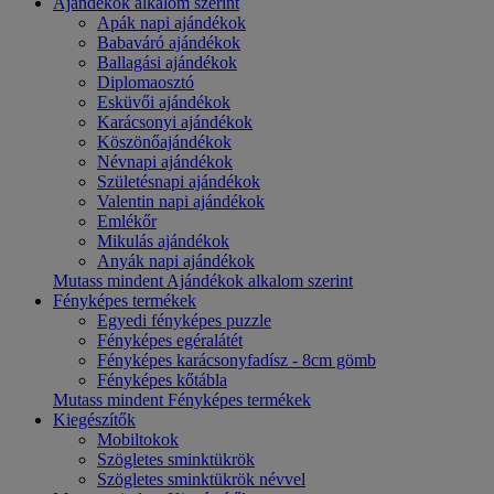
Ajándékok alkalom szerint
Apák napi ajándékok
Babaváró ajándékok
Ballagási ajándékok
Diplomaosztó
Esküvői ajándékok
Karácsonyi ajándékok
Köszönőajándékok
Névnapi ajándékok
Születésnapi ajándékok
Valentin napi ajándékok
Emlékőr
Mikulás ajándékok
Anyák napi ajándékok
Mutass mindent Ajándékok alkalom szerint
Fényképes termékek
Egyedi fényképes puzzle
Fényképes egéralátét
Fényképes karácsonyfadísz - 8cm gömb
Fényképes kőtábla
Mutass mindent Fényképes termékek
Kiegészítők
Mobiltokok
Szögletes sminktükrök
Szögletes sminktükrök névvel