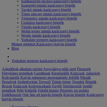
Szálkásszőrű tacskós karácsonyi bögrék
Szamojéd mintás karácsonyi bögrék
Tacskó mintás karácsonyi bögrék
Törpe pincser mintás karácsonyi bögrék
Törpespicc mintás karácsonyi bögrék
Uszkáros karácsonyi bögrék
Vizslás karácsonyi bögrék
Welsh terrier mintás karácsonyi bögrék
Westie mintás karácsonyi bögrék
Yorkshire terrieres karácsonyi bögrék
Mutass mindent Karácsonyi kutyás bögrék
Blog
Yorkshire terrieres karácsonyi bögrék
Ajándékok alkalom szerint
Anya-lánya póló szett
Ékszerek
Fényképes termékek
Gazdiknak
Kiegészítők
Kulacsok, palackok
Kulcstartók
Kutyás mágneses mosogatógép Jelölők
Párnák
Perselyek
Születésvirág
Tervező
Trágár bögre
Trendek
Bögrék
Boxok
Kulacsok
Kedvenceknek
Egyéb
Söröskorsók
Segítő
termékek
Póló
Kitűzők
Felnőtt humor
Prezenty po polsku
Emlékpuzzle
One line art kutyás bögrék
Kutyás bögrék
Karácsonyi
kutyás bögrék