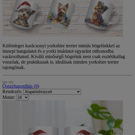
Különleges karácsonyi yorkshire terrier mintás bögréinkkel az
ünnepi hangulatot és a yorki imádatot egyaránt otthonodba
varázsolhatod. Kiváló minőségű bögréink nem csak esztétikailag
vonzóak, de praktikusak is, ideálisak minden yorkshire terrier
rajongónak.
Összehasonlítás (0)
Rendezés:
Mutat: