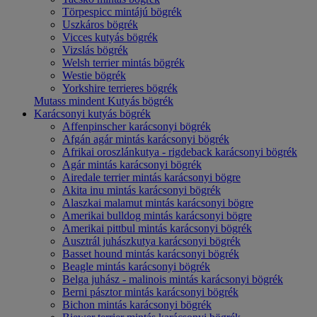
Törpespicc mintájú bögrék
Uszkáros bögrék
Vicces kutyás bögrék
Vizslás bögrék
Welsh terrier mintás bögrék
Westie bögrék
Yorkshire terrieres bögrék
Mutass mindent Kutyás bögrék
Karácsonyi kutyás bögrék
Affenpinscher karácsonyi bögrék
Afgán agár mintás karácsonyi bögrék
Afrikai oroszlánkutya - rigdeback karácsonyi bögrék
Agár mintás karácsonyi bögrék
Airedale terrier mintás karácsonyi bögre
Akita inu mintás karácsonyi bögrék
Alaszkai malamut mintás karácsonyi bögre
Amerikai bulldog mintás karácsonyi bögre
Amerikai pittbul mintás karácsonyi bögrék
Ausztrál juhászkutya karácsonyi bögrék
Basset hound mintás karácsonyi bögrék
Beagle mintás karácsonyi bögrék
Belga juhász - malinois mintás karácsonyi bögrék
Berni pásztor mintás karácsonyi bögrék
Bichon mintás karácsonyi bögrék