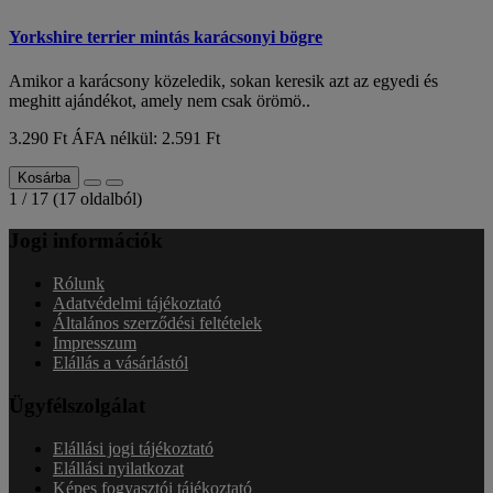
Yorkshire terrier mintás karácsonyi bögre
Amikor a karácsony közeledik, sokan keresik azt az egyedi és
meghitt ajándékot, amely nem csak örömö..
3.290 Ft
ÁFA nélkül: 2.591 Ft
Kosárba
1 / 17 (17 oldalból)
Jogi információk
Rólunk
Adatvédelmi tájékoztató
Általános szerződési feltételek
Impresszum
Elállás a vásárlástól
Ügyfélszolgálat
Elállási jogi tájékoztató
Elállási nyilatkozat
Képes fogyasztói tájékoztató