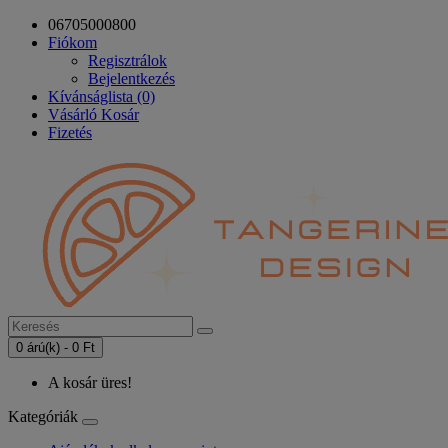
06705000800
Fiókom
Regisztrálok
Bejelentkezés
Kívánságlista (0)
Vásárló Kosár
Fizetés
0 árú(k) - 0 Ft
A kosár üres!
Kategóriák