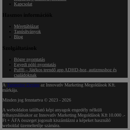
Kapcsolat
Hasznos információk
Mérettáblázat
Tanúsítványok
Blog
Szolgáltatások
Bögre nyomtatás
Egyedi póló nyomtatás
Pufffi – Játékos teendő app ADHD-hoz, autizmushoz és
családoknak
A
Tangerine Design
az Innovatív Marketing Megoldások Kft.
márkája.
Minden jog fenntartva © 2023 -
2026
A weboldalon található képi anyagok engedély nélküli
felhasználásakor az Innovatív Marketing Megoldások Kft 10.000 .-
Ft + ÁFA összeget jogosult kiszámlázni a képeket használó
weboldal üzemeltetője számára.