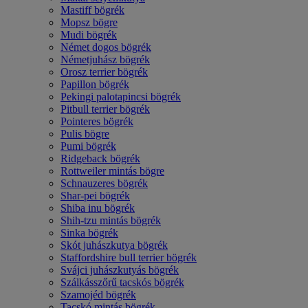
Mastiff bögrék
Mopsz bögre
Mudi bögrék
Német dogos bögrék
Németjuhász bögrék
Orosz terrier bögrék
Papillon bögrék
Pekingi palotapincsi bögrék
Pitbull terrier bögrék
Pointeres bögrék
Pulis bögre
Pumi bögrék
Ridgeback bögrék
Rottweiler mintás bögre
Schnauzeres bögrék
Shar-pei bögrék
Shiba inu bögrék
Shih-tzu mintás bögrék
Sinka bögrék
Skót juhászkutya bögrék
Staffordshire bull terrier bögrék
Svájci juhászkutyás bögrék
Szálkásszőrű tacskós bögrék
Szamojéd bögrék
Tacskó mintás bögrék