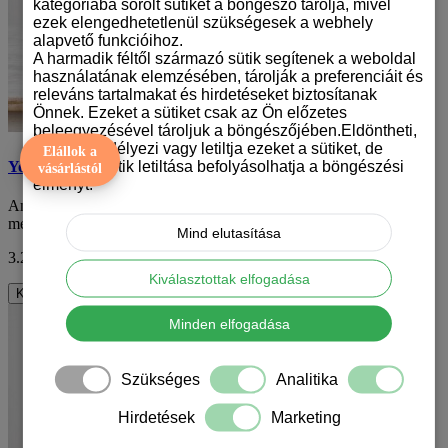
kategóriába sorolt sütiket a böngésző tárolja, mivel
ezek elengedhetetlenül szükségesek a webhely
alapvető funkcióihoz.
A harmadik féltől származó sütik segítenek a weboldal
használatának elemzésében, tárolják a preferenciáit és
releváns tartalmakat és hirdetéseket biztosítanak
Önnek. Ezeket a sütiket csak az Ön előzetes
beleegyezésével tároljuk a böngészőjében.Eldöntheti,
hogy engedélyezi vagy letiltja ezeket a sütiket, de
Elállok a
bizonyos sütik letiltása befolyásolhatja a böngészési
Yorkshire terrier mintás karácsonyi bögre
vásárlástól
élményt.
Amikor a karácsony közeledik, sokan keresik azt az egyedi és
meghitt ajándékot, amely nem csak örömö..
Mind elutasítása
3.290 Ft
ÁFA nélkül: 2.591 Ft
Kiválasztottak elfogadása
Kosárba
Minden elfogadása
Szükséges
Analitika
Hirdetések
Marketing