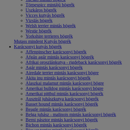
Törpespicc mintájú bögrék
Uszkáros bögrék
Vicces kutyás bögrék
Vizslás bögrék
Welsh terrier mintás bögrék
Westie bögrék
Yorkshire terrieres bögrék
Mutass mindent Kutyás bögrék
Karácsonyi kutyás bögrék
Affenpinscher karácsonyi bögrék
Afgán agár mintás karácsonyi bögrék
Afrikai oroszlánkutya - rigdeback karácsonyi bögrék
Agár mintás karácsonyi bögrék
Airedale terrier mintás karácsonyi bögre
Akita inu mintás karácsonyi bögrék
Alaszkai malamut mintás karácsonyi bögre
Amerikai bulldog mintás karácsonyi bögre
Amerikai pittbul mintás karácsonyi bögrék
Ausztrál juhászkutya karácsonyi bögrék
Basset hound mintás karácsonyi bögrék
Beagle mintás karácsonyi bögrék
Belga juhász - malinois mintás karácsonyi bögrék
Berni pásztor mintás karácsonyi bögrék
Bichon mintás karácsonyi bögrék