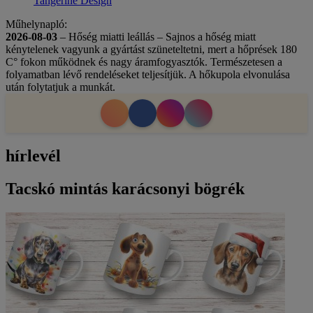
Tangerine Design
Műhelynapló:
2026-08-03
– Hőség miatti leállás – Sajnos a hőség miatt
kénytelenek vagyunk a gyártást szüneteltetni, mert a hőprések 180
C° fokon működnek és nagy áramfogyasztók. Természetesen a
folyamatban lévő rendeléseket teljesítjük. A hőkupola elvonulása
után folytatjuk a munkát.
hírlevél
Tacskó mintás karácsonyi bögrék