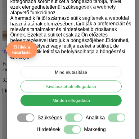
kategóriába sorolt sütiket a böngésző tárolja, mivel
ezek elengedhetetlenül szükségesek a webhely
alapvető funkcióihoz.
A harmadik féltől származó sütik segítenek a weboldal
használatának elemzésében, tárolják a preferenciáit és
releváns tartalmakat és hirdetéseket biztosítanak
Önnek. Ezeket a sütiket csak az Ön előzetes
beleegyezésével tároljuk a böngészőjében.Eldöntheti,
hogy engedélyezi vagy letiltja ezeket a sütiket, de
Elállok a
bizonyos sütik letiltása befolyásolhatja a böngészési
Tacskó mintás karácsonyi bögre
vásárlástól
élményt.
Fedezd fel a különleges karácsonyi hangulatot egy olyan bögrével,
amely nem csak a meleg italok kedv..
Mind elutasítása
3.290 Ft
ÁFA nélkül: 2.591 Ft
Kiválasztottak elfogadása
Kosárba
Minden elfogadása
Szükséges
Analitika
Hirdetések
Marketing