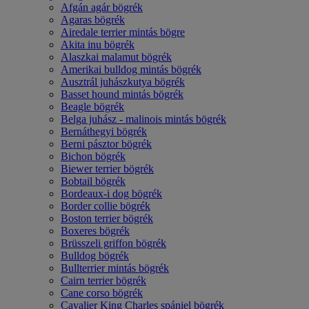
Afgán agár bögrék
Agaras bögrék
Airedale terrier mintás bögre
Akita inu bögrék
Alaszkai malamut bögrék
Amerikai bulldog mintás bögrék
Ausztrál juhászkutya bögrék
Basset hound mintás bögrék
Beagle bögrék
Belga juhász - malinois mintás bögrék
Bernáthegyi bögrék
Berni pásztor bögrék
Bichon bögrék
Biewer terrier bögrék
Bobtail bögrék
Bordeaux-i dog bögrék
Border collie bögrék
Boston terrier bögrék
Boxeres bögrék
Brüsszeli griffon bögrék
Bulldog bögrék
Bullterrier mintás bögrék
Cairn terrier bögrék
Cane corso bögrék
Cavalier King Charles spániel bögrék