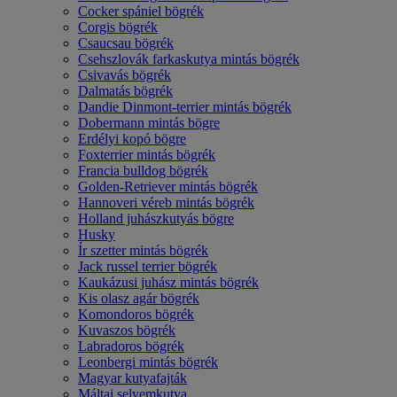
Cocker spániel bögrék
Corgis bögrék
Csaucsau bögrék
Csehszlovák farkaskutya mintás bögrék
Csivavás bögrék
Dalmatás bögrék
Dandie Dinmont-terrier mintás bögrék
Dobermann mintás bögre
Erdélyi kopó bögre
Foxterrier mintás bögrék
Francia bulldog bögrék
Golden-Retriever mintás bögrék
Hannoveri véreb mintás bögrék
Holland juhászkutyás bögre
Husky
Ír szetter mintás bögrék
Jack russel terrier bögrék
Kaukázusi juhász mintás bögrék
Kis olasz agár bögrék
Komondoros bögrék
Kuvaszos bögrék
Labradoros bögrék
Leonbergi mintás bögrék
Magyar kutyafajták
Máltai selyemkutya