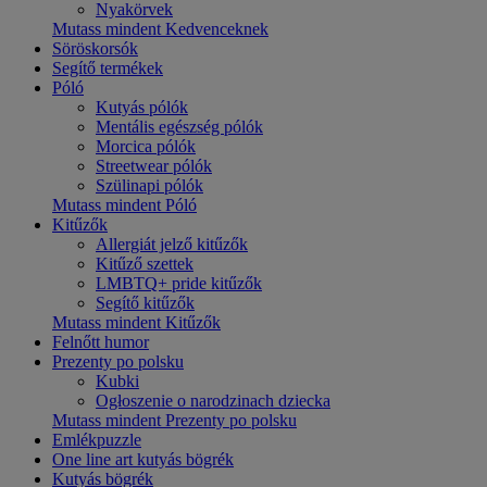
Nyakörvek
Mutass mindent Kedvenceknek
Söröskorsók
Segítő termékek
Póló
Kutyás pólók
Mentális egészség pólók
Morcica pólók
Streetwear pólók
Szülinapi pólók
Mutass mindent Póló
Kitűzők
Allergiát jelző kitűzők
Kitűző szettek
LMBTQ+ pride kitűzők
Segítő kitűzők
Mutass mindent Kitűzők
Felnőtt humor
Prezenty po polsku
Kubki
Ogłoszenie o narodzinach dziecka
Mutass mindent Prezenty po polsku
Emlékpuzzle
One line art kutyás bögrék
Kutyás bögrék