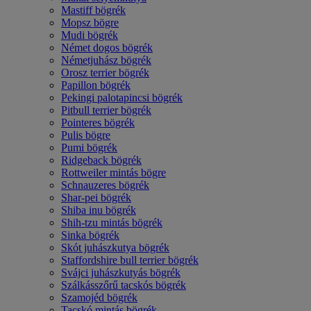
Mastiff bögrék
Mopsz bögre
Mudi bögrék
Német dogos bögrék
Németjuhász bögrék
Orosz terrier bögrék
Papillon bögrék
Pekingi palotapincsi bögrék
Pitbull terrier bögrék
Pointeres bögrék
Pulis bögre
Pumi bögrék
Ridgeback bögrék
Rottweiler mintás bögre
Schnauzeres bögrék
Shar-pei bögrék
Shiba inu bögrék
Shih-tzu mintás bögrék
Sinka bögrék
Skót juhászkutya bögrék
Staffordshire bull terrier bögrék
Svájci juhászkutyás bögrék
Szálkásszőrű tacskós bögrék
Szamojéd bögrék
Tacskó mintás bögrék