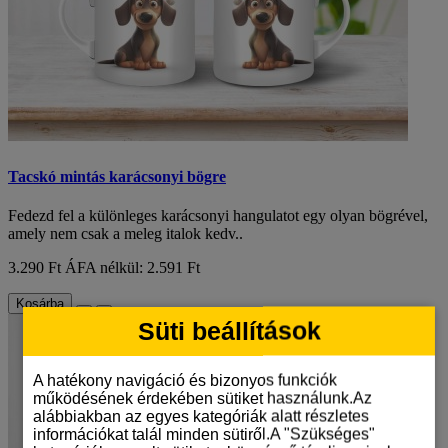
Tacskó mintás karácsonyi bögre
Fedezd fel a különleges karácsonyi hangulatot egy olyan bögrével,
amely nem csak a meleg italok kedv..
3.290 Ft
ÁFA nélkül: 2.591 Ft
Kosárba
Süti beállítások
A hatékony navigáció és bizonyos funkciók
működésének érdekében sütiket használunk.Az
alábbiakban az egyes kategóriák alatt részletes
információkat talál minden sütiről.A "Szükséges"