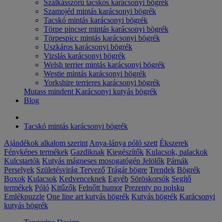
Szálkásszőrű tacskós karácsonyi bögrék
Szamojéd mintás karácsonyi bögrék
Tacskó mintás karácsonyi bögrék
Törpe pincser mintás karácsonyi bögrék
Törpespicc mintás karácsonyi bögrék
Uszkáros karácsonyi bögrék
Vizslás karácsonyi bögrék
Welsh terrier mintás karácsonyi bögrék
Westie mintás karácsonyi bögrék
Yorkshire terrieres karácsonyi bögrék
Mutass mindent Karácsonyi kutyás bögrék
Blog
Tacskó mintás karácsonyi bögrék
Ajándékok alkalom szerint
Anya-lánya póló szett
Ékszerek
Fényképes termékek
Gazdiknak
Kiegészítők
Kulacsok, palackok
Kulcstartók
Kutyás mágneses mosogatógép Jelölők
Párnák
Perselyek
Születésvirág
Tervező
Trágár bögre
Trendek
Bögrék
Boxok
Kulacsok
Kedvenceknek
Egyéb
Söröskorsók
Segítő
termékek
Póló
Kitűzők
Felnőtt humor
Prezenty po polsku
Emlékpuzzle
One line art kutyás bögrék
Kutyás bögrék
Karácsonyi
kutyás bögrék