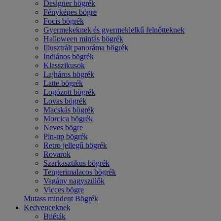
Designer bögrék
Fényképes bögre
Focis bögrék
Gyermekeknek és gyermeklelkű felnőtteknek
Halloween mintás bögrék
Illusztrált panoráma bögrék
Indiános bögrék
Klasszikusok
Lajháros bögrék
Latte bögrék
Logózott bögrék
Lovas bögrék
Macskás bögrék
Morcica bögrék
Neves bögre
Pin-up bögrék
Retro jellegű bögrék
Rovarok
Szarkasztikus bögrék
Tengerimalacos bögrék
Vagány nagyszülők
Vicces bögre
Mutass mindent Bögrék
Kedvenceknek
Biléták