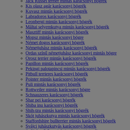
Jack Russel terrier mintás karácsonyi bögrék
Kis olasz agár karácsonyi bögrék
Kuvasz mintás karácsonyi bögrék
Labradoros karácsonyi bögrék
Leonbergi mintás karácsonyi bögrék
Máltai selyemkutya mintás karácsonyi bögrék
Masztiff mintás karácsonyi bögrék
Mopsz mintás karácsonyi bögre
Német dogos karácsonyi bögrék
Németjuhász mintás karácsonyi bögrék
Ordas színű németjuhász karácsonyi mintás bögre
Orosz terrier mintás karácsonyi bögrék
Papillon mintás karácsonyi bögrék
Pekingi palotapincsi mintás karácsonyi bögrék
Pitbull terrieres karácsonyi bögrék
Pointer mintás karácsonyi bögrék
Puli mintás karácsonyi bögrék
Rottweiler mintás karácsonyi bögre
Schnauzeres karácsonyi bögrék
Shar pei karácsonyi bögrék
Shiba inu karácsonyi bögrék
Shih-tzu mintás karácsonyi bögrék
Skót juhászkutya mintás karácsonyi bögrék
Staffordshire bullterrier mintás karácsonyi bögrék
Svájci juhászkutyás karácsonyi bögrék