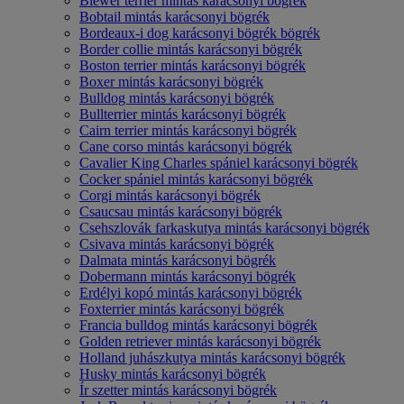
Biewer terrier mintás karácsonyi bögrék
Bobtail mintás karácsonyi bögrék
Bordeaux-i dog karácsonyi bögrék bögrék
Border collie mintás karácsonyi bögrék
Boston terrier mintás karácsonyi bögrék
Boxer mintás karácsonyi bögrék
Bulldog mintás karácsonyi bögrék
Bullterrier mintás karácsonyi bögrék
Cairn terrier mintás karácsonyi bögrék
Cane corso mintás karácsonyi bögrék
Cavalier King Charles spániel karácsonyi bögrék
Cocker spániel mintás karácsonyi bögrék
Corgi mintás karácsonyi bögrék
Csaucsau mintás karácsonyi bögrék
Csehszlovák farkaskutya mintás karácsonyi bögrék
Csivava mintás karácsonyi bögrék
Dalmata mintás karácsonyi bögrék
Dobermann mintás karácsonyi bögrék
Erdélyi kopó mintás karácsonyi bögrék
Foxterrier mintás karácsonyi bögrék
Francia bulldog mintás karácsonyi bögrék
Golden retriever mintás karácsonyi bögrék
Holland juhászkutya mintás karácsonyi bögrék
Husky mintás karácsonyi bögrék
Ír szetter mintás karácsonyi bögrék