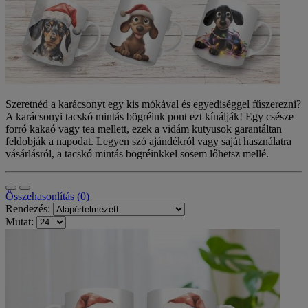
Szeretnéd a karácsonyt egy kis mókával és egyediséggel fűszerezni?
A karácsonyi tacskó mintás bögréink pont ezt kínálják! Egy csésze
forró kakaó vagy tea mellett, ezek a vidám kutyusok garantáltan
feldobják a napodat. Legyen szó ajándékról vagy saját használatra
vásárlásról, a tacskó mintás bögréinkkel sosem lőhetsz mellé.
Összehasonlítás (0)
Rendezés:
Mutat: