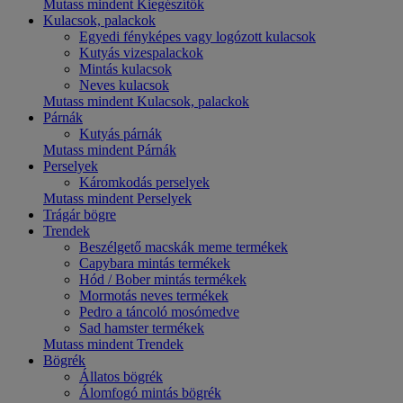
Mutass mindent Kiegészítők
Kulacsok, palackok
Egyedi fényképes vagy logózott kulacsok
Kutyás vizespalackok
Mintás kulacsok
Neves kulacsok
Mutass mindent Kulacsok, palackok
Párnák
Kutyás párnák
Mutass mindent Párnák
Perselyek
Káromkodás perselyek
Mutass mindent Perselyek
Trágár bögre
Trendek
Beszélgető macskák meme termékek
Capybara mintás termékek
Hód / Bober mintás termékek
Mormotás neves termékek
Pedro a táncoló mosómedve
Sad hamster termékek
Mutass mindent Trendek
Bögrék
Állatos bögrék
Álomfogó mintás bögrék