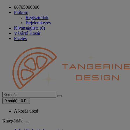
06705000800
Fiókom
Regisztrálok
Bejelentkezés
Kívánságlista (0)
Vásárló Kosár
Fizetés
0 árú(k) - 0 Ft
A kosár üres!
Kategóriák