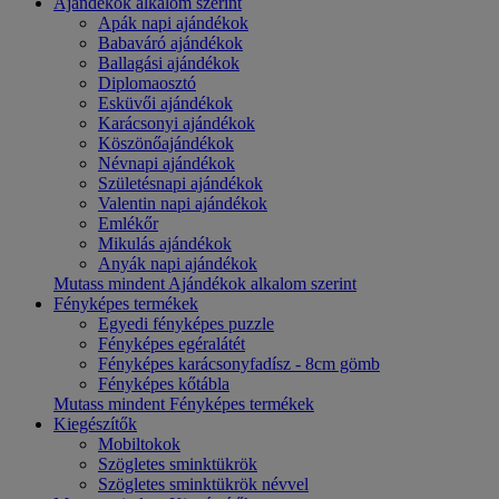
Ajándékok alkalom szerint
Apák napi ajándékok
Babaváró ajándékok
Ballagási ajándékok
Diplomaosztó
Esküvői ajándékok
Karácsonyi ajándékok
Köszönőajándékok
Névnapi ajándékok
Születésnapi ajándékok
Valentin napi ajándékok
Emlékőr
Mikulás ajándékok
Anyák napi ajándékok
Mutass mindent Ajándékok alkalom szerint
Fényképes termékek
Egyedi fényképes puzzle
Fényképes egéralátét
Fényképes karácsonyfadísz - 8cm gömb
Fényképes kőtábla
Mutass mindent Fényképes termékek
Kiegészítők
Mobiltokok
Szögletes sminktükrök
Szögletes sminktükrök névvel