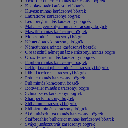
Jack Russel terrier mintás karácsonyi bögrék
Kis olasz agár karácsonyi bögrék
Kuvasz mintás karácsonyi bögrék
Labradoros karácsonyi bögrék
Leonbergi mintás karácsonyi bögrék
Máltai selyemkutya mintás karácsonyi bögrék
Masztiff mintás karácsonyi bögrék
Mopsz mintás karácsonyi bögre
Német dogos karácsonyi bögrék
Németjuhász mintás karácsonyi bögrék
Ordas színű németjuhász karácsonyi mintás bögre
Orosz terrier mintás karácsonyi bögrék
Papillon mintás karácsonyi bögrék
Pekingi palotapincsi mintás karácsonyi bögrék
Pitbull terrieres karácsonyi bögrék
Pointer mintás karácsonyi bögrék
Puli mintás karácsonyi bögrék
Rottweiler mintás karácsonyi bögre
Schnauzeres karácsonyi bögrék
Shar pei karácsonyi bögrék
Shiba inu karácsonyi bögrék
Shih-tzu mintás karácsonyi bögrék
Skót juhászkutya mintás karácsonyi bögrék
Staffordshire bullterrier mintás karácsonyi bögrék
Svájci juhászkutyás karácsonyi bögrék