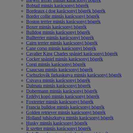
Biewer terrier mintás karácsonyi bögrék
Bobtail mintás karácsonyi bögrék
Bordeaux-i dog karácsonyi bögrék bögrék
Border collie mintás karácsonyi bögrék
Boston terrier mintás karácsonyi bögrék
Boxer mintás karácsonyi bögrék
Bulldog mintás karácsonyi bögrék
Bullterrier mintás karácsonyi bögrék
Cairn terrier mintás karácsonyi bögrék
Cane corso mintás karácsonyi bögrék
Cavalier King Charles spániel karácsonyi bögrék
Cocker spániel mintás karácsonyi bögrék
Corgi mintás karácsonyi bögrék
Csaucsau mintás karácsonyi bögrék
Csehszlovák farkaskutya mintás karácsonyi bögrék
Csivava mintás karácsonyi bögrék
Dalmata mintás karácsonyi bögrék
Dobermann mintás karácsonyi bögrék
Erdélyi kopó mintás karácsonyi bögrék
Foxterrier mintás karácsonyi bögrék
Francia bulldog mintás karácsonyi bögrék
Golden retriever mintás karácsonyi bögrék
Holland juhászkutya mintás karácsonyi bögrék
Husky mintás karácsonyi bögrék
Ír szetter mintás karácsonyi bögrék