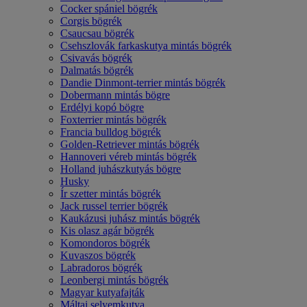
Cocker spániel bögrék
Corgis bögrék
Csaucsau bögrék
Csehszlovák farkaskutya mintás bögrék
Csivavás bögrék
Dalmatás bögrék
Dandie Dinmont-terrier mintás bögrék
Dobermann mintás bögre
Erdélyi kopó bögre
Foxterrier mintás bögrék
Francia bulldog bögrék
Golden-Retriever mintás bögrék
Hannoveri véreb mintás bögrék
Holland juhászkutyás bögre
Husky
Ír szetter mintás bögrék
Jack russel terrier bögrék
Kaukázusi juhász mintás bögrék
Kis olasz agár bögrék
Komondoros bögrék
Kuvaszos bögrék
Labradoros bögrék
Leonbergi mintás bögrék
Magyar kutyafajták
Máltai selyemkutya