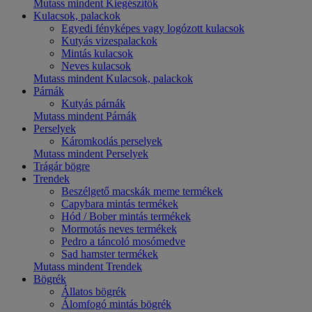
Mutass mindent Kiegészítők
Kulacsok, palackok
Egyedi fényképes vagy logózott kulacsok
Kutyás vizespalackok
Mintás kulacsok
Neves kulacsok
Mutass mindent Kulacsok, palackok
Párnák
Kutyás párnák
Mutass mindent Párnák
Perselyek
Káromkodás perselyek
Mutass mindent Perselyek
Trágár bögre
Trendek
Beszélgető macskák meme termékek
Capybara mintás termékek
Hód / Bober mintás termékek
Mormotás neves termékek
Pedro a táncoló mosómedve
Sad hamster termékek
Mutass mindent Trendek
Bögrék
Állatos bögrék
Álomfogó mintás bögrék