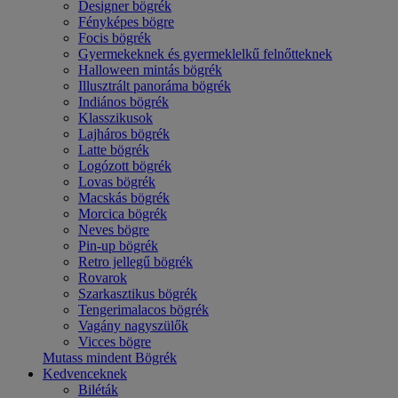
Designer bögrék
Fényképes bögre
Focis bögrék
Gyermekeknek és gyermeklelkű felnőtteknek
Halloween mintás bögrék
Illusztrált panoráma bögrék
Indiános bögrék
Klasszikusok
Lajháros bögrék
Latte bögrék
Logózott bögrék
Lovas bögrék
Macskás bögrék
Morcica bögrék
Neves bögre
Pin-up bögrék
Retro jellegű bögrék
Rovarok
Szarkasztikus bögrék
Tengerimalacos bögrék
Vagány nagyszülők
Vicces bögre
Mutass mindent Bögrék
Kedvenceknek
Biléták