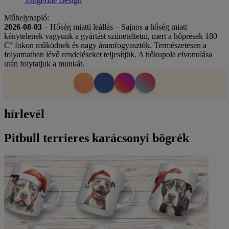
Tangerine Design
Műhelynapló:
2026-08-03
– Hőség miatti leállás – Sajnos a hőség miatt
kénytelenek vagyunk a gyártást szüneteltetni, mert a hőprések 180
C° fokon működnek és nagy áramfogyasztók. Természetesen a
folyamatban lévő rendeléseket teljesítjük. A hőkupola elvonulása
után folytatjuk a munkát.
hírlevél
Pitbull terrieres karácsonyi bögrék