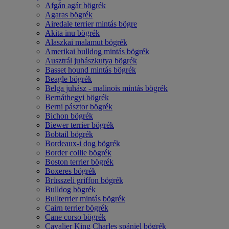
Afgán agár bögrék
Agaras bögrék
Airedale terrier mintás bögre
Akita inu bögrék
Alaszkai malamut bögrék
Amerikai bulldog mintás bögrék
Ausztrál juhászkutya bögrék
Basset hound mintás bögrék
Beagle bögrék
Belga juhász - malinois mintás bögrék
Bernáthegyi bögrék
Berni pásztor bögrék
Bichon bögrék
Biewer terrier bögrék
Bobtail bögrék
Bordeaux-i dog bögrék
Border collie bögrék
Boston terrier bögrék
Boxeres bögrék
Brüsszeli griffon bögrék
Bulldog bögrék
Bullterrier mintás bögrék
Cairn terrier bögrék
Cane corso bögrék
Cavalier King Charles spániel bögrék