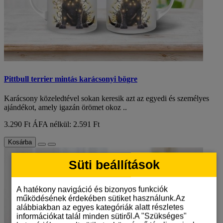
Pittbull terrier mintás karácsonyi bögre
Karácsony közeledtével sokan keresik azt az egyedi és személyes
ajándékot, amely igazán örömet okoz ..
3.290 Ft
ÁFA nélkül: 2.591 Ft
Kosárba
Süti beállítások
A hatékony navigáció és bizonyos funkciók
működésének érdekében sütiket használunk.Az
alábbiakban az egyes kategóriák alatt részletes
információkat talál minden sütiről.A "Szükséges"