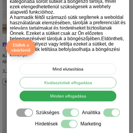
kategóriába sorolt sütiket a böngésző tárolja, mivel
ezek elengedhetetlenül szükségesek a webhely
alapvető funkcióihoz.
A harmadik féltől származó sütik segítenek a weboldal
használatának elemzésében, tárolják a preferenciáit és
releváns tartalmakat és hirdetéseket biztosítanak
Önnek. Ezeket a sütiket csak az Ön előzetes
beleegyezésével tároljuk a böngészőjében.Eldöntheti,
hogy engedélyezi vagy letiltja ezeket a sütiket, de
Pittbull terrier mintás karácsonyi bögre
Elállok a
bizonyos sütik letiltása befolyásolhatja a böngészési
vásárlástól
élményt.
Karácsony közeledtével sokan keresik azt az egyedi és személyes
ajándékot, amely igazán örömet okoz ..
Mind elutasítása
3.290 Ft
ÁFA nélkül: 2.591 Ft
Kosárba
Kiválasztottak elfogadása
Minden elfogadása
Szükséges
Analitika
Hirdetések
Marketing