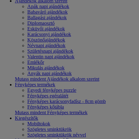
Ajándékok alkalom szerint
Apák napi ajándékok
Babaváró ajándékok
Ballagási ajándékok
Diplomaosztó
Esküvői ajándékok
Karácsonyi ajándékok
Köszönőajándékok
Névnapi ajándékok
Születésnapi ajándékok
Valentin napi ajándékok
Emlékőr
Mikulás ajándékok
Anyák napi ajándékok
Mutass mindent Ajándékok alkalom szerint
Fényképes termékek
Egyedi fényképes puzzle
Fényképes egéralátét
Fényképes karácsonyfadísz - 8cm gömb
Fényképes kőtábla
Mutass mindent Fényképes termékek
Kiegészítők
Mobiltokok
Szögletes sminktükrök
Szögletes sminktükrök névvel