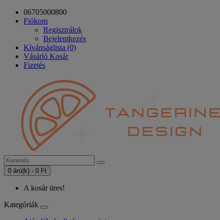
06705000800
Fiókom
Regisztrálok
Bejelentkezés
Kívánságlista (0)
Vásárló Kosár
Fizetés
0 árú(k) - 0 Ft
A kosár üres!
Kategóriák