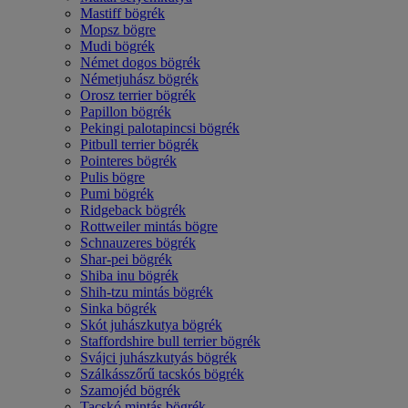
Mastiff bögrék
Mopsz bögre
Mudi bögrék
Német dogos bögrék
Németjuhász bögrék
Orosz terrier bögrék
Papillon bögrék
Pekingi palotapincsi bögrék
Pitbull terrier bögrék
Pointeres bögrék
Pulis bögre
Pumi bögrék
Ridgeback bögrék
Rottweiler mintás bögre
Schnauzeres bögrék
Shar-pei bögrék
Shiba inu bögrék
Shih-tzu mintás bögrék
Sinka bögrék
Skót juhászkutya bögrék
Staffordshire bull terrier bögrék
Svájci juhászkutyás bögrék
Szálkásszőrű tacskós bögrék
Szamojéd bögrék
Tacskó mintás bögrék