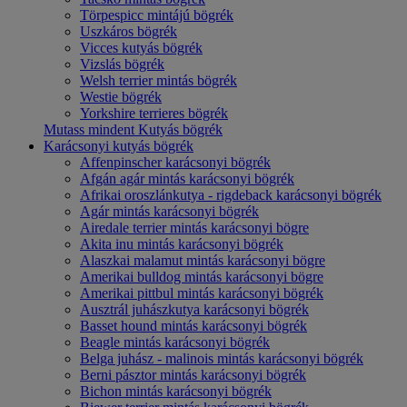
Törpespicc mintájú bögrék
Uszkáros bögrék
Vicces kutyás bögrék
Vizslás bögrék
Welsh terrier mintás bögrék
Westie bögrék
Yorkshire terrieres bögrék
Mutass mindent Kutyás bögrék
Karácsonyi kutyás bögrék
Affenpinscher karácsonyi bögrék
Afgán agár mintás karácsonyi bögrék
Afrikai oroszlánkutya - rigdeback karácsonyi bögrék
Agár mintás karácsonyi bögrék
Airedale terrier mintás karácsonyi bögre
Akita inu mintás karácsonyi bögrék
Alaszkai malamut mintás karácsonyi bögre
Amerikai bulldog mintás karácsonyi bögre
Amerikai pittbul mintás karácsonyi bögrék
Ausztrál juhászkutya karácsonyi bögrék
Basset hound mintás karácsonyi bögrék
Beagle mintás karácsonyi bögrék
Belga juhász - malinois mintás karácsonyi bögrék
Berni pásztor mintás karácsonyi bögrék
Bichon mintás karácsonyi bögrék