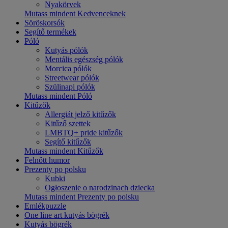
Nyakörvek
Mutass mindent Kedvenceknek
Söröskorsók
Segítő termékek
Póló
Kutyás pólók
Mentális egészség pólók
Morcica pólók
Streetwear pólók
Szülinapi pólók
Mutass mindent Póló
Kitűzők
Allergiát jelző kitűzők
Kitűző szettek
LMBTQ+ pride kitűzők
Segítő kitűzők
Mutass mindent Kitűzők
Felnőtt humor
Prezenty po polsku
Kubki
Ogłoszenie o narodzinach dziecka
Mutass mindent Prezenty po polsku
Emlékpuzzle
One line art kutyás bögrék
Kutyás bögrék