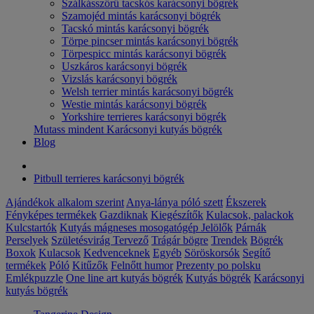
Szálkásszőrű tacskós karácsonyi bögrék
Szamojéd mintás karácsonyi bögrék
Tacskó mintás karácsonyi bögrék
Törpe pincser mintás karácsonyi bögrék
Törpespicc mintás karácsonyi bögrék
Uszkáros karácsonyi bögrék
Vizslás karácsonyi bögrék
Welsh terrier mintás karácsonyi bögrék
Westie mintás karácsonyi bögrék
Yorkshire terrieres karácsonyi bögrék
Mutass mindent Karácsonyi kutyás bögrék
Blog
Pitbull terrieres karácsonyi bögrék
Ajándékok alkalom szerint
Anya-lánya póló szett
Ékszerek
Fényképes termékek
Gazdiknak
Kiegészítők
Kulacsok, palackok
Kulcstartók
Kutyás mágneses mosogatógép Jelölők
Párnák
Perselyek
Születésvirág
Tervező
Trágár bögre
Trendek
Bögrék
Boxok
Kulacsok
Kedvenceknek
Egyéb
Söröskorsók
Segítő
termékek
Póló
Kitűzők
Felnőtt humor
Prezenty po polsku
Emlékpuzzle
One line art kutyás bögrék
Kutyás bögrék
Karácsonyi
kutyás bögrék