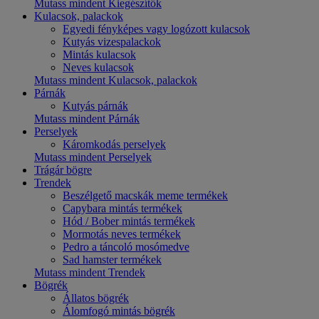
Mutass mindent Kiegészítők
Kulacsok, palackok
Egyedi fényképes vagy logózott kulacsok
Kutyás vizespalackok
Mintás kulacsok
Neves kulacsok
Mutass mindent Kulacsok, palackok
Párnák
Kutyás párnák
Mutass mindent Párnák
Perselyek
Káromkodás perselyek
Mutass mindent Perselyek
Trágár bögre
Trendek
Beszélgető macskák meme termékek
Capybara mintás termékek
Hód / Bober mintás termékek
Mormotás neves termékek
Pedro a táncoló mosómedve
Sad hamster termékek
Mutass mindent Trendek
Bögrék
Állatos bögrék
Álomfogó mintás bögrék