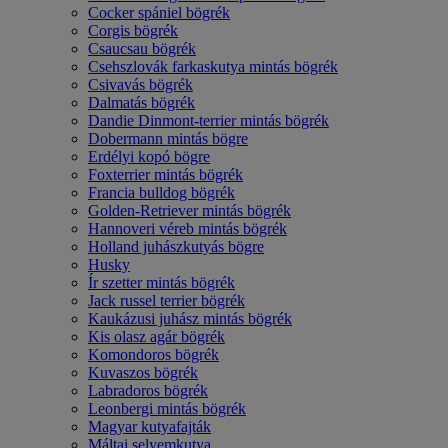
Cocker spániel bögrék
Corgis bögrék
Csaucsau bögrék
Csehszlovák farkaskutya mintás bögrék
Csivavás bögrék
Dalmatás bögrék
Dandie Dinmont-terrier mintás bögrék
Dobermann mintás bögre
Erdélyi kopó bögre
Foxterrier mintás bögrék
Francia bulldog bögrék
Golden-Retriever mintás bögrék
Hannoveri véreb mintás bögrék
Holland juhászkutyás bögre
Husky
Ír szetter mintás bögrék
Jack russel terrier bögrék
Kaukázusi juhász mintás bögrék
Kis olasz agár bögrék
Komondoros bögrék
Kuvaszos bögrék
Labradoros bögrék
Leonbergi mintás bögrék
Magyar kutyafajták
Máltai selyemkutya