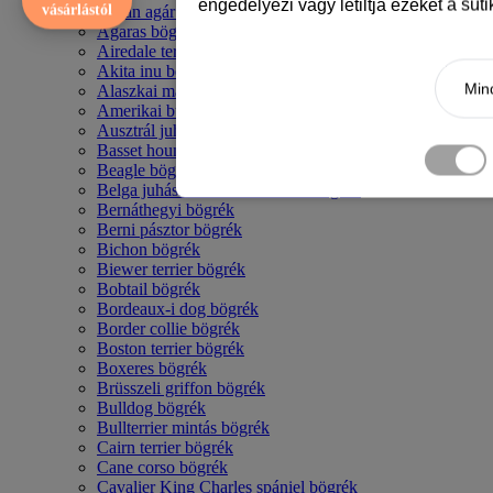
engedélyezi vagy letiltja ezeket a süt
vásárlástól
Afgán agár bögrék
Agaras bögrék
Airedale terrier mintás bögre
Akita inu bögrék
Mind
Alaszkai malamut bögrék
Amerikai bulldog mintás bögrék
Ausztrál juhászkutya bögrék
Basset hound mintás bögrék
Beagle bögrék
Belga juhász - malinois mintás bögrék
Bernáthegyi bögrék
Berni pásztor bögrék
Bichon bögrék
Biewer terrier bögrék
Bobtail bögrék
Bordeaux-i dog bögrék
Border collie bögrék
Boston terrier bögrék
Boxeres bögrék
Brüsszeli griffon bögrék
Bulldog bögrék
Bullterrier mintás bögrék
Cairn terrier bögrék
Cane corso bögrék
Cavalier King Charles spániel bögrék