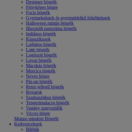
Designer bögrék
Fényképes bögre
Focis bögrék
Gyermekeknek és gyermeklelkű felnőtteknek
Halloween mintás bögrék
Illusztrált panoráma bögrék
Indiános bögrék
Klasszikusok
Lajháros bögrék
Latte bögrék
Logózott bögrék
Lovas bögrék
Macskás bögrék
Morcica bögrék
Neves bögre
Pin-up bögrék
Retro jellegű bögrék
Rovarok
Szarkasztikus bögrék
Tengerimalacos bögrék
Vagány nagyszülők
Vicces bögre
Mutass mindent Bögrék
Kedvenceknek
Biléták