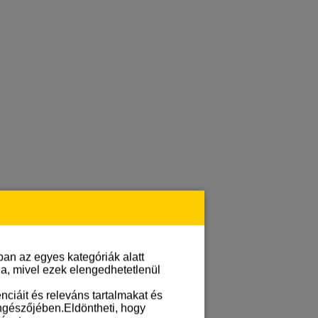
an az egyes kategóriák alatt
lja, mivel ezek elengedhetetlenül
ciáit és releváns tartalmakat és
öngészőjében.Eldöntheti, hogy