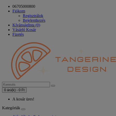
06705000800
Fiókom
Regisztrálok
Bejelentkezés
Kívánságlista (0)
Vásárló Kosár
Fizetés
0 árú(k) - 0 Ft
A kosár üres!
Kategóriák