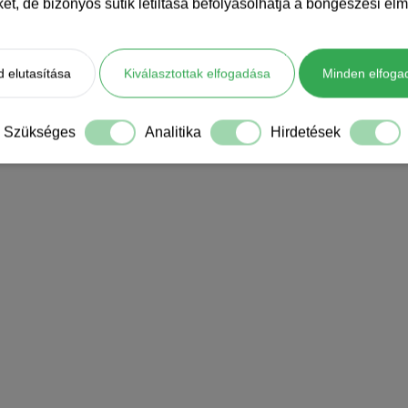
iket, de bizonyos sütik letiltása befolyásolhatja a böngészési élm
 elutasítása
Kiválasztottak elfogadása
Minden elfoga
Szükséges
Analitika
Hirdetések