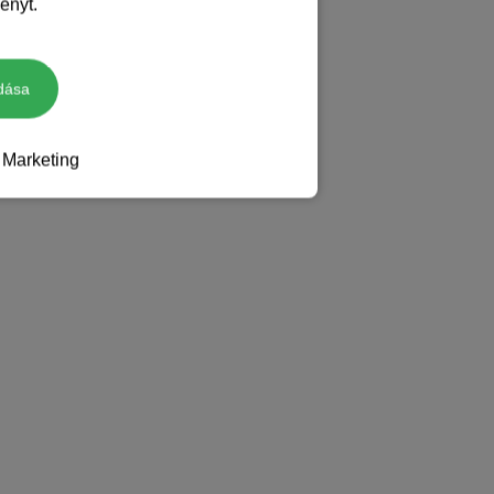
ényt.
dása
Marketing