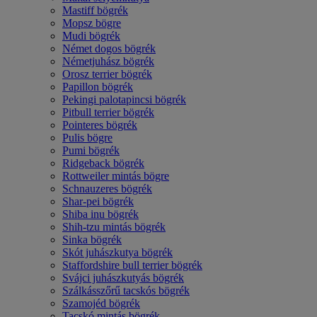
Mastiff bögrék
Mopsz bögre
Mudi bögrék
Német dogos bögrék
Németjuhász bögrék
Orosz terrier bögrék
Papillon bögrék
Pekingi palotapincsi bögrék
Pitbull terrier bögrék
Pointeres bögrék
Pulis bögre
Pumi bögrék
Ridgeback bögrék
Rottweiler mintás bögre
Schnauzeres bögrék
Shar-pei bögrék
Shiba inu bögrék
Shih-tzu mintás bögrék
Sinka bögrék
Skót juhászkutya bögrék
Staffordshire bull terrier bögrék
Svájci juhászkutyás bögrék
Szálkásszőrű tacskós bögrék
Szamojéd bögrék
Tacskó mintás bögrék