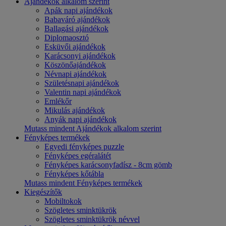
Ajándékok alkalom szerint
Apák napi ajándékok
Babaváró ajándékok
Ballagási ajándékok
Diplomaosztó
Esküvői ajándékok
Karácsonyi ajándékok
Köszönőajándékok
Névnapi ajándékok
Születésnapi ajándékok
Valentin napi ajándékok
Emlékőr
Mikulás ajándékok
Anyák napi ajándékok
Mutass mindent Ajándékok alkalom szerint
Fényképes termékek
Egyedi fényképes puzzle
Fényképes egéralátét
Fényképes karácsonyfadísz - 8cm gömb
Fényképes kőtábla
Mutass mindent Fényképes termékek
Kiegészítők
Mobiltokok
Szögletes sminktükrök
Szögletes sminktükrök névvel