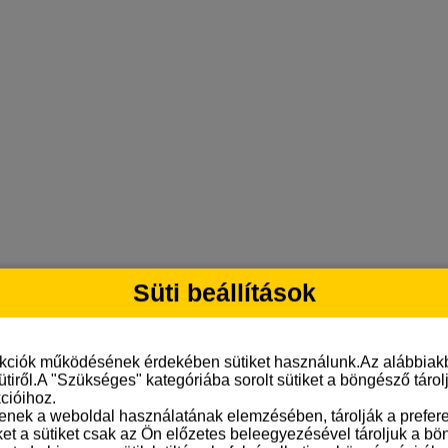
Süti beállítások
nkciók működésének érdekében sütiket használunk.Az alábbiakb
ütiről.A "Szükséges" kategóriába sorolt sütiket a böngésző táro
cióihoz.
tenek a weboldal használatának elemzésében, tárolják a preferen
ket a sütiket csak az Ön előzetes beleegyezésével tároljuk a b