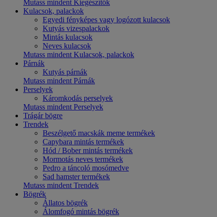
Mutass mindent Kiegészítők
Kulacsok, palackok
Egyedi fényképes vagy logózott kulacsok
Kutyás vizespalackok
Mintás kulacsok
Neves kulacsok
Mutass mindent Kulacsok, palackok
Párnák
Kutyás párnák
Mutass mindent Párnák
Perselyek
Káromkodás perselyek
Mutass mindent Perselyek
Trágár bögre
Trendek
Beszélgető macskák meme termékek
Capybara mintás termékek
Hód / Bober mintás termékek
Mormotás neves termékek
Pedro a táncoló mosómedve
Sad hamster termékek
Mutass mindent Trendek
Bögrék
Állatos bögrék
Álomfogó mintás bögrék