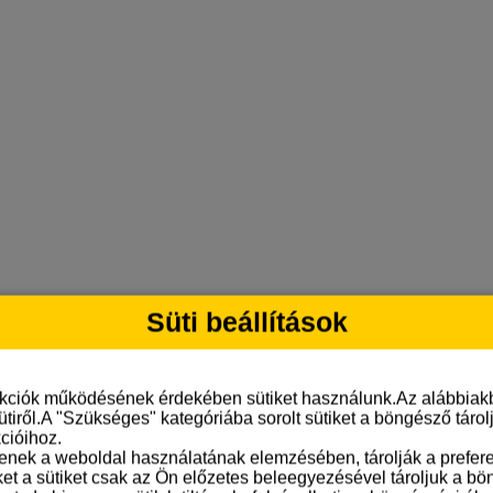
Süti beállítások
nkciók működésének érdekében sütiket használunk.Az alábbiakb
ütiről.A "Szükséges" kategóriába sorolt sütiket a böngésző táro
cióihoz.
tenek a weboldal használatának elemzésében, tárolják a preferen
ket a sütiket csak az Ön előzetes beleegyezésével tároljuk a b