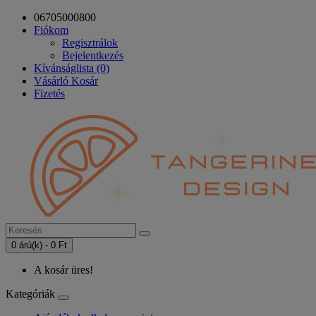
06705000800
Fiókom
Regisztrálok
Bejelentkezés
Kívánságlista (0)
Vásárló Kosár
Fizetés
0 árú(k) - 0 Ft
A kosár üres!
Kategóriák