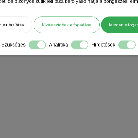
iket, de bizonyos sütik letiltása befolyásolhatja a böngészési élm
 elutasítása
Kiválasztottak elfogadása
Minden elfoga
Szükséges
Analitika
Hirdetések