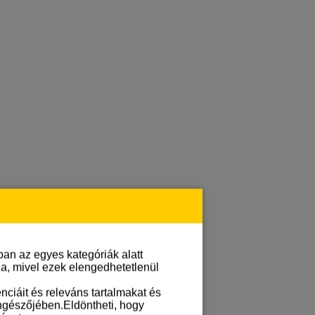
an az egyes kategóriák alatt
lja, mivel ezek elengedhetetlenül
ciáit és releváns tartalmakat és
öngészőjében.Eldöntheti, hogy