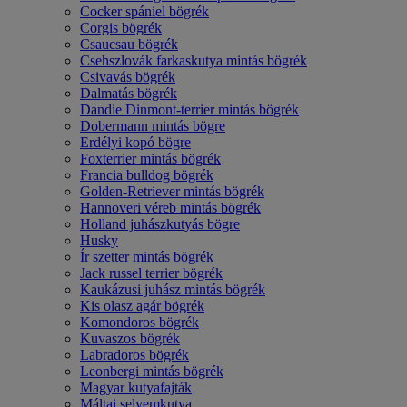
Cocker spániel bögrék
Corgis bögrék
Csaucsau bögrék
Csehszlovák farkaskutya mintás bögrék
Csivavás bögrék
Dalmatás bögrék
Dandie Dinmont-terrier mintás bögrék
Dobermann mintás bögre
Erdélyi kopó bögre
Foxterrier mintás bögrék
Francia bulldog bögrék
Golden-Retriever mintás bögrék
Hannoveri véreb mintás bögrék
Holland juhászkutyás bögre
Husky
Ír szetter mintás bögrék
Jack russel terrier bögrék
Kaukázusi juhász mintás bögrék
Kis olasz agár bögrék
Komondoros bögrék
Kuvaszos bögrék
Labradoros bögrék
Leonbergi mintás bögrék
Magyar kutyafajták
Máltai selyemkutya