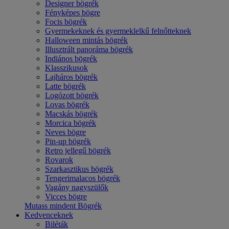
Designer bögrék
Fényképes bögre
Focis bögrék
Gyermekeknek és gyermeklelkű felnőtteknek
Halloween mintás bögrék
Illusztrált panoráma bögrék
Indiános bögrék
Klasszikusok
Lajháros bögrék
Latte bögrék
Logózott bögrék
Lovas bögrék
Macskás bögrék
Morcica bögrék
Neves bögre
Pin-up bögrék
Retro jellegű bögrék
Rovarok
Szarkasztikus bögrék
Tengerimalacos bögrék
Vagány nagyszülők
Vicces bögre
Mutass mindent Bögrék
Kedvenceknek
Biléták