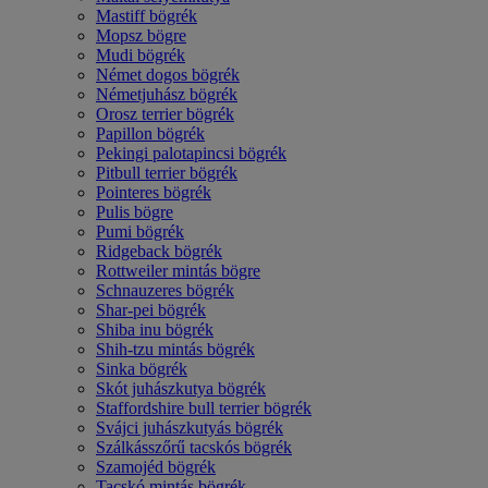
Mastiff bögrék
Mopsz bögre
Mudi bögrék
Német dogos bögrék
Németjuhász bögrék
Orosz terrier bögrék
Papillon bögrék
Pekingi palotapincsi bögrék
Pitbull terrier bögrék
Pointeres bögrék
Pulis bögre
Pumi bögrék
Ridgeback bögrék
Rottweiler mintás bögre
Schnauzeres bögrék
Shar-pei bögrék
Shiba inu bögrék
Shih-tzu mintás bögrék
Sinka bögrék
Skót juhászkutya bögrék
Staffordshire bull terrier bögrék
Svájci juhászkutyás bögrék
Szálkásszőrű tacskós bögrék
Szamojéd bögrék
Tacskó mintás bögrék