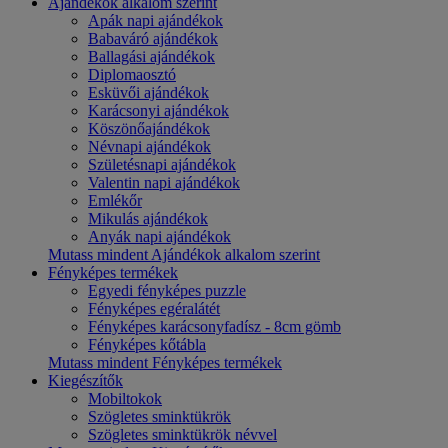
Ajándékok alkalom szerint
Apák napi ajándékok
Babaváró ajándékok
Ballagási ajándékok
Diplomaosztó
Esküvői ajándékok
Karácsonyi ajándékok
Köszönőajándékok
Névnapi ajándékok
Születésnapi ajándékok
Valentin napi ajándékok
Emlékőr
Mikulás ajándékok
Anyák napi ajándékok
Mutass mindent Ajándékok alkalom szerint
Fényképes termékek
Egyedi fényképes puzzle
Fényképes egéralátét
Fényképes karácsonyfadísz - 8cm gömb
Fényképes kőtábla
Mutass mindent Fényképes termékek
Kiegészítők
Mobiltokok
Szögletes sminktükrök
Szögletes sminktükrök névvel