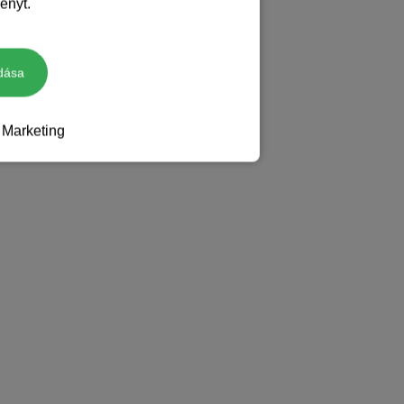
ényt.
dása
Marketing