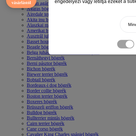
engedélyezi vagy letiltja ezeket a süt
vásárlástól
Afgán agár bögrék
Agaras bögrék
Airedale terrier mintás bögre
Akita inu bögrék
Mind
Alaszkai malamut bögrék
Amerikai bulldog mintás bögrék
Ausztrál juhászkutya bögrék
Basset hound mintás bögrék
Beagle bögrék
Belga juhász - malinois mintás bögrék
Bernáthegyi bögrék
Berni pásztor bögrék
Bichon bögrék
Biewer terrier bögrék
Bobtail bögrék
Bordeaux-i dog bögrék
Border collie bögrék
Boston terrier bögrék
Boxeres bögrék
Brüsszeli griffon bögrék
Bulldog bögrék
Bullterrier mintás bögrék
Cairn terrier bögrék
Cane corso bögrék
Cavalier King Charles spániel bögrék