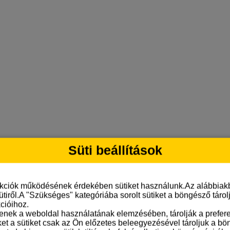
Süti beállítások
nkciók működésének érdekében sütiket használunk.Az alábbiakb
ütiről.A "Szükséges" kategóriába sorolt sütiket a böngésző táro
cióihoz.
tenek a weboldal használatának elemzésében, tárolják a preferen
ket a sütiket csak az Ön előzetes beleegyezésével tároljuk a b