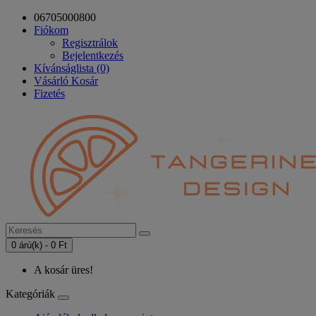
06705000800
Fiókom
Regisztrálok
Bejelentkezés
Kívánságlista (0)
Vásárló Kosár
Fizetés
0 árú(k) - 0 Ft
A kosár üres!
Kategóriák