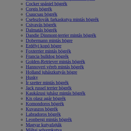
Cocker spániel bögrék
Corgis bögrék
Csaucsau bögrék
Csehszlovák farkaskutya mintás bögrék
Csivavás bögrék
Dalmatás bögrék
Dandie Dinmont-terrier mintás bögrék
Dobermann mintás bögre
Erdélyi kopó bögre
Foxterrier mintás bögrék
Francia bulldog bögrék
Golden-Retriever mintás bögrék
Hannoveri véreb mintás bögrék
Holland juhászkutyás bögre
Husky
Ír szetter mintás bögrék
Jack russel terrier bögrék
Kaukázusi juhász mintás bögrék
Kis olasz agár bögrék
Komondoros bögrék
Kuvaszos bögrék
Labradoros bögrék
Leonbergi mintás bögrék
Magyar kutyafajták
Máltai selyemkutya