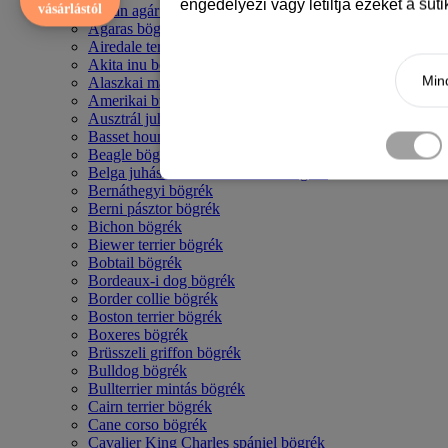
engedélyezi vagy letiltja ezeket a süt
vásárlástól
Afgán agár bögrék
Agaras bögrék
Airedale terrier mintás bögre
Akita inu bögrék
Mind
Alaszkai malamut bögrék
Amerikai bulldog mintás bögrék
Ausztrál juhászkutya bögrék
Basset hound mintás bögrék
Beagle bögrék
Belga juhász - malinois mintás bögrék
Bernáthegyi bögrék
Berni pásztor bögrék
Bichon bögrék
Biewer terrier bögrék
Bobtail bögrék
Bordeaux-i dog bögrék
Border collie bögrék
Boston terrier bögrék
Boxeres bögrék
Brüsszeli griffon bögrék
Bulldog bögrék
Bullterrier mintás bögrék
Cairn terrier bögrék
Cane corso bögrék
Cavalier King Charles spániel bögrék