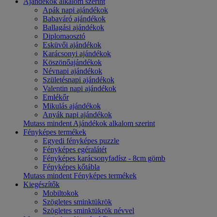
Ajándékok alkalom szerint
Apák napi ajándékok
Babaváró ajándékok
Ballagási ajándékok
Diplomaosztó
Esküvői ajándékok
Karácsonyi ajándékok
Köszönőajándékok
Névnapi ajándékok
Születésnapi ajándékok
Valentin napi ajándékok
Emlékőr
Mikulás ajándékok
Anyák napi ajándékok
Mutass mindent Ajándékok alkalom szerint
Fényképes termékek
Egyedi fényképes puzzle
Fényképes egéralátét
Fényképes karácsonyfadísz - 8cm gömb
Fényképes kőtábla
Mutass mindent Fényképes termékek
Kiegészítők
Mobiltokok
Szögletes sminktükrök
Szögletes sminktükrök névvel