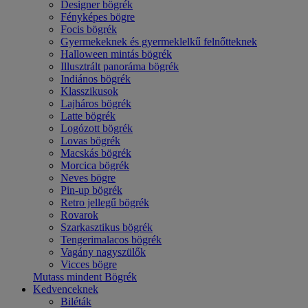
Designer bögrék
Fényképes bögre
Focis bögrék
Gyermekeknek és gyermeklelkű felnőtteknek
Halloween mintás bögrék
Illusztrált panoráma bögrék
Indiános bögrék
Klasszikusok
Lajháros bögrék
Latte bögrék
Logózott bögrék
Lovas bögrék
Macskás bögrék
Morcica bögrék
Neves bögre
Pin-up bögrék
Retro jellegű bögrék
Rovarok
Szarkasztikus bögrék
Tengerimalacos bögrék
Vagány nagyszülők
Vicces bögre
Mutass mindent Bögrék
Kedvenceknek
Biléták