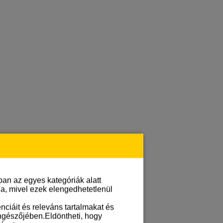
an az egyes kategóriák alatt
lja, mivel ezek elengedhetetlenül
ciáit és releváns tartalmakat és
öngészőjében.Eldöntheti, hogy