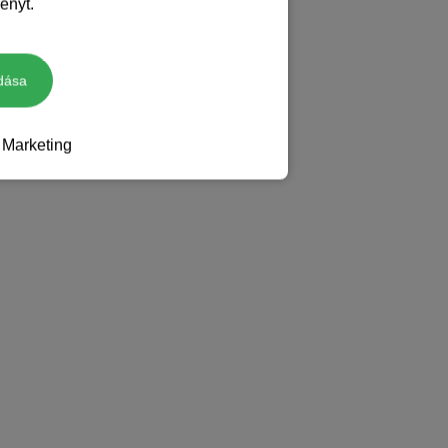
ényt.
dása
Marketing