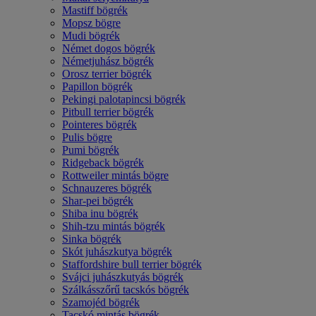
Mastiff bögrék
Mopsz bögre
Mudi bögrék
Német dogos bögrék
Németjuhász bögrék
Orosz terrier bögrék
Papillon bögrék
Pekingi palotapincsi bögrék
Pitbull terrier bögrék
Pointeres bögrék
Pulis bögre
Pumi bögrék
Ridgeback bögrék
Rottweiler mintás bögre
Schnauzeres bögrék
Shar-pei bögrék
Shiba inu bögrék
Shih-tzu mintás bögrék
Sinka bögrék
Skót juhászkutya bögrék
Staffordshire bull terrier bögrék
Svájci juhászkutyás bögrék
Szálkásszőrű tacskós bögrék
Szamojéd bögrék
Tacskó mintás bögrék