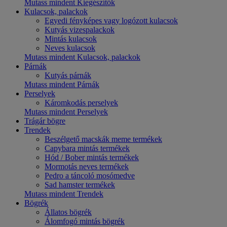
Mutass mindent Kiegészítők
Kulacsok, palackok
Egyedi fényképes vagy logózott kulacsok
Kutyás vizespalackok
Mintás kulacsok
Neves kulacsok
Mutass mindent Kulacsok, palackok
Párnák
Kutyás párnák
Mutass mindent Párnák
Perselyek
Káromkodás perselyek
Mutass mindent Perselyek
Trágár bögre
Trendek
Beszélgető macskák meme termékek
Capybara mintás termékek
Hód / Bober mintás termékek
Mormotás neves termékek
Pedro a táncoló mosómedve
Sad hamster termékek
Mutass mindent Trendek
Bögrék
Állatos bögrék
Álomfogó mintás bögrék