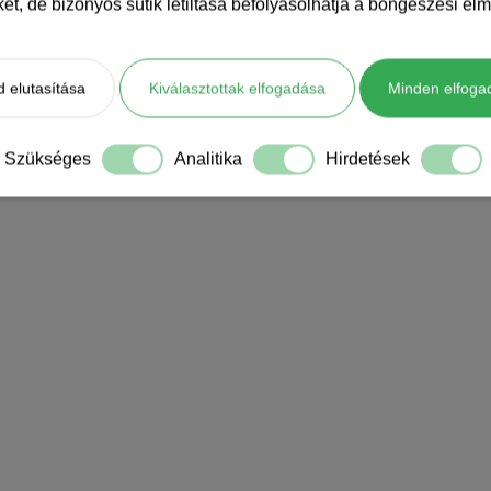
iket, de bizonyos sütik letiltása befolyásolhatja a böngészési élm
 elutasítása
Kiválasztottak elfogadása
Minden elfoga
Szükséges
Analitika
Hirdetések