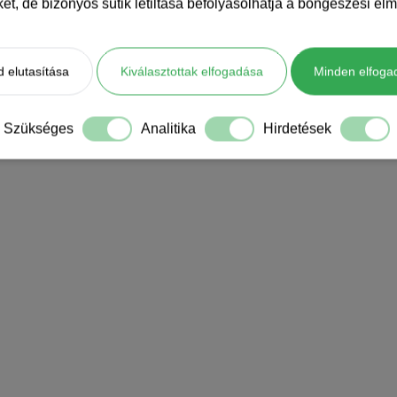
iket, de bizonyos sütik letiltása befolyásolhatja a böngészési élm
 elutasítása
Kiválasztottak elfogadása
Minden elfoga
Szükséges
Analitika
Hirdetések