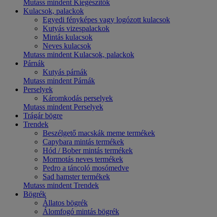
Mutass mindent Kiegészítők
Kulacsok, palackok
Egyedi fényképes vagy logózott kulacsok
Kutyás vizespalackok
Mintás kulacsok
Neves kulacsok
Mutass mindent Kulacsok, palackok
Párnák
Kutyás párnák
Mutass mindent Párnák
Perselyek
Káromkodás perselyek
Mutass mindent Perselyek
Trágár bögre
Trendek
Beszélgető macskák meme termékek
Capybara mintás termékek
Hód / Bober mintás termékek
Mormotás neves termékek
Pedro a táncoló mosómedve
Sad hamster termékek
Mutass mindent Trendek
Bögrék
Állatos bögrék
Álomfogó mintás bögrék