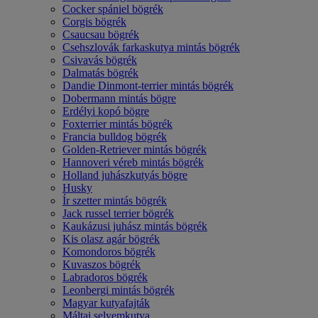
Cocker spániel bögrék
Corgis bögrék
Csaucsau bögrék
Csehszlovák farkaskutya mintás bögrék
Csivavás bögrék
Dalmatás bögrék
Dandie Dinmont-terrier mintás bögrék
Dobermann mintás bögre
Erdélyi kopó bögre
Foxterrier mintás bögrék
Francia bulldog bögrék
Golden-Retriever mintás bögrék
Hannoveri véreb mintás bögrék
Holland juhászkutyás bögre
Husky
Ír szetter mintás bögrék
Jack russel terrier bögrék
Kaukázusi juhász mintás bögrék
Kis olasz agár bögrék
Komondoros bögrék
Kuvaszos bögrék
Labradoros bögrék
Leonbergi mintás bögrék
Magyar kutyafajták
Máltai selyemkutya