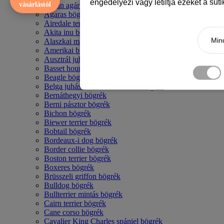
engedélyezi vagy letiltja ezeket a süt
vásárlástól
Afgán agár bögrék
Agaras bögrék
Airedale terrier mintás bögre
Akita inu bögrék
Mind
Alaszkai malamut bögrék
Amerikai bulldog mintás bögrék
Ausztrál juhászkutya bögrék
Basset hound mintás bögrék
Beagle bögrék
Belga juhász - malinois mintás bögrék
Bernáthegyi bögrék
Berni pásztor bögrék
Bichon bögrék
Biewer terrier bögrék
Bobtail bögrék
Bordeaux-i dog bögrék
Border collie bögrék
Boston terrier bögrék
Boxeres bögrék
Brüsszeli griffon bögrék
Bulldog bögrék
Bullterrier mintás bögrék
Cairn terrier bögrék
Cane corso bögrék
Cavalier King Charles spániel bögrék