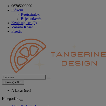
06705000800
Fiókom
Regisztrálok
Bejelentkezés
Kívánságlista (0)
Vásárló Kosár
Fizetés
0 árú(k) - 0 Ft
A kosár üres!
Kategóriák