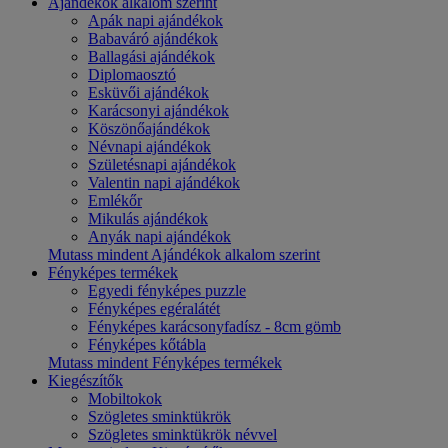
Ajándékok alkalom szerint
Apák napi ajándékok
Babaváró ajándékok
Ballagási ajándékok
Diplomaosztó
Esküvői ajándékok
Karácsonyi ajándékok
Köszönőajándékok
Névnapi ajándékok
Születésnapi ajándékok
Valentin napi ajándékok
Emlékőr
Mikulás ajándékok
Anyák napi ajándékok
Mutass mindent Ajándékok alkalom szerint
Fényképes termékek
Egyedi fényképes puzzle
Fényképes egéralátét
Fényképes karácsonyfadísz - 8cm gömb
Fényképes kőtábla
Mutass mindent Fényképes termékek
Kiegészítők
Mobiltokok
Szögletes sminktükrök
Szögletes sminktükrök névvel