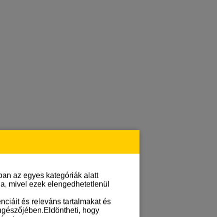
an az egyes kategóriák alatt
lja, mivel ezek elengedhetetlenül
ciáit és releváns tartalmakat és
öngészőjében.Eldöntheti, hogy