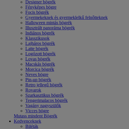
Designer bögrék
Fényképes bögre
Focis bögrék
Gyermekeknek és gyermeklelkű felnőtteknek
Halloween mintás bögrék
Illusztrált panoráma bögrék
Indiános bögrék
Klasszikusok
Lajháros bögrék
Latte bögrék
Logózott bögrék
Lovas bögrék
Macskás bögrék
Morcica bögrék
Neves bögre
Pin-up bögrék
Retro jellegű bögrék
Rovarok
Szarkasztikus bögrék
Tengerimalacos bögrék
Vagány nagyszülők
Vicces bögre
Mutass mindent Bögrék
Kedvenceknek
Biléták