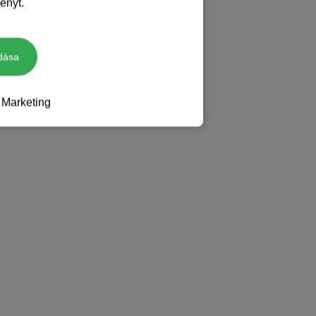
ényt.
dása
Marketing