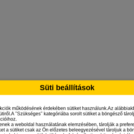
Süti beállítások
nkciók működésének érdekében sütiket használunk.Az alábbiakb
ütiről.A "Szükséges" kategóriába sorolt sütiket a böngésző táro
cióihoz.
tenek a weboldal használatának elemzésében, tárolják a preferen
ket a sütiket csak az Ön előzetes beleegyezésével tároljuk a b