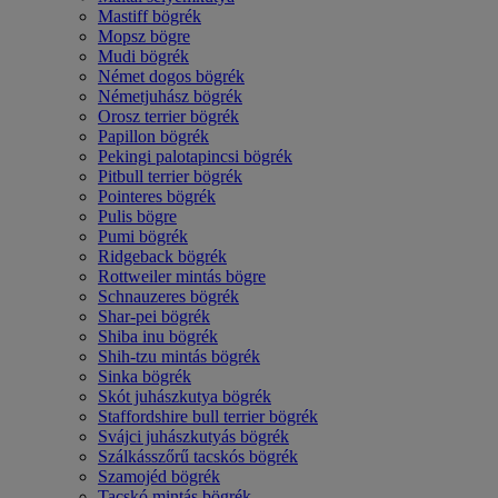
Mastiff bögrék
Mopsz bögre
Mudi bögrék
Német dogos bögrék
Németjuhász bögrék
Orosz terrier bögrék
Papillon bögrék
Pekingi palotapincsi bögrék
Pitbull terrier bögrék
Pointeres bögrék
Pulis bögre
Pumi bögrék
Ridgeback bögrék
Rottweiler mintás bögre
Schnauzeres bögrék
Shar-pei bögrék
Shiba inu bögrék
Shih-tzu mintás bögrék
Sinka bögrék
Skót juhászkutya bögrék
Staffordshire bull terrier bögrék
Svájci juhászkutyás bögrék
Szálkásszőrű tacskós bögrék
Szamojéd bögrék
Tacskó mintás bögrék