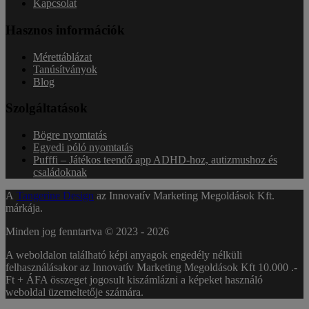
Kapcsolat
Hasznos információk
Mérettáblázat
Tanúsítványok
Blog
Szolgáltatások
Bögre nyomtatás
Egyedi póló nyomtatás
Pufffi – Játékos teendő app ADHD-hoz, autizmushoz és
családoknak
A
Tangerine Design
az Innovatív Marketing Megoldások Kft.
márkája.
Minden jog fenntartva © 2023 -
2026
A weboldalon található képi anyagok engedély nélküli
felhasználásakor az Innovatív Marketing Megoldások Kft 10.000 .-
Ft + ÁFA összeget jogosult kiszámlázni a képeket használó
weboldal üzemeltetője számára.