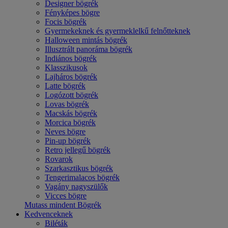
Designer bögrék
Fényképes bögre
Focis bögrék
Gyermekeknek és gyermeklelkű felnőtteknek
Halloween mintás bögrék
Illusztrált panoráma bögrék
Indiános bögrék
Klasszikusok
Lajháros bögrék
Latte bögrék
Logózott bögrék
Lovas bögrék
Macskás bögrék
Morcica bögrék
Neves bögre
Pin-up bögrék
Retro jellegű bögrék
Rovarok
Szarkasztikus bögrék
Tengerimalacos bögrék
Vagány nagyszülők
Vicces bögre
Mutass mindent Bögrék
Kedvenceknek
Biléták