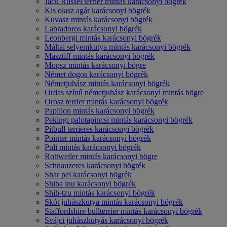
Jack Russel terrier mintás karácsonyi bögrék
Kis olasz agár karácsonyi bögrék
Kuvasz mintás karácsonyi bögrék
Labradoros karácsonyi bögrék
Leonbergi mintás karácsonyi bögrék
Máltai selyemkutya mintás karácsonyi bögrék
Masztiff mintás karácsonyi bögrék
Mopsz mintás karácsonyi bögre
Német dogos karácsonyi bögrék
Németjuhász mintás karácsonyi bögrék
Ordas színű németjuhász karácsonyi mintás bögre
Orosz terrier mintás karácsonyi bögrék
Papillon mintás karácsonyi bögrék
Pekingi palotapincsi mintás karácsonyi bögrék
Pitbull terrieres karácsonyi bögrék
Pointer mintás karácsonyi bögrék
Puli mintás karácsonyi bögrék
Rottweiler mintás karácsonyi bögre
Schnauzeres karácsonyi bögrék
Shar pei karácsonyi bögrék
Shiba inu karácsonyi bögrék
Shih-tzu mintás karácsonyi bögrék
Skót juhászkutya mintás karácsonyi bögrék
Staffordshire bullterrier mintás karácsonyi bögrék
Svájci juhászkutyás karácsonyi bögrék