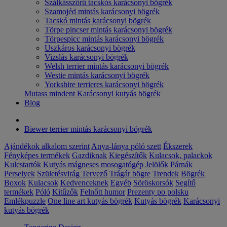
Szálkásszőrű tacskós karácsonyi bögrék
Szamojéd mintás karácsonyi bögrék
Tacskó mintás karácsonyi bögrék
Törpe pincser mintás karácsonyi bögrék
Törpespicc mintás karácsonyi bögrék
Uszkáros karácsonyi bögrék
Vizslás karácsonyi bögrék
Welsh terrier mintás karácsonyi bögrék
Westie mintás karácsonyi bögrék
Yorkshire terrieres karácsonyi bögrék
Mutass mindent Karácsonyi kutyás bögrék
Blog
Biewer terrier mintás karácsonyi bögrék
Ajándékok alkalom szerint
Anya-lánya póló szett
Ékszerek
Fényképes termékek
Gazdiknak
Kiegészítők
Kulacsok, palackok
Kulcstartók
Kutyás mágneses mosogatógép Jelölők
Párnák
Perselyek
Születésvirág
Tervező
Trágár bögre
Trendek
Bögrék
Boxok
Kulacsok
Kedvenceknek
Egyéb
Söröskorsók
Segítő
termékek
Póló
Kitűzők
Felnőtt humor
Prezenty po polsku
Emlékpuzzle
One line art kutyás bögrék
Kutyás bögrék
Karácsonyi
kutyás bögrék