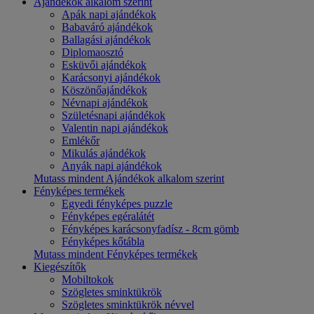
Ajándékok alkalom szerint
Apák napi ajándékok
Babaváró ajándékok
Ballagási ajándékok
Diplomaosztó
Esküvői ajándékok
Karácsonyi ajándékok
Köszönőajándékok
Névnapi ajándékok
Születésnapi ajándékok
Valentin napi ajándékok
Emlékőr
Mikulás ajándékok
Anyák napi ajándékok
Mutass mindent Ajándékok alkalom szerint
Fényképes termékek
Egyedi fényképes puzzle
Fényképes egéralátét
Fényképes karácsonyfadísz - 8cm gömb
Fényképes kőtábla
Mutass mindent Fényképes termékek
Kiegészítők
Mobiltokok
Szögletes sminktükrök
Szögletes sminktükrök névvel