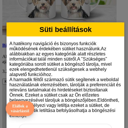
Süti beállítások
A hatékony navigáció és bizonyos funkciók
Biewer terrier mintás karácsonyi bögre
működésének érdekében sütiket használunk.Az
alábbiakban az egyes kategóriák alatt részletes
Ahogy a karácsony közeledik, az emberek keresik azokat az
információkat talál minden sütiről.A "Szükséges"
ajándékokat, amelyek nem csak szépek, de e..
kategóriába sorolt sütiket a böngésző tárolja, mivel
ezek elengedhetetlenül szükségesek a webhely
3.290 Ft
ÁFA nélkül: 2.591 Ft
alapvető funkcióihoz.
A harmadik féltől származó sütik segítenek a weboldal
Kosárba
használatának elemzésében, tárolják a preferenciáit és
releváns tartalmakat és hirdetéseket biztosítanak
Önnek. Ezeket a sütiket csak az Ön előzetes
beleegyezésével tároljuk a böngészőjében.Eldöntheti,
hogy engedélyezi vagy letiltja ezeket a sütiket, de
Elállok a
bizonyos sütik letiltása befolyásolhatja a böngészési
vásárlástól
élményt.