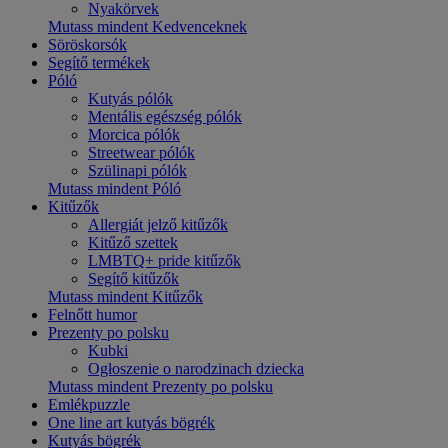
Nyakörvek
Mutass mindent Kedvenceknek
Söröskorsók
Segítő termékek
Póló
Kutyás pólók
Mentális egészség pólók
Morcica pólók
Streetwear pólók
Szülinapi pólók
Mutass mindent Póló
Kitűzők
Allergiát jelző kitűzők
Kitűző szettek
LMBTQ+ pride kitűzők
Segítő kitűzők
Mutass mindent Kitűzők
Felnőtt humor
Prezenty po polsku
Kubki
Ogłoszenie o narodzinach dziecka
Mutass mindent Prezenty po polsku
Emlékpuzzle
One line art kutyás bögrék
Kutyás bögrék