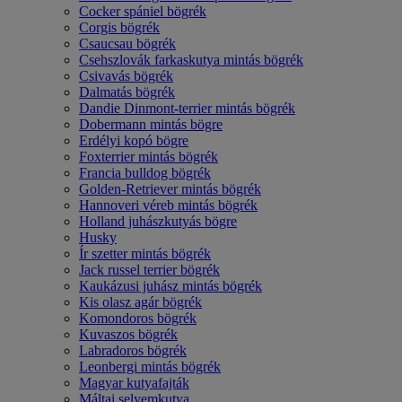
Cocker spániel bögrék
Corgis bögrék
Csaucsau bögrék
Csehszlovák farkaskutya mintás bögrék
Csivavás bögrék
Dalmatás bögrék
Dandie Dinmont-terrier mintás bögrék
Dobermann mintás bögre
Erdélyi kopó bögre
Foxterrier mintás bögrék
Francia bulldog bögrék
Golden-Retriever mintás bögrék
Hannoveri véreb mintás bögrék
Holland juhászkutyás bögre
Husky
Ír szetter mintás bögrék
Jack russel terrier bögrék
Kaukázusi juhász mintás bögrék
Kis olasz agár bögrék
Komondoros bögrék
Kuvaszos bögrék
Labradoros bögrék
Leonbergi mintás bögrék
Magyar kutyafajták
Máltai selyemkutya