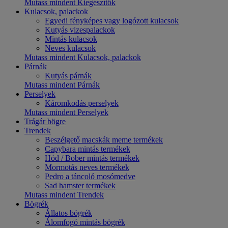
Mutass mindent Kiegészítők
Kulacsok, palackok
Egyedi fényképes vagy logózott kulacsok
Kutyás vizespalackok
Mintás kulacsok
Neves kulacsok
Mutass mindent Kulacsok, palackok
Párnák
Kutyás párnák
Mutass mindent Párnák
Perselyek
Káromkodás perselyek
Mutass mindent Perselyek
Trágár bögre
Trendek
Beszélgető macskák meme termékek
Capybara mintás termékek
Hód / Bober mintás termékek
Mormotás neves termékek
Pedro a táncoló mosómedve
Sad hamster termékek
Mutass mindent Trendek
Bögrék
Állatos bögrék
Álomfogó mintás bögrék