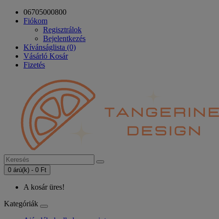
06705000800
Fiókom
Regisztrálok
Bejelentkezés
Kívánságlista (0)
Vásárló Kosár
Fizetés
0 árú(k) - 0 Ft
A kosár üres!
Kategóriák