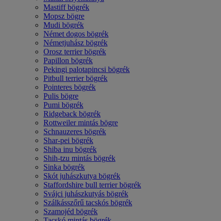
Mastiff bögrék
Mopsz bögre
Mudi bögrék
Német dogos bögrék
Németjuhász bögrék
Orosz terrier bögrék
Papillon bögrék
Pekingi palotapincsi bögrék
Pitbull terrier bögrék
Pointeres bögrék
Pulis bögre
Pumi bögrék
Ridgeback bögrék
Rottweiler mintás bögre
Schnauzeres bögrék
Shar-pei bögrék
Shiba inu bögrék
Shih-tzu mintás bögrék
Sinka bögrék
Skót juhászkutya bögrék
Staffordshire bull terrier bögrék
Svájci juhászkutyás bögrék
Szálkásszőrű tacskós bögrék
Szamojéd bögrék
Tacskó mintás bögrék