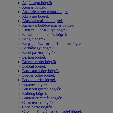
Afgán agár bögrék
Agaras bögrék
Airedale terrier mintás bögre
Akita inu bögrék
Alaszkai malamut bögrék
Amerikai bulldog mintás bögrék
Ausztrál juhászkutya bögrék
Basset hound mintás bögrék
Beagle bögrék
Belga juhász - malinois mintás bögrék
Bernáthegyi bögrék
Berni pásztor bögrék
Bichon bögrék
Biewer terrier bögrék
Bobtail bögrék
Bordeaux-i dog bögrék
Border collie bögrék
Boston terrier bögrék
Boxeres bögrék
Brüsszeli griffon bögrék
Bulldog bögrék
Bullterrier mintás bögrék
Cairn terrier bögrék
Cane corso bögrék
Cavalier King Charles spániel bögrék