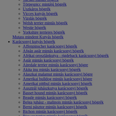
Törpespicc mintájú bögrék
Uszkáros bögrék
Vicces kutyás bögrék
Vizslás bögrék
Welsh terrier mintás bögrék
Westie bögrék
Yorkshire terrieres bögrék
Mutass mindent Kutyás bögrék
Karácsonyi kutyás bögrék
Affenpinscher karácsonyi bögrék
Afgán agár mintás karácsonyi bögrék
Afrikai oroszlánkutya - rigdeback karácsonyi bögrék
Agár mintás karácsonyi bögrék
Airedale terrier mintás karácsonyi bögre
Akita inu mintás karácsonyi bögrék
Alaszkai malamut mintás karácsonyi bögre
Amerikai bulldog mintás karácsonyi bögre
Amerikai pittbul mintás karácsonyi bögrék
Ausztrál juhászkutya karácsonyi bögrék
Basset hound mintás karácsonyi bögrék
Beagle mintás karácsonyi bögrék
Belga juhász - malinois mintás karácsonyi bögrék
Berni pásztor mintás karácsonyi bögrék
Bichon mintás karácsonyi bögrék