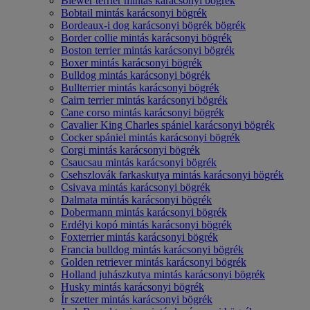
Biewer terrier mintás karácsonyi bögrék
Bobtail mintás karácsonyi bögrék
Bordeaux-i dog karácsonyi bögrék bögrék
Border collie mintás karácsonyi bögrék
Boston terrier mintás karácsonyi bögrék
Boxer mintás karácsonyi bögrék
Bulldog mintás karácsonyi bögrék
Bullterrier mintás karácsonyi bögrék
Cairn terrier mintás karácsonyi bögrék
Cane corso mintás karácsonyi bögrék
Cavalier King Charles spániel karácsonyi bögrék
Cocker spániel mintás karácsonyi bögrék
Corgi mintás karácsonyi bögrék
Csaucsau mintás karácsonyi bögrék
Csehszlovák farkaskutya mintás karácsonyi bögrék
Csivava mintás karácsonyi bögrék
Dalmata mintás karácsonyi bögrék
Dobermann mintás karácsonyi bögrék
Erdélyi kopó mintás karácsonyi bögrék
Foxterrier mintás karácsonyi bögrék
Francia bulldog mintás karácsonyi bögrék
Golden retriever mintás karácsonyi bögrék
Holland juhászkutya mintás karácsonyi bögrék
Husky mintás karácsonyi bögrék
Ír szetter mintás karácsonyi bögrék