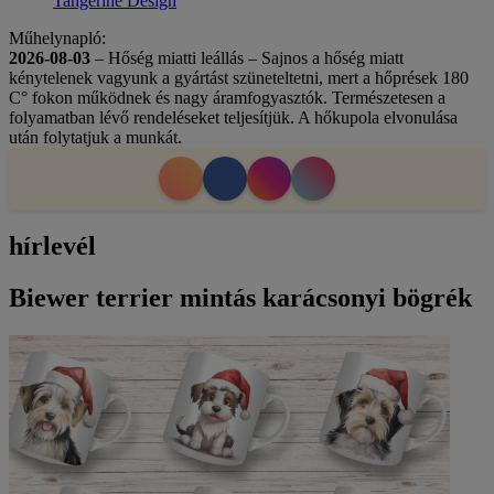
Tangerine Design
Műhelynapló:
2026-08-03
– Hőség miatti leállás – Sajnos a hőség miatt
kénytelenek vagyunk a gyártást szüneteltetni, mert a hőprések 180
C° fokon működnek és nagy áramfogyasztók. Természetesen a
folyamatban lévő rendeléseket teljesítjük. A hőkupola elvonulása
után folytatjuk a munkát.
hírlevél
Biewer terrier mintás karácsonyi bögrék