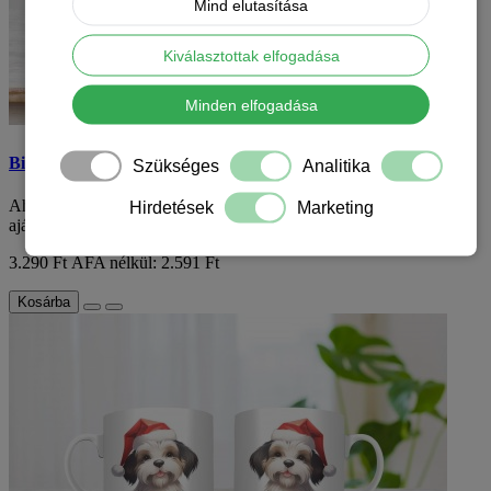
Mind elutasítása
Kiválasztottak elfogadása
Minden elfogadása
Biewer terrier mintás karácsonyi bögre
Szükséges
Analitika
Ahogy a karácsony közeledik, az emberek keresik azokat az
Hirdetések
Marketing
ajándékokat, amelyek nem csak szépek, de e..
3.290 Ft
ÁFA nélkül: 2.591 Ft
Kosárba