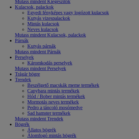
Mutass mindent Kiegészítők
Kulacsok, palackok
Egyedi fényképes vagy logózott kulacsok
Kutyás vizespalackok
Mintás kulacsok
Neves kulacsok
Mutass mindent Kulacsok, palackok
Párnák
Kutyás párnák
Mutass mindent Párnák
Perselyek
Káromkodás perselyek
Mutass mindent Perselyek
Trágár bögre
Trendek
Beszélgető macskák meme termékek
Capybara mintás termékek
Hód / Bober mintás termékek
Mormotás neves termékek
Pedro a táncoló mosómedve
Sad hamster termékek
Mutass mindent Trendek
Bögrék
Állatos bögrék
Álomfogó mintás bögrék