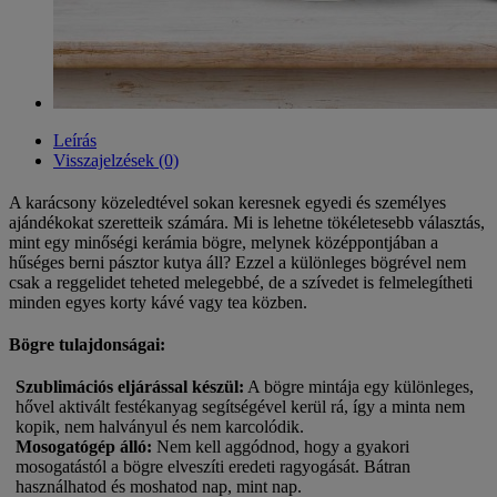
Leírás
Visszajelzések (0)
A karácsony közeledtével sokan keresnek egyedi és személyes
ajándékokat szeretteik számára. Mi is lehetne tökéletesebb választás,
mint egy minőségi kerámia bögre, melynek középpontjában a
hűséges berni pásztor kutya áll? Ezzel a különleges bögrével nem
csak a reggelidet teheted melegebbé, de a szívedet is felmelegítheti
minden egyes korty kávé vagy tea közben.
Bögre tulajdonságai:
Szublimációs eljárással készül:
A bögre mintája egy különleges,
hővel aktivált festékanyag segítségével kerül rá, így a minta nem
kopik, nem halványul és nem karcolódik.
Mosogatógép álló:
Nem kell aggódnod, hogy a gyakori
mosogatástól a bögre elveszíti eredeti ragyogását. Bátran
használhatod és moshatod nap, mint nap.