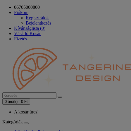
06705000800
Fiókom
Regisztrálok
Bejelentkezés
Kívánságlista (0)
Vásárló Kosár
Fizetés
0 árú(k) - 0 Ft
A kosár üres!
Kategóriák