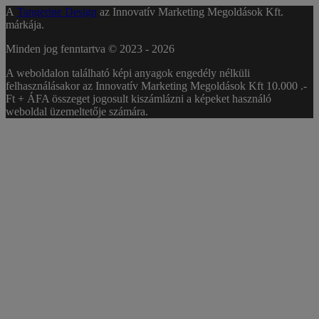
A
Tangerine Design
az Innovatív Marketing Megoldások Kft.
márkája.
Minden jog fenntartva © 2023 -
2026
A weboldalon található képi anyagok engedély nélküli
felhasználásakor az Innovatív Marketing Megoldások Kft 10.000 .-
Ft + ÁFA összeget jogosult kiszámlázni a képeket használó
weboldal üzemeltetője számára.