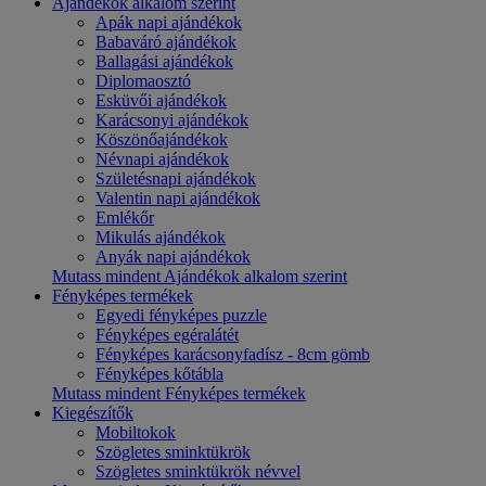
Ajándékok alkalom szerint
Apák napi ajándékok
Babaváró ajándékok
Ballagási ajándékok
Diplomaosztó
Esküvői ajándékok
Karácsonyi ajándékok
Köszönőajándékok
Névnapi ajándékok
Születésnapi ajándékok
Valentin napi ajándékok
Emlékőr
Mikulás ajándékok
Anyák napi ajándékok
Mutass mindent Ajándékok alkalom szerint
Fényképes termékek
Egyedi fényképes puzzle
Fényképes egéralátét
Fényképes karácsonyfadísz - 8cm gömb
Fényképes kőtábla
Mutass mindent Fényképes termékek
Kiegészítők
Mobiltokok
Szögletes sminktükrök
Szögletes sminktükrök névvel