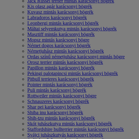
Jack Russel terrier mintás karácsonyi bögrék
Kis olasz agár karácsonyi bögrék
Kuvasz mintás karácsonyi bögrék
Labradoros karácsonyi bögrék
Leonbergi mintás karácsonyi bögrék
Máltai selyemkutya mintás karácsonyi bögrék
Masztiff mintás karácsonyi bögrék
Mopsz mintás karácsonyi bögre
Német dogos karácsonyi bögrék
Németjuhász mintás karácsonyi bögrék
Ordas színű németjuhász karácsonyi mintás bögre
Orosz terrier mintás karácsonyi bögrék
Papillon mintás karácsonyi bögrék
Pekingi palotapincsi mintás karácsonyi bögrék
Pitbull terrieres karácsonyi bögrék
Pointer mintás karácsonyi bögrék
Puli mintás karácsonyi bögrék
Rottweiler mintás karácsonyi bögre
Schnauzeres karácsonyi bögrék
Shar pei karácsonyi bögrék
Shiba inu karácsonyi bögrék
Shih-tzu mintás karácsonyi bögrék
Skót juhászkutya mintás karácsonyi bögrék
Staffordshire bullterrier mintás karácsonyi bögrék
Svájci juhászkutyás karácsonyi bögrék