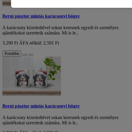
Berni pásztor mintás karácsonyi bögre
A karácsony közeledtével sokan keresnek egyedi és személyes
ajándékokat szeretteik számára. Mi is le..
3.290 Ft
ÁFA nélkül: 2.591 Ft
Kosárba
Berni pásztor mintás karácsonyi bögre
A karácsony közeledtével sokan keresnek egyedi és személyes
ajándékokat szeretteik számára. Mi is le..