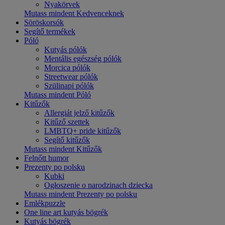
Nyakörvek
Mutass mindent Kedvenceknek
Söröskorsók
Segítő termékek
Póló
Kutyás pólók
Mentális egészség pólók
Morcica pólók
Streetwear pólók
Szülinapi pólók
Mutass mindent Póló
Kitűzők
Allergiát jelző kitűzők
Kitűző szettek
LMBTQ+ pride kitűzők
Segítő kitűzők
Mutass mindent Kitűzők
Felnőtt humor
Prezenty po polsku
Kubki
Ogłoszenie o narodzinach dziecka
Mutass mindent Prezenty po polsku
Emlékpuzzle
One line art kutyás bögrék
Kutyás bögrék