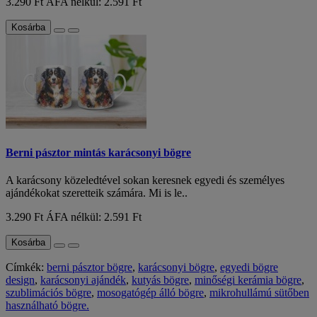
3.290 Ft
ÁFA nélkül: 2.591 Ft
Kosárba
Berni pásztor mintás karácsonyi bögre
A karácsony közeledtével sokan keresnek egyedi és személyes
ajándékokat szeretteik számára. Mi is le..
3.290 Ft
ÁFA nélkül: 2.591 Ft
Kosárba
Címkék:
berni pásztor bögre
,
karácsonyi bögre
,
egyedi bögre
design
,
karácsonyi ajándék
,
kutyás bögre
,
minőségi kerámia bögre
,
szublimációs bögre
,
mosogatógép álló bögre
,
mikrohullámú sütőben
használható bögre.