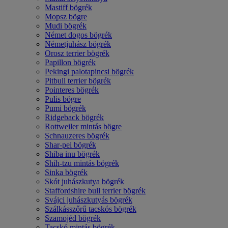
Mastiff bögrék
Mopsz bögre
Mudi bögrék
Német dogos bögrék
Németjuhász bögrék
Orosz terrier bögrék
Papillon bögrék
Pekingi palotapincsi bögrék
Pitbull terrier bögrék
Pointeres bögrék
Pulis bögre
Pumi bögrék
Ridgeback bögrék
Rottweiler mintás bögre
Schnauzeres bögrék
Shar-pei bögrék
Shiba inu bögrék
Shih-tzu mintás bögrék
Sinka bögrék
Skót juhászkutya bögrék
Staffordshire bull terrier bögrék
Svájci juhászkutyás bögrék
Szálkásszőrű tacskós bögrék
Szamojéd bögrék
Tacskó mintás bögrék