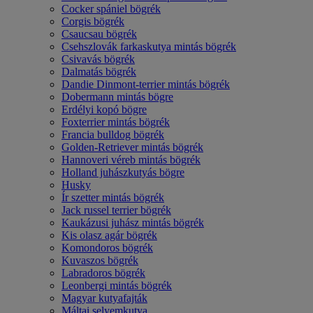
Cocker spániel bögrék
Corgis bögrék
Csaucsau bögrék
Csehszlovák farkaskutya mintás bögrék
Csivavás bögrék
Dalmatás bögrék
Dandie Dinmont-terrier mintás bögrék
Dobermann mintás bögre
Erdélyi kopó bögre
Foxterrier mintás bögrék
Francia bulldog bögrék
Golden-Retriever mintás bögrék
Hannoveri véreb mintás bögrék
Holland juhászkutyás bögre
Husky
Ír szetter mintás bögrék
Jack russel terrier bögrék
Kaukázusi juhász mintás bögrék
Kis olasz agár bögrék
Komondoros bögrék
Kuvaszos bögrék
Labradoros bögrék
Leonbergi mintás bögrék
Magyar kutyafajták
Máltai selyemkutya