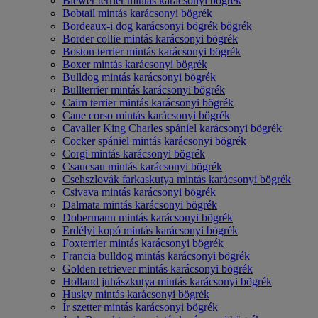
Biewer terrier mintás karácsonyi bögrék
Bobtail mintás karácsonyi bögrék
Bordeaux-i dog karácsonyi bögrék bögrék
Border collie mintás karácsonyi bögrék
Boston terrier mintás karácsonyi bögrék
Boxer mintás karácsonyi bögrék
Bulldog mintás karácsonyi bögrék
Bullterrier mintás karácsonyi bögrék
Cairn terrier mintás karácsonyi bögrék
Cane corso mintás karácsonyi bögrék
Cavalier King Charles spániel karácsonyi bögrék
Cocker spániel mintás karácsonyi bögrék
Corgi mintás karácsonyi bögrék
Csaucsau mintás karácsonyi bögrék
Csehszlovák farkaskutya mintás karácsonyi bögrék
Csivava mintás karácsonyi bögrék
Dalmata mintás karácsonyi bögrék
Dobermann mintás karácsonyi bögrék
Erdélyi kopó mintás karácsonyi bögrék
Foxterrier mintás karácsonyi bögrék
Francia bulldog mintás karácsonyi bögrék
Golden retriever mintás karácsonyi bögrék
Holland juhászkutya mintás karácsonyi bögrék
Husky mintás karácsonyi bögrék
Ír szetter mintás karácsonyi bögrék