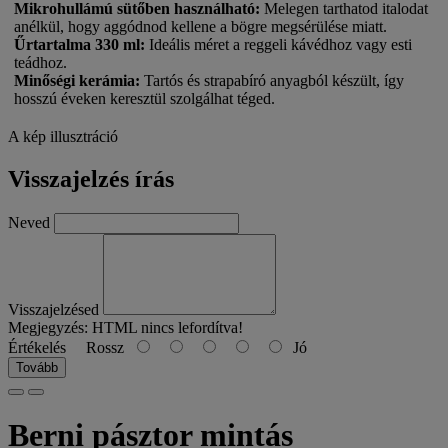
Mikrohullámú sütőben használható:
Melegen tarthatod italodat
anélkül, hogy aggódnod kellene a bögre megsérülése miatt.
Űrtartalma 330 ml:
Ideális méret a reggeli kávédhoz vagy esti
teádhoz.
Minőségi kerámia:
Tartós és strapabíró anyagból készült, így
hosszú éveken keresztül szolgálhat téged.
A kép illusztráció
Visszajelzés írás
Neved
Visszajelzésed
Megjegyzés:
HTML nincs lefordítva!
Értékelés
Rossz
Jó
Tovább
Berni pásztor mintás