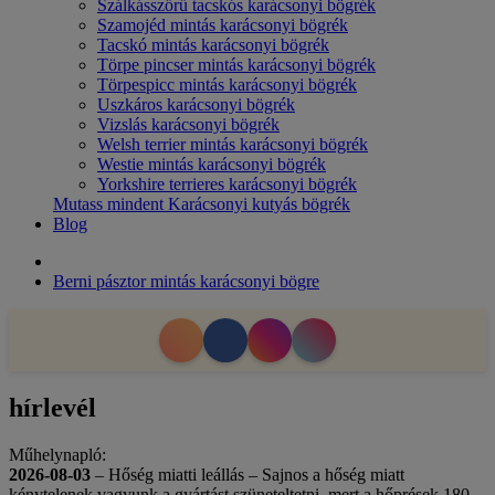
Szálkásszőrű tacskós karácsonyi bögrék
Szamojéd mintás karácsonyi bögrék
Tacskó mintás karácsonyi bögrék
Törpe pincser mintás karácsonyi bögrék
Törpespicc mintás karácsonyi bögrék
Uszkáros karácsonyi bögrék
Vizslás karácsonyi bögrék
Welsh terrier mintás karácsonyi bögrék
Westie mintás karácsonyi bögrék
Yorkshire terrieres karácsonyi bögrék
Mutass mindent Karácsonyi kutyás bögrék
Blog
Berni pásztor mintás karácsonyi bögre
hírlevél
Műhelynapló:
2026-08-03
– Hőség miatti leállás – Sajnos a hőség miatt
kénytelenek vagyunk a gyártást szüneteltetni, mert a hőprések 180