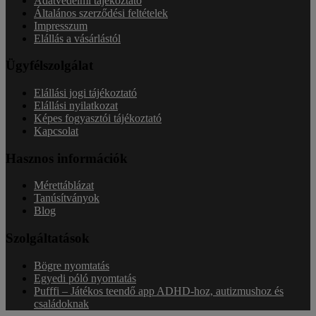
Adatvédelmi tájékoztató
Általános szerződési feltételek
Impresszum
Elállás a vásárlástól
Ügyfélszolgálat
Elállási jogi tájékoztató
Elállási nyilatkozat
Képes fogyasztói tájékoztató
Kapcsolat
Hasznos információk
Mérettáblázat
Tanúsítványok
Blog
Szolgáltatások
Bögre nyomtatás
Egyedi póló nyomtatás
Pufffi – Játékos teendő app ADHD-hoz, autizmushoz és
családoknak