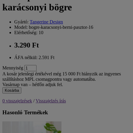
karácsonyi bögre
Gyártó:
Tangerine Design
Model: bogre-karacsonyi-berni-pasztor-16
Elérhetőség: 10
3.290 Ft
ÁFA nélkül: 2.591 Ft
Mennyiség
A kosár jelenlegi értékével még 15 000 Ft hiányzik az ingyenes
szállításhoz MPL csomagpontra vagy automatába.
Vasárnap van – hétfőn adjuk fel.
Kosárba
0 visszajelzések
/
Visszajelzés írás
Hasonló Termékek