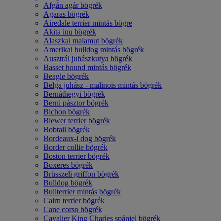
Afgán agár bögrék
Agaras bögrék
Airedale terrier mintás bögre
Akita inu bögrék
Alaszkai malamut bögrék
Amerikai bulldog mintás bögrék
Ausztrál juhászkutya bögrék
Basset hound mintás bögrék
Beagle bögrék
Belga juhász - malinois mintás bögrék
Bernáthegyi bögrék
Berni pásztor bögrék
Bichon bögrék
Biewer terrier bögrék
Bobtail bögrék
Bordeaux-i dog bögrék
Border collie bögrék
Boston terrier bögrék
Boxeres bögrék
Brüsszeli griffon bögrék
Bulldog bögrék
Bullterrier mintás bögrék
Cairn terrier bögrék
Cane corso bögrék
Cavalier King Charles spániel bögrék