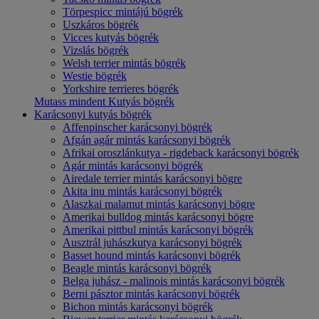
Törpespicc mintájú bögrék
Uszkáros bögrék
Vicces kutyás bögrék
Vizslás bögrék
Welsh terrier mintás bögrék
Westie bögrék
Yorkshire terrieres bögrék
Mutass mindent Kutyás bögrék
Karácsonyi kutyás bögrék
Affenpinscher karácsonyi bögrék
Afgán agár mintás karácsonyi bögrék
Afrikai oroszlánkutya - rigdeback karácsonyi bögrék
Agár mintás karácsonyi bögrék
Airedale terrier mintás karácsonyi bögre
Akita inu mintás karácsonyi bögrék
Alaszkai malamut mintás karácsonyi bögre
Amerikai bulldog mintás karácsonyi bögre
Amerikai pittbul mintás karácsonyi bögrék
Ausztrál juhászkutya karácsonyi bögrék
Basset hound mintás karácsonyi bögrék
Beagle mintás karácsonyi bögrék
Belga juhász - malinois mintás karácsonyi bögrék
Berni pásztor mintás karácsonyi bögrék
Bichon mintás karácsonyi bögrék