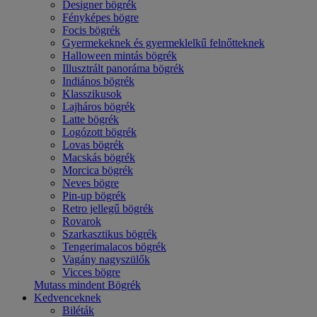
Designer bögrék
Fényképes bögre
Focis bögrék
Gyermekeknek és gyermeklelkű felnőtteknek
Halloween mintás bögrék
Illusztrált panoráma bögrék
Indiános bögrék
Klasszikusok
Lajháros bögrék
Latte bögrék
Logózott bögrék
Lovas bögrék
Macskás bögrék
Morcica bögrék
Neves bögre
Pin-up bögrék
Retro jellegű bögrék
Rovarok
Szarkasztikus bögrék
Tengerimalacos bögrék
Vagány nagyszülők
Vicces bögre
Mutass mindent Bögrék
Kedvenceknek
Biléták