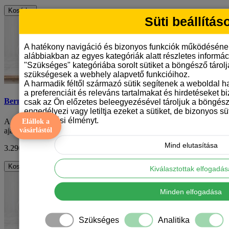
Kosárba
Süti beállítás
A hatékony navigáció és bizonyos funkciók működéséne
alábbiakban az egyes kategóriák alatt részletes informáci
"Szükséges" kategóriába sorolt sütiket a böngésző tárol
szükségesek a webhely alapvető funkcióihoz.
A harmadik féltől származó sütik segítenek a weboldal 
a preferenciáit és releváns tartalmakat és hirdetéseket b
Berni pásztor mintás karácsonyi bögre
csak az Ön előzetes beleegyezésével tároljuk a böngész
engedélyezi vagy letiltja ezeket a sütiket, de bizonyos süt
böngészési élményt.
A karácsony közeledtével sokan keresnek egyedi és személyes
Elállok a
ajándékokat szeretteik számára. Mi is le..
vásárlástól
Mind elutasítása
3.290 Ft
ÁFA nélkül: 2.591 Ft
Kosárba
Kiválasztottak elfogadá
Minden elfogadása
Szükséges
Analitika