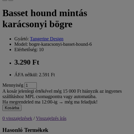
Basset hound mintás
karácsonyi bögre
Gyártó:
Tangerine Design
Model: bogre-karacsonyi-basset-hound-6
Elérhetőség: 10
3.290 Ft
ÁFA nélkül: 2.591 Ft
Mennyiség
A kosár jelenlegi értékével még 15 000 Ft hiányzik az ingyenes
szállításhoz MPL csomagpontra vagy automatába.
Ha megrendeled ma 12:00-ig → még ma feladjuk!
Kosárba
0 visszajelzések
/
Visszajelzés írás
Hasonló Termékek