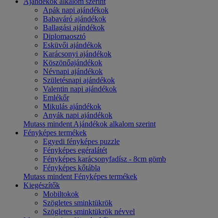
Ajándékok alkalom szerint
Apák napi ajándékok
Babaváró ajándékok
Ballagási ajándékok
Diplomaosztó
Esküvői ajándékok
Karácsonyi ajándékok
Köszönőajándékok
Névnapi ajándékok
Születésnapi ajándékok
Valentin napi ajándékok
Emlékőr
Mikulás ajándékok
Anyák napi ajándékok
Mutass mindent Ajándékok alkalom szerint
Fényképes termékek
Egyedi fényképes puzzle
Fényképes egéralátét
Fényképes karácsonyfadísz - 8cm gömb
Fényképes kőtábla
Mutass mindent Fényképes termékek
Kiegészítők
Mobiltokok
Szögletes sminktükrök
Szögletes sminktükrök névvel