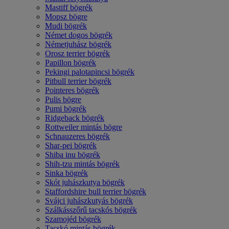
Mastiff bögrék
Mopsz bögre
Mudi bögrék
Német dogos bögrék
Németjuhász bögrék
Orosz terrier bögrék
Papillon bögrék
Pekingi palotapincsi bögrék
Pitbull terrier bögrék
Pointeres bögrék
Pulis bögre
Pumi bögrék
Ridgeback bögrék
Rottweiler mintás bögre
Schnauzeres bögrék
Shar-pei bögrék
Shiba inu bögrék
Shih-tzu mintás bögrék
Sinka bögrék
Skót juhászkutya bögrék
Staffordshire bull terrier bögrék
Svájci juhászkutyás bögrék
Szálkásszőrű tacskós bögrék
Szamojéd bögrék
Tacskó mintás bögrék