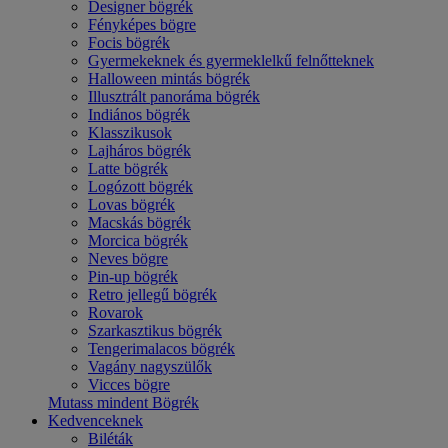
Designer bögrék
Fényképes bögre
Focis bögrék
Gyermekeknek és gyermeklelkű felnőtteknek
Halloween mintás bögrék
Illusztrált panoráma bögrék
Indiános bögrék
Klasszikusok
Lajháros bögrék
Latte bögrék
Logózott bögrék
Lovas bögrék
Macskás bögrék
Morcica bögrék
Neves bögre
Pin-up bögrék
Retro jellegű bögrék
Rovarok
Szarkasztikus bögrék
Tengerimalacos bögrék
Vagány nagyszülők
Vicces bögre
Mutass mindent Bögrék
Kedvenceknek
Biléták