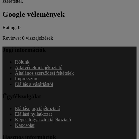
szeretettel.
Google vélemények
Rating: 0
Reviews: 0 visszajelzések
Jogi információk
Rólunk
Adatvédelmi tájékoztató
Általános szerződési feltételek
Impresszum
Elállás a vásárlástól
Ügyfélszolgálat
Elállási jogi tájékoztató
Elállási nyilatkozat
Képes fogyasztói tájékoztató
Kapcsolat
Hasznos információk