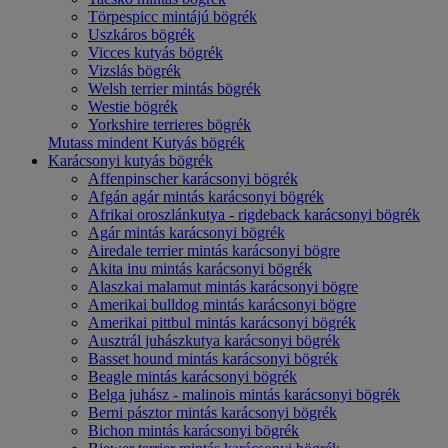
Törpespicc mintájú bögrék
Uszkáros bögrék
Vicces kutyás bögrék
Vizslás bögrék
Welsh terrier mintás bögrék
Westie bögrék
Yorkshire terrieres bögrék
Mutass mindent Kutyás bögrék
Karácsonyi kutyás bögrék
Affenpinscher karácsonyi bögrék
Afgán agár mintás karácsonyi bögrék
Afrikai oroszlánkutya - rigdeback karácsonyi bögrék
Agár mintás karácsonyi bögrék
Airedale terrier mintás karácsonyi bögre
Akita inu mintás karácsonyi bögrék
Alaszkai malamut mintás karácsonyi bögre
Amerikai bulldog mintás karácsonyi bögre
Amerikai pittbul mintás karácsonyi bögrék
Ausztrál juhászkutya karácsonyi bögrék
Basset hound mintás karácsonyi bögrék
Beagle mintás karácsonyi bögrék
Belga juhász - malinois mintás karácsonyi bögrék
Berni pásztor mintás karácsonyi bögrék
Bichon mintás karácsonyi bögrék