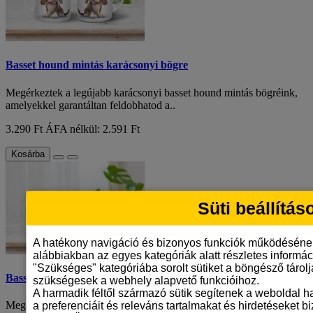
Basset hound mintás karácsonyi bögre
Megérkeztek a legújabb karácsonyi basset hound mintás bögréink,
amelyekkel garantáltan feldobhatod a..
3.290 Ft
ÁFA nélkül: 2.591 Ft
Kosárba
Süti beállítás
A hatékony navigáció és bizonyos funkciók működéséne
alábbiakban az egyes kategóriák alatt részletes informáci
"Szükséges" kategóriába sorolt sütiket a böngésző tárol
Basset hound mintás karácsonyi bögre
szükségesek a webhely alapvető funkcióihoz.
A harmadik féltől származó sütik segítenek a weboldal 
a preferenciáit és releváns tartalmakat és hirdetéseket b
Megérkeztek a legújabb karácsonyi basset hound mintás bögréink,