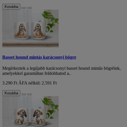
Kosárba
Basset hound mintás karácsonyi bögre
Megérkeztek a legújabb karácsonyi basset hound mintás bögréink,
amelyekkel garantáltan feldobhatod a..
3.290 Ft
ÁFA nélkül: 2.591 Ft
Kosárba