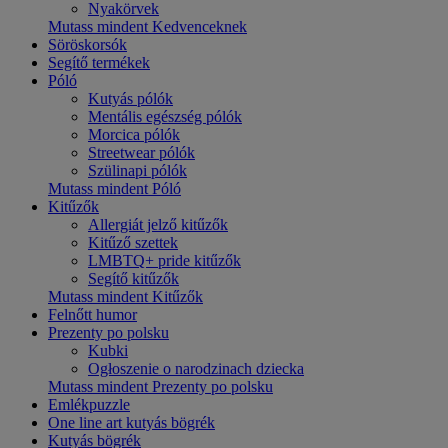
Nyakörvek
Mutass mindent Kedvenceknek
Söröskorsók
Segítő termékek
Póló
Kutyás pólók
Mentális egészség pólók
Morcica pólók
Streetwear pólók
Szülinapi pólók
Mutass mindent Póló
Kitűzők
Allergiát jelző kitűzők
Kitűző szettek
LMBTQ+ pride kitűzők
Segítő kitűzők
Mutass mindent Kitűzők
Felnőtt humor
Prezenty po polsku
Kubki
Ogłoszenie o narodzinach dziecka
Mutass mindent Prezenty po polsku
Emlékpuzzle
One line art kutyás bögrék
Kutyás bögrék