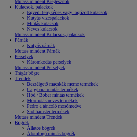
Mutass mindent Kiegészítők
Kulacsok, palackok
Egyedi fényképes vagy logózott kulacsok
Kutyás vizespalackok
Mintás kulacsok
Neves kulacsok
Mutass mindent Kulacsok, palackok
Párnák
Kutyás párnák
Mutass mindent Párnák
Perselyek
Káromkodás perselyek
Mutass mindent Perselyek
Trágár bögre
Trendek
Beszélgető macskák meme termékek
Capybara mintás termékek
Hód / Bober mintás termékek
Mormotás neves termékek
Pedro a táncoló mosómedve
Sad hamster termékek
Mutass mindent Trendek
Bögrék
Állatos bögrék
Álomfogó mintás bögrék