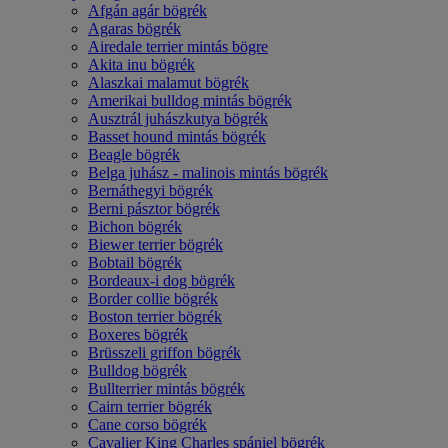
Afgán agár bögrék
Agaras bögrék
Airedale terrier mintás bögre
Akita inu bögrék
Alaszkai malamut bögrék
Amerikai bulldog mintás bögrék
Ausztrál juhászkutya bögrék
Basset hound mintás bögrék
Beagle bögrék
Belga juhász - malinois mintás bögrék
Bernáthegyi bögrék
Berni pásztor bögrék
Bichon bögrék
Biewer terrier bögrék
Bobtail bögrék
Bordeaux-i dog bögrék
Border collie bögrék
Boston terrier bögrék
Boxeres bögrék
Brüsszeli griffon bögrék
Bulldog bögrék
Bullterrier mintás bögrék
Cairn terrier bögrék
Cane corso bögrék
Cavalier King Charles spániel bögrék