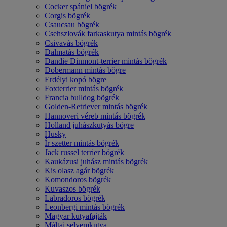
Cocker spániel bögrék
Corgis bögrék
Csaucsau bögrék
Csehszlovák farkaskutya mintás bögrék
Csivavás bögrék
Dalmatás bögrék
Dandie Dinmont-terrier mintás bögrék
Dobermann mintás bögre
Erdélyi kopó bögre
Foxterrier mintás bögrék
Francia bulldog bögrék
Golden-Retriever mintás bögrék
Hannoveri véreb mintás bögrék
Holland juhászkutyás bögre
Husky
Ír szetter mintás bögrék
Jack russel terrier bögrék
Kaukázusi juhász mintás bögrék
Kis olasz agár bögrék
Komondoros bögrék
Kuvaszos bögrék
Labradoros bögrék
Leonbergi mintás bögrék
Magyar kutyafajták
Máltai selyemkutya