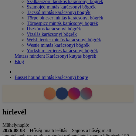
Szálkásszőrű tacskós karácsonyi bögrék
Szamojéd mintás karácsonyi bögrék
Tacskó mintás karácsonyi bögrék
Törpe pincser mintás karácsonyi bögrék
Törpespicc mintás karácsonyi bögrék
Uszkáros karácsonyi bögrék
Vizslás karácsonyi bögrék
Welsh terrier mintás karácsonyi bögrék
Westie mintás karácsonyi bögrék
Yorkshire terrieres karácsonyi bögrék
Mutass mindent Karácsonyi kutyás bögrék
Blog
Basset hound mintás karácsonyi bögre
hírlevél
Műhelynapló:
2026-08-03
– Hőség miatti leállás – Sajnos a hőség miatt
kénytelenek vagyunk a gyártást szüneteltetni, mert a hőprések 180