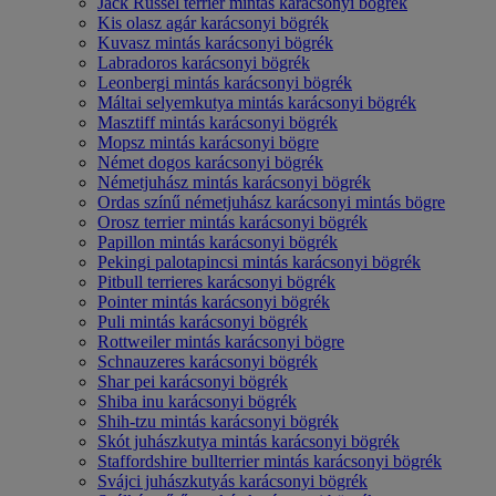
Jack Russel terrier mintás karácsonyi bögrék
Kis olasz agár karácsonyi bögrék
Kuvasz mintás karácsonyi bögrék
Labradoros karácsonyi bögrék
Leonbergi mintás karácsonyi bögrék
Máltai selyemkutya mintás karácsonyi bögrék
Masztiff mintás karácsonyi bögrék
Mopsz mintás karácsonyi bögre
Német dogos karácsonyi bögrék
Németjuhász mintás karácsonyi bögrék
Ordas színű németjuhász karácsonyi mintás bögre
Orosz terrier mintás karácsonyi bögrék
Papillon mintás karácsonyi bögrék
Pekingi palotapincsi mintás karácsonyi bögrék
Pitbull terrieres karácsonyi bögrék
Pointer mintás karácsonyi bögrék
Puli mintás karácsonyi bögrék
Rottweiler mintás karácsonyi bögre
Schnauzeres karácsonyi bögrék
Shar pei karácsonyi bögrék
Shiba inu karácsonyi bögrék
Shih-tzu mintás karácsonyi bögrék
Skót juhászkutya mintás karácsonyi bögrék
Staffordshire bullterrier mintás karácsonyi bögrék
Svájci juhászkutyás karácsonyi bögrék