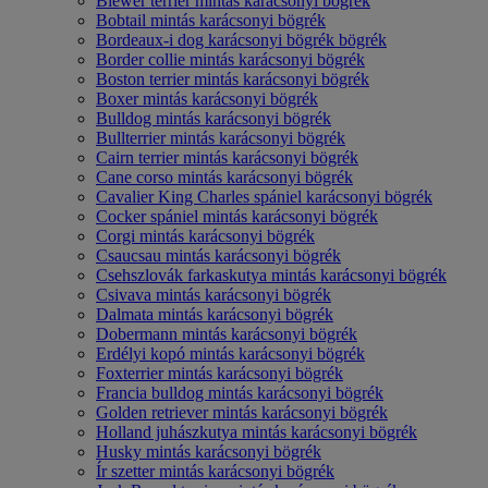
Biewer terrier mintás karácsonyi bögrék
Bobtail mintás karácsonyi bögrék
Bordeaux-i dog karácsonyi bögrék bögrék
Border collie mintás karácsonyi bögrék
Boston terrier mintás karácsonyi bögrék
Boxer mintás karácsonyi bögrék
Bulldog mintás karácsonyi bögrék
Bullterrier mintás karácsonyi bögrék
Cairn terrier mintás karácsonyi bögrék
Cane corso mintás karácsonyi bögrék
Cavalier King Charles spániel karácsonyi bögrék
Cocker spániel mintás karácsonyi bögrék
Corgi mintás karácsonyi bögrék
Csaucsau mintás karácsonyi bögrék
Csehszlovák farkaskutya mintás karácsonyi bögrék
Csivava mintás karácsonyi bögrék
Dalmata mintás karácsonyi bögrék
Dobermann mintás karácsonyi bögrék
Erdélyi kopó mintás karácsonyi bögrék
Foxterrier mintás karácsonyi bögrék
Francia bulldog mintás karácsonyi bögrék
Golden retriever mintás karácsonyi bögrék
Holland juhászkutya mintás karácsonyi bögrék
Husky mintás karácsonyi bögrék
Ír szetter mintás karácsonyi bögrék