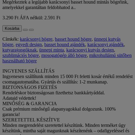
Megérkeztek a legújabb karácsonyi basset hound mintás bögréink,
amelyekkel garantáltan feldobhatod a..
3.290 Ft
ÁFA nélkül: 2.591 Ft
Kosárba
Címkék:
karácsonyi bögre
,
basset hound bögre
,
ünnepi kutyás
bögre
,
egyedi design
,
basset hound ajándék
,
karácsonyi ajándék
,
kutyarajongóknak
,
ünnepi minta
,
karácsonyi kutyás design
,
szublimációs bögre
,
mosogatógép álló bögre
,
mikrohullámú sütőben
használható bögre
INGYENES SZÁLLÍTÁS
Ingyenesen szállítunk minden 15 000 Ft feletti kosár értékű rendelést
csomagautomatába. Gyártás és szállítás: 1-2 munkanap.
BIZTONSÁGOS FIZETÉS
Rendeléskor biztonságosan fizethetsz bankkártyáddal.
Adataid védettek!
MINŐSÉG & GARANCIA
Csak prémium minőségű alapanyagokkal dolgozunk. 100%
garancia!
SZERETETTEL KÉSZÍTVE
Minden megrendelést szeretettel készítünk. Minden terméket úgy
készítünk, mintha saját magunknak készítenénk – odafigyeléssel és