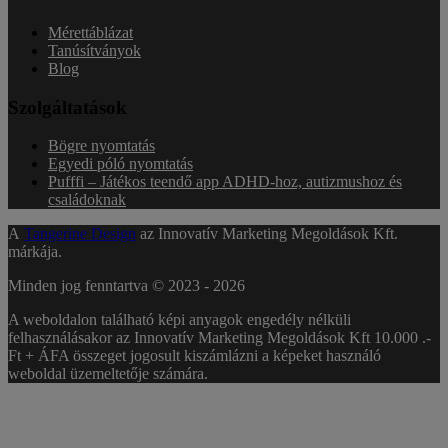
Mérettáblázat
Tanúsítványok
Blog
Szolgáltatások
Bögre nyomtatás
Egyedi póló nyomtatás
Pufffi – Játékos teendő app ADHD-hoz, autizmushoz és
családoknak
A
Tangerine Design
az Innovatív Marketing Megoldások Kft.
márkája.
Minden jog fenntartva © 2023 -
2026
A weboldalon található képi anyagok engedély nélküli
felhasználásakor az Innovatív Marketing Megoldások Kft 10.000 .-
Ft + ÁFA összeget jogosult kiszámlázni a képeket használó
weboldal üzemeltetője számára.