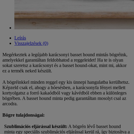
Leírás
Visszajelzések (0)
Megérkeztek a legújabb karácsonyi basset hound mintás bögréink,
amelyekkel garantáltan feldobhatod a reggeleidet! Ha te is olyan
sokat szeretsz a karácsonyt és a basset hound-okat, mint mi, akkor
ez a termék neked készült.
A bögréinkkel minden reggel egy kis ünnepi hangulatba kerülhetsz.
Képzeld csak el, ahogy a hóesésben, a karácsonyfa fényei mellett
kortyolgatsz a forró kakaódból vagy kávédból ebben a különleges
bögrében. A basset hound minta pedig garantáltan mosolyt csal az
arcodra.
Bögre tulajdonságai:
Szublimációs eljárással készült:
A bögrén lévő basset hound
minta egy speciális szublimációs eljárással kerül rá, így biztosítva a