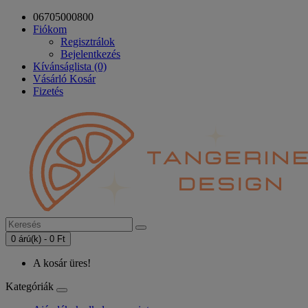
06705000800
Fiókom
Regisztrálok
Bejelentkezés
Kívánságlista (0)
Vásárló Kosár
Fizetés
0 árú(k) - 0 Ft
A kosár üres!
Kategóriák