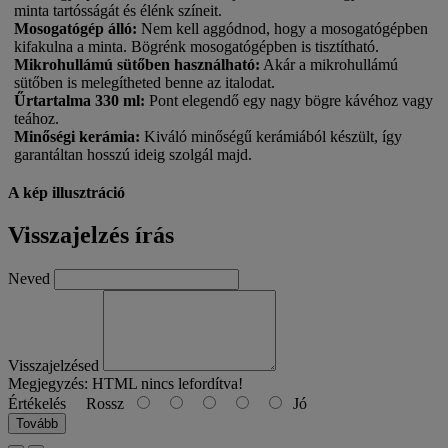
minta tartósságát és élénk színeit.
Mosogatógép álló:
Nem kell aggódnod, hogy a mosogatógépben
kifakulna a minta. Bögrénk mosogatógépben is tisztítható.
Mikrohullámú sütőben használható:
Akár a mikrohullámú
sütőben is melegítheted benne az italodat.
Űrtartalma 330 ml:
Pont elegendő egy nagy bögre kávéhoz vagy
teához.
Minőségi kerámia:
Kiváló minőségű kerámiából készült, így
garantáltan hosszú ideig szolgál majd.
A kép illusztráció
Visszajelzés írás
Neved
Visszajelzésed
Megjegyzés:
HTML nincs lefordítva!
Értékelés
Rossz
Jó
Tovább