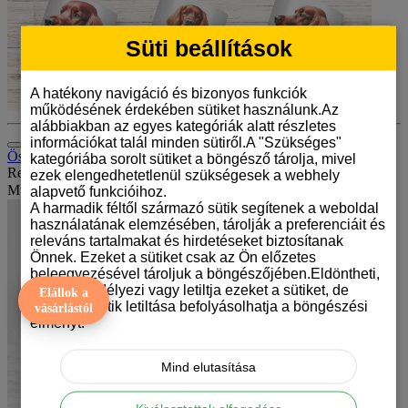
Süti beállítások
A hatékony navigáció és bizonyos funkciók
működésének érdekében sütiket használunk.Az
alábbiakban az egyes kategóriák alatt részletes
információkat talál minden sütiről.A "Szükséges"
Összehasonlítás (0)
kategóriába sorolt sütiket a böngésző tárolja, mivel
Rendezés:
ezek elengedhetetlenül szükségesek a webhely
Mutat:
alapvető funkcióihoz.
A harmadik féltől származó sütik segítenek a weboldal
használatának elemzésében, tárolják a preferenciáit és
releváns tartalmakat és hirdetéseket biztosítanak
Önnek. Ezeket a sütiket csak az Ön előzetes
beleegyezésével tároljuk a böngészőjében.Eldöntheti,
hogy engedélyezi vagy letiltja ezeket a sütiket, de
Elállok a
bizonyos sütik letiltása befolyásolhatja a böngészési
vásárlástól
élményt.
Mind elutasítása