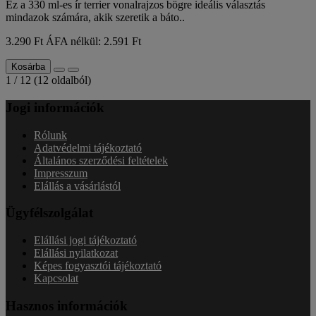
Ez a 330 ml-es ír terrier vonalrajzos bögre ideális választás
mindazok számára, akik szeretik a báto..
3.290 Ft
ÁFA nélkül: 2.591 Ft
Kosárba
1 / 12 (12 oldalból)
Jogi információk
Rólunk
Adatvédelmi tájékoztató
Általános szerződési feltételek
Impresszum
Elállás a vásárlástól
Ügyfélszolgálat
Elállási jogi tájékoztató
Elállási nyilatkozat
Képes fogyasztói tájékoztató
Kapcsolat
Hasznos információk