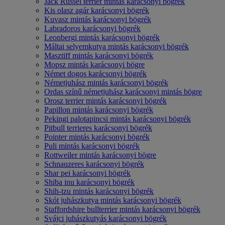
Jack Russel terrier mintás karácsonyi bögrék
Kis olasz agár karácsonyi bögrék
Kuvasz mintás karácsonyi bögrék
Labradoros karácsonyi bögrék
Leonbergi mintás karácsonyi bögrék
Máltai selyemkutya mintás karácsonyi bögrék
Masztiff mintás karácsonyi bögrék
Mopsz mintás karácsonyi bögre
Német dogos karácsonyi bögrék
Németjuhász mintás karácsonyi bögrék
Ordas színű németjuhász karácsonyi mintás bögre
Orosz terrier mintás karácsonyi bögrék
Papillon mintás karácsonyi bögrék
Pekingi palotapincsi mintás karácsonyi bögrék
Pitbull terrieres karácsonyi bögrék
Pointer mintás karácsonyi bögrék
Puli mintás karácsonyi bögrék
Rottweiler mintás karácsonyi bögre
Schnauzeres karácsonyi bögrék
Shar pei karácsonyi bögrék
Shiba inu karácsonyi bögrék
Shih-tzu mintás karácsonyi bögrék
Skót juhászkutya mintás karácsonyi bögrék
Staffordshire bullterrier mintás karácsonyi bögrék
Svájci juhászkutyás karácsonyi bögrék