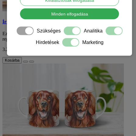
Kiválasztottak elfogadása
Minden elfogadása
Ír szetter mintás bögre
Szükséges
Analitika
Ez a varázslatos ír szetter mintás bögre tökéletes kiegészítése lesz
reggeli rutinodhoz vagy bármely..
Hirdetések
Marketing
3.290 Ft
ÁFA nélkül: 2.591 Ft
Kosárba