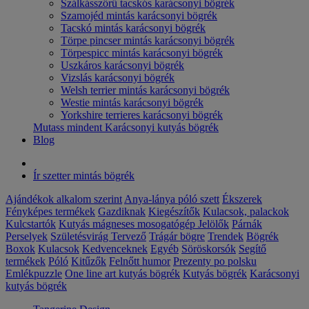
Szálkásszőrű tacskós karácsonyi bögrék
Szamojéd mintás karácsonyi bögrék
Tacskó mintás karácsonyi bögrék
Törpe pincser mintás karácsonyi bögrék
Törpespicc mintás karácsonyi bögrék
Uszkáros karácsonyi bögrék
Vizslás karácsonyi bögrék
Welsh terrier mintás karácsonyi bögrék
Westie mintás karácsonyi bögrék
Yorkshire terrieres karácsonyi bögrék
Mutass mindent Karácsonyi kutyás bögrék
Blog
Ír szetter mintás bögrék
Ajándékok alkalom szerint
Anya-lánya póló szett
Ékszerek
Fényképes termékek
Gazdiknak
Kiegészítők
Kulacsok, palackok
Kulcstartók
Kutyás mágneses mosogatógép Jelölők
Párnák
Perselyek
Születésvirág
Tervező
Trágár bögre
Trendek
Bögrék
Boxok
Kulacsok
Kedvenceknek
Egyéb
Söröskorsók
Segítő
termékek
Póló
Kitűzők
Felnőtt humor
Prezenty po polsku
Emlékpuzzle
One line art kutyás bögrék
Kutyás bögrék
Karácsonyi
kutyás bögrék