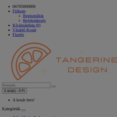
06705000800
Fiókom
Regisztrálok
Bejelentkezés
Kívánságlista (0)
Vásárló Kosár
Fizetés
0 árú(k) - 0 Ft
A kosár üres!
Kategóriák