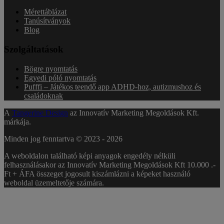
Mérettáblázat
Tanúsítványok
Blog
Szolgáltatások
Bögre nyomtatás
Egyedi póló nyomtatás
Pufffi – Játékos teendő app ADHD-hoz, autizmushoz és
családoknak
A
Tangerine Design
az Innovatív Marketing Megoldások Kft.
márkája.
Minden jog fenntartva © 2023 -
2026
A weboldalon található képi anyagok engedély nélküli
felhasználásakor az Innovatív Marketing Megoldások Kft 10.000 .-
Ft + ÁFA összeget jogosult kiszámlázni a képeket használó
weboldal üzemeltetője számára.