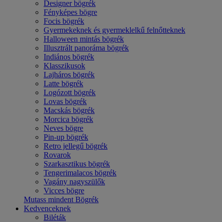
Designer bögrék
Fényképes bögre
Focis bögrék
Gyermekeknek és gyermeklelkű felnőtteknek
Halloween mintás bögrék
Illusztrált panoráma bögrék
Indiános bögrék
Klasszikusok
Lajháros bögrék
Latte bögrék
Logózott bögrék
Lovas bögrék
Macskás bögrék
Morcica bögrék
Neves bögre
Pin-up bögrék
Retro jellegű bögrék
Rovarok
Szarkasztikus bögrék
Tengerimalacos bögrék
Vagány nagyszülők
Vicces bögre
Mutass mindent Bögrék
Kedvenceknek
Biléták