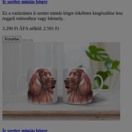
Ír szetter mintás bögre
Ez a varázslatos ír szetter mintás bögre tökéletes kiegészítése lesz
reggeli rutinodhoz vagy bármely..
3.290 Ft
ÁFA nélkül: 2.591 Ft
Kosárba
Ír szetter mintás bögre