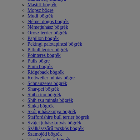
Mastiff bögrék
Mopsz bögre
Mudi bögrék
Német dogos bögrék
Németjuhász bögrék
Orosz terrier bögrék
Papillon bögrék
Pekingi palotapincsi bögrék
Pitbull terrier bögrék
Pointeres bögrék
Pulis bögre
Pumi bögrék
Ridgeback bögrék
Rottweiler mintás bögre
Schnauzeres bögrék
Shar-pei bögrék
Shiba inu bögrék
Shih-tzu mintás bögrék
Sinka bögrék
Skót juhászkutya bögrék
Staffordshire bull terrier bögrék
Svájci juhászkutyás bögrék
Szálkásszőrű tacskós bögrék
Szamojéd bögrék
Tacskó mintás bögrék