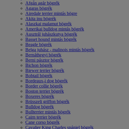
Afgán agár bögrék
Agaras bögrék
Airedale terrier mintás bögre
Akita inu bögrék
Alaszkai malamut bögrék
Amerikai bulldog mintás bögrék
Ausztrál juhászkutya bögrék
Basset hound mintás bögrék
Beagle bögrék
Belga juhász - malinois mintás bögrék
Bernáthegyi bögrék
Berni pásztor bögrék
Bichon bögrék
Biewer terrier bögrék
Bobtail bögrék
Bordeaux-i dog bögrék
Border collie bögrék
Boston terrier bögrék
Boxeres bögrék
Brüsszeli griffon bögrék
Bulldog bögrék
Bullterrier mintás bögrék
Cairn terrier bögrék
Cane corso bögrék
Cavalier King Charles spániel bögrék