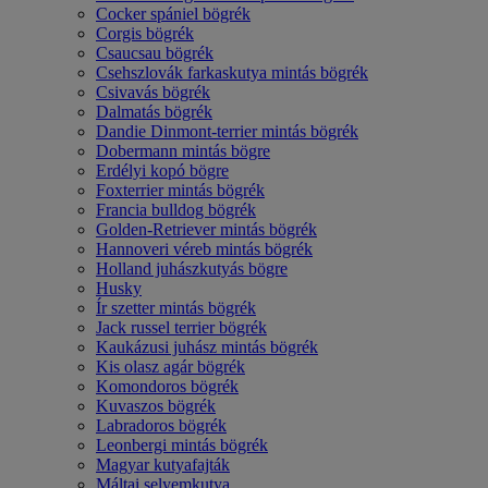
Cocker spániel bögrék
Corgis bögrék
Csaucsau bögrék
Csehszlovák farkaskutya mintás bögrék
Csivavás bögrék
Dalmatás bögrék
Dandie Dinmont-terrier mintás bögrék
Dobermann mintás bögre
Erdélyi kopó bögre
Foxterrier mintás bögrék
Francia bulldog bögrék
Golden-Retriever mintás bögrék
Hannoveri véreb mintás bögrék
Holland juhászkutyás bögre
Husky
Ír szetter mintás bögrék
Jack russel terrier bögrék
Kaukázusi juhász mintás bögrék
Kis olasz agár bögrék
Komondoros bögrék
Kuvaszos bögrék
Labradoros bögrék
Leonbergi mintás bögrék
Magyar kutyafajták
Máltai selyemkutya