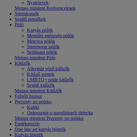
Nyakörvek
Mutass mindent Kedvenceknek
Söröskorsók
Segítő termékek
Póló
Kutyás pólók
Mentális egészség pólók
Morcica pólók
Streetwear pólók
Szülinapi pólók
Mutass mindent Póló
Kitűzők
Allergiát jelző kitűzők
Kitűző szettek
LMBTQ+ pride kitűzők
Segítő kitűzők
Mutass mindent Kitűzők
Felnőtt humor
Prezenty po polsku
Kubki
Ogłoszenie o narodzinach dziecka
Mutass mindent Prezenty po polsku
Emlékpuzzle
One line art kutyás bögrék
Kutyás bögrék