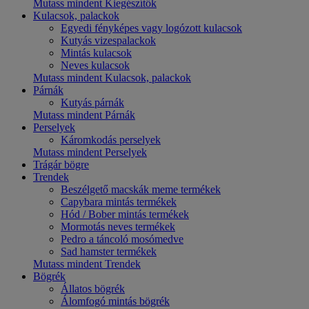
Mutass mindent Kiegészítők
Kulacsok, palackok
Egyedi fényképes vagy logózott kulacsok
Kutyás vizespalackok
Mintás kulacsok
Neves kulacsok
Mutass mindent Kulacsok, palackok
Párnák
Kutyás párnák
Mutass mindent Párnák
Perselyek
Káromkodás perselyek
Mutass mindent Perselyek
Trágár bögre
Trendek
Beszélgető macskák meme termékek
Capybara mintás termékek
Hód / Bober mintás termékek
Mormotás neves termékek
Pedro a táncoló mosómedve
Sad hamster termékek
Mutass mindent Trendek
Bögrék
Állatos bögrék
Álomfogó mintás bögrék