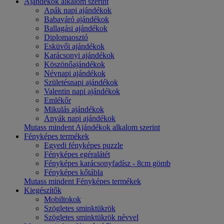
Ajándékok alkalom szerint
Apák napi ajándékok
Babaváró ajándékok
Ballagási ajándékok
Diplomaosztó
Esküvői ajándékok
Karácsonyi ajándékok
Köszönőajándékok
Névnapi ajándékok
Születésnapi ajándékok
Valentin napi ajándékok
Emlékőr
Mikulás ajándékok
Anyák napi ajándékok
Mutass mindent Ajándékok alkalom szerint
Fényképes termékek
Egyedi fényképes puzzle
Fényképes egéralátét
Fényképes karácsonyfadísz - 8cm gömb
Fényképes kőtábla
Mutass mindent Fényképes termékek
Kiegészítők
Mobiltokok
Szögletes sminktükrök
Szögletes sminktükrök névvel