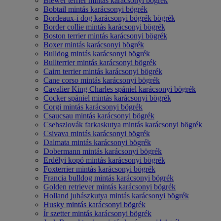
Biewer terrier mintás karácsonyi bögrék
Bobtail mintás karácsonyi bögrék
Bordeaux-i dog karácsonyi bögrék bögrék
Border collie mintás karácsonyi bögrék
Boston terrier mintás karácsonyi bögrék
Boxer mintás karácsonyi bögrék
Bulldog mintás karácsonyi bögrék
Bullterrier mintás karácsonyi bögrék
Cairn terrier mintás karácsonyi bögrék
Cane corso mintás karácsonyi bögrék
Cavalier King Charles spániel karácsonyi bögrék
Cocker spániel mintás karácsonyi bögrék
Corgi mintás karácsonyi bögrék
Csaucsau mintás karácsonyi bögrék
Csehszlovák farkaskutya mintás karácsonyi bögrék
Csivava mintás karácsonyi bögrék
Dalmata mintás karácsonyi bögrék
Dobermann mintás karácsonyi bögrék
Erdélyi kopó mintás karácsonyi bögrék
Foxterrier mintás karácsonyi bögrék
Francia bulldog mintás karácsonyi bögrék
Golden retriever mintás karácsonyi bögrék
Holland juhászkutya mintás karácsonyi bögrék
Husky mintás karácsonyi bögrék
Ír szetter mintás karácsonyi bögrék