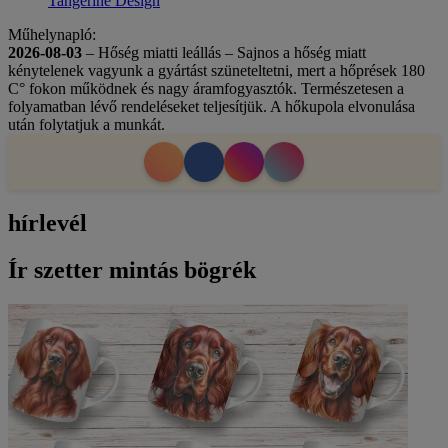
Tangerine Design
Műhelynapló:
2026-08-03
– Hőség miatti leállás – Sajnos a hőség miatt
kénytelenek vagyunk a gyártást szüneteltetni, mert a hőprések 180
C° fokon működnek és nagy áramfogyasztók. Természetesen a
folyamatban lévő rendeléseket teljesítjük. A hőkupola elvonulása
után folytatjuk a munkát.
hírlevél
Ír szetter mintás bögrék