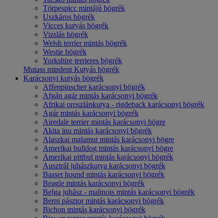
Törpespicc mintájú bögrék
Uszkáros bögrék
Vicces kutyás bögrék
Vizslás bögrék
Welsh terrier mintás bögrék
Westie bögrék
Yorkshire terrieres bögrék
Mutass mindent Kutyás bögrék
Karácsonyi kutyás bögrék
Affenpinscher karácsonyi bögrék
Afgán agár mintás karácsonyi bögrék
Afrikai oroszlánkutya - rigdeback karácsonyi bögrék
Agár mintás karácsonyi bögrék
Airedale terrier mintás karácsonyi bögre
Akita inu mintás karácsonyi bögrék
Alaszkai malamut mintás karácsonyi bögre
Amerikai bulldog mintás karácsonyi bögre
Amerikai pittbul mintás karácsonyi bögrék
Ausztrál juhászkutya karácsonyi bögrék
Basset hound mintás karácsonyi bögrék
Beagle mintás karácsonyi bögrék
Belga juhász - malinois mintás karácsonyi bögrék
Berni pásztor mintás karácsonyi bögrék
Bichon mintás karácsonyi bögrék