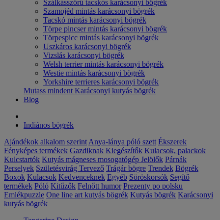
Szálkásszőrű tacskós karácsonyi bögrék
Szamojéd mintás karácsonyi bögrék
Tacskó mintás karácsonyi bögrék
Törpe pincser mintás karácsonyi bögrék
Törpespicc mintás karácsonyi bögrék
Uszkáros karácsonyi bögrék
Vizslás karácsonyi bögrék
Welsh terrier mintás karácsonyi bögrék
Westie mintás karácsonyi bögrék
Yorkshire terrieres karácsonyi bögrék
Mutass mindent Karácsonyi kutyás bögrék
Blog
Indiános bögrék
Ajándékok alkalom szerint
Anya-lánya póló szett
Ékszerek
Fényképes termékek
Gazdiknak
Kiegészítők
Kulacsok, palackok
Kulcstartók
Kutyás mágneses mosogatógép Jelölők
Párnák
Perselyek
Születésvirág
Tervező
Trágár bögre
Trendek
Bögrék
Boxok
Kulacsok
Kedvenceknek
Egyéb
Söröskorsók
Segítő
termékek
Póló
Kitűzők
Felnőtt humor
Prezenty po polsku
Emlékpuzzle
One line art kutyás bögrék
Kutyás bögrék
Karácsonyi
kutyás bögrék