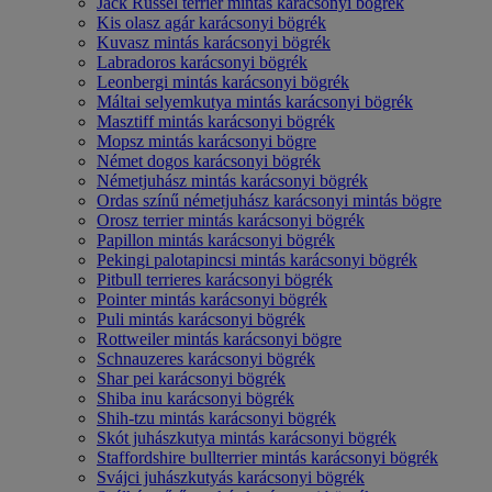
Jack Russel terrier mintás karácsonyi bögrék
Kis olasz agár karácsonyi bögrék
Kuvasz mintás karácsonyi bögrék
Labradoros karácsonyi bögrék
Leonbergi mintás karácsonyi bögrék
Máltai selyemkutya mintás karácsonyi bögrék
Masztiff mintás karácsonyi bögrék
Mopsz mintás karácsonyi bögre
Német dogos karácsonyi bögrék
Németjuhász mintás karácsonyi bögrék
Ordas színű németjuhász karácsonyi mintás bögre
Orosz terrier mintás karácsonyi bögrék
Papillon mintás karácsonyi bögrék
Pekingi palotapincsi mintás karácsonyi bögrék
Pitbull terrieres karácsonyi bögrék
Pointer mintás karácsonyi bögrék
Puli mintás karácsonyi bögrék
Rottweiler mintás karácsonyi bögre
Schnauzeres karácsonyi bögrék
Shar pei karácsonyi bögrék
Shiba inu karácsonyi bögrék
Shih-tzu mintás karácsonyi bögrék
Skót juhászkutya mintás karácsonyi bögrék
Staffordshire bullterrier mintás karácsonyi bögrék
Svájci juhászkutyás karácsonyi bögrék