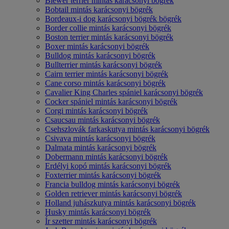
Biewer terrier mintás karácsonyi bögrék
Bobtail mintás karácsonyi bögrék
Bordeaux-i dog karácsonyi bögrék bögrék
Border collie mintás karácsonyi bögrék
Boston terrier mintás karácsonyi bögrék
Boxer mintás karácsonyi bögrék
Bulldog mintás karácsonyi bögrék
Bullterrier mintás karácsonyi bögrék
Cairn terrier mintás karácsonyi bögrék
Cane corso mintás karácsonyi bögrék
Cavalier King Charles spániel karácsonyi bögrék
Cocker spániel mintás karácsonyi bögrék
Corgi mintás karácsonyi bögrék
Csaucsau mintás karácsonyi bögrék
Csehszlovák farkaskutya mintás karácsonyi bögrék
Csivava mintás karácsonyi bögrék
Dalmata mintás karácsonyi bögrék
Dobermann mintás karácsonyi bögrék
Erdélyi kopó mintás karácsonyi bögrék
Foxterrier mintás karácsonyi bögrék
Francia bulldog mintás karácsonyi bögrék
Golden retriever mintás karácsonyi bögrék
Holland juhászkutya mintás karácsonyi bögrék
Husky mintás karácsonyi bögrék
Ír szetter mintás karácsonyi bögrék