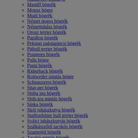
Mastiff bögrék
Mopsz bögre
Mudi bögrék
Német dogos bögrék
Németjuhász bögrék
Orosz terrier bögrék
Papillon bögrék
Pekingi palotapincsi bögrék
Pitbull terrier bögrék
Pointeres bögrék
Pulis bögre
Pumi bögrék
Ridgeback bögrék
Rottweiler mintás bögre
Schnauzeres bögrék
Shar-pei bögrék
Shiba inu bögrék
Shih-tzu mintás bögrék
Sinka bögrék
Skót juhászkutya bögrék
Staffordshire bull terrier bögrék
Svájci juhászkutyás bögrék
Szálkásszőrű tacskós bögrék
Szamojéd bögrék
Tacskó mintás bögrék