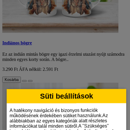
Indiános bögre
Ez az indián mintás bögre egy igazi érzelmi utazást nyújt számodra
minden egyes korty során. A bögre..
3.290 Ft
ÁFA nélkül: 2.591 Ft
Kosárba
Süti beállítások
A hatékony navigáció és bizonyos funkciók
működésének érdekében sütiket használunk.Az
alábbiakban az egyes kategóriák alatt részletes
információkat talál minden sütiről.A "Szükséges"