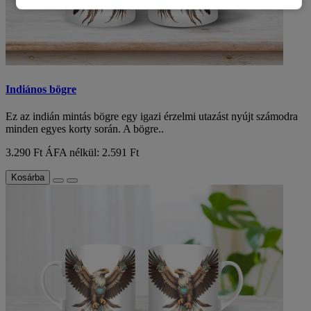
Indiános bögre
Ez az indián mintás bögre egy igazi érzelmi utazást nyújt számodra
minden egyes korty során. A bögre..
3.290 Ft
ÁFA nélkül: 2.591 Ft
Kosárba