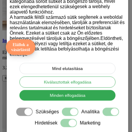
kategóriába sorolt sütiket a böngésző tárolja, mivel
ezek elengedhetetlenül szükségesek a webhely
alapvető funkcióihoz.
A harmadik féltől származó sütik segítenek a weboldal
használatának elemzésében, tárolják a preferenciáit és
releváns tartalmakat és hirdetéseket biztosítanak
Önnek. Ezeket a sütiket csak az Ön előzetes
beleegyezésével tároljuk a böngészőjében.Eldöntheti,
Indiános bögre
hogy engedélyezi vagy letiltja ezeket a sütiket, de
Elállok a
bizonyos sütik letiltása befolyásolhatja a böngészési
vásárlástól
Ez az indián mintás bögre egy igazi érzelmi utazást nyújt számodra
élményt.
minden egyes korty során. A bögre..
3.290 Ft
ÁFA nélkül: 2.591 Ft
Mind elutasítása
Kosárba
Kiválasztottak elfogadása
Minden elfogadása
Szükséges
Analitika
Hirdetések
Marketing