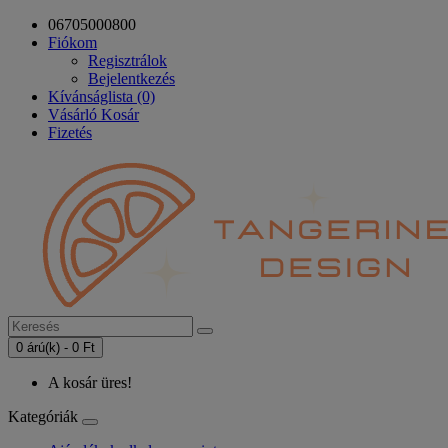
06705000800
Fiókom
Regisztrálok
Bejelentkezés
Kívánságlista (0)
Vásárló Kosár
Fizetés
0 árú(k) - 0 Ft
A kosár üres!
Kategóriák