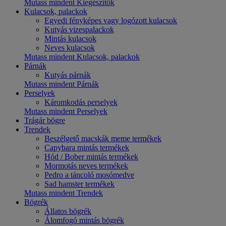
Mutass mindent Kiegészítők
Kulacsok, palackok
Egyedi fényképes vagy logózott kulacsok
Kutyás vizespalackok
Mintás kulacsok
Neves kulacsok
Mutass mindent Kulacsok, palackok
Párnák
Kutyás párnák
Mutass mindent Párnák
Perselyek
Káromkodás perselyek
Mutass mindent Perselyek
Trágár bögre
Trendek
Beszélgető macskák meme termékek
Capybara mintás termékek
Hód / Bober mintás termékek
Mormotás neves termékek
Pedro a táncoló mosómedve
Sad hamster termékek
Mutass mindent Trendek
Bögrék
Állatos bögrék
Álomfogó mintás bögrék