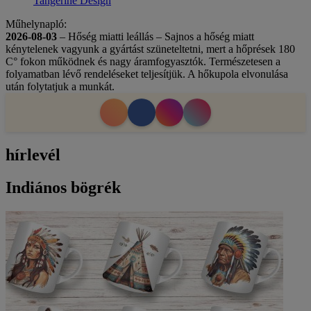
Tangerine Design
Műhelynapló:
2026-08-03
– Hőség miatti leállás – Sajnos a hőség miatt
kénytelenek vagyunk a gyártást szüneteltetni, mert a hőprések 180
C° fokon működnek és nagy áramfogyasztók. Természetesen a
folyamatban lévő rendeléseket teljesítjük. A hőkupola elvonulása
után folytatjuk a munkát.
hírlevél
Indiános bögrék