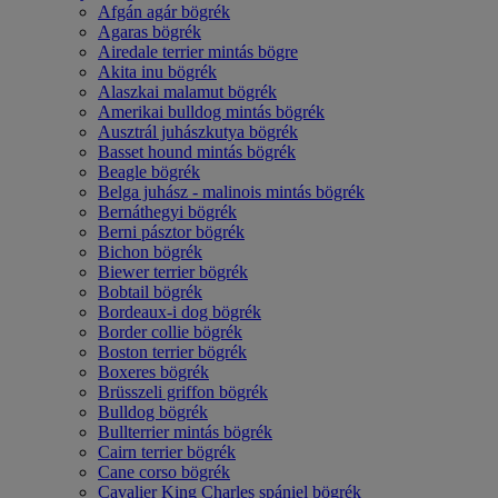
Afgán agár bögrék
Agaras bögrék
Airedale terrier mintás bögre
Akita inu bögrék
Alaszkai malamut bögrék
Amerikai bulldog mintás bögrék
Ausztrál juhászkutya bögrék
Basset hound mintás bögrék
Beagle bögrék
Belga juhász - malinois mintás bögrék
Bernáthegyi bögrék
Berni pásztor bögrék
Bichon bögrék
Biewer terrier bögrék
Bobtail bögrék
Bordeaux-i dog bögrék
Border collie bögrék
Boston terrier bögrék
Boxeres bögrék
Brüsszeli griffon bögrék
Bulldog bögrék
Bullterrier mintás bögrék
Cairn terrier bögrék
Cane corso bögrék
Cavalier King Charles spániel bögrék