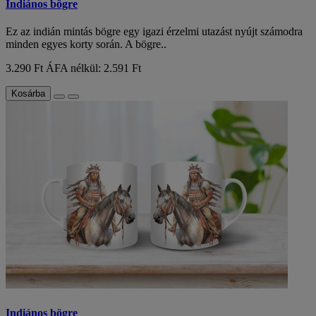
Indiános bögre
Ez az indián mintás bögre egy igazi érzelmi utazást nyújt számodra
minden egyes korty során. A bögre..
3.290 Ft
ÁFA nélkül: 2.591 Ft
Kosárba
Indiános bögre