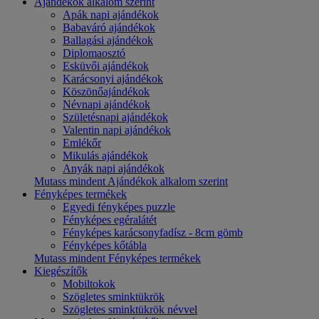
Ajándékok alkalom szerint
Apák napi ajándékok
Babaváró ajándékok
Ballagási ajándékok
Diplomaosztó
Esküvői ajándékok
Karácsonyi ajándékok
Köszönőajándékok
Névnapi ajándékok
Születésnapi ajándékok
Valentin napi ajándékok
Emlékőr
Mikulás ajándékok
Anyák napi ajándékok
Mutass mindent Ajándékok alkalom szerint
Fényképes termékek
Egyedi fényképes puzzle
Fényképes egéralátét
Fényképes karácsonyfadísz - 8cm gömb
Fényképes kőtábla
Mutass mindent Fényképes termékek
Kiegészítők
Mobiltokok
Szögletes sminktükrök
Szögletes sminktükrök névvel