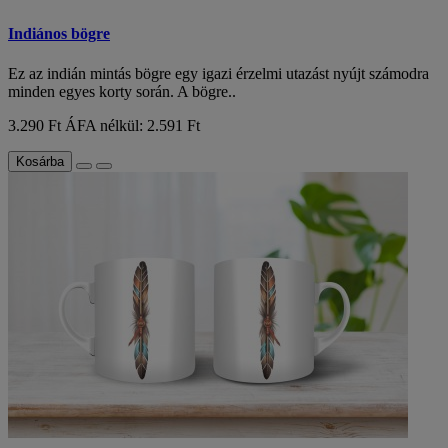
Indiános bögre
Ez az indián mintás bögre egy igazi érzelmi utazást nyújt számodra
minden egyes korty során. A bögre..
3.290 Ft
ÁFA nélkül: 2.591 Ft
Kosárba