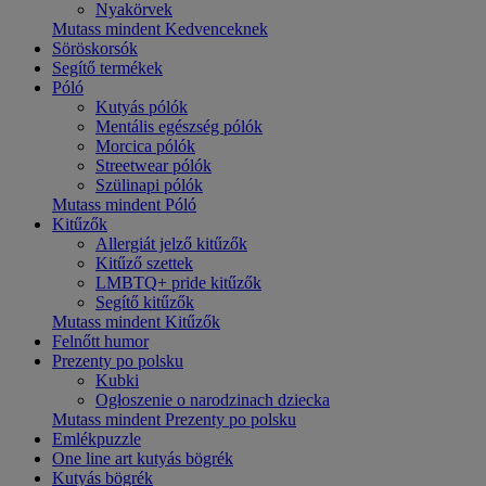
Nyakörvek
Mutass mindent Kedvenceknek
Söröskorsók
Segítő termékek
Póló
Kutyás pólók
Mentális egészség pólók
Morcica pólók
Streetwear pólók
Szülinapi pólók
Mutass mindent Póló
Kitűzők
Allergiát jelző kitűzők
Kitűző szettek
LMBTQ+ pride kitűzők
Segítő kitűzők
Mutass mindent Kitűzők
Felnőtt humor
Prezenty po polsku
Kubki
Ogłoszenie o narodzinach dziecka
Mutass mindent Prezenty po polsku
Emlékpuzzle
One line art kutyás bögrék
Kutyás bögrék