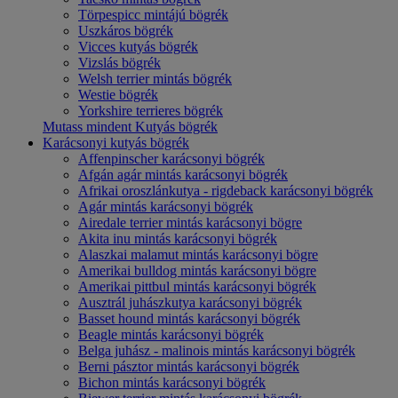
Törpespicc mintájú bögrék
Uszkáros bögrék
Vicces kutyás bögrék
Vizslás bögrék
Welsh terrier mintás bögrék
Westie bögrék
Yorkshire terrieres bögrék
Mutass mindent Kutyás bögrék
Karácsonyi kutyás bögrék
Affenpinscher karácsonyi bögrék
Afgán agár mintás karácsonyi bögrék
Afrikai oroszlánkutya - rigdeback karácsonyi bögrék
Agár mintás karácsonyi bögrék
Airedale terrier mintás karácsonyi bögre
Akita inu mintás karácsonyi bögrék
Alaszkai malamut mintás karácsonyi bögre
Amerikai bulldog mintás karácsonyi bögre
Amerikai pittbul mintás karácsonyi bögrék
Ausztrál juhászkutya karácsonyi bögrék
Basset hound mintás karácsonyi bögrék
Beagle mintás karácsonyi bögrék
Belga juhász - malinois mintás karácsonyi bögrék
Berni pásztor mintás karácsonyi bögrék
Bichon mintás karácsonyi bögrék