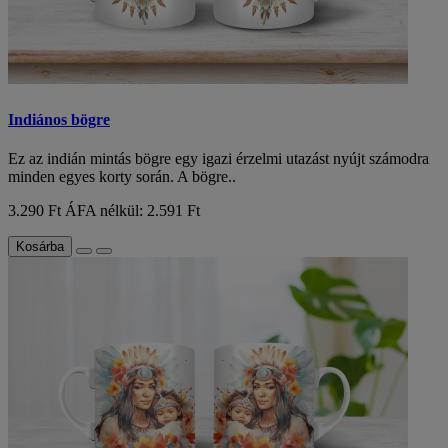
Indiános bögre
Ez az indián mintás bögre egy igazi érzelmi utazást nyújt számodra
minden egyes korty során. A bögre..
3.290 Ft
ÁFA nélkül: 2.591 Ft
Kosárba