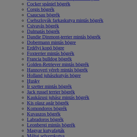
Cocker spániel bögrék
Corgis bögrék
Csaucsau bögrék
Csehszlovák farkaskutya mintás bögrék
Csivavás bögrék
Dalmatás bögrék
Dandie Dinmont-terrier mintás bögrék
Dobermann mintás bögre
Erdélyi kopó bögre
Foxterrier mintás bögrék
Francia bulldog bögrék
Golden-Retriever mintás bögrék
Hannoveri véreb mintás bögrék
Holland juhászkutyás bögre
Husky
Ír szetter mintás bögrék
Jack russel terrier bögrék
Kaukázusi juhász mintás bögrék
Kis olasz agár bögrék
Komondoros bögrék
Kuvaszos bögrék
Labradoros bögrék
Leonbergi mintás bögrék
Magyar kutyafajták
Máltai selyemkutya