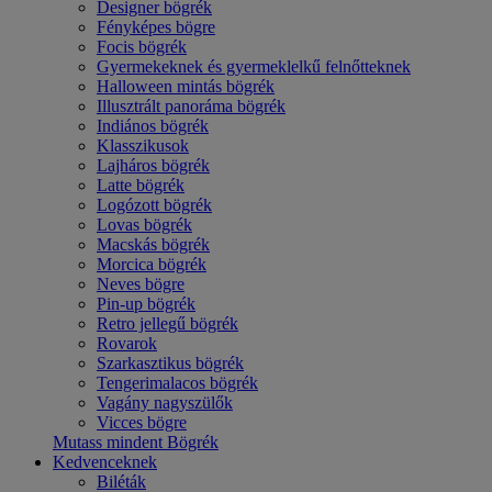
Designer bögrék
Fényképes bögre
Focis bögrék
Gyermekeknek és gyermeklelkű felnőtteknek
Halloween mintás bögrék
Illusztrált panoráma bögrék
Indiános bögrék
Klasszikusok
Lajháros bögrék
Latte bögrék
Logózott bögrék
Lovas bögrék
Macskás bögrék
Morcica bögrék
Neves bögre
Pin-up bögrék
Retro jellegű bögrék
Rovarok
Szarkasztikus bögrék
Tengerimalacos bögrék
Vagány nagyszülők
Vicces bögre
Mutass mindent Bögrék
Kedvenceknek
Biléták