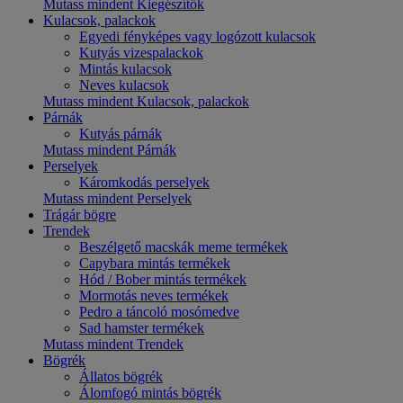
Mutass mindent Kiegészítők
Kulacsok, palackok
Egyedi fényképes vagy logózott kulacsok
Kutyás vizespalackok
Mintás kulacsok
Neves kulacsok
Mutass mindent Kulacsok, palackok
Párnák
Kutyás párnák
Mutass mindent Párnák
Perselyek
Káromkodás perselyek
Mutass mindent Perselyek
Trágár bögre
Trendek
Beszélgető macskák meme termékek
Capybara mintás termékek
Hód / Bober mintás termékek
Mormotás neves termékek
Pedro a táncoló mosómedve
Sad hamster termékek
Mutass mindent Trendek
Bögrék
Állatos bögrék
Álomfogó mintás bögrék