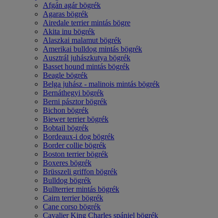
Afgán agár bögrék
Agaras bögrék
Airedale terrier mintás bögre
Akita inu bögrék
Alaszkai malamut bögrék
Amerikai bulldog mintás bögrék
Ausztrál juhászkutya bögrék
Basset hound mintás bögrék
Beagle bögrék
Belga juhász - malinois mintás bögrék
Bernáthegyi bögrék
Berni pásztor bögrék
Bichon bögrék
Biewer terrier bögrék
Bobtail bögrék
Bordeaux-i dog bögrék
Border collie bögrék
Boston terrier bögrék
Boxeres bögrék
Brüsszeli griffon bögrék
Bulldog bögrék
Bullterrier mintás bögrék
Cairn terrier bögrék
Cane corso bögrék
Cavalier King Charles spániel bögrék