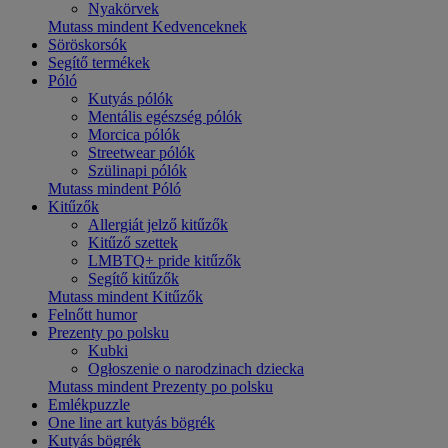
Nyakörvek
Mutass mindent Kedvenceknek
Söröskorsók
Segítő termékek
Póló
Kutyás pólók
Mentális egészség pólók
Morcica pólók
Streetwear pólók
Szülinapi pólók
Mutass mindent Póló
Kitűzők
Allergiát jelző kitűzők
Kitűző szettek
LMBTQ+ pride kitűzők
Segítő kitűzők
Mutass mindent Kitűzők
Felnőtt humor
Prezenty po polsku
Kubki
Ogłoszenie o narodzinach dziecka
Mutass mindent Prezenty po polsku
Emlékpuzzle
One line art kutyás bögrék
Kutyás bögrék