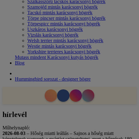
Szálkásszőrű tacskós karácsonyi bögrék
Szamojéd mintás karácsonyi bögrék
Tacskó mintás karácsonyi bögrék
Törpe pincser mintás karácsonyi bögrék
Törpespicc mintás karácsonyi bögrék
Uszkáros karácsonyi bögrék
Vizslás karácsonyi bögrék
Welsh terrier mintás karácsonyi bögrék
Westie mintás karácsonyi bögrék
Yorkshire terrieres karácsonyi bögrék
Mutass mindent Karácsonyi kutyás bögrék
Blog
Hummingbird sorozat - designer bögre
hírlevél
Műhelynapló:
2026-08-03
– Hőség miatti leállás – Sajnos a hőség miatt
kénytelenek vagyunk a gyártást szüneteltetni, mert a hőprések 180