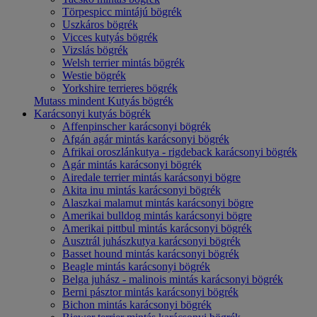
Törpespicc mintájú bögrék
Uszkáros bögrék
Vicces kutyás bögrék
Vizslás bögrék
Welsh terrier mintás bögrék
Westie bögrék
Yorkshire terrieres bögrék
Mutass mindent Kutyás bögrék
Karácsonyi kutyás bögrék
Affenpinscher karácsonyi bögrék
Afgán agár mintás karácsonyi bögrék
Afrikai oroszlánkutya - rigdeback karácsonyi bögrék
Agár mintás karácsonyi bögrék
Airedale terrier mintás karácsonyi bögre
Akita inu mintás karácsonyi bögrék
Alaszkai malamut mintás karácsonyi bögre
Amerikai bulldog mintás karácsonyi bögre
Amerikai pittbul mintás karácsonyi bögrék
Ausztrál juhászkutya karácsonyi bögrék
Basset hound mintás karácsonyi bögrék
Beagle mintás karácsonyi bögrék
Belga juhász - malinois mintás karácsonyi bögrék
Berni pásztor mintás karácsonyi bögrék
Bichon mintás karácsonyi bögrék