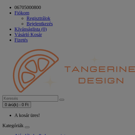
06705000800
Fiókom
Regisztrálok
Bejelentkezés
Kívánságlista (0)
Vásárló Kosár
Fizetés
0 árú(k) - 0 Ft
A kosár üres!
Kategóriák