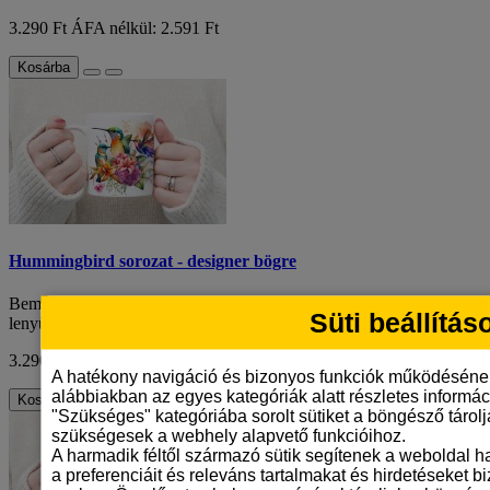
3.290 Ft
ÁFA nélkül: 2.591 Ft
Kosárba
Hummingbird sorozat - designer bögre
Bemutatjuk a Hummingbird sorozat harmadik darabját! Ez a
Süti beállítás
lenyűgöző kerámia bögre a Hummingbird sor..
3.290 Ft
ÁFA nélkül: 2.591 Ft
A hatékony navigáció és bizonyos funkciók működéséne
alábbiakban az egyes kategóriák alatt részletes informáci
Kosárba
"Szükséges" kategóriába sorolt sütiket a böngésző tárol
szükségesek a webhely alapvető funkcióihoz.
A harmadik féltől származó sütik segítenek a weboldal 
a preferenciáit és releváns tartalmakat és hirdetéseket b