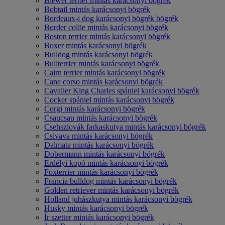
Biewer terrier mintás karácsonyi bögrék
Bobtail mintás karácsonyi bögrék
Bordeaux-i dog karácsonyi bögrék bögrék
Border collie mintás karácsonyi bögrék
Boston terrier mintás karácsonyi bögrék
Boxer mintás karácsonyi bögrék
Bulldog mintás karácsonyi bögrék
Bullterrier mintás karácsonyi bögrék
Cairn terrier mintás karácsonyi bögrék
Cane corso mintás karácsonyi bögrék
Cavalier King Charles spániel karácsonyi bögrék
Cocker spániel mintás karácsonyi bögrék
Corgi mintás karácsonyi bögrék
Csaucsau mintás karácsonyi bögrék
Csehszlovák farkaskutya mintás karácsonyi bögrék
Csivava mintás karácsonyi bögrék
Dalmata mintás karácsonyi bögrék
Dobermann mintás karácsonyi bögrék
Erdélyi kopó mintás karácsonyi bögrék
Foxterrier mintás karácsonyi bögrék
Francia bulldog mintás karácsonyi bögrék
Golden retriever mintás karácsonyi bögrék
Holland juhászkutya mintás karácsonyi bögrék
Husky mintás karácsonyi bögrék
Ír szetter mintás karácsonyi bögrék