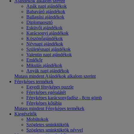
Ajándékok alkalom szerint
Apák napi ajándékok
Babaváró ajándékok
Ballagási ajándékok
Diplomaosztó
Esküvői ajándékok
Karácsonyi ajándékok
Köszönőajándékok
Névnapi ajándékok
Születésnapi ajándékok
Valentin napi ajándékok
Emlékőr
Mikulás ajándékok
Anyák napi ajándékok
Mutass mindent Ajándékok alkalom szerint
Fényképes termékek
Egyedi fényképes puzzle
Fényképes egéralátét
Fényképes karácsonyfadísz - 8cm gömb
Fényképes kőtábla
Mutass mindent Fényképes termékek
Kiegészítők
Mobiltokok
Szögletes sminktükrök
Szögletes sminktükrök névvel