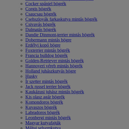
Cocker spániel bögrék
Corgis bögrék
Csaucsau bögrék
Csehszlovák farkaskutya mintás bögrék
Csivavás bögrék
Dalmatás bögrék
Dandie Dinmont-terrier mintás bögrék
Dobermann mintás bögre
Erdélyi kopó bögre
Foxterrier mintás bögrék
Francia bulldog bögrék
Golden-Retriever mintás bögrék
Hannoveri véreb mintás bögrék
Holland juhászkutyás bögre
Husky
Ír szetter mintás bögrék
Jack russel terrier bögrék
Kaukázusi juhász mintás bögrék
Kis olasz agár bögrék
Komondoros bögrék
Kuvaszos bögrék
Labradoros bögrék
Leonbergi mintás bögrék
Magyar kutyafajták
Máltai selyemkutya