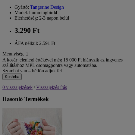
Gyártó:
Tangerine Design
Model: hummingbird4
Elérhetőség: 2-3 napon belül
3.290 Ft
ÁFA nélkül: 2.591 Ft
Mennyiség
A kosár jelenlegi értékével még 15 000 Ft hiányzik az ingyenes
szállításhoz MPL csomagpontra vagy automatába.
Szombat van – hétfőn adjuk fel.
Kosárba
0 visszajelzések
/
Visszajelzés írás
Hasonló Termékek