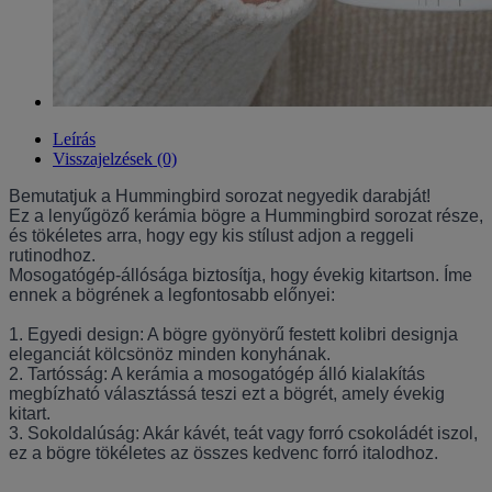
Leírás
Visszajelzések (0)
Bemutatjuk a Hummingbird sorozat negyedik darabját! 

Ez a lenyűgöző kerámia bögre a Hummingbird sorozat része, 
és tökéletes arra, hogy egy kis stílust adjon a reggeli 
rutinodhoz. 

Mosogatógép-állósága biztosítja, hogy évekig kitartson. Íme 
ennek a bögrének a legfontosabb előnyei:

1. Egyedi design: A bögre gyönyörű festett kolibri designja 
eleganciát kölcsönöz minden konyhának.

2. Tartósság: A kerámia a mosogatógép álló kialakítás 
megbízható választássá teszi ezt a bögrét, amely évekig 
kitart.

3. Sokoldalúság: Akár kávét, teát vagy forró csokoládét iszol, 
ez a bögre tökéletes az összes kedvenc forró italodhoz.
