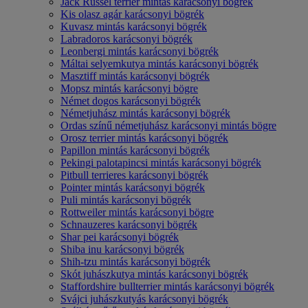
Jack Russel terrier mintás karácsonyi bögrék
Kis olasz agár karácsonyi bögrék
Kuvasz mintás karácsonyi bögrék
Labradoros karácsonyi bögrék
Leonbergi mintás karácsonyi bögrék
Máltai selyemkutya mintás karácsonyi bögrék
Masztiff mintás karácsonyi bögrék
Mopsz mintás karácsonyi bögre
Német dogos karácsonyi bögrék
Németjuhász mintás karácsonyi bögrék
Ordas színű németjuhász karácsonyi mintás bögre
Orosz terrier mintás karácsonyi bögrék
Papillon mintás karácsonyi bögrék
Pekingi palotapincsi mintás karácsonyi bögrék
Pitbull terrieres karácsonyi bögrék
Pointer mintás karácsonyi bögrék
Puli mintás karácsonyi bögrék
Rottweiler mintás karácsonyi bögre
Schnauzeres karácsonyi bögrék
Shar pei karácsonyi bögrék
Shiba inu karácsonyi bögrék
Shih-tzu mintás karácsonyi bögrék
Skót juhászkutya mintás karácsonyi bögrék
Staffordshire bullterrier mintás karácsonyi bögrék
Svájci juhászkutyás karácsonyi bögrék