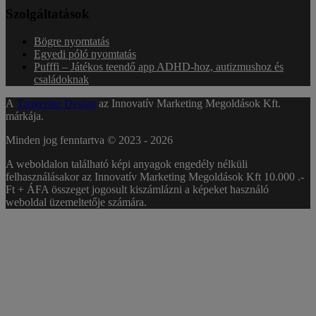
Szolgáltatások
Bögre nyomtatás
Egyedi póló nyomtatás
Pufffi – Játékos teendő app ADHD-hoz, autizmushoz és
családoknak
A
Tangerine Design
az Innovatív Marketing Megoldások Kft.
márkája.
Minden jog fenntartva © 2023 -
2026
A weboldalon található képi anyagok engedély nélküli
felhasználásakor az Innovatív Marketing Megoldások Kft 10.000 .-
Ft + ÁFA összeget jogosult kiszámlázni a képeket használó
weboldal üzemeltetője számára.