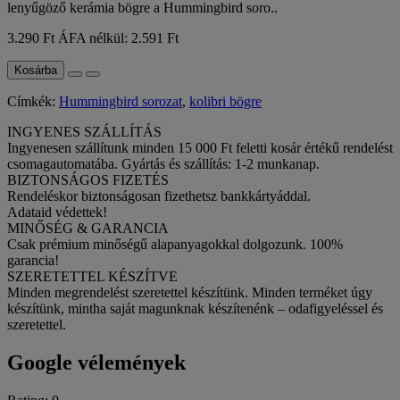
lenyűgöző kerámia bögre a Hummingbird soro..
3.290 Ft
ÁFA nélkül: 2.591 Ft
Kosárba
Címkék:
Hummingbird sorozat
,
kolibri bögre
INGYENES SZÁLLÍTÁS
Ingyenesen szállítunk minden 15 000 Ft feletti kosár értékű rendelést
csomagautomatába. Gyártás és szállítás: 1-2 munkanap.
BIZTONSÁGOS FIZETÉS
Rendeléskor biztonságosan fizethetsz bankkártyáddal.
Adataid védettek!
MINŐSÉG & GARANCIA
Csak prémium minőségű alapanyagokkal dolgozunk. 100%
garancia!
SZERETETTEL KÉSZÍTVE
Minden megrendelést szeretettel készítünk. Minden terméket úgy
készítünk, mintha saját magunknak készítenénk – odafigyeléssel és
szeretettel.
Google vélemények