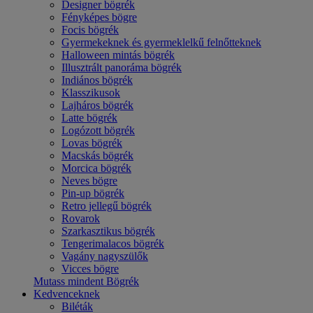
Designer bögrék
Fényképes bögre
Focis bögrék
Gyermekeknek és gyermeklelkű felnőtteknek
Halloween mintás bögrék
Illusztrált panoráma bögrék
Indiános bögrék
Klasszikusok
Lajháros bögrék
Latte bögrék
Logózott bögrék
Lovas bögrék
Macskás bögrék
Morcica bögrék
Neves bögre
Pin-up bögrék
Retro jellegű bögrék
Rovarok
Szarkasztikus bögrék
Tengerimalacos bögrék
Vagány nagyszülők
Vicces bögre
Mutass mindent Bögrék
Kedvenceknek
Biléták