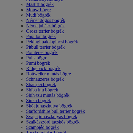
Mastiff bögrék
Mopsz bögre
Mudi bögrék
Német dogos bögrék
Németjuhász bögrék
Orosz terrier bögrék
Papillon bögrék
Pekingi palotapincsi bögrék
Pitbull terrier bögrék
Pointeres bögrék
Pulis bögre
Pumi bögrék
Ridgeback bögrék
Rottweiler mintás bögre
Schnauzeres bögrék
Shar-pei bögrék
Shiba inu bögrék
Shih-tzu mintás bögrék
Sinka bögrék
Skót juhászkutya bögrék
Staffordshire bull terrier bögrék
Svájci juhászkutyás bögrék
Szálkásszőrű tacskós bögrék
Szamojéd bögrék
Tacskó mintás bögrék