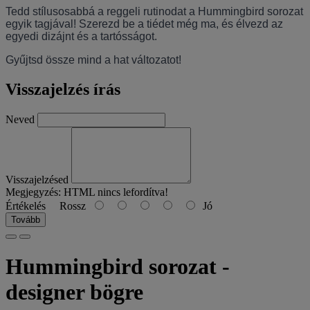
Tedd stílusosabbá a reggeli rutinodat a Hummingbird sorozat 
egyik tagjával! Szerezd be a tiédet még ma, és élvezd az 
egyedi dizájnt és a tartósságot.
Gyűjtsd össze mind a hat változatot!
Visszajelzés írás
Neved
Visszajelzésed
Megjegyzés:
HTML nincs lefordítva!
Értékelés
Rossz
Jó
Tovább
Hummingbird sorozat -
designer bögre