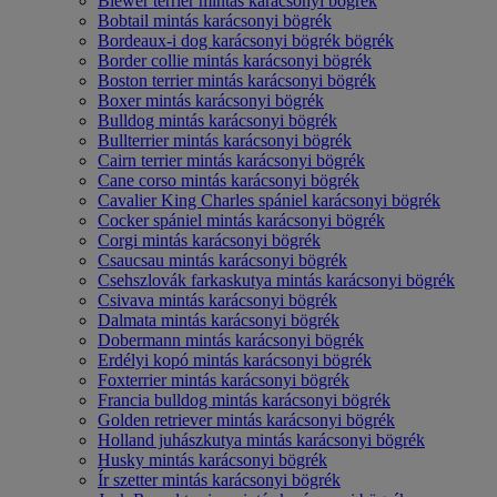
Biewer terrier mintás karácsonyi bögrék
Bobtail mintás karácsonyi bögrék
Bordeaux-i dog karácsonyi bögrék bögrék
Border collie mintás karácsonyi bögrék
Boston terrier mintás karácsonyi bögrék
Boxer mintás karácsonyi bögrék
Bulldog mintás karácsonyi bögrék
Bullterrier mintás karácsonyi bögrék
Cairn terrier mintás karácsonyi bögrék
Cane corso mintás karácsonyi bögrék
Cavalier King Charles spániel karácsonyi bögrék
Cocker spániel mintás karácsonyi bögrék
Corgi mintás karácsonyi bögrék
Csaucsau mintás karácsonyi bögrék
Csehszlovák farkaskutya mintás karácsonyi bögrék
Csivava mintás karácsonyi bögrék
Dalmata mintás karácsonyi bögrék
Dobermann mintás karácsonyi bögrék
Erdélyi kopó mintás karácsonyi bögrék
Foxterrier mintás karácsonyi bögrék
Francia bulldog mintás karácsonyi bögrék
Golden retriever mintás karácsonyi bögrék
Holland juhászkutya mintás karácsonyi bögrék
Husky mintás karácsonyi bögrék
Ír szetter mintás karácsonyi bögrék