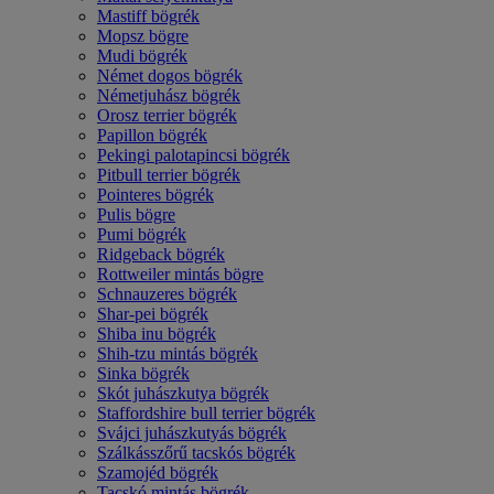
Mastiff bögrék
Mopsz bögre
Mudi bögrék
Német dogos bögrék
Németjuhász bögrék
Orosz terrier bögrék
Papillon bögrék
Pekingi palotapincsi bögrék
Pitbull terrier bögrék
Pointeres bögrék
Pulis bögre
Pumi bögrék
Ridgeback bögrék
Rottweiler mintás bögre
Schnauzeres bögrék
Shar-pei bögrék
Shiba inu bögrék
Shih-tzu mintás bögrék
Sinka bögrék
Skót juhászkutya bögrék
Staffordshire bull terrier bögrék
Svájci juhászkutyás bögrék
Szálkásszőrű tacskós bögrék
Szamojéd bögrék
Tacskó mintás bögrék