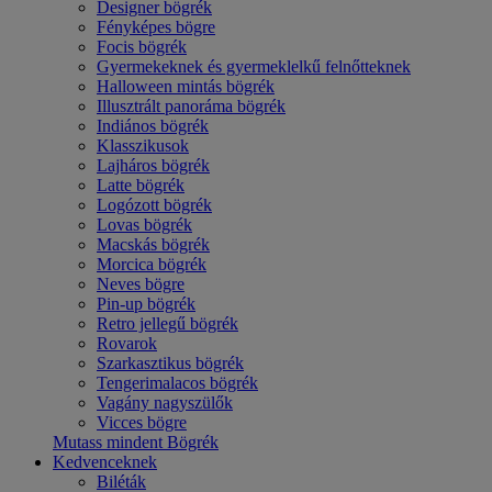
Designer bögrék
Fényképes bögre
Focis bögrék
Gyermekeknek és gyermeklelkű felnőtteknek
Halloween mintás bögrék
Illusztrált panoráma bögrék
Indiános bögrék
Klasszikusok
Lajháros bögrék
Latte bögrék
Logózott bögrék
Lovas bögrék
Macskás bögrék
Morcica bögrék
Neves bögre
Pin-up bögrék
Retro jellegű bögrék
Rovarok
Szarkasztikus bögrék
Tengerimalacos bögrék
Vagány nagyszülők
Vicces bögre
Mutass mindent Bögrék
Kedvenceknek
Biléták