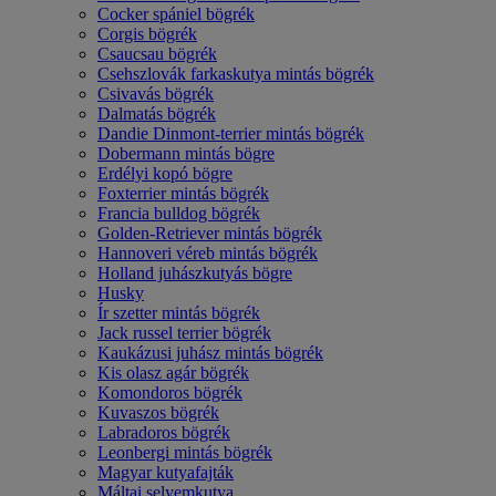
Cocker spániel bögrék
Corgis bögrék
Csaucsau bögrék
Csehszlovák farkaskutya mintás bögrék
Csivavás bögrék
Dalmatás bögrék
Dandie Dinmont-terrier mintás bögrék
Dobermann mintás bögre
Erdélyi kopó bögre
Foxterrier mintás bögrék
Francia bulldog bögrék
Golden-Retriever mintás bögrék
Hannoveri véreb mintás bögrék
Holland juhászkutyás bögre
Husky
Ír szetter mintás bögrék
Jack russel terrier bögrék
Kaukázusi juhász mintás bögrék
Kis olasz agár bögrék
Komondoros bögrék
Kuvaszos bögrék
Labradoros bögrék
Leonbergi mintás bögrék
Magyar kutyafajták
Máltai selyemkutya