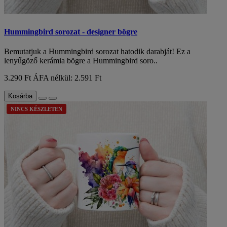
Hummingbird sorozat - designer bögre
Bemutatjuk a Hummingbird sorozat hatodik darabját! Ez a
lenyűgöző kerámia bögre a Hummingbird soro..
3.290 Ft
ÁFA nélkül: 2.591 Ft
Kosárba
NINCS KÉSZLETEN