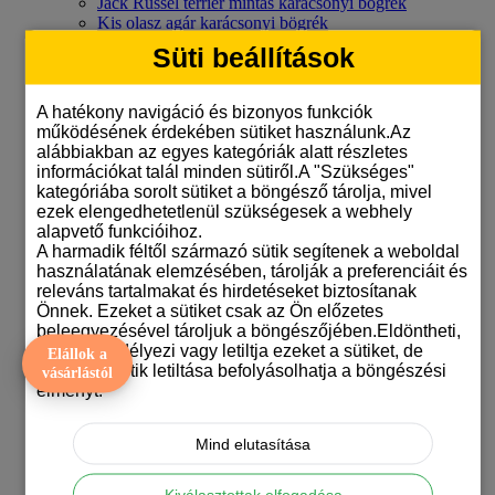
Jack Russel terrier mintás karácsonyi bögrék
Kis olasz agár karácsonyi bögrék
Kuvasz mintás karácsonyi bögrék
Süti beállítások
Labradoros karácsonyi bögrék
Leonbergi mintás karácsonyi bögrék
Máltai selyemkutya mintás karácsonyi bögrék
A hatékony navigáció és bizonyos funkciók
Masztiff mintás karácsonyi bögrék
működésének érdekében sütiket használunk.Az
Mopsz mintás karácsonyi bögre
alábbiakban az egyes kategóriák alatt részletes
Német dogos karácsonyi bögrék
információkat talál minden sütiről.A "Szükséges"
Németjuhász mintás karácsonyi bögrék
kategóriába sorolt sütiket a böngésző tárolja, mivel
Ordas színű németjuhász karácsonyi mintás bögre
ezek elengedhetetlenül szükségesek a webhely
Orosz terrier mintás karácsonyi bögrék
alapvető funkcióihoz.
Papillon mintás karácsonyi bögrék
A harmadik féltől származó sütik segítenek a weboldal
Pekingi palotapincsi mintás karácsonyi bögrék
használatának elemzésében, tárolják a preferenciáit és
Pitbull terrieres karácsonyi bögrék
releváns tartalmakat és hirdetéseket biztosítanak
Pointer mintás karácsonyi bögrék
Önnek. Ezeket a sütiket csak az Ön előzetes
Puli mintás karácsonyi bögrék
beleegyezésével tároljuk a böngészőjében.Eldöntheti,
Rottweiler mintás karácsonyi bögre
hogy engedélyezi vagy letiltja ezeket a sütiket, de
Elállok a
Schnauzeres karácsonyi bögrék
bizonyos sütik letiltása befolyásolhatja a böngészési
vásárlástól
Shar pei karácsonyi bögrék
élményt.
Shiba inu karácsonyi bögrék
Shih-tzu mintás karácsonyi bögrék
Skót juhászkutya mintás karácsonyi bögrék
Mind elutasítása
Staffordshire bullterrier mintás karácsonyi bögrék
Svájci juhászkutyás karácsonyi bögrék
Kiválasztottak elfogadása