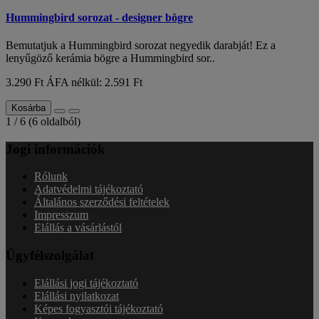
Hummingbird sorozat - designer bögre
Bemutatjuk a Hummingbird sorozat negyedik darabját! Ez a
lenyűgöző kerámia bögre a Hummingbird sor..
3.290 Ft
ÁFA nélkül: 2.591 Ft
Kosárba
1 / 6 (6 oldalból)
Jogi információk
Rólunk
Adatvédelmi tájékoztató
Általános szerződési feltételek
Impresszum
Elállás a vásárlástól
Ügyfélszolgálat
Elállási jogi tájékoztató
Elállási nyilatkozat
Képes fogyasztói tájékoztató