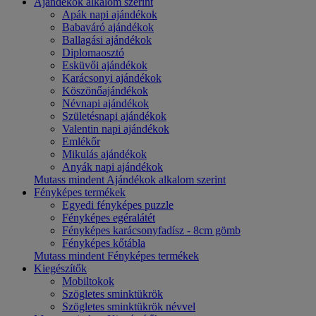
Ajándékok alkalom szerint
Apák napi ajándékok
Babaváró ajándékok
Ballagási ajándékok
Diplomaosztó
Esküvői ajándékok
Karácsonyi ajándékok
Köszönőajándékok
Névnapi ajándékok
Születésnapi ajándékok
Valentin napi ajándékok
Emlékőr
Mikulás ajándékok
Anyák napi ajándékok
Mutass mindent Ajándékok alkalom szerint
Fényképes termékek
Egyedi fényképes puzzle
Fényképes egéralátét
Fényképes karácsonyfadísz - 8cm gömb
Fényképes kőtábla
Mutass mindent Fényképes termékek
Kiegészítők
Mobiltokok
Szögletes sminktükrök
Szögletes sminktükrök névvel