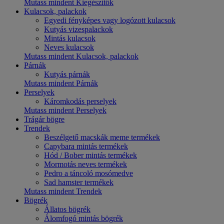
Mutass mindent Kiegészítők
Kulacsok, palackok
Egyedi fényképes vagy logózott kulacsok
Kutyás vizespalackok
Mintás kulacsok
Neves kulacsok
Mutass mindent Kulacsok, palackok
Párnák
Kutyás párnák
Mutass mindent Párnák
Perselyek
Káromkodás perselyek
Mutass mindent Perselyek
Trágár bögre
Trendek
Beszélgető macskák meme termékek
Capybara mintás termékek
Hód / Bober mintás termékek
Mormotás neves termékek
Pedro a táncoló mosómedve
Sad hamster termékek
Mutass mindent Trendek
Bögrék
Állatos bögrék
Álomfogó mintás bögrék