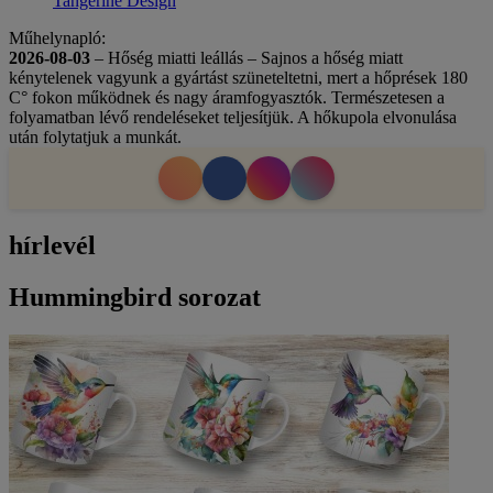
Tangerine Design
Műhelynapló:
2026-08-03
– Hőség miatti leállás – Sajnos a hőség miatt
kénytelenek vagyunk a gyártást szüneteltetni, mert a hőprések 180
C° fokon működnek és nagy áramfogyasztók. Természetesen a
folyamatban lévő rendeléseket teljesítjük. A hőkupola elvonulása
után folytatjuk a munkát.
hírlevél
Hummingbird sorozat