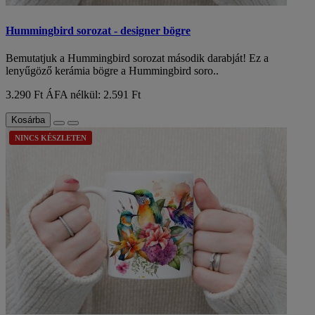
Hummingbird sorozat - designer bögre
Bemutatjuk a Hummingbird sorozat második darabját! Ez a
lenyűgöző kerámia bögre a Hummingbird soro..
3.290 Ft
ÁFA nélkül: 2.591 Ft
Kosárba
NINCS KÉSZLETEN