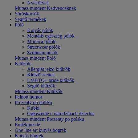
Nyakörvek
Mutass mindent Kedvenceknek
Söröskorsók
Segítő termékek
Póló
Kutyás pólók
Mentális egészség pólók
Morcica pólók
Streetwear pólók
Szülinapi pólók
Mutass mindent Póló
Kitűzők
Allergiát jelző kitűzők
Kitűző szettek
LMBTQ+ pride kitűzők
Segítő kitűzők
Mutass mindent Kitűzők
Felnőtt humor
Prezenty po polsku
Kubki
Ogłoszenie o narodzinach dziecka
Mutass mindent Prezenty po polsku
Emlékpuzzle
One line art kutyás bögrék
Kutyás bögrék