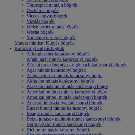
Törpespicc mintájú bögrék
Uszkáros bögrék
Vicces kutyás bögrék
Vizslás bögrék
Welsh terrier mintás bögrék
Westie bögrék
Yorkshire terrieres bögrék
Mutass mindent Kutyás bögrék
Karácsonyi kutyás bögrék
Affenpinscher karácsonyi bögrék
Afgán agár mintás karácsonyi bögrék
Afrikai oroszlánkutya - rigdeback karácsonyi bögrék
Agár mintás karácsonyi bögrék
Airedale terrier mintás karácsonyi bögre
Akita inu mintás karácsonyi bögrék
Alaszkai malamut mintás karácsonyi bögre
Amerikai bulldog mintás karácsonyi bögre
Amerikai pittbul mintás karácsonyi bögrék
Ausztrál juhászkutya karácsonyi bögrék
Basset hound mintás karácsonyi bögrék
Beagle mintás karácsonyi bögrék
Belga juhász - malinois mintás karácsonyi bögrék
Berni pásztor mintás karácsonyi bögrék
Bichon mintás karácsonyi bögrék