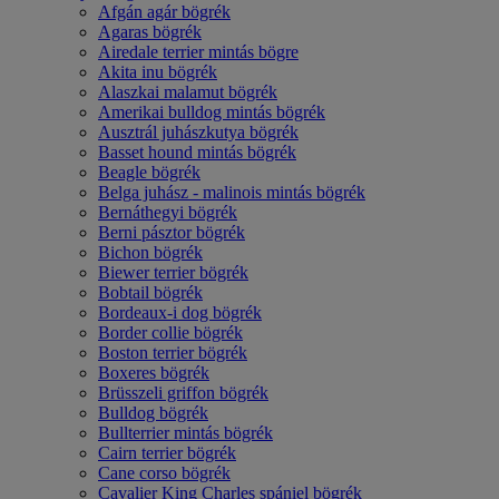
Afgán agár bögrék
Agaras bögrék
Airedale terrier mintás bögre
Akita inu bögrék
Alaszkai malamut bögrék
Amerikai bulldog mintás bögrék
Ausztrál juhászkutya bögrék
Basset hound mintás bögrék
Beagle bögrék
Belga juhász - malinois mintás bögrék
Bernáthegyi bögrék
Berni pásztor bögrék
Bichon bögrék
Biewer terrier bögrék
Bobtail bögrék
Bordeaux-i dog bögrék
Border collie bögrék
Boston terrier bögrék
Boxeres bögrék
Brüsszeli griffon bögrék
Bulldog bögrék
Bullterrier mintás bögrék
Cairn terrier bögrék
Cane corso bögrék
Cavalier King Charles spániel bögrék