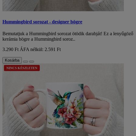
Hummingbird sorozat - designer bögre
Bemutatjuk a Hummingbird sorozat ötödik darabját! Ez a lenyűgöző
kerámia bögre a Hummingbird soroz..
3.290 Ft
ÁFA nélkül: 2.591 Ft
Kosárba
NINCS KÉSZLETEN