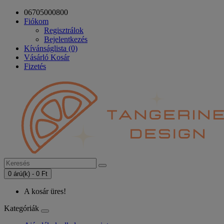
06705000800
Fiókom
Regisztrálok
Bejelentkezés
Kívánságlista (0)
Vásárló Kosár
Fizetés
0 árú(k) - 0 Ft
A kosár üres!
Kategóriák