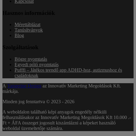
Kapcsolat
Hasznos információk
Mérettáblázat
Tanúsítványok
Blog
Szolgáltatások
Bögre nyomtatás
Egyedi póló nyomtatás
Pufffi – Játékos teendő app ADHD-hoz, autizmushoz és
családoknak
A
Tangerine Design
az Innovatív Marketing Megoldások Kft.
márkája.
Minden jog fenntartva © 2023 -
2026
A weboldalon található képi anyagok engedély nélküli
felhasználásakor az Innovatív Marketing Megoldások Kft 10.000 .-
Ft + ÁFA összeget jogosult kiszámlázni a képeket használó
weboldal üzemeltetője számára.