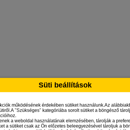
Süti beállítások
nkciók működésének érdekében sütiket használunk.Az alábbiakb
ütiről.A "Szükséges" kategóriába sorolt sütiket a böngésző táro
cióihoz.
tenek a weboldal használatának elemzésében, tárolják a preferen
ket a sütiket csak az Ön előzetes beleegyezésével tároljuk a b