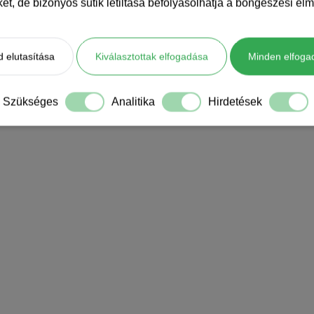
iket, de bizonyos sütik letiltása befolyásolhatja a böngészési élm
 elutasítása
Kiválasztottak elfogadása
Minden elfoga
Szükséges
Analitika
Hirdetések