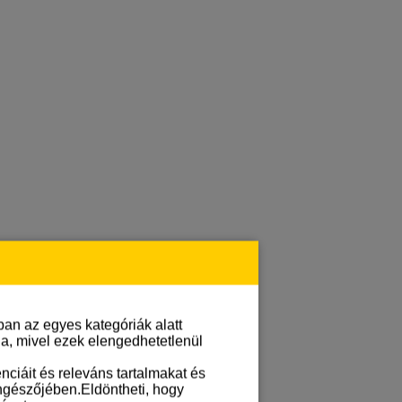
an az egyes kategóriák alatt
lja, mivel ezek elengedhetetlenül
ciáit és releváns tartalmakat és
öngészőjében.Eldöntheti, hogy