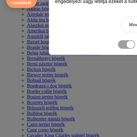
engedélyezi vagy letiltja ezeket a süt
vásárlástól
Afgán agár bögrék
Agaras bögrék
Airedale terrier mintás bögre
Akita inu bögrék
Mind
Alaszkai malamut bögrék
Amerikai bulldog mintás bögrék
Ausztrál juhászkutya bögrék
Basset hound mintás bögrék
Beagle bögrék
Belga juhász - malinois mintás bögrék
Bernáthegyi bögrék
Berni pásztor bögrék
Bichon bögrék
Biewer terrier bögrék
Bobtail bögrék
Bordeaux-i dog bögrék
Border collie bögrék
Boston terrier bögrék
Boxeres bögrék
Brüsszeli griffon bögrék
Bulldog bögrék
Bullterrier mintás bögrék
Cairn terrier bögrék
Cane corso bögrék
Cavalier King Charles spániel bögrék