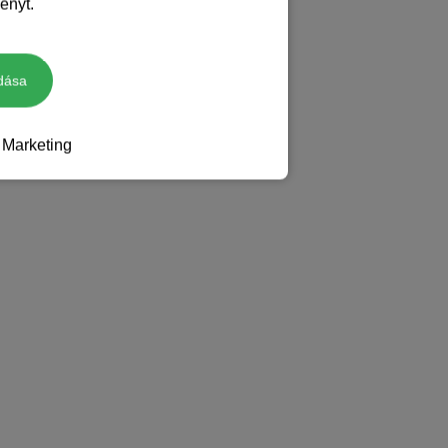
ényt.
dása
Marketing