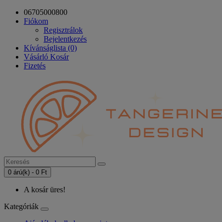
06705000800
Fiókom
Regisztrálok
Bejelentkezés
Kívánságlista (0)
Vásárló Kosár
Fizetés
0 árú(k) - 0 Ft
A kosár üres!
Kategóriák