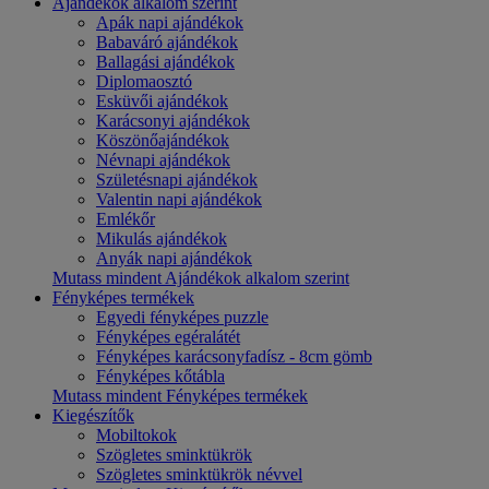
Ajándékok alkalom szerint
Apák napi ajándékok
Babaváró ajándékok
Ballagási ajándékok
Diplomaosztó
Esküvői ajándékok
Karácsonyi ajándékok
Köszönőajándékok
Névnapi ajándékok
Születésnapi ajándékok
Valentin napi ajándékok
Emlékőr
Mikulás ajándékok
Anyák napi ajándékok
Mutass mindent Ajándékok alkalom szerint
Fényképes termékek
Egyedi fényképes puzzle
Fényképes egéralátét
Fényképes karácsonyfadísz - 8cm gömb
Fényképes kőtábla
Mutass mindent Fényképes termékek
Kiegészítők
Mobiltokok
Szögletes sminktükrök
Szögletes sminktükrök névvel