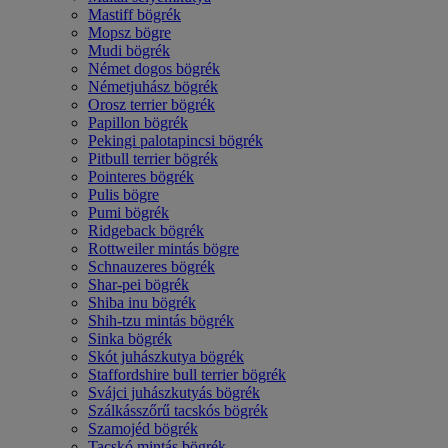
Mastiff bögrék
Mopsz bögre
Mudi bögrék
Német dogos bögrék
Németjuhász bögrék
Orosz terrier bögrék
Papillon bögrék
Pekingi palotapincsi bögrék
Pitbull terrier bögrék
Pointeres bögrék
Pulis bögre
Pumi bögrék
Ridgeback bögrék
Rottweiler mintás bögre
Schnauzeres bögrék
Shar-pei bögrék
Shiba inu bögrék
Shih-tzu mintás bögrék
Sinka bögrék
Skót juhászkutya bögrék
Staffordshire bull terrier bögrék
Svájci juhászkutyás bögrék
Szálkásszőrű tacskós bögrék
Szamojéd bögrék
Tacskó mintás bögrék