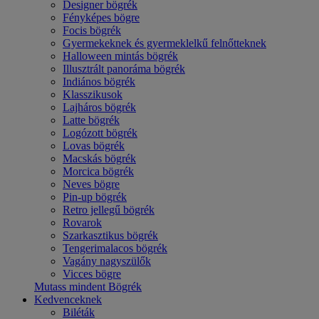
Designer bögrék
Fényképes bögre
Focis bögrék
Gyermekeknek és gyermeklelkű felnőtteknek
Halloween mintás bögrék
Illusztrált panoráma bögrék
Indiános bögrék
Klasszikusok
Lajháros bögrék
Latte bögrék
Logózott bögrék
Lovas bögrék
Macskás bögrék
Morcica bögrék
Neves bögre
Pin-up bögrék
Retro jellegű bögrék
Rovarok
Szarkasztikus bögrék
Tengerimalacos bögrék
Vagány nagyszülők
Vicces bögre
Mutass mindent Bögrék
Kedvenceknek
Biléták