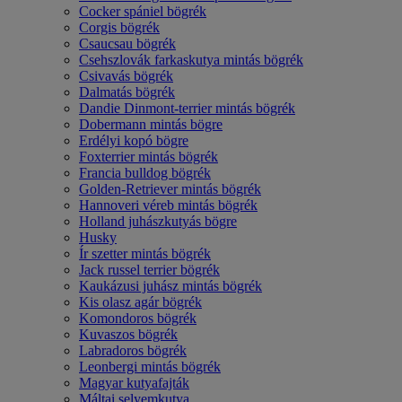
Cocker spániel bögrék
Corgis bögrék
Csaucsau bögrék
Csehszlovák farkaskutya mintás bögrék
Csivavás bögrék
Dalmatás bögrék
Dandie Dinmont-terrier mintás bögrék
Dobermann mintás bögre
Erdélyi kopó bögre
Foxterrier mintás bögrék
Francia bulldog bögrék
Golden-Retriever mintás bögrék
Hannoveri véreb mintás bögrék
Holland juhászkutyás bögre
Husky
Ír szetter mintás bögrék
Jack russel terrier bögrék
Kaukázusi juhász mintás bögrék
Kis olasz agár bögrék
Komondoros bögrék
Kuvaszos bögrék
Labradoros bögrék
Leonbergi mintás bögrék
Magyar kutyafajták
Máltai selyemkutya