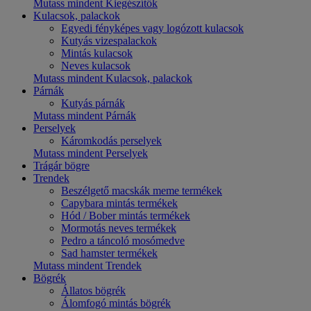
Mutass mindent Kiegészítők
Kulacsok, palackok
Egyedi fényképes vagy logózott kulacsok
Kutyás vizespalackok
Mintás kulacsok
Neves kulacsok
Mutass mindent Kulacsok, palackok
Párnák
Kutyás párnák
Mutass mindent Párnák
Perselyek
Káromkodás perselyek
Mutass mindent Perselyek
Trágár bögre
Trendek
Beszélgető macskák meme termékek
Capybara mintás termékek
Hód / Bober mintás termékek
Mormotás neves termékek
Pedro a táncoló mosómedve
Sad hamster termékek
Mutass mindent Trendek
Bögrék
Állatos bögrék
Álomfogó mintás bögrék