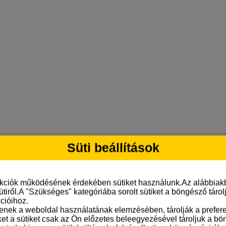
Süti beállítások
nkciók működésének érdekében sütiket használunk.Az alábbiakb
ütiről.A "Szükséges" kategóriába sorolt sütiket a böngésző táro
cióihoz.
tenek a weboldal használatának elemzésében, tárolják a preferen
ket a sütiket csak az Ön előzetes beleegyezésével tároljuk a b