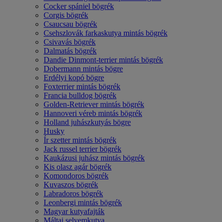
Cocker spániel bögrék
Corgis bögrék
Csaucsau bögrék
Csehszlovák farkaskutya mintás bögrék
Csivavás bögrék
Dalmatás bögrék
Dandie Dinmont-terrier mintás bögrék
Dobermann mintás bögre
Erdélyi kopó bögre
Foxterrier mintás bögrék
Francia bulldog bögrék
Golden-Retriever mintás bögrék
Hannoveri véreb mintás bögrék
Holland juhászkutyás bögre
Husky
Ír szetter mintás bögrék
Jack russel terrier bögrék
Kaukázusi juhász mintás bögrék
Kis olasz agár bögrék
Komondoros bögrék
Kuvaszos bögrék
Labradoros bögrék
Leonbergi mintás bögrék
Magyar kutyafajták
Máltai selyemkutya