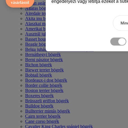
engedélyezi vagy letiltja ezeket a süt
vásárlástól
Afgán agár bögrék
Agaras bögrék
Airedale terrier mintás bögre
Akita inu bögrék
Mind
Alaszkai malamut bögrék
Amerikai bulldog mintás bögrék
Ausztrál juhászkutya bögrék
Basset hound mintás bögrék
Beagle bögrék
Belga juhász - malinois mintás bögrék
Bernáthegyi bögrék
Berni pásztor bögrék
Bichon bögrék
Biewer terrier bögrék
Bobtail bögrék
Bordeaux-i dog bögrék
Border collie bögrék
Boston terrier bögrék
Boxeres bögrék
Brüsszeli griffon bögrék
Bulldog bögrék
Bullterrier mintás bögrék
Cairn terrier bögrék
Cane corso bögrék
Cavalier King Charles spániel bögrék