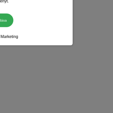
ényt.
dása
Marketing