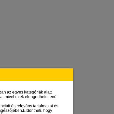
an az egyes kategóriák alatt
lja, mivel ezek elengedhetetlenül
ciáit és releváns tartalmakat és
öngészőjében.Eldöntheti, hogy