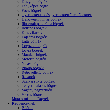
Designer bögrék
Fényképes bögre
Focis bögrék
Gyermekeknek és gyermeklelkű felnőtteknek
Halloween mintás bögrék
Illusztrált panoráma bögrék
Indiános bögrék
Klasszikusok
Lajháros bögrék
Latte bögrék
Logózott bögrék
Lovas bögrék
Macskás bögrék
Morcica bögrék
Neves bögre
Pin-up bögrék
Retro jellegű bögrék
Rovarok
Szarkasztikus bögrék
Tengerimalacos bögrék
Vagány nagyszülők
Vicces bögre
Mutass mindent Bögrék
Kedvenceknek
Biléták