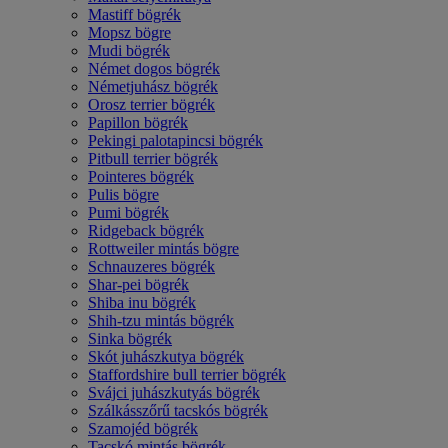
Mastiff bögrék
Mopsz bögre
Mudi bögrék
Német dogos bögrék
Németjuhász bögrék
Orosz terrier bögrék
Papillon bögrék
Pekingi palotapincsi bögrék
Pitbull terrier bögrék
Pointeres bögrék
Pulis bögre
Pumi bögrék
Ridgeback bögrék
Rottweiler mintás bögre
Schnauzeres bögrék
Shar-pei bögrék
Shiba inu bögrék
Shih-tzu mintás bögrék
Sinka bögrék
Skót juhászkutya bögrék
Staffordshire bull terrier bögrék
Svájci juhászkutyás bögrék
Szálkásszőrű tacskós bögrék
Szamojéd bögrék
Tacskó mintás bögrék