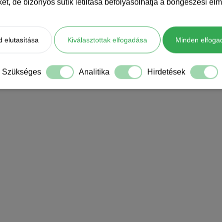
iket, de bizonyos sütik letiltása befolyásolhatja a böngészési élm
 elutasítása
Kiválasztottak elfogadása
Minden elfoga
Szükséges
Analitika
Hirdetések