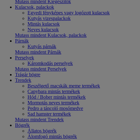
Mutass mindent Kiegészítők
Kulacsok, palackok
Egyedi fényképes vagy logózott kulacsok
Kutyás vizespalackok
Mintás kulacsok
Neves kulacsok
Mutass mindent Kulacsok, palackok
Párnák
Kutyás párnák
Mutass mindent Párnák
Perselyek
Káromkodás perselyek
Mutass mindent Perselyek
Trágár bögre
Trendek
Beszélgető macskák meme termékek
Capybara mintás termékek
Hód / Bober mintás termékek
Mormotás neves termékek
Pedro a táncoló mosómedve
Sad hamster termékek
Mutass mindent Trendek
Bögrék
Állatos bögrék
Álomfogó mintás bögrék