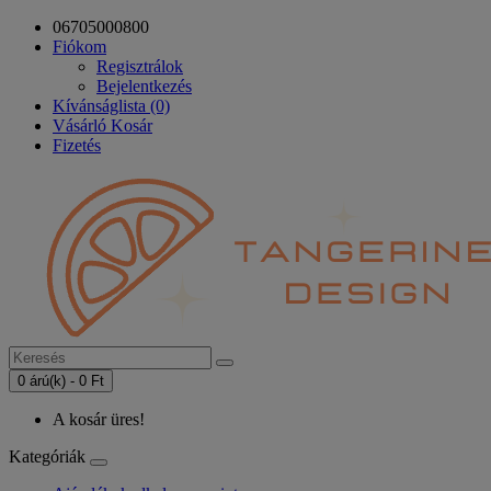
06705000800
Fiókom
Regisztrálok
Bejelentkezés
Kívánságlista (0)
Vásárló Kosár
Fizetés
0 árú(k) - 0 Ft
A kosár üres!
Kategóriák