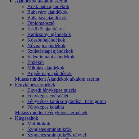
Ajándékok alkalom szerint
Apák napi ajándékok
Babaváró ajándékok
Ballagási ajándékok
Diplomaosztó
Esküvői ajándékok
Karácsonyi ajándékok
Köszönőajándékok
Névnapi ajándékok
Születésnapi ajándékok
Valentin napi ajándékok
Emlékőr
Mikulás ajándékok
Anyák napi ajándékok
Mutass mindent Ajándékok alkalom szerint
Fényképes termékek
Egyedi fényképes puzzle
Fényképes egéralátét
Fényképes karácsonyfadísz - 8cm gömb
Fényképes kőtábla
Mutass mindent Fényképes termékek
Kiegészítők
Mobiltokok
Szögletes sminktükrök
Szögletes sminktükrök névvel