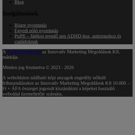
Blog
Szolgáltatások
Bögre nyomtatás
Egyedi póló nyomtatás
Pufffi – Játékos teendő app ADHD-hoz, autizmushoz és
családoknak
A
Tangerine Design
az Innovatív Marketing Megoldások Kft.
márkája.
Minden jog fenntartva © 2023 -
2026
A weboldalon található képi anyagok engedély nélküli
felhasználásakor az Innovatív Marketing Megoldások Kft 10.000 .-
Ft + ÁFA összeget jogosult kiszámlázni a képeket használó
weboldal üzemeltetője számára.