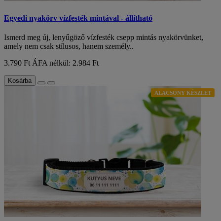
Egyedi nyakörv vízfesték mintával - állítható
Ismerd meg új, lenyűgöző vízfesték csepp mintás nyakörvünket,
amely nem csak stílusos, hanem személy..
3.790 Ft
ÁFA nélkül: 2.984 Ft
Kosárba
ALACSONY KÉSZLET