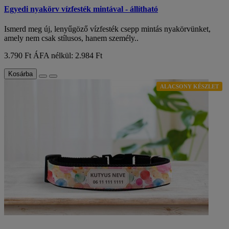
Egyedi nyakörv vízfesték mintával - állítható
Ismerd meg új, lenyűgöző vízfesték csepp mintás nyakörvünket,
amely nem csak stílusos, hanem személy..
3.790 Ft
ÁFA nélkül: 2.984 Ft
Kosárba
ALACSONY KÉSZLET