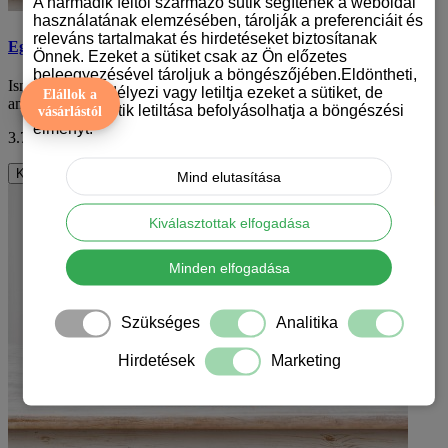
A harmadik féltől származó sütik segítenek a weboldal
használatának elemzésében, tárolják a preferenciáit és
releváns tartalmakat és hirdetéseket biztosítanak
Egyedi nyakörv vízfesték mintával - állítható
Önnek. Ezeket a sütiket csak az Ön előzetes
beleegyezésével tároljuk a böngészőjében.Eldöntheti,
Ismerd meg új, lenyűgöző vízfesték csepp mintás nyakörvünket,
hogy engedélyezi vagy letiltja ezeket a sütiket, de
Elállok a
amely nem csak stílusos, hanem személy..
bizonyos sütik letiltása befolyásolhatja a böngészési
vásárlástól
élményt.
3.790 Ft
ÁFA nélkül: 2.984 Ft
Kosárba
Mind elutasítása
ALACSONY KÉSZLET
Kiválasztottak elfogadása
Minden elfogadása
Szükséges
Analitika
Hirdetések
Marketing