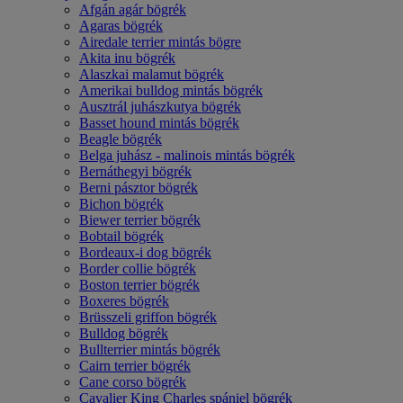
Afgán agár bögrék
Agaras bögrék
Airedale terrier mintás bögre
Akita inu bögrék
Alaszkai malamut bögrék
Amerikai bulldog mintás bögrék
Ausztrál juhászkutya bögrék
Basset hound mintás bögrék
Beagle bögrék
Belga juhász - malinois mintás bögrék
Bernáthegyi bögrék
Berni pásztor bögrék
Bichon bögrék
Biewer terrier bögrék
Bobtail bögrék
Bordeaux-i dog bögrék
Border collie bögrék
Boston terrier bögrék
Boxeres bögrék
Brüsszeli griffon bögrék
Bulldog bögrék
Bullterrier mintás bögrék
Cairn terrier bögrék
Cane corso bögrék
Cavalier King Charles spániel bögrék