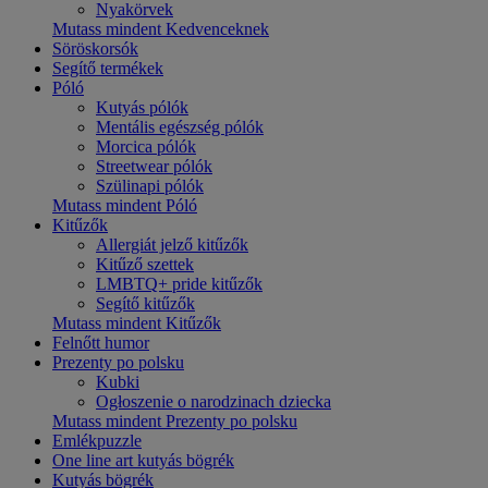
Nyakörvek
Mutass mindent Kedvenceknek
Söröskorsók
Segítő termékek
Póló
Kutyás pólók
Mentális egészség pólók
Morcica pólók
Streetwear pólók
Szülinapi pólók
Mutass mindent Póló
Kitűzők
Allergiát jelző kitűzők
Kitűző szettek
LMBTQ+ pride kitűzők
Segítő kitűzők
Mutass mindent Kitűzők
Felnőtt humor
Prezenty po polsku
Kubki
Ogłoszenie o narodzinach dziecka
Mutass mindent Prezenty po polsku
Emlékpuzzle
One line art kutyás bögrék
Kutyás bögrék