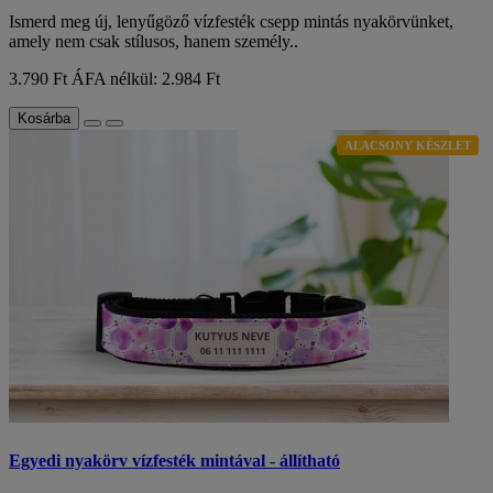
Ismerd meg új, lenyűgöző vízfesték csepp mintás nyakörvünket,
amely nem csak stílusos, hanem személy..
3.790 Ft
ÁFA nélkül: 2.984 Ft
Kosárba
ALACSONY KÉSZLET
Egyedi nyakörv vízfesték mintával - állítható