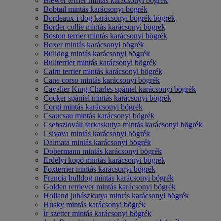
Biewer terrier mintás karácsonyi bögrék
Bobtail mintás karácsonyi bögrék
Bordeaux-i dog karácsonyi bögrék bögrék
Border collie mintás karácsonyi bögrék
Boston terrier mintás karácsonyi bögrék
Boxer mintás karácsonyi bögrék
Bulldog mintás karácsonyi bögrék
Bullterrier mintás karácsonyi bögrék
Cairn terrier mintás karácsonyi bögrék
Cane corso mintás karácsonyi bögrék
Cavalier King Charles spániel karácsonyi bögrék
Cocker spániel mintás karácsonyi bögrék
Corgi mintás karácsonyi bögrék
Csaucsau mintás karácsonyi bögrék
Csehszlovák farkaskutya mintás karácsonyi bögrék
Csivava mintás karácsonyi bögrék
Dalmata mintás karácsonyi bögrék
Dobermann mintás karácsonyi bögrék
Erdélyi kopó mintás karácsonyi bögrék
Foxterrier mintás karácsonyi bögrék
Francia bulldog mintás karácsonyi bögrék
Golden retriever mintás karácsonyi bögrék
Holland juhászkutya mintás karácsonyi bögrék
Husky mintás karácsonyi bögrék
Ír szetter mintás karácsonyi bögrék