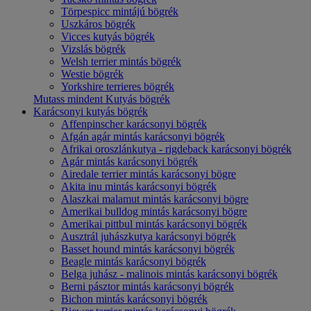
Törpespicc mintájú bögrék
Uszkáros bögrék
Vicces kutyás bögrék
Vizslás bögrék
Welsh terrier mintás bögrék
Westie bögrék
Yorkshire terrieres bögrék
Mutass mindent Kutyás bögrék
Karácsonyi kutyás bögrék
Affenpinscher karácsonyi bögrék
Afgán agár mintás karácsonyi bögrék
Afrikai oroszlánkutya - rigdeback karácsonyi bögrék
Agár mintás karácsonyi bögrék
Airedale terrier mintás karácsonyi bögre
Akita inu mintás karácsonyi bögrék
Alaszkai malamut mintás karácsonyi bögre
Amerikai bulldog mintás karácsonyi bögre
Amerikai pittbul mintás karácsonyi bögrék
Ausztrál juhászkutya karácsonyi bögrék
Basset hound mintás karácsonyi bögrék
Beagle mintás karácsonyi bögrék
Belga juhász - malinois mintás karácsonyi bögrék
Berni pásztor mintás karácsonyi bögrék
Bichon mintás karácsonyi bögrék