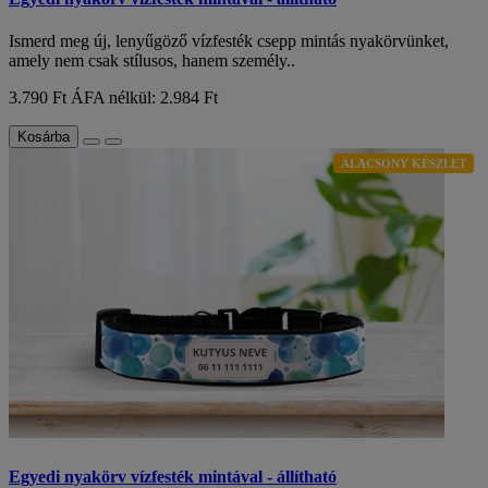
Ismerd meg új, lenyűgöző vízfesték csepp mintás nyakörvünket,
amely nem csak stílusos, hanem személy..
3.790 Ft
ÁFA nélkül: 2.984 Ft
Kosárba
ALACSONY KÉSZLET
Egyedi nyakörv vízfesték mintával - állítható