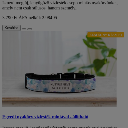
Ismerd meg új, lenyűgöző vízfesték csepp mintás nyakörvünket,
amely nem csak stílusos, hanem személy..
3.790 Ft
ÁFA nélkül: 2.984 Ft
Kosárba
ALACSONY KÉSZLET
Egyedi nyakörv vízfesték mintával - állítható