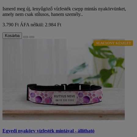
Ismerd meg új, lenyűgöző vízfesték csepp mintás nyakörvünket,
amely nem csak stílusos, hanem személy..
3.790 Ft
ÁFA nélkül: 2.984 Ft
Kosárba
ALACSONY KÉSZLET
Egyedi nyakörv vízfesték mintával - állítható