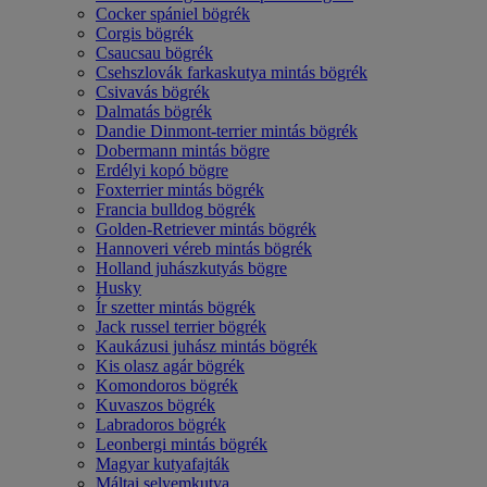
Cocker spániel bögrék
Corgis bögrék
Csaucsau bögrék
Csehszlovák farkaskutya mintás bögrék
Csivavás bögrék
Dalmatás bögrék
Dandie Dinmont-terrier mintás bögrék
Dobermann mintás bögre
Erdélyi kopó bögre
Foxterrier mintás bögrék
Francia bulldog bögrék
Golden-Retriever mintás bögrék
Hannoveri véreb mintás bögrék
Holland juhászkutyás bögre
Husky
Ír szetter mintás bögrék
Jack russel terrier bögrék
Kaukázusi juhász mintás bögrék
Kis olasz agár bögrék
Komondoros bögrék
Kuvaszos bögrék
Labradoros bögrék
Leonbergi mintás bögrék
Magyar kutyafajták
Máltai selyemkutya