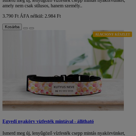
Ismerd meg új, lenyűgöző vízfesték csepp mintás nyakörvünket,
amely nem csak stílusos, hanem személy..
3.790 Ft
ÁFA nélkül: 2.984 Ft
Kosárba
ALACSONY KÉSZLET
Egyedi nyakörv vízfesték mintával - állítható
Ismerd meg új, lenyűgöző vízfesték csepp mintás nyakörvünket,