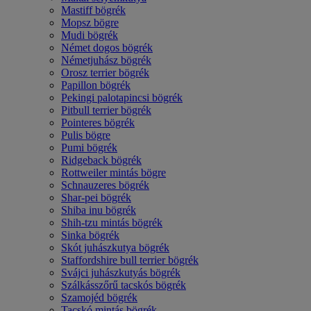
Mastiff bögrék
Mopsz bögre
Mudi bögrék
Német dogos bögrék
Németjuhász bögrék
Orosz terrier bögrék
Papillon bögrék
Pekingi palotapincsi bögrék
Pitbull terrier bögrék
Pointeres bögrék
Pulis bögre
Pumi bögrék
Ridgeback bögrék
Rottweiler mintás bögre
Schnauzeres bögrék
Shar-pei bögrék
Shiba inu bögrék
Shih-tzu mintás bögrék
Sinka bögrék
Skót juhászkutya bögrék
Staffordshire bull terrier bögrék
Svájci juhászkutyás bögrék
Szálkásszőrű tacskós bögrék
Szamojéd bögrék
Tacskó mintás bögrék