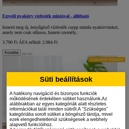
Egyedi nyakörv vízfesték mintával - állítható
Ismerd meg új, lenyűgöző vízfesték csepp mintás nyakörvünket,
amely nem csak stílusos, hanem személy..
3.790 Ft
ÁFA nélkül: 2.984 Ft
Kosárba
ALACSONY KÉSZLET
Süti beállítások
A hatékony navigáció és bizonyos funkciók
működésének érdekében sütiket használunk.Az
alábbiakban az egyes kategóriák alatt részletes
információkat talál minden sütiről.A "Szükséges"
kategóriába sorolt sütiket a böngésző tárolja, mivel
ezek elengedhetetlenül szükségesek a webhely
alapvető funkcióihoz.