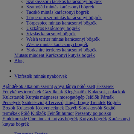
Szálkásszőrű tacskós karácsonyi bögrék
Szamojéd mintás karácsonyi bögrék
Tacskó mintás karácsonyi bögrék
Törpe pincser mintás karácsonyi bögrék
Törpespicc mintás karácsonyi bögrék
Uszkáros karácsonyi bögrék
Vizslás karácsonyi bögrék
Welsh terrier mintás karácsonyi bögrék
Westie mintás karácsonyi bögrék
Yorkshire terrieres karácsonyi bögrék
Mutass mindent Karácsonyi kutyás bögrék
Blog
Vízfesték mintás nyakörvek
Ajándékok alkalom szerint
Anya-lánya póló szett
Ékszerek
Fényképes termékek
Gazdiknak
Kiegészítők
Kulacsok, palackok
Kulcstartók
Kutyás mágneses mosogatógép Jelölők
Párnák
Perselyek
Születésvirág
Tervező
Trágár bögre
Trendek
Bögrék
Boxok
Kulacsok
Kedvenceknek
Egyéb
Söröskorsók
Segítő
termékek
Póló
Kitűzők
Felnőtt humor
Prezenty po polsku
Emlékpuzzle
One line art kutyás bögrék
Kutyás bögrék
Karácsonyi
kutyás bögrék