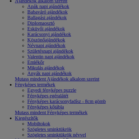
Ajándékok alkalom szerint
Apák napi ajándékok
Babaváró ajándékok
Ballagási ajándékok
Diplomaosztó
Esküvői ajándékok
Karácsonyi ajándékok
Köszönőajándékok
Névnapi ajándékok
Születésnapi ajándékok
Valentin napi ajándékok
Emlékőr
Mikulás ajándékok
Anyák napi ajándékok
Mutass mindent Ajándékok alkalom szerint
Fényképes termékek
Egyedi fényképes puzzle
Fényképes egéralátét
Fényképes karácsonyfadísz - 8cm gömb
Fényképes kőtábla
Mutass mindent Fényképes termékek
Kiegészítők
Mobiltokok
Szögletes sminktükrök
Szögletes sminktükrök névvel