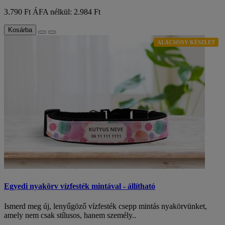
3.790 Ft
ÁFA nélkül: 2.984 Ft
Kosárba
ALACSONY KÉSZLET
Egyedi nyakörv vízfesték mintával - állítható
Ismerd meg új, lenyűgöző vízfesték csepp mintás nyakörvünket,
amely nem csak stílusos, hanem személy..