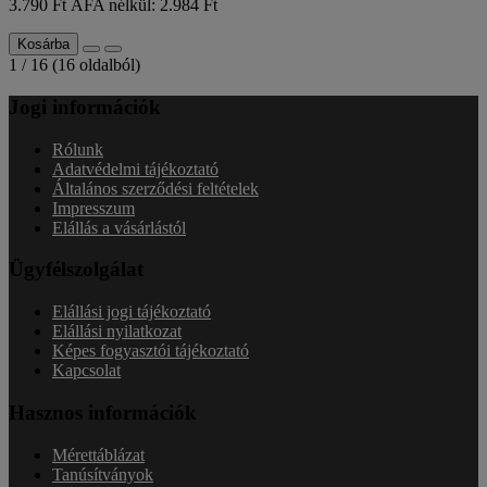
3.790 Ft
ÁFA nélkül: 2.984 Ft
Kosárba
1 / 16 (16 oldalból)
Jogi információk
Rólunk
Adatvédelmi tájékoztató
Általános szerződési feltételek
Impresszum
Elállás a vásárlástól
Ügyfélszolgálat
Elállási jogi tájékoztató
Elállási nyilatkozat
Képes fogyasztói tájékoztató
Kapcsolat
Hasznos információk
Mérettáblázat
Tanúsítványok