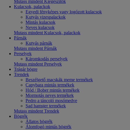
Mutass mindent Kiegészítők
Kulacsok, palackok
Egyedi fényképes vagy logózott kulacsok
Kutyás vizespalackok
Mintás kulacsok
Neves kulacsok
Mutass mindent Kulacsok, palackok
Párnák
Kutyás párnák
Mutass mindent Párnák
Perselyek
Káromkodás perselyek
Mutass mindent Perselyek
Trágár bögre
Trendek
Beszélgető macskák meme termékek
Capybara mintás termékek
Hód / Bober mintás termékek
Mormotás neves termékek
Pedro a táncoló mosómedve
Sad hamster termékek
Mutass mindent Trendek
Bögrék
Állatos bögrék
Álomfogó mintás bögrék