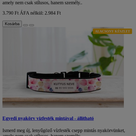
amely nem csak stílusos, hanem személy..
3.790 Ft
ÁFA nélkül: 2.984 Ft
Kosárba
ALACSONY KÉSZLET
Egyedi nyakörv vízfesték mintával - állítható
Ismerd meg új, lenyűgöző vízfesték csepp mintás nyakörvünket,
amely nem csak stílusos, hanem személy..