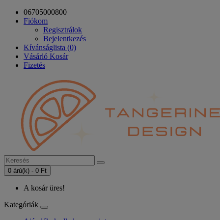
06705000800
Fiókom
Regisztrálok
Bejelentkezés
Kívánságlista (0)
Vásárló Kosár
Fizetés
0 árú(k) - 0 Ft
A kosár üres!
Kategóriák