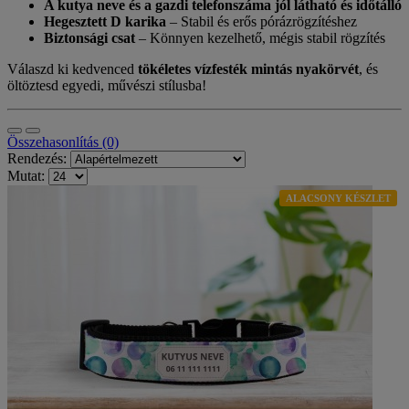
A kutya neve és a gazdi telefonszáma jól látható és időtálló
Hegesztett D karika
– Stabil és erős pórázrögzítéshez
Biztonsági csat
– Könnyen kezelhető, mégis stabil rögzítés
Válaszd ki kedvenced
tökéletes vízfesték mintás nyakörvét
, és
öltöztesd egyedi, művészi stílusba!
Összehasonlítás (0)
Rendezés:
Mutat:
ALACSONY KÉSZLET