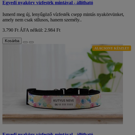
Egyedi nyakörv vízfesték mintával - állítható
Ismerd meg új, lenyűgöző vízfesték csepp mintás nyakörvünket,
amely nem csak stílusos, hanem személy..
3.790 Ft
ÁFA nélkül: 2.984 Ft
Kosárba
ALACSONY KÉSZLET
Egyedi nyakörv vízfesték mintával - állítható