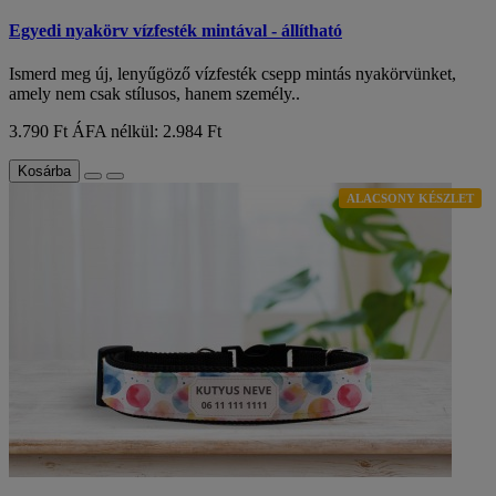
Egyedi nyakörv vízfesték mintával - állítható
Ismerd meg új, lenyűgöző vízfesték csepp mintás nyakörvünket,
amely nem csak stílusos, hanem személy..
3.790 Ft
ÁFA nélkül: 2.984 Ft
Kosárba
ALACSONY KÉSZLET