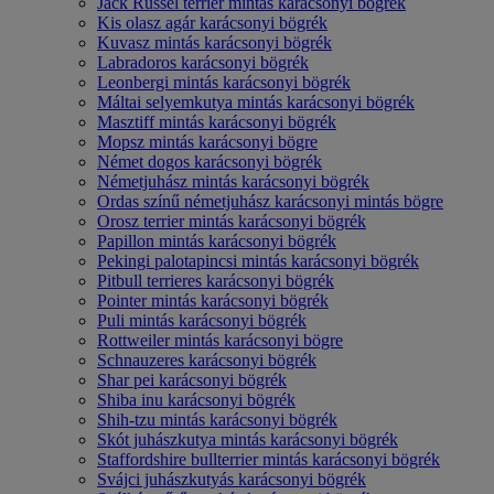
Jack Russel terrier mintás karácsonyi bögrék
Kis olasz agár karácsonyi bögrék
Kuvasz mintás karácsonyi bögrék
Labradoros karácsonyi bögrék
Leonbergi mintás karácsonyi bögrék
Máltai selyemkutya mintás karácsonyi bögrék
Masztiff mintás karácsonyi bögrék
Mopsz mintás karácsonyi bögre
Német dogos karácsonyi bögrék
Németjuhász mintás karácsonyi bögrék
Ordas színű németjuhász karácsonyi mintás bögre
Orosz terrier mintás karácsonyi bögrék
Papillon mintás karácsonyi bögrék
Pekingi palotapincsi mintás karácsonyi bögrék
Pitbull terrieres karácsonyi bögrék
Pointer mintás karácsonyi bögrék
Puli mintás karácsonyi bögrék
Rottweiler mintás karácsonyi bögre
Schnauzeres karácsonyi bögrék
Shar pei karácsonyi bögrék
Shiba inu karácsonyi bögrék
Shih-tzu mintás karácsonyi bögrék
Skót juhászkutya mintás karácsonyi bögrék
Staffordshire bullterrier mintás karácsonyi bögrék
Svájci juhászkutyás karácsonyi bögrék