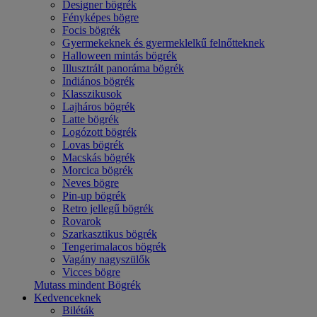
Designer bögrék
Fényképes bögre
Focis bögrék
Gyermekeknek és gyermeklelkű felnőtteknek
Halloween mintás bögrék
Illusztrált panoráma bögrék
Indiános bögrék
Klasszikusok
Lajháros bögrék
Latte bögrék
Logózott bögrék
Lovas bögrék
Macskás bögrék
Morcica bögrék
Neves bögre
Pin-up bögrék
Retro jellegű bögrék
Rovarok
Szarkasztikus bögrék
Tengerimalacos bögrék
Vagány nagyszülők
Vicces bögre
Mutass mindent Bögrék
Kedvenceknek
Biléták