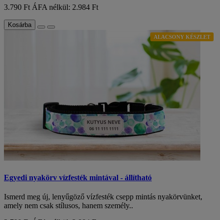
3.790 Ft
ÁFA nélkül: 2.984 Ft
Kosárba
ALACSONY KÉSZLET
Egyedi nyakörv vízfesték mintával - állítható
Ismerd meg új, lenyűgöző vízfesték csepp mintás nyakörvünket,
amely nem csak stílusos, hanem személy..