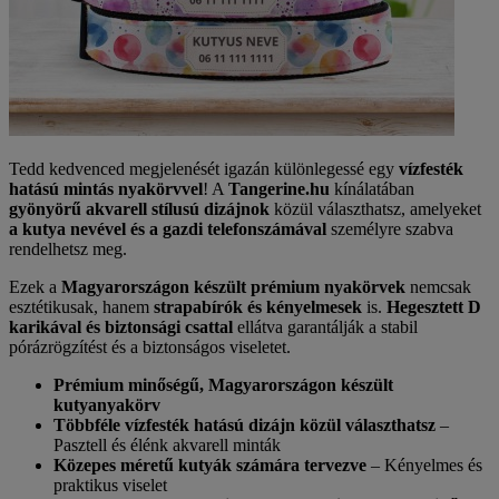
Tedd kedvenced megjelenését igazán különlegessé egy
vízfesték
hatású mintás nyakörvvel
! A
Tangerine.hu
kínálatában
gyönyörű akvarell stílusú dizájnok
közül választhatsz, amelyeket
a kutya nevével és a gazdi telefonszámával
személyre szabva
rendelhetsz meg.
Ezek a
Magyarországon készült prémium nyakörvek
nemcsak
esztétikusak, hanem
strapabírók és kényelmesek
is.
Hegesztett D
karikával és biztonsági csattal
ellátva garantálják a stabil
pórázrögzítést és a biztonságos viseletet.
Prémium minőségű, Magyarországon készült
kutyanyakörv
Többféle vízfesték hatású dizájn közül választhatsz
–
Pasztell és élénk akvarell minták
Közepes méretű kutyák számára tervezve
– Kényelmes és
praktikus viselet