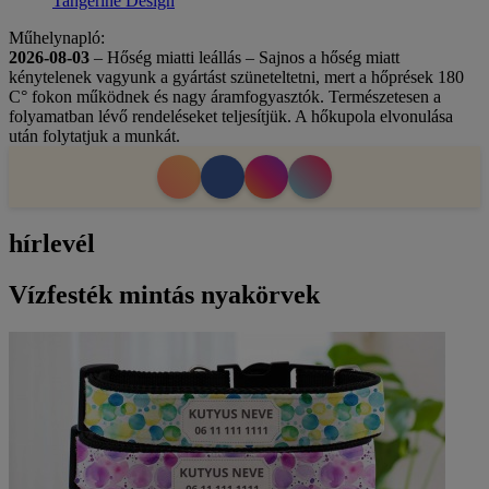
Tangerine Design
Műhelynapló:
2026-08-03
– Hőség miatti leállás – Sajnos a hőség miatt
kénytelenek vagyunk a gyártást szüneteltetni, mert a hőprések 180
C° fokon működnek és nagy áramfogyasztók. Természetesen a
folyamatban lévő rendeléseket teljesítjük. A hőkupola elvonulása
után folytatjuk a munkát.
hírlevél
Vízfesték mintás nyakörvek