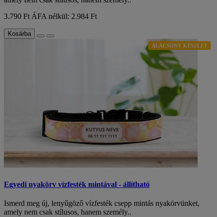
3.790 Ft
ÁFA nélkül: 2.984 Ft
Kosárba
ALACSONY KÉSZLET
Egyedi nyakörv vízfesték mintával - állítható
Ismerd meg új, lenyűgöző vízfesték csepp mintás nyakörvünket,
amely nem csak stílusos, hanem személy..