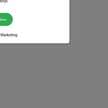
ényt.
dása
Marketing