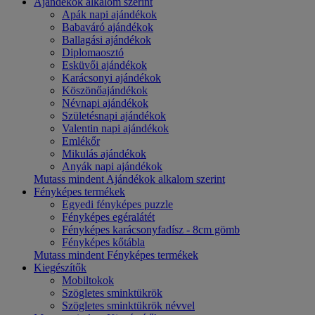
Ajándékok alkalom szerint
Apák napi ajándékok
Babaváró ajándékok
Ballagási ajándékok
Diplomaosztó
Esküvői ajándékok
Karácsonyi ajándékok
Köszönőajándékok
Névnapi ajándékok
Születésnapi ajándékok
Valentin napi ajándékok
Emlékőr
Mikulás ajándékok
Anyák napi ajándékok
Mutass mindent Ajándékok alkalom szerint
Fényképes termékek
Egyedi fényképes puzzle
Fényképes egéralátét
Fényképes karácsonyfadísz - 8cm gömb
Fényképes kőtábla
Mutass mindent Fényképes termékek
Kiegészítők
Mobiltokok
Szögletes sminktükrök
Szögletes sminktükrök névvel