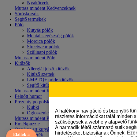
Nyakörvek
Mutass mindent Kedvenceknek
Söröskorsók
Segítő termékek
Póló
Kutyás pólók
Mentális egészség pólók
Morcica pólók
Streetwear pólók
Szülinapi pólók
Mutass mindent Póló
Kitűzők
Allergiát jelző kitűzők
Kitűző szettek
LMBTQ+ pride kitűzők
Segítő kitűzők
Mutass mindent Kitűzők
Felnőtt humor
Prezenty po polsku
Kubki
A hatékony navigáció és bizonyos fu
Ogłoszenie o narodzinach dziecka
részletes információkat talál minden s
Mutass mindent Prezenty po polsku
szükségesek a webhely alapvető funk
Emlékpuzzle
A harmadik féltől származó sütik segí
One line art kutyás bögrék
hirdetéseket biztosítanak Önnek. Eze
Elállok a
Kutyás bögrék