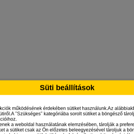
Süti beállítások
nkciók működésének érdekében sütiket használunk.Az alábbiakb
ütiről.A "Szükséges" kategóriába sorolt sütiket a böngésző táro
cióihoz.
tenek a weboldal használatának elemzésében, tárolják a preferen
ket a sütiket csak az Ön előzetes beleegyezésével tároljuk a b