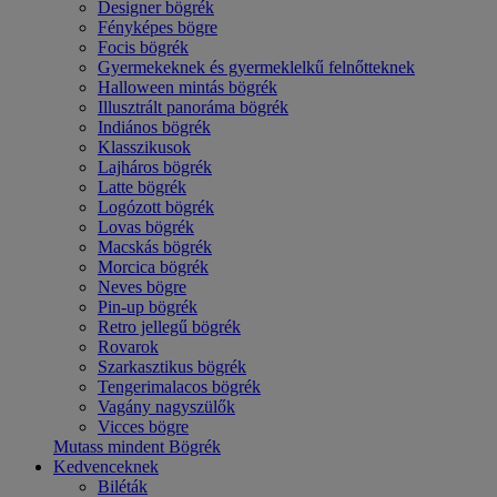
Designer bögrék
Fényképes bögre
Focis bögrék
Gyermekeknek és gyermeklelkű felnőtteknek
Halloween mintás bögrék
Illusztrált panoráma bögrék
Indiános bögrék
Klasszikusok
Lajháros bögrék
Latte bögrék
Logózott bögrék
Lovas bögrék
Macskás bögrék
Morcica bögrék
Neves bögre
Pin-up bögrék
Retro jellegű bögrék
Rovarok
Szarkasztikus bögrék
Tengerimalacos bögrék
Vagány nagyszülők
Vicces bögre
Mutass mindent Bögrék
Kedvenceknek
Biléták