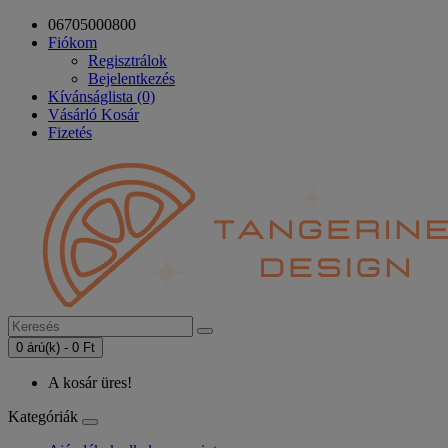
06705000800
Fiókom
Regisztrálok
Bejelentkezés
Kívánságlista (0)
Vásárló Kosár
Fizetés
0 árú(k) - 0 Ft
A kosár üres!
Kategóriák