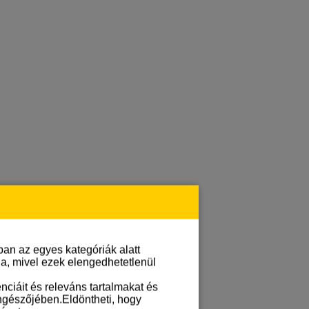
an az egyes kategóriák alatt
lja, mivel ezek elengedhetetlenül
ciáit és releváns tartalmakat és
öngészőjében.Eldöntheti, hogy