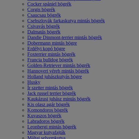
Cocker spániel bögrék
Corgis bögrék
Csaucsau bögrék
Csehszlovák farkaskutya mintás bögrék
Csivavás bögrék
Dalmatás bögrék
Dandie Dinmont-terrier mintás bögrék
Dobermann mintás bögre
Erdélyi kopó bögre
Foxterrier mintás bögrék
Francia bulldog bögrék
Golden-Retriever mintás bögrék
Hannoveri véreb mintás bögrék
Holland juhászkutyás bögre
Husky
Ír szetter mintás bögrék
Jack russel terrier bögrék
Kaukázusi juhász mintás bögrék
Kis olasz agár bögrék
Komondoros bögrék
Kuvaszos bögrék
Labradoros bögrék
Leonbergi mintás bögrék
Magyar kutyafajták
Máltai selyemkutya