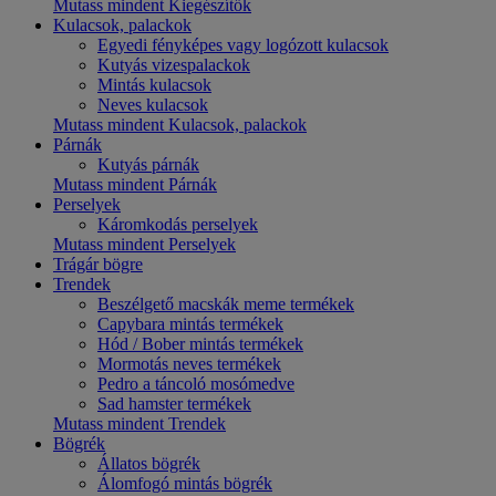
Mutass mindent Kiegészítők
Kulacsok, palackok
Egyedi fényképes vagy logózott kulacsok
Kutyás vizespalackok
Mintás kulacsok
Neves kulacsok
Mutass mindent Kulacsok, palackok
Párnák
Kutyás párnák
Mutass mindent Párnák
Perselyek
Káromkodás perselyek
Mutass mindent Perselyek
Trágár bögre
Trendek
Beszélgető macskák meme termékek
Capybara mintás termékek
Hód / Bober mintás termékek
Mormotás neves termékek
Pedro a táncoló mosómedve
Sad hamster termékek
Mutass mindent Trendek
Bögrék
Állatos bögrék
Álomfogó mintás bögrék