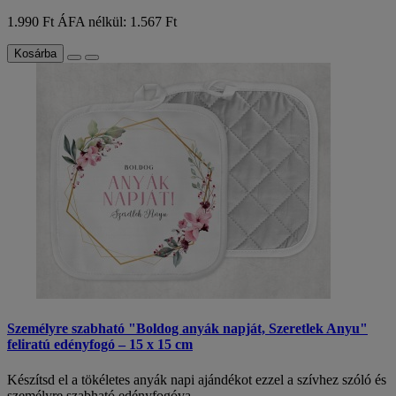
1.990 Ft
ÁFA nélkül: 1.567 Ft
Kosárba
Személyre szabható "Boldog anyák napját, Szeretlek Anyu"
feliratú edényfogó – 15 x 15 cm
Készítsd el a tökéletes anyák napi ajándékot ezzel a szívhez szóló és
személyre szabható edényfogóva..