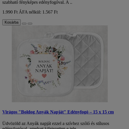
szabható fényképes edényfogóval. A ..
1.990 Ft
ÁFA nélkül: 1.567 Ft
Kosárba
Virágos "Boldog Anyák Napját" Edényfogó – 15 x 15 cm
Üdvözöld az Anyák napját ezzel a szívhez szóló és stílusos
edényfogóval, amelyet kifejezetten e jele..