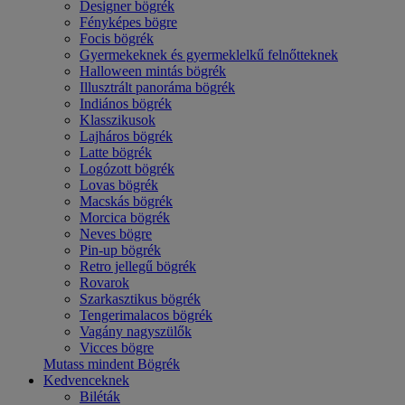
Designer bögrék
Fényképes bögre
Focis bögrék
Gyermekeknek és gyermeklelkű felnőtteknek
Halloween mintás bögrék
Illusztrált panoráma bögrék
Indiános bögrék
Klasszikusok
Lajháros bögrék
Latte bögrék
Logózott bögrék
Lovas bögrék
Macskás bögrék
Morcica bögrék
Neves bögre
Pin-up bögrék
Retro jellegű bögrék
Rovarok
Szarkasztikus bögrék
Tengerimalacos bögrék
Vagány nagyszülők
Vicces bögre
Mutass mindent Bögrék
Kedvenceknek
Biléták