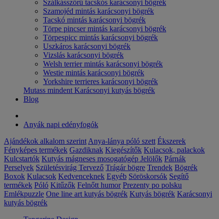
Szálkásszőrű tacskós karácsonyi bögrék
Szamojéd mintás karácsonyi bögrék
Tacskó mintás karácsonyi bögrék
Törpe pincser mintás karácsonyi bögrék
Törpespicc mintás karácsonyi bögrék
Uszkáros karácsonyi bögrék
Vizslás karácsonyi bögrék
Welsh terrier mintás karácsonyi bögrék
Westie mintás karácsonyi bögrék
Yorkshire terrieres karácsonyi bögrék
Mutass mindent Karácsonyi kutyás bögrék
Blog
Anyák napi edényfogók
Ajándékok alkalom szerint
Anya-lánya póló szett
Ékszerek
Fényképes termékek
Gazdiknak
Kiegészítők
Kulacsok, palackok
Kulcstartók
Kutyás mágneses mosogatógép Jelölők
Párnák
Perselyek
Születésvirág
Tervező
Trágár bögre
Trendek
Bögrék
Boxok
Kulacsok
Kedvenceknek
Egyéb
Söröskorsók
Segítő
termékek
Póló
Kitűzők
Felnőtt humor
Prezenty po polsku
Emlékpuzzle
One line art kutyás bögrék
Kutyás bögrék
Karácsonyi
kutyás bögrék