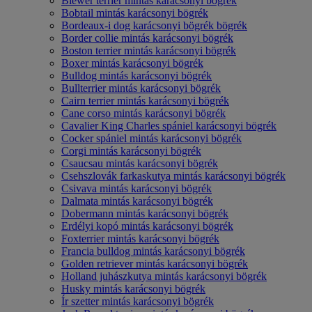
Biewer terrier mintás karácsonyi bögrék
Bobtail mintás karácsonyi bögrék
Bordeaux-i dog karácsonyi bögrék bögrék
Border collie mintás karácsonyi bögrék
Boston terrier mintás karácsonyi bögrék
Boxer mintás karácsonyi bögrék
Bulldog mintás karácsonyi bögrék
Bullterrier mintás karácsonyi bögrék
Cairn terrier mintás karácsonyi bögrék
Cane corso mintás karácsonyi bögrék
Cavalier King Charles spániel karácsonyi bögrék
Cocker spániel mintás karácsonyi bögrék
Corgi mintás karácsonyi bögrék
Csaucsau mintás karácsonyi bögrék
Csehszlovák farkaskutya mintás karácsonyi bögrék
Csivava mintás karácsonyi bögrék
Dalmata mintás karácsonyi bögrék
Dobermann mintás karácsonyi bögrék
Erdélyi kopó mintás karácsonyi bögrék
Foxterrier mintás karácsonyi bögrék
Francia bulldog mintás karácsonyi bögrék
Golden retriever mintás karácsonyi bögrék
Holland juhászkutya mintás karácsonyi bögrék
Husky mintás karácsonyi bögrék
Ír szetter mintás karácsonyi bögrék