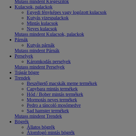
Mutass mindent Kiegészítők
Kulacsok, palackok
Egyedi fényképes vagy logózott kulacsok
Kutyás vizespalackok
Mintás kulacsok
Neves kulacsok
Mutass mindent Kulacsok, palackok
Párnák
Kutyás párnák
Mutass mindent Párnák
Perselyek
Káromkodás perselyek
Mutass mindent Perselyek
Trágár bögre
Trendek
Beszélgető macskák meme termékek
Capybara mintás termékek
Hód / Bober mintás termékek
Mormotás neves termékek
Pedro a táncoló mosómedve
Sad hamster termékek
Mutass mindent Trendek
Bögrék
Állatos bögrék
Álomfogó mintás bögrék