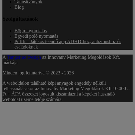
Tanúsítványok
Blog
Szolgáltatások
Bögre nyomtatás
Egyedi póló nyomtatás
Pufffi – Játékos teendő app ADHD-hoz, autizmushoz és
családoknak
A
Tangerine Design
az Innovatív Marketing Megoldások Kft.
márkája.
Minden jog fenntartva © 2023 -
2026
A weboldalon található képi anyagok engedély nélküli
felhasználásakor az Innovatív Marketing Megoldások Kft 10.000 .-
Ft + ÁFA összeget jogosult kiszámlázni a képeket használó
weboldal üzemeltetője számára.