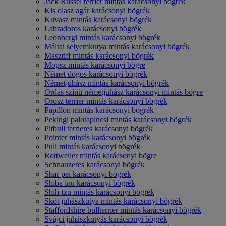
Jack Russel terrier mintás karácsonyi bögrék
Kis olasz agár karácsonyi bögrék
Kuvasz mintás karácsonyi bögrék
Labradoros karácsonyi bögrék
Leonbergi mintás karácsonyi bögrék
Máltai selyemkutya mintás karácsonyi bögrék
Masztiff mintás karácsonyi bögrék
Mopsz mintás karácsonyi bögre
Német dogos karácsonyi bögrék
Németjuhász mintás karácsonyi bögrék
Ordas színű németjuhász karácsonyi mintás bögre
Orosz terrier mintás karácsonyi bögrék
Papillon mintás karácsonyi bögrék
Pekingi palotapincsi mintás karácsonyi bögrék
Pitbull terrieres karácsonyi bögrék
Pointer mintás karácsonyi bögrék
Puli mintás karácsonyi bögrék
Rottweiler mintás karácsonyi bögre
Schnauzeres karácsonyi bögrék
Shar pei karácsonyi bögrék
Shiba inu karácsonyi bögrék
Shih-tzu mintás karácsonyi bögrék
Skót juhászkutya mintás karácsonyi bögrék
Staffordshire bullterrier mintás karácsonyi bögrék
Svájci juhászkutyás karácsonyi bögrék