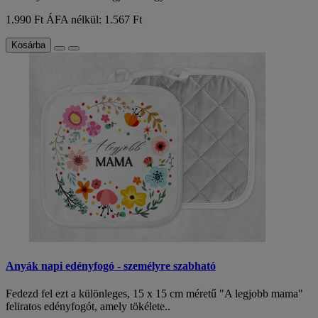
1.990 Ft
ÁFA nélkül: 1.567 Ft
Kosárba
Anyák napi edényfogó - személyre szabható
Fedezd fel ezt a különleges, 15 x 15 cm méretű "A legjobb mama"
feliratos edényfogót, amely tökélete..