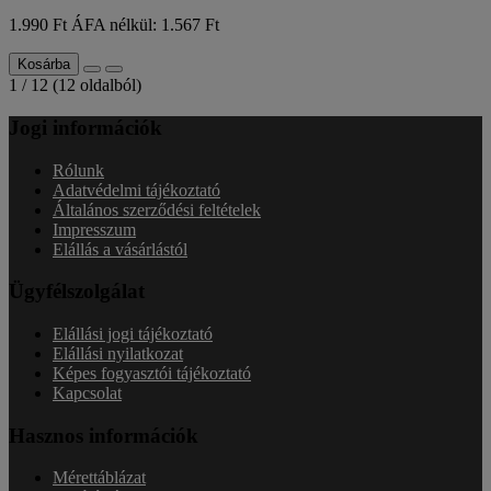
1.990 Ft
ÁFA nélkül: 1.567 Ft
Kosárba
1 / 12 (12 oldalból)
Jogi információk
Rólunk
Adatvédelmi tájékoztató
Általános szerződési feltételek
Impresszum
Elállás a vásárlástól
Ügyfélszolgálat
Elállási jogi tájékoztató
Elállási nyilatkozat
Képes fogyasztói tájékoztató
Kapcsolat
Hasznos információk
Mérettáblázat