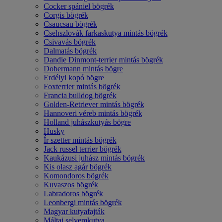
Cocker spániel bögrék
Corgis bögrék
Csaucsau bögrék
Csehszlovák farkaskutya mintás bögrék
Csivavás bögrék
Dalmatás bögrék
Dandie Dinmont-terrier mintás bögrék
Dobermann mintás bögre
Erdélyi kopó bögre
Foxterrier mintás bögrék
Francia bulldog bögrék
Golden-Retriever mintás bögrék
Hannoveri véreb mintás bögrék
Holland juhászkutyás bögre
Husky
Ír szetter mintás bögrék
Jack russel terrier bögrék
Kaukázusi juhász mintás bögrék
Kis olasz agár bögrék
Komondoros bögrék
Kuvaszos bögrék
Labradoros bögrék
Leonbergi mintás bögrék
Magyar kutyafajták
Máltai selyemkutya