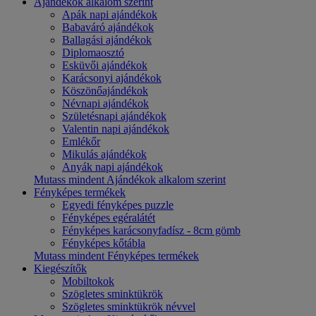
Ajándékok alkalom szerint
Apák napi ajándékok
Babaváró ajándékok
Ballagási ajándékok
Diplomaosztó
Esküvői ajándékok
Karácsonyi ajándékok
Köszönőajándékok
Névnapi ajándékok
Születésnapi ajándékok
Valentin napi ajándékok
Emlékőr
Mikulás ajándékok
Anyák napi ajándékok
Mutass mindent Ajándékok alkalom szerint
Fényképes termékek
Egyedi fényképes puzzle
Fényképes egéralátét
Fényképes karácsonyfadísz - 8cm gömb
Fényképes kőtábla
Mutass mindent Fényképes termékek
Kiegészítők
Mobiltokok
Szögletes sminktükrök
Szögletes sminktükrök névvel