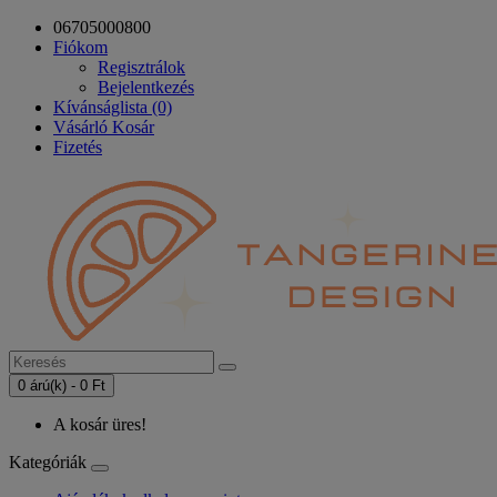
06705000800
Fiókom
Regisztrálok
Bejelentkezés
Kívánságlista (0)
Vásárló Kosár
Fizetés
0 árú(k) - 0 Ft
A kosár üres!
Kategóriák