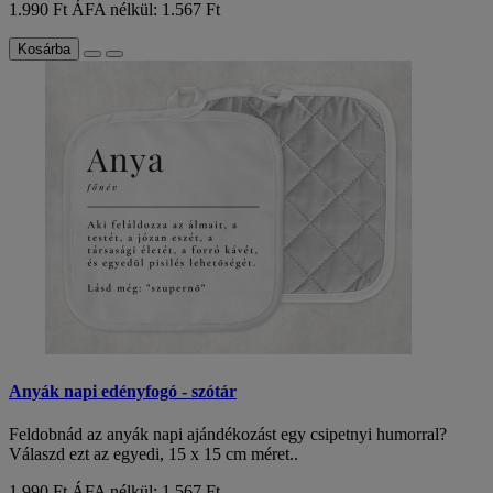
1.990 Ft
ÁFA nélkül: 1.567 Ft
Kosárba
Anyák napi edényfogó - szótár
Feldobnád az anyák napi ajándékozást egy csipetnyi humorral?
Válaszd ezt az egyedi, 15 x 15 cm méret..
1.990 Ft
ÁFA nélkül: 1.567 Ft