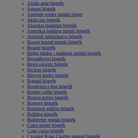
Afgán agár bögrék
Agaras bögrék
Airedale terrier mintás bögre
Akita inu bögrék
Alaszkai malamut bögrék
Amerikai bulldog mintás bögrék
Ausztrál juhászkutya bögrék
Basset hound mintás bögrék
Beagle bögrék
Belga juhász - malinois mintás bögrék
Bernáthegyi bögrék
Berni pásztor bögrék
Bichon bögrék
Biewer terrier bögrék
Bobtail bögrék
Bordeaux-i dog bögrék
Border collie bögrék
Boston terrier bögrék
Boxeres bögrék
Brüsszeli griffon bögrék
Bulldog bögrék
Bullterrier mintás bögrék
Cairn terrier bögrék
Cane corso bögrék
Cavalier King Charles spániel bögrék