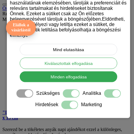
használatának elemzésében, tárolják a preferenciáit és
releváns tartalmakat és hirdetéseket biztosítanak
Összehasonlítás (0)
Önnek. Ezeket a sütiket csak az Ön előzetes
Rendezés:
beleegyezésével tároljuk a böngészőjében.Eldöntheti,
Mutat:
hogy engedélyezi vagy letiltja ezeket a sütiket, de
Elállok a
bizonyos sütik letiltása befolyásolhatja a böngészési
vásárlástól
élményt.
Mind elutasítása
Kiválasztottak elfogadása
Minden elfogadása
Szükséges
Analitika
Hirdetések
Marketing
"Legjobb Anya" személyre szabható fényképes edényfogó – 15
x 15 cm
Szerezd be a tökéletes anyák napi ajándékot ezzel a különleges,