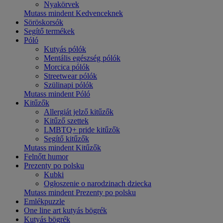
Nyakörvek
Mutass mindent Kedvenceknek
Söröskorsók
Segítő termékek
Póló
Kutyás pólók
Mentális egészség pólók
Morcica pólók
Streetwear pólók
Szülinapi pólók
Mutass mindent Póló
Kitűzők
Allergiát jelző kitűzők
Kitűző szettek
LMBTQ+ pride kitűzők
Segítő kitűzők
Mutass mindent Kitűzők
Felnőtt humor
Prezenty po polsku
Kubki
Ogłoszenie o narodzinach dziecka
Mutass mindent Prezenty po polsku
Emlékpuzzle
One line art kutyás bögrék
Kutyás bögrék