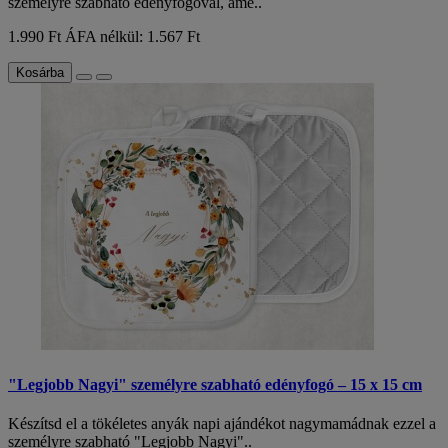
személyre szabható edényfogóval, ame..
1.990 Ft
ÁFA nélkül: 1.567 Ft
Kosárba
"Legjobb Nagyi" személyre szabható edényfogó – 15 x 15 cm
Készítsd el a tökéletes anyák napi ajándékot nagymamádnak ezzel a
személyre szabható "Legjobb Nagyi"..