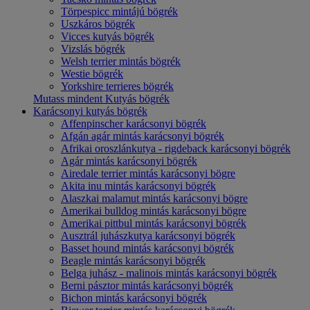
Törpespicc mintájú bögrék
Uszkáros bögrék
Vicces kutyás bögrék
Vizslás bögrék
Welsh terrier mintás bögrék
Westie bögrék
Yorkshire terrieres bögrék
Mutass mindent Kutyás bögrék
Karácsonyi kutyás bögrék
Affenpinscher karácsonyi bögrék
Afgán agár mintás karácsonyi bögrék
Afrikai oroszlánkutya - rigdeback karácsonyi bögrék
Agár mintás karácsonyi bögrék
Airedale terrier mintás karácsonyi bögre
Akita inu mintás karácsonyi bögrék
Alaszkai malamut mintás karácsonyi bögre
Amerikai bulldog mintás karácsonyi bögre
Amerikai pittbul mintás karácsonyi bögrék
Ausztrál juhászkutya karácsonyi bögrék
Basset hound mintás karácsonyi bögrék
Beagle mintás karácsonyi bögrék
Belga juhász - malinois mintás karácsonyi bögrék
Berni pásztor mintás karácsonyi bögrék
Bichon mintás karácsonyi bögrék