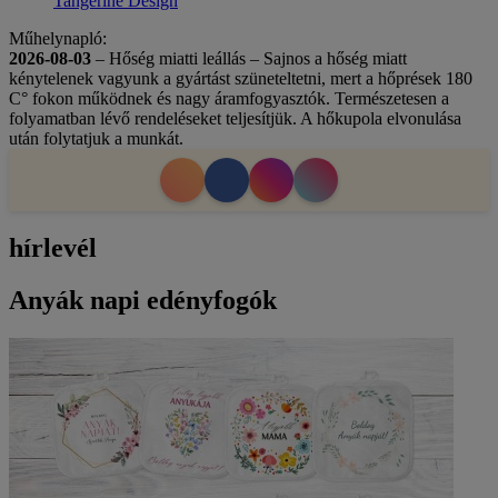
Tangerine Design
Műhelynapló:
2026-08-03
– Hőség miatti leállás – Sajnos a hőség miatt
kénytelenek vagyunk a gyártást szüneteltetni, mert a hőprések 180
C° fokon működnek és nagy áramfogyasztók. Természetesen a
folyamatban lévő rendeléseket teljesítjük. A hőkupola elvonulása
után folytatjuk a munkát.
hírlevél
Anyák napi edényfogók