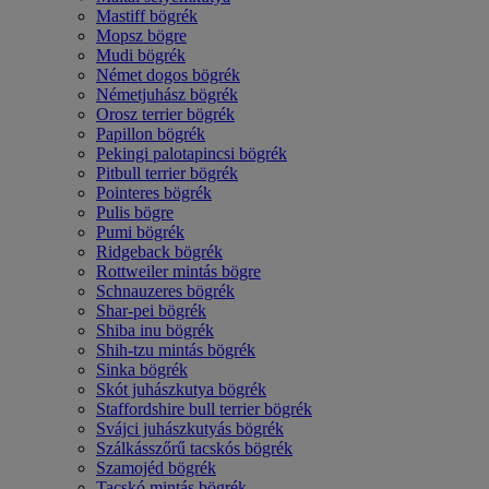
Mastiff bögrék
Mopsz bögre
Mudi bögrék
Német dogos bögrék
Németjuhász bögrék
Orosz terrier bögrék
Papillon bögrék
Pekingi palotapincsi bögrék
Pitbull terrier bögrék
Pointeres bögrék
Pulis bögre
Pumi bögrék
Ridgeback bögrék
Rottweiler mintás bögre
Schnauzeres bögrék
Shar-pei bögrék
Shiba inu bögrék
Shih-tzu mintás bögrék
Sinka bögrék
Skót juhászkutya bögrék
Staffordshire bull terrier bögrék
Svájci juhászkutyás bögrék
Szálkásszőrű tacskós bögrék
Szamojéd bögrék
Tacskó mintás bögrék