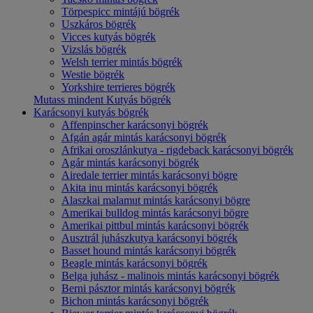
Törpespicc mintájú bögrék
Uszkáros bögrék
Vicces kutyás bögrék
Vizslás bögrék
Welsh terrier mintás bögrék
Westie bögrék
Yorkshire terrieres bögrék
Mutass mindent Kutyás bögrék
Karácsonyi kutyás bögrék
Affenpinscher karácsonyi bögrék
Afgán agár mintás karácsonyi bögrék
Afrikai oroszlánkutya - rigdeback karácsonyi bögrék
Agár mintás karácsonyi bögrék
Airedale terrier mintás karácsonyi bögre
Akita inu mintás karácsonyi bögrék
Alaszkai malamut mintás karácsonyi bögre
Amerikai bulldog mintás karácsonyi bögre
Amerikai pittbul mintás karácsonyi bögrék
Ausztrál juhászkutya karácsonyi bögrék
Basset hound mintás karácsonyi bögrék
Beagle mintás karácsonyi bögrék
Belga juhász - malinois mintás karácsonyi bögrék
Berni pásztor mintás karácsonyi bögrék
Bichon mintás karácsonyi bögrék