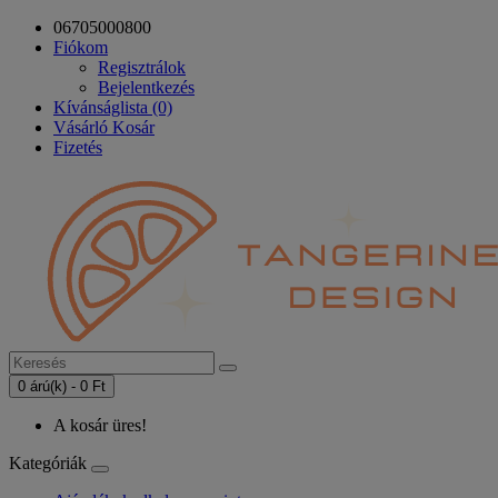
06705000800
Fiókom
Regisztrálok
Bejelentkezés
Kívánságlista (0)
Vásárló Kosár
Fizetés
0 árú(k) - 0 Ft
A kosár üres!
Kategóriák