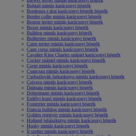
Biewer terrier mintás karácsonyi bögrék
Bobtail mintás karácsonyi bögrék
Bordeaux-i dog karácsonyi bögrék bögrék
Border collie mintás karácsonyi bögrék
Boston terrier mintás karácsonyi bögrék
Boxer mintás karácsonyi bögrék
Bulldog mintás karácsonyi bögrék
Bullterrier mintás karácsonyi bögrék
Cairn terrier mintás karácsonyi bögrék
Cane corso mintás karácsonyi bögrék
Cavalier King Charles spániel karácsonyi bögrék
Cocker spániel mintás karácsonyi bögrék
Corgi mintás karácsonyi bögrék
Csaucsau mintás karácsonyi bögrék
Csehszlovák farkaskutya mintás karácsonyi bögrék
Csivava mintás karácsonyi bögrék
Dalmata mintás karácsonyi bögrék
Dobermann mintás karácsonyi bögrék
Erdélyi kopó mintás karácsonyi bögrék
Foxterrier mintás karácsonyi bögrék
Francia bulldog mintás karácsonyi bögrék
Golden retriever mintás karácsonyi bögrék
Holland juhászkutya mintás karácsonyi bögrék
Husky mintás karácsonyi bögrék
Ír szetter mintás karácsonyi bögrék