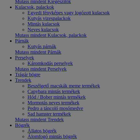
Mutass mindent Kiegészítők
Kulacsok, palackok
Egyedi fényképes vagy logózott kulacsok
Kutyás vizespalackok
Mintás kulacsok
Neves kulacsok
Mutass mindent Kulacsok, palackok
Párnák
Kutyás párnák
Mutass mindent Párnák
Perselyek
Káromkodás perselyek
Mutass mindent Perselyek
Trágár bögre
Trendek
Beszélgető macskák meme termékek
Capybara mintás termékek
Hód / Bober mintás termékek
Mormotás neves termékek
Pedro a táncoló mosómedve
Sad hamster termékek
Mutass mindent Trendek
Bögrék
Állatos bögrék
Álomfogó mintás bögrék