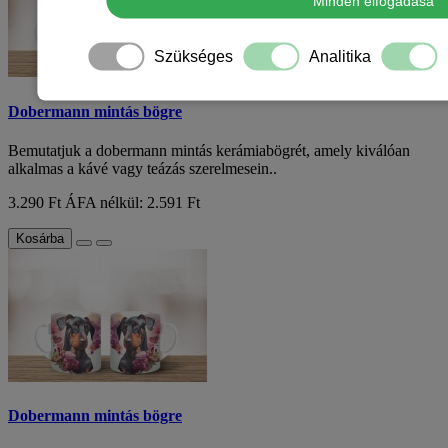
Minden elfogadása
Szükséges
Analitika
Dobermann mintás bögre
Bemutatjuk a dobermann mintás kerámiabögrét, amely kiválóan
alkalmas a kávé vagy teázás szerelmesein..
3.290 Ft
ÁFA nélkül: 2.591 Ft
Kosárba
Dobermann mintás bögre