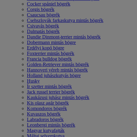
Cocker spániel bögrék
Corgis bögrék
Csaucsau bögrék
Csehszlovák farkaskutya mintás bögrék
Csivavás bögrék
Dalmatás bögrék
Dandie Dinmont-terrier mintás bögrék
Dobermann mintás bögre
Erdélyi kopó bögre
Foxterrier mintás bögrék
Francia bulldog bögrék
Golden-Retriever mintás bögrék
Hannoveri véreb mintás bögrék
Holland juhászkutyás bögre
Husky
Ír szetter mintás bögrék
Jack russel terrier bögrék
Kaukázusi juhász mintás bögrék
Kis olasz agár bögrék
Komondoros bögrék
Kuvaszos bögrék
Labradoros bögrék
Leonbergi mintás bögrék
Magyar kutyafajták
Máltai selyemkutya