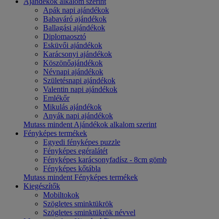
Ajándékok alkalom szerint
Apák napi ajándékok
Babaváró ajándékok
Ballagási ajándékok
Diplomaosztó
Esküvői ajándékok
Karácsonyi ajándékok
Köszönőajándékok
Névnapi ajándékok
Születésnapi ajándékok
Valentin napi ajándékok
Emlékőr
Mikulás ajándékok
Anyák napi ajándékok
Mutass mindent Ajándékok alkalom szerint
Fényképes termékek
Egyedi fényképes puzzle
Fényképes egéralátét
Fényképes karácsonyfadísz - 8cm gömb
Fényképes kőtábla
Mutass mindent Fényképes termékek
Kiegészítők
Mobiltokok
Szögletes sminktükrök
Szögletes sminktükrök névvel