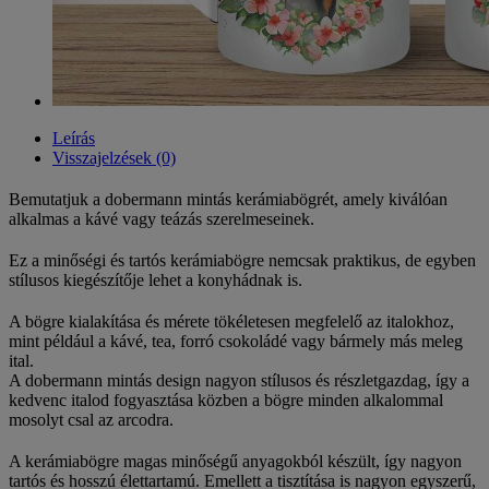
Leírás
Visszajelzések (0)
Bemutatjuk a dobermann mintás kerámiabögrét, amely kiválóan
alkalmas a kávé vagy teázás szerelmeseinek.
Ez a minőségi és tartós kerámiabögre nemcsak praktikus, de egyben
stílusos kiegészítője lehet a konyhádnak is.
A bögre kialakítása és mérete tökéletesen megfelelő az italokhoz,
mint például a kávé, tea, forró csokoládé vagy bármely más meleg
ital.
A dobermann mintás design nagyon stílusos és részletgazdag, így a
kedvenc italod fogyasztása közben a bögre minden alkalommal
mosolyt csal az arcodra.
A kerámiabögre magas minőségű anyagokból készült, így nagyon
tartós és hosszú élettartamú. Emellett a tisztítása is nagyon egyszerű,