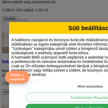
akkor születik meg a karácsonyi do..
3.290 Ft
ÁFA nélkül: 2.591 Ft
Kosárba
Süti beállítás
A hatékony navigáció és bizonyos funkciók működéséne
alábbiakban az egyes kategóriák alatt részletes informáci
"Szükséges" kategóriába sorolt sütiket a böngésző tárol
szükségesek a webhely alapvető funkcióihoz.
A harmadik féltől származó sütik segítenek a weboldal 
Dobermann mintás bögre
a preferenciáit és releváns tartalmakat és hirdetéseket b
csak az Ön előzetes beleegyezésével tároljuk a böngész
engedélyezi vagy letiltja ezeket a sütiket, de bizonyos süt
Bemutatjuk a dobermann mintás kerámiabögrét, amely kiválóan
böngészési élményt.
alkalmas a kávé vagy teázás szerelmesein..
Elállok a
vásárlástól
3.290 Ft
ÁFA nélkül: 2.591 Ft
Mind elutasítása
Kosárba
Kiválasztottak elfogadá