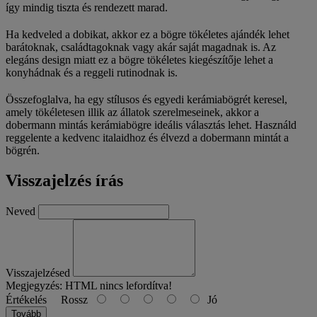
így mindig tiszta és rendezett marad.
Ha kedveled a dobikat, akkor ez a bögre tökéletes ajándék lehet
barátoknak, családtagoknak vagy akár saját magadnak is. Az
elegáns design miatt ez a bögre tökéletes kiegészítője lehet a
konyhádnak és a reggeli rutinodnak is.
Összefoglalva, ha egy stílusos és egyedi kerámiabögrét keresel,
amely tökéletesen illik az állatok szerelmeseinek, akkor a
dobermann mintás kerámiabögre ideális választás lehet. Használd
reggelente a kedvenc italaidhoz és élvezd a dobermann mintát a
bögrén.
Visszajelzés írás
Neved
Visszajelzésed
Megjegyzés:
HTML nincs lefordítva!
Értékelés
Rossz
Jó
Tovább