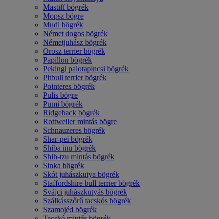
Mastiff bögrék
Mopsz bögre
Mudi bögrék
Német dogos bögrék
Németjuhász bögrék
Orosz terrier bögrék
Papillon bögrék
Pekingi palotapincsi bögrék
Pitbull terrier bögrék
Pointeres bögrék
Pulis bögre
Pumi bögrék
Ridgeback bögrék
Rottweiler mintás bögre
Schnauzeres bögrék
Shar-pei bögrék
Shiba inu bögrék
Shih-tzu mintás bögrék
Sinka bögrék
Skót juhászkutya bögrék
Staffordshire bull terrier bögrék
Svájci juhászkutyás bögrék
Szálkásszőrű tacskós bögrék
Szamojéd bögrék
Tacskó mintás bögrék