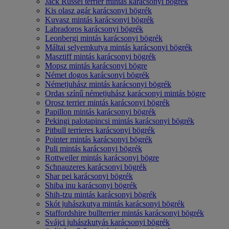
Jack Russel terrier mintás karácsonyi bögrék
Kis olasz agár karácsonyi bögrék
Kuvasz mintás karácsonyi bögrék
Labradoros karácsonyi bögrék
Leonbergi mintás karácsonyi bögrék
Máltai selyemkutya mintás karácsonyi bögrék
Masztiff mintás karácsonyi bögrék
Mopsz mintás karácsonyi bögre
Német dogos karácsonyi bögrék
Németjuhász mintás karácsonyi bögrék
Ordas színű németjuhász karácsonyi mintás bögre
Orosz terrier mintás karácsonyi bögrék
Papillon mintás karácsonyi bögrék
Pekingi palotapincsi mintás karácsonyi bögrék
Pitbull terrieres karácsonyi bögrék
Pointer mintás karácsonyi bögrék
Puli mintás karácsonyi bögrék
Rottweiler mintás karácsonyi bögre
Schnauzeres karácsonyi bögrék
Shar pei karácsonyi bögrék
Shiba inu karácsonyi bögrék
Shih-tzu mintás karácsonyi bögrék
Skót juhászkutya mintás karácsonyi bögrék
Staffordshire bullterrier mintás karácsonyi bögrék
Svájci juhászkutyás karácsonyi bögrék