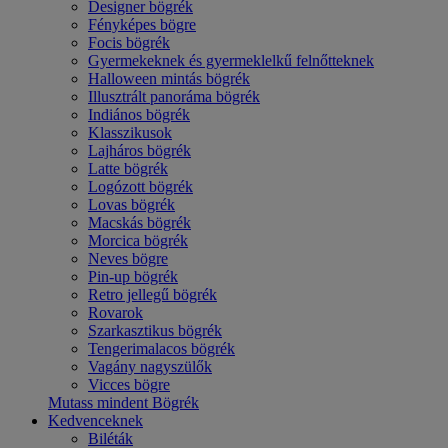
Designer bögrék
Fényképes bögre
Focis bögrék
Gyermekeknek és gyermeklelkű felnőtteknek
Halloween mintás bögrék
Illusztrált panoráma bögrék
Indiános bögrék
Klasszikusok
Lajháros bögrék
Latte bögrék
Logózott bögrék
Lovas bögrék
Macskás bögrék
Morcica bögrék
Neves bögre
Pin-up bögrék
Retro jellegű bögrék
Rovarok
Szarkasztikus bögrék
Tengerimalacos bögrék
Vagány nagyszülők
Vicces bögre
Mutass mindent Bögrék
Kedvenceknek
Biléták