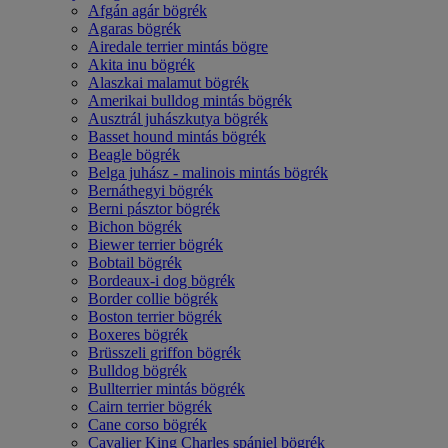
Afgán agár bögrék
Agaras bögrék
Airedale terrier mintás bögre
Akita inu bögrék
Alaszkai malamut bögrék
Amerikai bulldog mintás bögrék
Ausztrál juhászkutya bögrék
Basset hound mintás bögrék
Beagle bögrék
Belga juhász - malinois mintás bögrék
Bernáthegyi bögrék
Berni pásztor bögrék
Bichon bögrék
Biewer terrier bögrék
Bobtail bögrék
Bordeaux-i dog bögrék
Border collie bögrék
Boston terrier bögrék
Boxeres bögrék
Brüsszeli griffon bögrék
Bulldog bögrék
Bullterrier mintás bögrék
Cairn terrier bögrék
Cane corso bögrék
Cavalier King Charles spániel bögrék