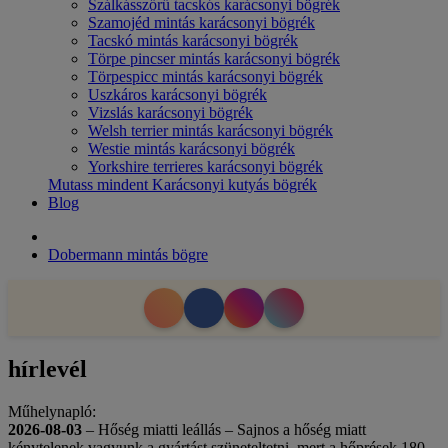
Szálkásszőrű tacskós karácsonyi bögrék
Szamojéd mintás karácsonyi bögrék
Tacskó mintás karácsonyi bögrék
Törpe pincser mintás karácsonyi bögrék
Törpespicc mintás karácsonyi bögrék
Uszkáros karácsonyi bögrék
Vizslás karácsonyi bögrék
Welsh terrier mintás karácsonyi bögrék
Westie mintás karácsonyi bögrék
Yorkshire terrieres karácsonyi bögrék
Mutass mindent Karácsonyi kutyás bögrék
Blog
Dobermann mintás bögre
hírlevél
Műhelynapló:
2026-08-03
– Hőség miatti leállás – Sajnos a hőség miatt
kénytelenek vagyunk a gyártást szüneteltetni, mert a hőprések 180