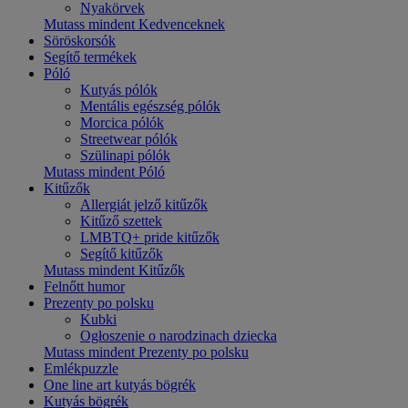
Nyakörvek
Mutass mindent Kedvenceknek
Söröskorsók
Segítő termékek
Póló
Kutyás pólók
Mentális egészség pólók
Morcica pólók
Streetwear pólók
Szülinapi pólók
Mutass mindent Póló
Kitűzők
Allergiát jelző kitűzők
Kitűző szettek
LMBTQ+ pride kitűzők
Segítő kitűzők
Mutass mindent Kitűzők
Felnőtt humor
Prezenty po polsku
Kubki
Ogłoszenie o narodzinach dziecka
Mutass mindent Prezenty po polsku
Emlékpuzzle
One line art kutyás bögrék
Kutyás bögrék