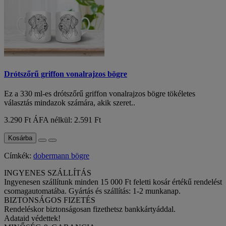
Drótszőrű griffon vonalrajzos bögre
Ez a 330 ml-es drótszőrű griffon vonalrajzos bögre tökéletes
választás mindazok számára, akik szeret..
3.290 Ft
ÁFA nélkül: 2.591 Ft
Kosárba
Címkék:
dobermann bögre
INGYENES SZÁLLÍTÁS
Ingyenesen szállítunk minden 15 000 Ft feletti kosár értékű rendelést
csomagautomatába. Gyártás és szállítás: 1-2 munkanap.
BIZTONSÁGOS FIZETÉS
Rendeléskor biztonságosan fizethetsz bankkártyáddal.
Adataid védettek!