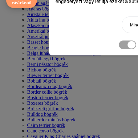
engedélyezi vagy letiltja ezeket a süt
vásárlástól
Afgán agár bögrék
Agaras bögrék
Airedale terrier mintás bögre
Akita inu bögrék
Mind
Alaszkai malamut bögrék
Amerikai bulldog mintás bögrék
Ausztrál juhászkutya bögrék
Basset hound mintás bögrék
Beagle bögrék
Belga juhász - malinois mintás bögrék
Bernáthegyi bögrék
Berni pásztor bögrék
Bichon bögrék
Biewer terrier bögrék
Bobtail bögrék
Bordeaux-i dog bögrék
Border collie bögrék
Boston terrier bögrék
Boxeres bögrék
Brüsszeli griffon bögrék
Bulldog bögrék
Bullterrier mintás bögrék
Cairn terrier bögrék
Cane corso bögrék
Cavalier King Charles spániel bögrék