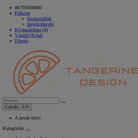
06705000800
Fiókom
Regisztrálok
Bejelentkezés
Kívánságlista (0)
Vásárló Kosár
Fizetés
0 árú(k) - 0 Ft
A kosár üres!
Kategóriák