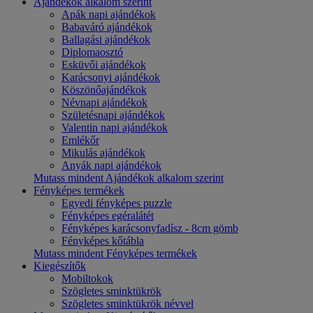
Ajándékok alkalom szerint
Apák napi ajándékok
Babaváró ajándékok
Ballagási ajándékok
Diplomaosztó
Esküvői ajándékok
Karácsonyi ajándékok
Köszönőajándékok
Névnapi ajándékok
Születésnapi ajándékok
Valentin napi ajándékok
Emlékőr
Mikulás ajándékok
Anyák napi ajándékok
Mutass mindent Ajándékok alkalom szerint
Fényképes termékek
Egyedi fényképes puzzle
Fényképes egéralátét
Fényképes karácsonyfadísz - 8cm gömb
Fényképes kőtábla
Mutass mindent Fényképes termékek
Kiegészítők
Mobiltokok
Szögletes sminktükrök
Szögletes sminktükrök névvel