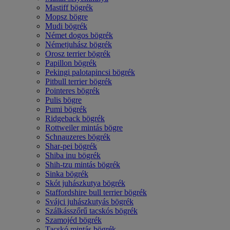
Mastiff bögrék
Mopsz bögre
Mudi bögrék
Német dogos bögrék
Németjuhász bögrék
Orosz terrier bögrék
Papillon bögrék
Pekingi palotapincsi bögrék
Pitbull terrier bögrék
Pointeres bögrék
Pulis bögre
Pumi bögrék
Ridgeback bögrék
Rottweiler mintás bögre
Schnauzeres bögrék
Shar-pei bögrék
Shiba inu bögrék
Shih-tzu mintás bögrék
Sinka bögrék
Skót juhászkutya bögrék
Staffordshire bull terrier bögrék
Svájci juhászkutyás bögrék
Szálkásszőrű tacskós bögrék
Szamojéd bögrék
Tacskó mintás bögrék