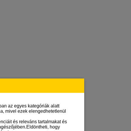
an az egyes kategóriák alatt
lja, mivel ezek elengedhetetlenül
ciáit és releváns tartalmakat és
öngészőjében.Eldöntheti, hogy