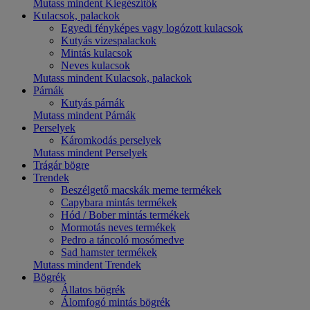
Mutass mindent Kiegészítők
Kulacsok, palackok
Egyedi fényképes vagy logózott kulacsok
Kutyás vizespalackok
Mintás kulacsok
Neves kulacsok
Mutass mindent Kulacsok, palackok
Párnák
Kutyás párnák
Mutass mindent Párnák
Perselyek
Káromkodás perselyek
Mutass mindent Perselyek
Trágár bögre
Trendek
Beszélgető macskák meme termékek
Capybara mintás termékek
Hód / Bober mintás termékek
Mormotás neves termékek
Pedro a táncoló mosómedve
Sad hamster termékek
Mutass mindent Trendek
Bögrék
Állatos bögrék
Álomfogó mintás bögrék