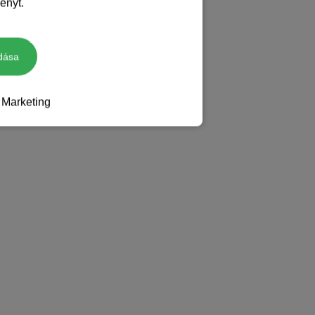
ényt.
dása
Marketing