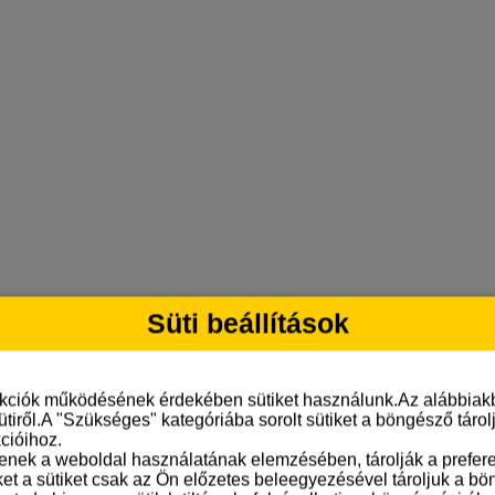
Süti beállítások
nkciók működésének érdekében sütiket használunk.Az alábbiakb
ütiről.A "Szükséges" kategóriába sorolt sütiket a böngésző táro
cióihoz.
tenek a weboldal használatának elemzésében, tárolják a preferen
ket a sütiket csak az Ön előzetes beleegyezésével tároljuk a b