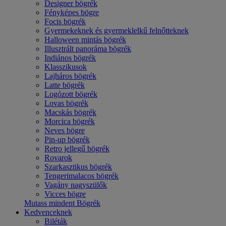
Designer bögrék
Fényképes bögre
Focis bögrék
Gyermekeknek és gyermeklelkű felnőtteknek
Halloween mintás bögrék
Illusztrált panoráma bögrék
Indiános bögrék
Klasszikusok
Lajháros bögrék
Latte bögrék
Logózott bögrék
Lovas bögrék
Macskás bögrék
Morcica bögrék
Neves bögre
Pin-up bögrék
Retro jellegű bögrék
Rovarok
Szarkasztikus bögrék
Tengerimalacos bögrék
Vagány nagyszülők
Vicces bögre
Mutass mindent Bögrék
Kedvenceknek
Biléták