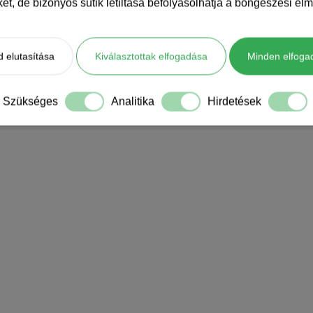
iket, de bizonyos sütik letiltása befolyásolhatja a böngészési élm
 elutasítása
Kiválasztottak elfogadása
Minden elfoga
Szükséges
Analitika
Hirdetések