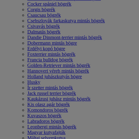
Cocker spániel bögrék
Corgis bögrék
Csaucsau bögrék
Csehszlovák farkaskutya mintás bögrék
Csivavás bögrék
Dalmatás bögrék
Dandie Dinmont-terrier mintás bögrék
Dobermann mintás bögre
Erdélyi kopó bögre
Foxterrier mintás bögrék
Francia bulldog bögrék
Golden-Retriever mintás bögrék
Hannoveri véreb mintás bögrék
Holland juhászkutyás bögre
Husky
Ír szetter mintás bögrék
Jack russel terrier bögrék
Kaukázusi juhász mintás bögrék
Kis olasz agár bögrék
Komondoros bögrék
Kuvaszos bögrék
Labradoros bögrék
Leonbergi mintás bögrék
Magyar kutyafajták
Máltai selyemkutya