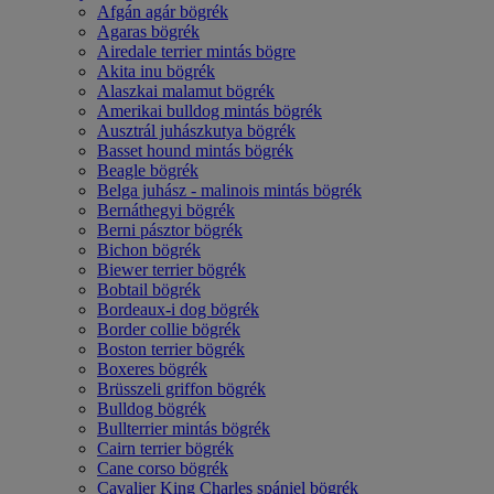
Afgán agár bögrék
Agaras bögrék
Airedale terrier mintás bögre
Akita inu bögrék
Alaszkai malamut bögrék
Amerikai bulldog mintás bögrék
Ausztrál juhászkutya bögrék
Basset hound mintás bögrék
Beagle bögrék
Belga juhász - malinois mintás bögrék
Bernáthegyi bögrék
Berni pásztor bögrék
Bichon bögrék
Biewer terrier bögrék
Bobtail bögrék
Bordeaux-i dog bögrék
Border collie bögrék
Boston terrier bögrék
Boxeres bögrék
Brüsszeli griffon bögrék
Bulldog bögrék
Bullterrier mintás bögrék
Cairn terrier bögrék
Cane corso bögrék
Cavalier King Charles spániel bögrék