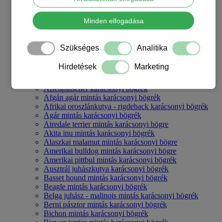
Törpespicc mintájú bögrék
Uszkáros bögrék
Minden elfogadása
Vicces kutyás bögrék
Vizslás bögrék
Welsh terrier mintás bögrék
Szükséges
Analitika
Westie bögrék
Yorkshire terrieres bögrék
Hirdetések
Marketing
Mutass mindent Kutyás bögrék
Karácsonyi kutyás bögrék
Affenpinscher karácsonyi bögrék
Afgán agár mintás karácsonyi bögrék
Afrikai oroszlánkutya - rigdeback karácsonyi bögrék
Agár mintás karácsonyi bögrék
Airedale terrier mintás karácsonyi bögre
Akita inu mintás karácsonyi bögrék
Alaszkai malamut mintás karácsonyi bögre
Amerikai bulldog mintás karácsonyi bögre
Amerikai pittbul mintás karácsonyi bögrék
Ausztrál juhászkutya karácsonyi bögrék
Basset hound mintás karácsonyi bögrék
Beagle mintás karácsonyi bögrék
Belga juhász - malinois mintás karácsonyi bögrék
Berni pásztor mintás karácsonyi bögrék
Bichon mintás karácsonyi bögrék