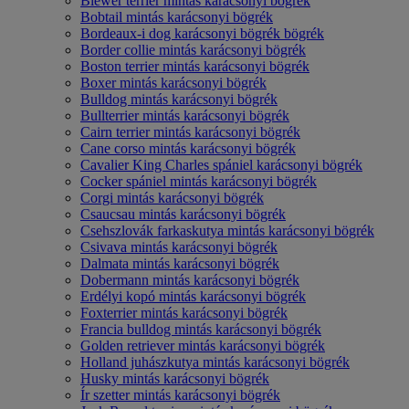
Biewer terrier mintás karácsonyi bögrék
Bobtail mintás karácsonyi bögrék
Bordeaux-i dog karácsonyi bögrék bögrék
Border collie mintás karácsonyi bögrék
Boston terrier mintás karácsonyi bögrék
Boxer mintás karácsonyi bögrék
Bulldog mintás karácsonyi bögrék
Bullterrier mintás karácsonyi bögrék
Cairn terrier mintás karácsonyi bögrék
Cane corso mintás karácsonyi bögrék
Cavalier King Charles spániel karácsonyi bögrék
Cocker spániel mintás karácsonyi bögrék
Corgi mintás karácsonyi bögrék
Csaucsau mintás karácsonyi bögrék
Csehszlovák farkaskutya mintás karácsonyi bögrék
Csivava mintás karácsonyi bögrék
Dalmata mintás karácsonyi bögrék
Dobermann mintás karácsonyi bögrék
Erdélyi kopó mintás karácsonyi bögrék
Foxterrier mintás karácsonyi bögrék
Francia bulldog mintás karácsonyi bögrék
Golden retriever mintás karácsonyi bögrék
Holland juhászkutya mintás karácsonyi bögrék
Husky mintás karácsonyi bögrék
Ír szetter mintás karácsonyi bögrék