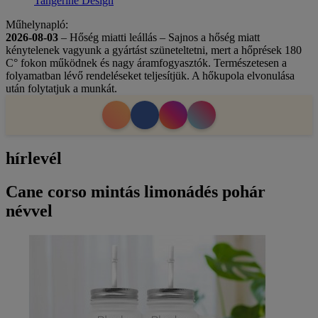
Tangerine Design
Műhelynapló:
2026-08-03
– Hőség miatti leállás – Sajnos a hőség miatt
kénytelenek vagyunk a gyártást szüneteltetni, mert a hőprések 180
C° fokon működnek és nagy áramfogyasztók. Természetesen a
folyamatban lévő rendeléseket teljesítjük. A hőkupola elvonulása
után folytatjuk a munkát.
hírlevél
Cane corso mintás limonádés pohár
névvel