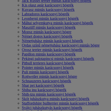
Jack Russel terrier mintás karácsonyi bögrék
Kis olasz agár karácsonyi bögrék
Kuvasz mintás karácsonyi bögrék
Labradoros karácsonyi bögrék
Leonbergi mintás karácsonyi bögrék
Máltai selyemkutya mintás karácsonyi bögrék
Masztiff mintás karácsonyi bögrék
Mopsz mintás karácsonyi bögre
Német dogos karácsonyi bögrék
Németjuhász mintás karácsonyi bögrék
Ordas színű németjuhász karácsonyi mintás bögre
Orosz terrier mintás karácsonyi bögrék
Papillon mintás karácsonyi bögrék
Pekingi palotapincsi mintás karácsonyi bögrék
Pitbull terrieres karácsonyi bögrék
Pointer mintás karácsonyi bögrék
Puli mintás karácsonyi bögrék
Rottweiler mintás karácsonyi bögre
Schnauzeres karácsonyi bögrék
Shar pei karácsonyi bögrék
Shiba inu karácsonyi bögrék
Shih-tzu mintás karácsonyi bögrék
Skót juhászkutya mintás karácsonyi bögrék
Staffordshire bullterrier mintás karácsonyi bögrék
Svájci juhászkutyás karácsonyi bögrék