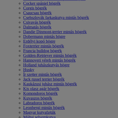
Cocker spániel bögrék
Corgis bögrék
Csaucsau bögrék
Csehszlovák farkaskutya mintás bögrék
Csivavás bögrék
Dalmatás bögrék
Dandie Dinmont-terrier mintás bögrék
Dobermann mintás bögre
Erdélyi kopó bögre
Foxterrier mintás bögrék
Francia bulldog bögrék
Golden-Retriever mintás bögrék
Hannoveri véreb mintás bögrék
Holland juhászkutyás bögre
Husky
Ír szetter mintás bögrék
Jack russel terrier bögrék
Kaukázusi juhász mintás bögrék
Kis olasz agár bögrék
Komondoros bögrék
Kuvaszos bögrék
Labradoros bögrék
Leonbergi mintás bögrék
Magyar kutyafajták
Máltai selyemkutya