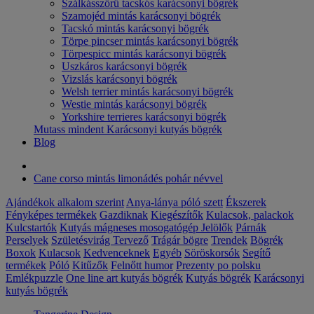
Szálkásszőrű tacskós karácsonyi bögrék
Szamojéd mintás karácsonyi bögrék
Tacskó mintás karácsonyi bögrék
Törpe pincser mintás karácsonyi bögrék
Törpespicc mintás karácsonyi bögrék
Uszkáros karácsonyi bögrék
Vizslás karácsonyi bögrék
Welsh terrier mintás karácsonyi bögrék
Westie mintás karácsonyi bögrék
Yorkshire terrieres karácsonyi bögrék
Mutass mindent Karácsonyi kutyás bögrék
Blog
Cane corso mintás limonádés pohár névvel
Ajándékok alkalom szerint
Anya-lánya póló szett
Ékszerek
Fényképes termékek
Gazdiknak
Kiegészítők
Kulacsok, palackok
Kulcstartók
Kutyás mágneses mosogatógép Jelölők
Párnák
Perselyek
Születésvirág
Tervező
Trágár bögre
Trendek
Bögrék
Boxok
Kulacsok
Kedvenceknek
Egyéb
Söröskorsók
Segítő
termékek
Póló
Kitűzők
Felnőtt humor
Prezenty po polsku
Emlékpuzzle
One line art kutyás bögrék
Kutyás bögrék
Karácsonyi
kutyás bögrék