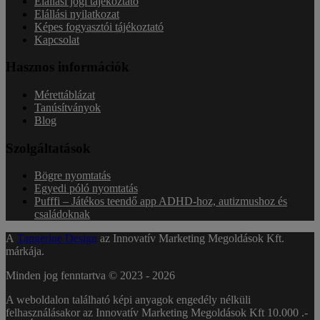
Elállási jogi tájékoztató
Elállási nyilatkozat
Képes fogyasztói tájékoztató
Kapcsolat
Hasznos információk
Mérettáblázat
Tanúsítványok
Blog
Szolgáltatások
Bögre nyomtatás
Egyedi póló nyomtatás
Pufffi – Játékos teendő app ADHD-hoz, autizmushoz és
családoknak
A
Tangerine Design
az Innovatív Marketing Megoldások Kft.
márkája.
Minden jog fenntartva © 2023 -
2026
A weboldalon található képi anyagok engedély nélküli
felhasználásakor az Innovatív Marketing Megoldások Kft 10.000 .-