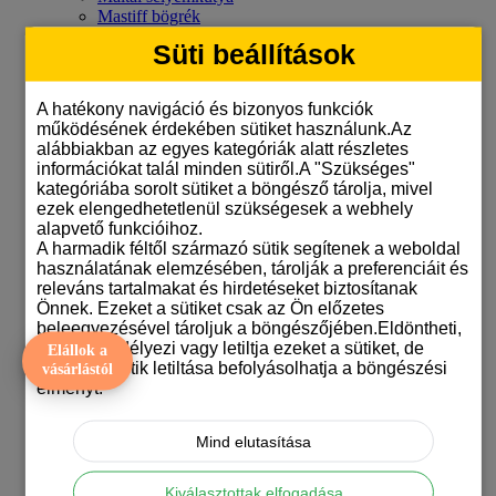
Mastiff bögrék
Mopsz bögre
Süti beállítások
Mudi bögrék
Német dogos bögrék
Németjuhász bögrék
A hatékony navigáció és bizonyos funkciók
Orosz terrier bögrék
működésének érdekében sütiket használunk.Az
Papillon bögrék
alábbiakban az egyes kategóriák alatt részletes
Pekingi palotapincsi bögrék
információkat talál minden sütiről.A "Szükséges"
Pitbull terrier bögrék
kategóriába sorolt sütiket a böngésző tárolja, mivel
Pointeres bögrék
ezek elengedhetetlenül szükségesek a webhely
Pulis bögre
alapvető funkcióihoz.
Pumi bögrék
A harmadik féltől származó sütik segítenek a weboldal
Ridgeback bögrék
használatának elemzésében, tárolják a preferenciáit és
Rottweiler mintás bögre
releváns tartalmakat és hirdetéseket biztosítanak
Schnauzeres bögrék
Önnek. Ezeket a sütiket csak az Ön előzetes
Shar-pei bögrék
beleegyezésével tároljuk a böngészőjében.Eldöntheti,
Shiba inu bögrék
hogy engedélyezi vagy letiltja ezeket a sütiket, de
Elállok a
Shih-tzu mintás bögrék
bizonyos sütik letiltása befolyásolhatja a böngészési
vásárlástól
Sinka bögrék
élményt.
Skót juhászkutya bögrék
Staffordshire bull terrier bögrék
Svájci juhászkutyás bögrék
Mind elutasítása
Szálkásszőrű tacskós bögrék
Szamojéd bögrék
Kiválasztottak elfogadása
Tacskó mintás bögrék