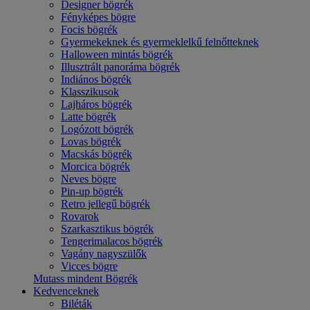
Designer bögrék
Fényképes bögre
Focis bögrék
Gyermekeknek és gyermeklelkű felnőtteknek
Halloween mintás bögrék
Illusztrált panoráma bögrék
Indiános bögrék
Klasszikusok
Lajháros bögrék
Latte bögrék
Logózott bögrék
Lovas bögrék
Macskás bögrék
Morcica bögrék
Neves bögre
Pin-up bögrék
Retro jellegű bögrék
Rovarok
Szarkasztikus bögrék
Tengerimalacos bögrék
Vagány nagyszülők
Vicces bögre
Mutass mindent Bögrék
Kedvenceknek
Biléták