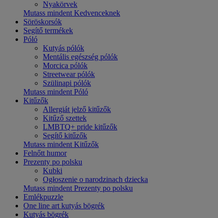
Nyakörvek
Mutass mindent Kedvenceknek
Söröskorsók
Segítő termékek
Póló
Kutyás pólók
Mentális egészség pólók
Morcica pólók
Streetwear pólók
Szülinapi pólók
Mutass mindent Póló
Kitűzők
Allergiát jelző kitűzők
Kitűző szettek
LMBTQ+ pride kitűzők
Segítő kitűzők
Mutass mindent Kitűzők
Felnőtt humor
Prezenty po polsku
Kubki
Ogłoszenie o narodzinach dziecka
Mutass mindent Prezenty po polsku
Emlékpuzzle
One line art kutyás bögrék
Kutyás bögrék