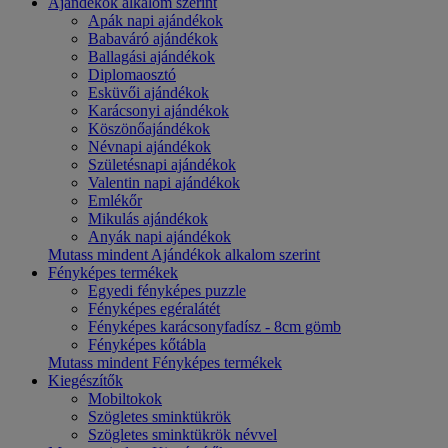
Ajándékok alkalom szerint
Apák napi ajándékok
Babaváró ajándékok
Ballagási ajándékok
Diplomaosztó
Esküvői ajándékok
Karácsonyi ajándékok
Köszönőajándékok
Névnapi ajándékok
Születésnapi ajándékok
Valentin napi ajándékok
Emlékőr
Mikulás ajándékok
Anyák napi ajándékok
Mutass mindent Ajándékok alkalom szerint
Fényképes termékek
Egyedi fényképes puzzle
Fényképes egéralátét
Fényképes karácsonyfadísz - 8cm gömb
Fényképes kőtábla
Mutass mindent Fényképes termékek
Kiegészítők
Mobiltokok
Szögletes sminktükrök
Szögletes sminktükrök névvel