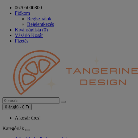
06705000800
Fiókom
Regisztrálok
Bejelentkezés
Kívánságlista (0)
Vásárló Kosár
Fizetés
0 árú(k) - 0 Ft
A kosár üres!
Kategóriák