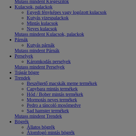
Mutass mindent Kiegészítők
Kulacsok, palackok
Egyedi fényképes vagy logózott kulacsok
Kutyás vizespalackok
Mintás kulacsok
Neves kulacsok
Mutass mindent Kulacsok, palackok
Párnák
Kutyás párnák
Mutass mindent Párnák
Perselyek
Káromkodás perselyek
Mutass mindent Perselyek
Trágár bögre
Trendek
Beszélgető macskák meme termékek
Capybara mintás termékek
Hód / Bober mintás termékek
Mormotás neves termékek
Pedro a táncoló mosómedve
Sad hamster termékek
Mutass mindent Trendek
Bögrék
Állatos bögrék
Álomfogó mintás bögrék