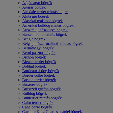
Afgán agár bögrék
Agaras bögrék
Airedale terrier mintás bögre
Akita inu bögrék
Alaszkai malamut bögrék
Amerikai bulldog mintás bögrék
Ausztrál juhászkutya bögrék
Basset hound mintás bögrék
Beagle bögrék
Belga juhász - malinois mintás bögrék
Bernáthegyi bögrék
Berni pásztor bögrék
Bichon bögrék
Biewer terrier bögrék
Bobtail bögrék
Bordeaux-i dog bögrék
Border collie bögrék
Boston terrier bögrék
Boxeres bögrék
Brüsszeli griffon bögrék
Bulldog bögrék
Bullterrier mintás bögrék
Cairn terrier bögrék
Cane corso bögrék
Cavalier King Charles spániel bögrék