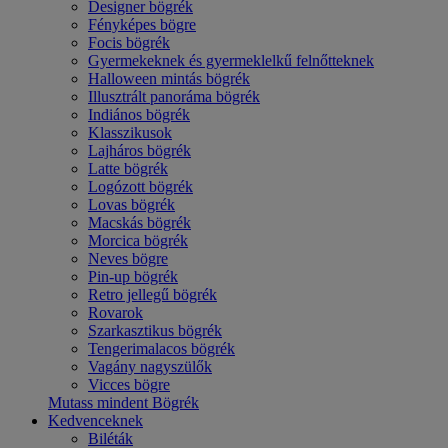
Designer bögrék
Fényképes bögre
Focis bögrék
Gyermekeknek és gyermeklelkű felnőtteknek
Halloween mintás bögrék
Illusztrált panoráma bögrék
Indiános bögrék
Klasszikusok
Lajháros bögrék
Latte bögrék
Logózott bögrék
Lovas bögrék
Macskás bögrék
Morcica bögrék
Neves bögre
Pin-up bögrék
Retro jellegű bögrék
Rovarok
Szarkasztikus bögrék
Tengerimalacos bögrék
Vagány nagyszülők
Vicces bögre
Mutass mindent Bögrék
Kedvenceknek
Biléták