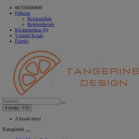
06705000800
Fiókom
Regisztrálok
Bejelentkezés
Kívánságlista (0)
Vásárló Kosár
Fizetés
0 árú(k) - 0 Ft
A kosár üres!
Kategóriák