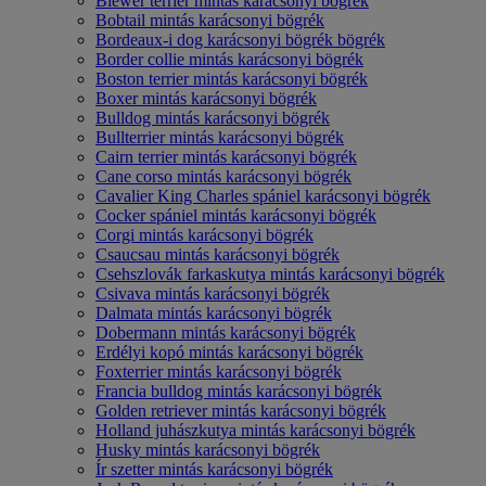
Biewer terrier mintás karácsonyi bögrék
Bobtail mintás karácsonyi bögrék
Bordeaux-i dog karácsonyi bögrék bögrék
Border collie mintás karácsonyi bögrék
Boston terrier mintás karácsonyi bögrék
Boxer mintás karácsonyi bögrék
Bulldog mintás karácsonyi bögrék
Bullterrier mintás karácsonyi bögrék
Cairn terrier mintás karácsonyi bögrék
Cane corso mintás karácsonyi bögrék
Cavalier King Charles spániel karácsonyi bögrék
Cocker spániel mintás karácsonyi bögrék
Corgi mintás karácsonyi bögrék
Csaucsau mintás karácsonyi bögrék
Csehszlovák farkaskutya mintás karácsonyi bögrék
Csivava mintás karácsonyi bögrék
Dalmata mintás karácsonyi bögrék
Dobermann mintás karácsonyi bögrék
Erdélyi kopó mintás karácsonyi bögrék
Foxterrier mintás karácsonyi bögrék
Francia bulldog mintás karácsonyi bögrék
Golden retriever mintás karácsonyi bögrék
Holland juhászkutya mintás karácsonyi bögrék
Husky mintás karácsonyi bögrék
Ír szetter mintás karácsonyi bögrék