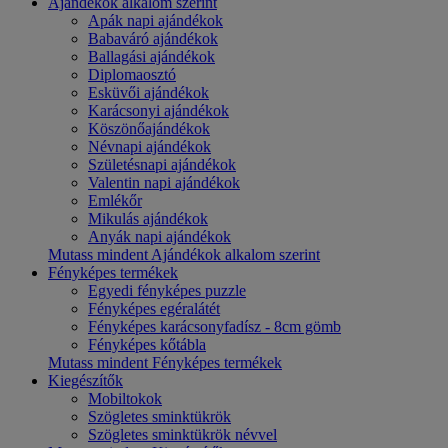
Ajándékok alkalom szerint
Apák napi ajándékok
Babaváró ajándékok
Ballagási ajándékok
Diplomaosztó
Esküvői ajándékok
Karácsonyi ajándékok
Köszönőajándékok
Névnapi ajándékok
Születésnapi ajándékok
Valentin napi ajándékok
Emlékőr
Mikulás ajándékok
Anyák napi ajándékok
Mutass mindent Ajándékok alkalom szerint
Fényképes termékek
Egyedi fényképes puzzle
Fényképes egéralátét
Fényképes karácsonyfadísz - 8cm gömb
Fényképes kőtábla
Mutass mindent Fényképes termékek
Kiegészítők
Mobiltokok
Szögletes sminktükrök
Szögletes sminktükrök névvel