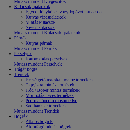
Mutass mindent Kiegészítők
Kulacsok, palackok
Egyedi fényképes vagy logózott kulacsok
Kutyás vizespalackok
Mintás kulacsok
Neves kulacsok
Mutass mindent Kulacsok, palackok
Párnák
Kutyás párnák
Mutass mindent Párnák
Perselyek
Káromkodás perselyek
Mutass mindent Perselyek
Trágár bögre
Trendek
Beszélgető macskák meme termékek
Capybara mintás termékek
Hód / Bober mintás termékek
Mormotás neves termékek
Pedro a táncoló mosómedve
Sad hamster termékek
Mutass mindent Trendek
Bögrék
Állatos bögrék
Álomfogó mintás bögrék