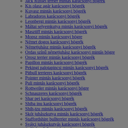
Jack Russel terrier mintás karácsonyi bögrék
Kis olasz agár karácsonyi bögrék
Kuvasz mintás karácsonyi bögrék
Labradoros karácsonyi bögrék
Leonbergi mintás karácsonyi bögrék
Máltai selyemkutya mintás karácsonyi bögrék
Masztiff mintás karácsonyi bögrék
Mopsz mintás karácsonyi bögre
Német dogos karácsonyi bögrék
Németjuhász mintás karácsonyi bögrék
Ordas színű németjuhász karácsonyi mintás bögre
Orosz terrier mintás karácsonyi bögrék
Papillon mintás karácsonyi bögrék
Pekingi palotapincsi mintás karácsonyi bögrék
Pitbull terrieres karácsonyi bögrék
Pointer mintás karácsonyi bögrék
Puli mintás karácsonyi bögrék
Rottweiler mintás karácsonyi bögre
Schnauzeres karácsonyi bögrék
Shar pei karácsonyi bögrék
Shiba inu karácsonyi bögrék
Shih-tzu mintás karácsonyi bögrék
Skót juhászkutya mintás karácsonyi bögrék
Staffordshire bullterrier mintás karácsonyi bögrék
Svájci juhászkutyás karácsonyi bögrék