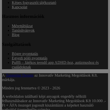
Képes fogyasztói tájékoztató
Kapcsolat
Hasznos információk
Mérettáblázat
Tanúsítványok
Blog
Szolgáltatások
Bögre nyomtatás
Egyedi póló nyomtatás
Pufffi – Játékos teendő app ADHD-hoz, autizmushoz és
családoknak
A
Tangerine Design
az Innovatív Marketing Megoldások Kft.
márkája.
Minden jog fenntartva © 2023 -
2026
A weboldalon található képi anyagok engedély nélküli
felhasználásakor az Innovatív Marketing Megoldások Kft 10.000 .-
Ft + ÁFA összeget jogosult kiszámlázni a képeket használó
weboldal üzemeltetője számára.