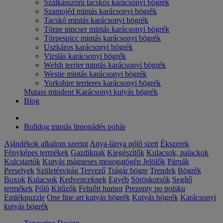
Szálkásszőrű tacskós karácsonyi bögrék
Szamojéd mintás karácsonyi bögrék
Tacskó mintás karácsonyi bögrék
Törpe pincser mintás karácsonyi bögrék
Törpespicc mintás karácsonyi bögrék
Uszkáros karácsonyi bögrék
Vizslás karácsonyi bögrék
Welsh terrier mintás karácsonyi bögrék
Westie mintás karácsonyi bögrék
Yorkshire terrieres karácsonyi bögrék
Mutass mindent Karácsonyi kutyás bögrék
Blog
Bulldog mintás limonádés pohár
Ajándékok alkalom szerint
Anya-lánya póló szett
Ékszerek
Fényképes termékek
Gazdiknak
Kiegészítők
Kulacsok, palackok
Kulcstartók
Kutyás mágneses mosogatógép Jelölők
Párnák
Perselyek
Születésvirág
Tervező
Trágár bögre
Trendek
Bögrék
Boxok
Kulacsok
Kedvenceknek
Egyéb
Söröskorsók
Segítő
termékek
Póló
Kitűzők
Felnőtt humor
Prezenty po polsku
Emlékpuzzle
One line art kutyás bögrék
Kutyás bögrék
Karácsonyi
kutyás bögrék