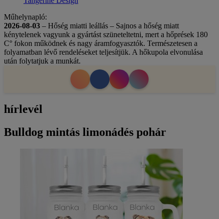
Tangerine Design
Műhelynapló:
2026-08-03
– Hőség miatti leállás – Sajnos a hőség miatt
kénytelenek vagyunk a gyártást szüneteltetni, mert a hőprések 180
C° fokon működnek és nagy áramfogyasztók. Természetesen a
folyamatban lévő rendeléseket teljesítjük. A hőkupola elvonulása
után folytatjuk a munkát.
hírlevél
Bulldog mintás limonádés pohár