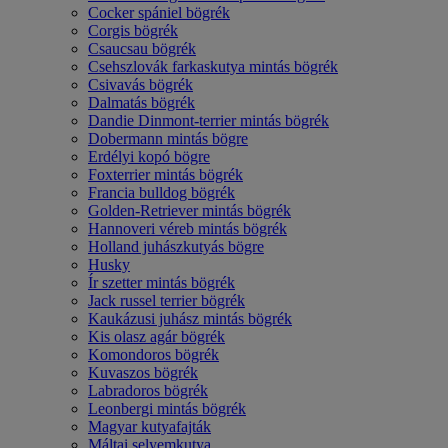
Cocker spániel bögrék
Corgis bögrék
Csaucsau bögrék
Csehszlovák farkaskutya mintás bögrék
Csivavás bögrék
Dalmatás bögrék
Dandie Dinmont-terrier mintás bögrék
Dobermann mintás bögre
Erdélyi kopó bögre
Foxterrier mintás bögrék
Francia bulldog bögrék
Golden-Retriever mintás bögrék
Hannoveri véreb mintás bögrék
Holland juhászkutyás bögre
Husky
Ír szetter mintás bögrék
Jack russel terrier bögrék
Kaukázusi juhász mintás bögrék
Kis olasz agár bögrék
Komondoros bögrék
Kuvaszos bögrék
Labradoros bögrék
Leonbergi mintás bögrék
Magyar kutyafajták
Máltai selyemkutya