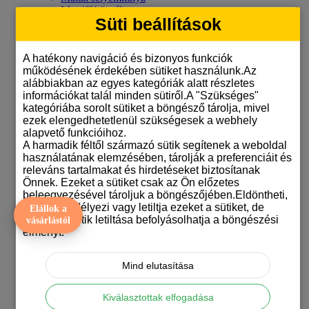
Mastiff bögrék
Süti beállítások
Mopsz bögre
Mudi bögrék
Német dogos bögrék
A hatékony navigáció és bizonyos funkciók
Németjuhász bögrék
működésének érdekében sütiket használunk.Az
Orosz terrier bögrék
alábbiakban az egyes kategóriák alatt részletes
Papillon bögrék
információkat talál minden sütiről.A "Szükséges"
Pekingi palotapincsi bögrék
kategóriába sorolt sütiket a böngésző tárolja, mivel
Pitbull terrier bögrék
ezek elengedhetetlenül szükségesek a webhely
Pointeres bögrék
alapvető funkcióihoz.
Pulis bögre
A harmadik féltől származó sütik segítenek a weboldal
Pumi bögrék
használatának elemzésében, tárolják a preferenciáit és
Ridgeback bögrék
releváns tartalmakat és hirdetéseket biztosítanak
Rottweiler mintás bögre
Önnek. Ezeket a sütiket csak az Ön előzetes
Schnauzeres bögrék
beleegyezésével tároljuk a böngészőjében.Eldöntheti,
Shar-pei bögrék
hogy engedélyezi vagy letiltja ezeket a sütiket, de
Shiba inu bögrék
Elállok a
bizonyos sütik letiltása befolyásolhatja a böngészési
Shih-tzu mintás bögrék
vásárlástól
élményt.
Sinka bögrék
Skót juhászkutya bögrék
Staffordshire bull terrier bögrék
Mind elutasítása
Svájci juhászkutyás bögrék
Szálkásszőrű tacskós bögrék
Szamojéd bögrék
Kiválasztottak elfogadása
Tacskó mintás bögrék