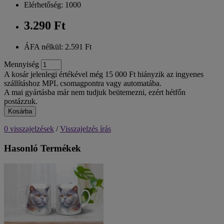
Elérhetőség: 1000
3.290 Ft
ÁFA nélkül: 2.591 Ft
Mennyiség
A kosár jelenlegi értékével még 15 000 Ft hiányzik az ingyenes
szállításhoz MPL csomagpontra vagy automatába.
A mai gyártásba már nem tudjuk beütemezni, ezért hétfőn
postázzuk.
Kosárba
0 visszajelzések
/
Visszajelzés írás
Hasonló Termékek