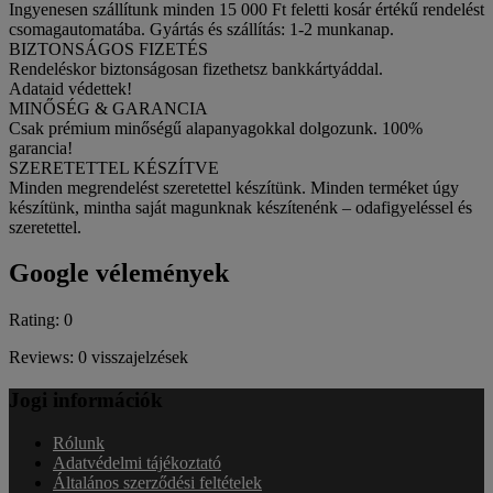
Ingyenesen szállítunk minden 15 000 Ft feletti kosár értékű rendelést
csomagautomatába. Gyártás és szállítás: 1-2 munkanap.
BIZTONSÁGOS FIZETÉS
Rendeléskor biztonságosan fizethetsz bankkártyáddal.
Adataid védettek!
MINŐSÉG & GARANCIA
Csak prémium minőségű alapanyagokkal dolgozunk. 100%
garancia!
SZERETETTEL KÉSZÍTVE
Minden megrendelést szeretettel készítünk. Minden terméket úgy
készítünk, mintha saját magunknak készítenénk – odafigyeléssel és
szeretettel.
Google vélemények
Rating: 0
Reviews: 0 visszajelzések
Jogi információk
Rólunk
Adatvédelmi tájékoztató
Általános szerződési feltételek