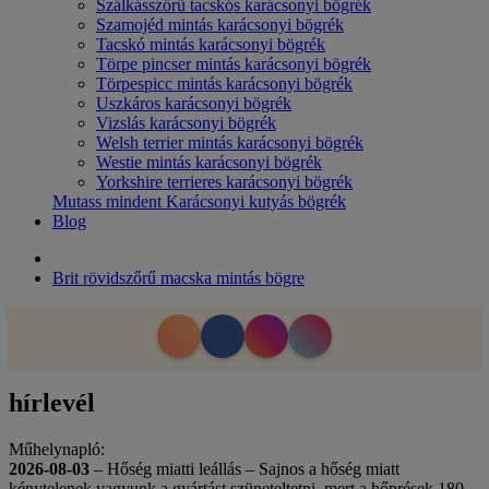
Szálkásszőrű tacskós karácsonyi bögrék
Szamojéd mintás karácsonyi bögrék
Tacskó mintás karácsonyi bögrék
Törpe pincser mintás karácsonyi bögrék
Törpespicc mintás karácsonyi bögrék
Uszkáros karácsonyi bögrék
Vizslás karácsonyi bögrék
Welsh terrier mintás karácsonyi bögrék
Westie mintás karácsonyi bögrék
Yorkshire terrieres karácsonyi bögrék
Mutass mindent Karácsonyi kutyás bögrék
Blog
Brit rövidszőrű macska mintás bögre
hírlevél
Műhelynapló:
2026-08-03
– Hőség miatti leállás – Sajnos a hőség miatt
kénytelenek vagyunk a gyártást szüneteltetni, mert a hőprések 180