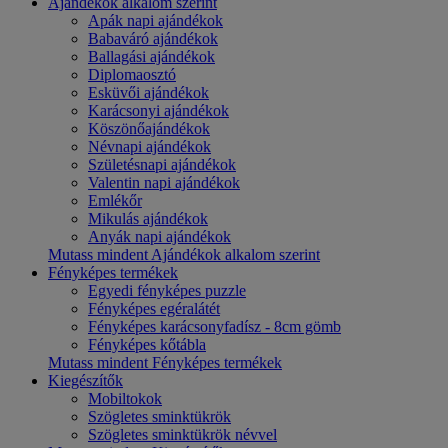
Ajándékok alkalom szerint
Apák napi ajándékok
Babaváró ajándékok
Ballagási ajándékok
Diplomaosztó
Esküvői ajándékok
Karácsonyi ajándékok
Köszönőajándékok
Névnapi ajándékok
Születésnapi ajándékok
Valentin napi ajándékok
Emlékőr
Mikulás ajándékok
Anyák napi ajándékok
Mutass mindent Ajándékok alkalom szerint
Fényképes termékek
Egyedi fényképes puzzle
Fényképes egéralátét
Fényképes karácsonyfadísz - 8cm gömb
Fényképes kőtábla
Mutass mindent Fényképes termékek
Kiegészítők
Mobiltokok
Szögletes sminktükrök
Szögletes sminktükrök névvel