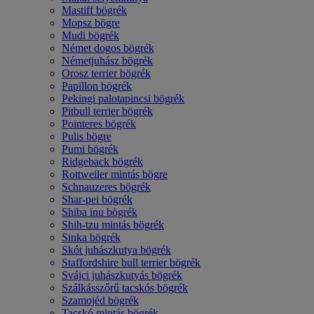
Mastiff bögrék
Mopsz bögre
Mudi bögrék
Német dogos bögrék
Németjuhász bögrék
Orosz terrier bögrék
Papillon bögrék
Pekingi palotapincsi bögrék
Pitbull terrier bögrék
Pointeres bögrék
Pulis bögre
Pumi bögrék
Ridgeback bögrék
Rottweiler mintás bögre
Schnauzeres bögrék
Shar-pei bögrék
Shiba inu bögrék
Shih-tzu mintás bögrék
Sinka bögrék
Skót juhászkutya bögrék
Staffordshire bull terrier bögrék
Svájci juhászkutyás bögrék
Szálkásszőrű tacskós bögrék
Szamojéd bögrék
Tacskó mintás bögrék