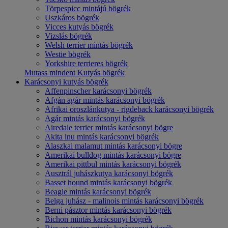
Törpespicc mintájú bögrék
Uszkáros bögrék
Vicces kutyás bögrék
Vizslás bögrék
Welsh terrier mintás bögrék
Westie bögrék
Yorkshire terrieres bögrék
Mutass mindent Kutyás bögrék
Karácsonyi kutyás bögrék
Affenpinscher karácsonyi bögrék
Afgán agár mintás karácsonyi bögrék
Afrikai oroszlánkutya - rigdeback karácsonyi bögrék
Agár mintás karácsonyi bögrék
Airedale terrier mintás karácsonyi bögre
Akita inu mintás karácsonyi bögrék
Alaszkai malamut mintás karácsonyi bögre
Amerikai bulldog mintás karácsonyi bögre
Amerikai pittbul mintás karácsonyi bögrék
Ausztrál juhászkutya karácsonyi bögrék
Basset hound mintás karácsonyi bögrék
Beagle mintás karácsonyi bögrék
Belga juhász - malinois mintás karácsonyi bögrék
Berni pásztor mintás karácsonyi bögrék
Bichon mintás karácsonyi bögrék