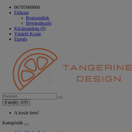
06705000800
Fiókom
Regisztrálok
Bejelentkezés
Kívánságlista (0)
Vásárló Kosár
Fizetés
0 árú(k) - 0 Ft
A kosár üres!
Kategóriák