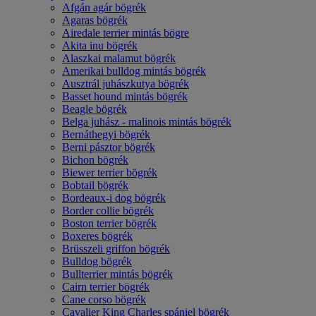
Afgán agár bögrék
Agaras bögrék
Airedale terrier mintás bögre
Akita inu bögrék
Alaszkai malamut bögrék
Amerikai bulldog mintás bögrék
Ausztrál juhászkutya bögrék
Basset hound mintás bögrék
Beagle bögrék
Belga juhász - malinois mintás bögrék
Bernáthegyi bögrék
Berni pásztor bögrék
Bichon bögrék
Biewer terrier bögrék
Bobtail bögrék
Bordeaux-i dog bögrék
Border collie bögrék
Boston terrier bögrék
Boxeres bögrék
Brüsszeli griffon bögrék
Bulldog bögrék
Bullterrier mintás bögrék
Cairn terrier bögrék
Cane corso bögrék
Cavalier King Charles spániel bögrék