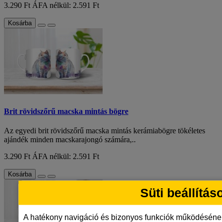
3.290 Ft
ÁFA nélkül: 2.591 Ft
Kosárba
Brit rövidszőrű macska mintás bögre
Az egyedi brit rövidszőrű macska mintás kerámiabögre tökéletes
ajándék minden macskarajongó számára,..
3.290 Ft
ÁFA nélkül: 2.591 Ft
Kosárba
Süti beállítás
A hatékony navigáció és bizonyos funkciók működéséne