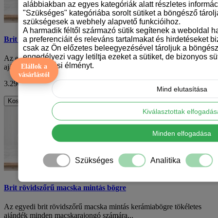
alábbiakban az egyes kategóriák alatt részletes informáci
"Szükséges" kategóriába sorolt sütiket a böngésző tárol
szükségesek a webhely alapvető funkcióihoz.
A harmadik féltől származó sütik segítenek a weboldal 
a preferenciáit és releváns tartalmakat és hirdetéseket b
Brit rövidszőrű macska mintás bögre
csak az Ön előzetes beleegyezésével tároljuk a böngész
engedélyezi vagy letiltja ezeket a sütiket, de bizonyos süt
Az egyedi brit rövidszőrű macska mintás kerámiabögre tökéletes
böngészési élményt.
Elállok a
ajándék minden macskarajongó számára,..
vásárlástól
3.290 Ft
ÁFA nélkül: 2.591 Ft
Mind elutasítása
Kosárba
Kiválasztottak elfogadá
Minden elfogadása
Szükséges
Analitika
Brit rövidszőrű macska mintás bögre
Az egyedi brit rövidszőrű macska mintás kerámiabögre tökéletes
ajándék minden macskarajongó számára,..