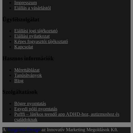
Impresszum
Elállás a vásárlástól
Ügyfélszolgálat
Elállási jogi tájékoztató
Elállási nyilatkozat
Képes fogyasztói tájékoztató
Kapcsolat
Hasznos információk
Mérettáblázat
Tanúsítványok
Blog
Szolgáltatások
Bögre nyomtatás
Egyedi póló nyomtatás
Pufffi – Játékos teendő app ADHD-hoz, autizmushoz és
családoknak
A
Tangerine Design
az Innovatív Marketing Megoldások Kft.