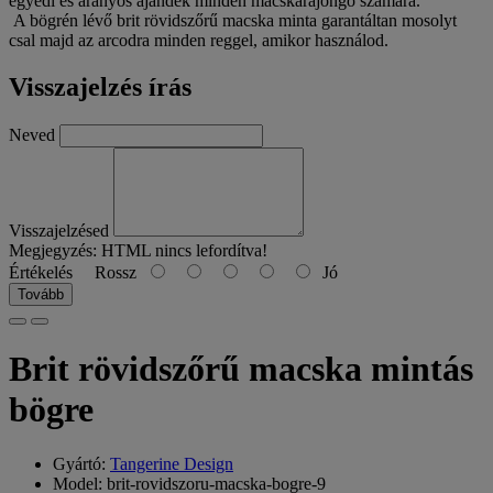
egyedi és aranyos ajándék minden macskarajongó számára.
A bögrén lévő brit rövidszőrű macska minta garantáltan mosolyt
csal majd az arcodra minden reggel, amikor használod.
Visszajelzés írás
Neved
Visszajelzésed
Megjegyzés:
HTML nincs lefordítva!
Értékelés
Rossz
Jó
Tovább
Brit rövidszőrű macska mintás
bögre
Gyártó:
Tangerine Design
Model: brit-rovidszoru-macska-bogre-9