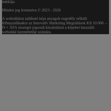
márkája.
Minden jog fenntartva © 2023 -
2026
A weboldalon található képi anyagok engedély nélküli
felhasználásakor az Innovatív Marketing Megoldások Kft 10.000 .-
Ft + ÁFA összeget jogosult kiszámlázni a képeket használó
weboldal üzemeltetője számára.