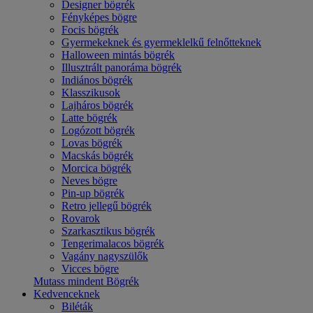
Designer bögrék
Fényképes bögre
Focis bögrék
Gyermekeknek és gyermeklelkű felnőtteknek
Halloween mintás bögrék
Illusztrált panoráma bögrék
Indiános bögrék
Klasszikusok
Lajháros bögrék
Latte bögrék
Logózott bögrék
Lovas bögrék
Macskás bögrék
Morcica bögrék
Neves bögre
Pin-up bögrék
Retro jellegű bögrék
Rovarok
Szarkasztikus bögrék
Tengerimalacos bögrék
Vagány nagyszülők
Vicces bögre
Mutass mindent Bögrék
Kedvenceknek
Biléták