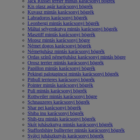
Jack Russel terrier mintás karácsonyi bögrék
Kis olasz agár karácsonyi bögrék
Kuvasz mintás karácsonyi bögrék
Labradoros karácsonyi bögrék
Leonbergi mintás karácsonyi bögrék
Máltai selyemkutya mintás karácsonyi bögrék
Masztiff mintás karácsonyi bögrék
Mopsz mintás karácsonyi bögre
Német dogos karácsonyi bögrék
Németjuhász mintás karácsonyi bögrék
Ordas színű németjuhász karácsonyi mintás bögre
Orosz terrier mintás karácsonyi bögrék
Papillon mintás karácsonyi bögrék
Pekingi palotapincsi mintás karácsonyi bögrék
Pitbull terrieres karácsonyi bögrék
Pointer mintás karácsonyi bögrék
Puli mintás karácsonyi bögrék
Rottweiler mintás karácsonyi bögre
Schnauzeres karácsonyi bögrék
Shar pei karácsonyi bögrék
Shiba inu karácsonyi bögrék
Shih-tzu mintás karácsonyi bögrék
Skót juhászkutya mintás karácsonyi bögrék
Staffordshire bullterrier mintás karácsonyi bögrék
Svájci juhászkutyás karácsonyi bögrék