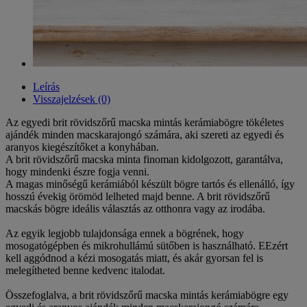
Leírás
Visszajelzések (0)
Az egyedi brit rövidszőrű macska mintás kerámiabögre tökéletes
ajándék minden macskarajongó számára, aki szereti az egyedi és
aranyos kiegészítőket a konyhában.
A brit rövidszőrű macska minta finoman kidolgozott, garantálva,
hogy mindenki észre fogja venni.
A magas minőségű kerámiából készült bögre tartós és ellenálló, így
hosszú évekig örömöd lelheted majd benne. A brit rövidszőrű
macskás bögre ideális választás az otthonra vagy az irodába.
Az egyik legjobb tulajdonsága ennek a bögrének, hogy
mosogatógépben és mikrohullámú sütőben is használható. EEzért
kell aggódnod a kézi mosogatás miatt, és akár gyorsan fel is
melegítheted benne kedvenc italodat.
Összefoglalva, a brit rövidszőrű macska mintás kerámiabögre egy