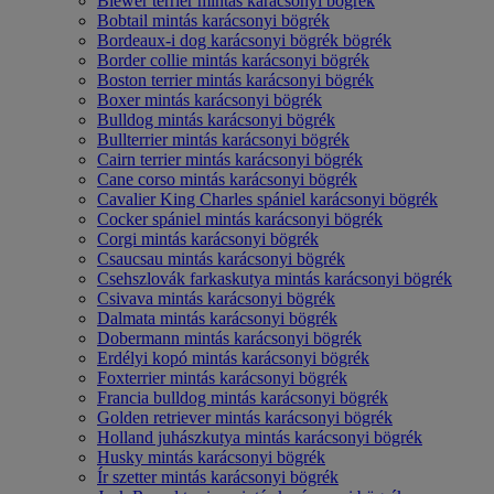
Biewer terrier mintás karácsonyi bögrék
Bobtail mintás karácsonyi bögrék
Bordeaux-i dog karácsonyi bögrék bögrék
Border collie mintás karácsonyi bögrék
Boston terrier mintás karácsonyi bögrék
Boxer mintás karácsonyi bögrék
Bulldog mintás karácsonyi bögrék
Bullterrier mintás karácsonyi bögrék
Cairn terrier mintás karácsonyi bögrék
Cane corso mintás karácsonyi bögrék
Cavalier King Charles spániel karácsonyi bögrék
Cocker spániel mintás karácsonyi bögrék
Corgi mintás karácsonyi bögrék
Csaucsau mintás karácsonyi bögrék
Csehszlovák farkaskutya mintás karácsonyi bögrék
Csivava mintás karácsonyi bögrék
Dalmata mintás karácsonyi bögrék
Dobermann mintás karácsonyi bögrék
Erdélyi kopó mintás karácsonyi bögrék
Foxterrier mintás karácsonyi bögrék
Francia bulldog mintás karácsonyi bögrék
Golden retriever mintás karácsonyi bögrék
Holland juhászkutya mintás karácsonyi bögrék
Husky mintás karácsonyi bögrék
Ír szetter mintás karácsonyi bögrék