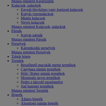
Mutass mindent Kiegészítők
Kulacsok, palackok
Egyedi fényképes vagy logózott kulacsok
Kutyás vizespalackok
Mintás kulacsok
Neves kulacsok
Mutass mindent Kulacsok, palackok
Párnák
Kutyás párnák
Mutass mindent Párnák
Perselyek
Káromkodás perselyek
Mutass mindent Perselyek
Trágár bögre
Trendek
Beszélgető macskák meme termékek
Capybara mintás termékek
Hód / Bober mintás termékek
Mormotás neves termékek
Pedro a táncoló mosómedve
Sad hamster termékek
Mutass mindent Trendek
Bögrék
Állatos bögrék
Álomfogó mintás bögrék