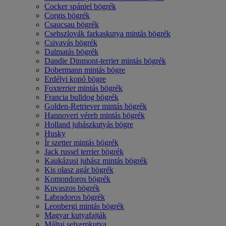
Cocker spániel bögrék
Corgis bögrék
Csaucsau bögrék
Csehszlovák farkaskutya mintás bögrék
Csivavás bögrék
Dalmatás bögrék
Dandie Dinmont-terrier mintás bögrék
Dobermann mintás bögre
Erdélyi kopó bögre
Foxterrier mintás bögrék
Francia bulldog bögrék
Golden-Retriever mintás bögrék
Hannoveri véreb mintás bögrék
Holland juhászkutyás bögre
Husky
Ír szetter mintás bögrék
Jack russel terrier bögrék
Kaukázusi juhász mintás bögrék
Kis olasz agár bögrék
Komondoros bögrék
Kuvaszos bögrék
Labradoros bögrék
Leonbergi mintás bögrék
Magyar kutyafajták
Máltai selyemkutya