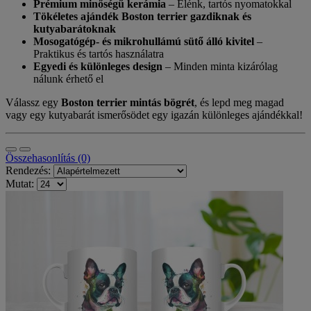
Prémium minőségű kerámia
– Élénk, tartós nyomatokkal
Tökéletes ajándék Boston terrier gazdiknak és
kutyabarátoknak
Mosogatógép- és mikrohullámú sütő álló kivitel
–
Praktikus és tartós használatra
Egyedi és különleges design
– Minden minta kizárólag
nálunk érhető el
Válassz egy
Boston terrier mintás bögrét
, és lepd meg magad
vagy egy kutyabarát ismerősödet egy igazán különleges ajándékkal!
Összehasonlítás (0)
Rendezés:
Mutat: