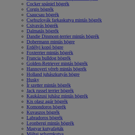
Cocker spániel bögrék
Corgis bögrék
Csaucsau bögrék
Csehszlovák farkaskutya mintás bögrék
Csivavás bögrék
Dalmatás bögrék
Dandie Dinmont-terrier mintás bögrék
Dobermann mintás bögre
Erdélyi kopó bögre
Foxterrier mintás bögrék
Francia bulldog bögrék
Golden-Retriever mintás bögrék
Hannoveri véreb mintás bögrék
Holland juhászkutyás bögre
Husky
Ír szetter mintás bögrék
Jack russel terrier bögrék
Kaukázusi juhász mintás bögrék
Kis olasz agár bögrék
Komondoros bögrék
Kuvaszos bögrék
Labradoros bögrék
Leonbergi mintás bögrék
Magyar kutyafajták
Máltai selyemkutya