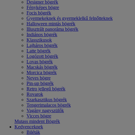
Designer bögrék
Fényképes bögre
Focis bögrék
Gyermekeknek és gyermeklelkű felnőtteknek
Halloween mintás bögrék
Illusztrált panoráma bögrék
Indiános bögrék
Klasszikusok
Lajháros bögrék
Latte bögrék
Logózott bögrék
Lovas bögrék
Macskás bögrék
Morcica bögrék
Neves bögre
Pin-up bögrék
Retro jellegű bögrék
Rovarok
Szarkasztikus bögrék
Tengerimalacos bögrék
Vagány nagyszülők
Vicces bögre
Mutass mindent Bögrék
Kedvenceknek
Biléták