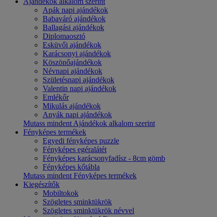
Ajándékok alkalom szerint
Apák napi ajándékok
Babaváró ajándékok
Ballagási ajándékok
Diplomaosztó
Esküvői ajándékok
Karácsonyi ajándékok
Köszönőajándékok
Névnapi ajándékok
Születésnapi ajándékok
Valentin napi ajándékok
Emlékőr
Mikulás ajándékok
Anyák napi ajándékok
Mutass mindent Ajándékok alkalom szerint
Fényképes termékek
Egyedi fényképes puzzle
Fényképes egéralátét
Fényképes karácsonyfadísz - 8cm gömb
Fényképes kőtábla
Mutass mindent Fényképes termékek
Kiegészítők
Mobiltokok
Szögletes sminktükrök
Szögletes sminktükrök névvel