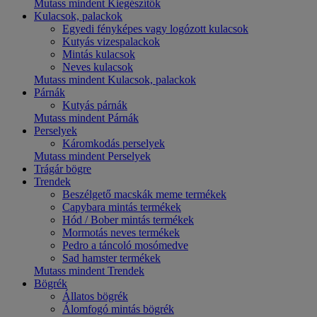
Mutass mindent Kiegészítők
Kulacsok, palackok
Egyedi fényképes vagy logózott kulacsok
Kutyás vizespalackok
Mintás kulacsok
Neves kulacsok
Mutass mindent Kulacsok, palackok
Párnák
Kutyás párnák
Mutass mindent Párnák
Perselyek
Káromkodás perselyek
Mutass mindent Perselyek
Trágár bögre
Trendek
Beszélgető macskák meme termékek
Capybara mintás termékek
Hód / Bober mintás termékek
Mormotás neves termékek
Pedro a táncoló mosómedve
Sad hamster termékek
Mutass mindent Trendek
Bögrék
Állatos bögrék
Álomfogó mintás bögrék