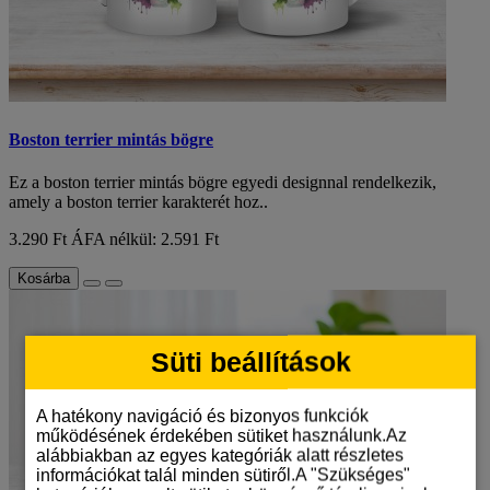
Boston terrier mintás bögre
Ez a boston terrier mintás bögre egyedi designnal rendelkezik,
amely a boston terrier karakterét hoz..
3.290 Ft
ÁFA nélkül: 2.591 Ft
Kosárba
Süti beállítások
A hatékony navigáció és bizonyos funkciók
működésének érdekében sütiket használunk.Az
alábbiakban az egyes kategóriák alatt részletes
információkat talál minden sütiről.A "Szükséges"