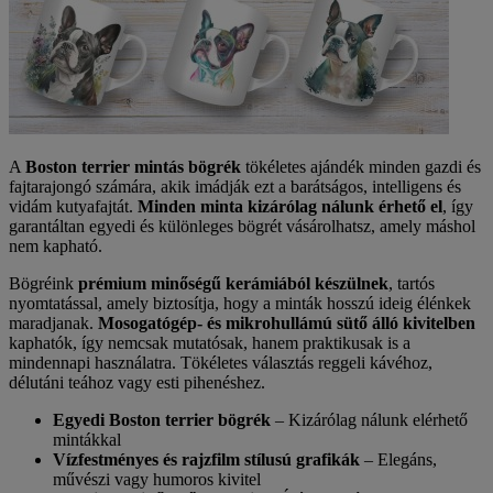
A
Boston terrier mintás bögrék
tökéletes ajándék minden gazdi és
fajtarajongó számára, akik imádják ezt a barátságos, intelligens és
vidám kutyafajtát.
Minden minta kizárólag nálunk érhető el
, így
garantáltan egyedi és különleges bögrét vásárolhatsz, amely máshol
nem kapható.
Bögréink
prémium minőségű kerámiából készülnek
, tartós
nyomtatással, amely biztosítja, hogy a minták hosszú ideig élénkek
maradjanak.
Mosogatógép- és mikrohullámú sütő álló kivitelben
kaphatók, így nemcsak mutatósak, hanem praktikusak is a
mindennapi használatra. Tökéletes választás reggeli kávéhoz,
délutáni teához vagy esti pihenéshez.
Egyedi Boston terrier bögrék
– Kizárólag nálunk elérhető
mintákkal
Vízfestményes és rajzfilm stílusú grafikák
– Elegáns,
művészi vagy humoros kivitel