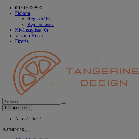
06705000800
Fiókom
Regisztrálok
Bejelentkezés
Kívánságlista (0)
Vásárló Kosár
Fizetés
0 árú(k) - 0 Ft
A kosár üres!
Kategóriák