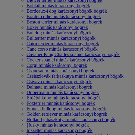
Biewer terrier mintás karácsonyi bögrék
Bobtail mintás karácsonyi bögrék
Bordeaux-i dog karácsonyi bögrék bögrék
Border collie mintás karácsonyi bögrék
Boston terrier mintás karácsonyi bögrék
Boxer mintás karácsonyi bögrék
Bulldog mintás karácsonyi bögrék
Bullterrier mintás karácsonyi bögrék
Cairn terrier mintás karácsonyi bögrék
Cane corso mintás karácsonyi bögrék
Cavalier King Charles spániel karácsonyi bögrék
Cocker spániel mintás karácsonyi bögrék
Corgi mintás karácsonyi bögrék
Csaucsau mintás karácsonyi bögrék
Csehszlovák farkaskutya mintás karácsonyi bögrék
Csivava mintás karácsonyi bögrék
Dalmata mintás karácsonyi bögrék
Dobermann mintás karácsonyi bögrék
Erdélyi kopó mintás karácsonyi bögrék
Foxterrier mintás karácsonyi bögrék
Francia bulldog mintás karácsonyi bögrék
Golden retriever mintás karácsonyi bögrék
Holland juhászkutya mintás karácsonyi bögrék
Husky mintás karácsonyi bögrék
Ír szetter mintás karácsonyi bögrék