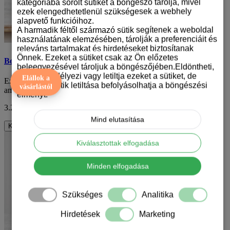
kategóriába sorolt sütiket a böngésző tárolja, mivel
ezek elengedhetetlenül szükségesek a webhely
alapvető funkcióihoz.
A harmadik féltől származó sütik segítenek a weboldal
használatának elemzésében, tárolják a preferenciáit és
releváns tartalmakat és hirdetéseket biztosítanak
Önnek. Ezeket a sütiket csak az Ön előzetes
Boston terrier mintás bögre
beleegyezésével tároljuk a böngészőjében.Eldöntheti,
hogy engedélyezi vagy letiltja ezeket a sütiket, de
Elállok a
Ez a boston terrier mintás bögre egyedi designnal rendelkezik,
bizonyos sütik letiltása befolyásolhatja a böngészési
vásárlástól
amely a boston terrier karakterét hoz..
élményt.
3.290 Ft
ÁFA nélkül: 2.591 Ft
Mind elutasítása
Kosárba
Kiválasztottak elfogadása
Minden elfogadása
Szükséges
Analitika
Hirdetések
Marketing