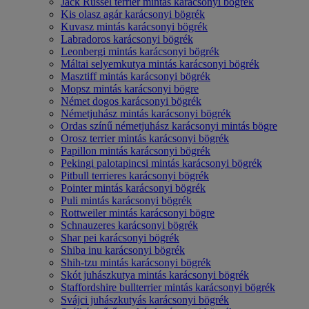
Jack Russel terrier mintás karácsonyi bögrék
Kis olasz agár karácsonyi bögrék
Kuvasz mintás karácsonyi bögrék
Labradoros karácsonyi bögrék
Leonbergi mintás karácsonyi bögrék
Máltai selyemkutya mintás karácsonyi bögrék
Masztiff mintás karácsonyi bögrék
Mopsz mintás karácsonyi bögre
Német dogos karácsonyi bögrék
Németjuhász mintás karácsonyi bögrék
Ordas színű németjuhász karácsonyi mintás bögre
Orosz terrier mintás karácsonyi bögrék
Papillon mintás karácsonyi bögrék
Pekingi palotapincsi mintás karácsonyi bögrék
Pitbull terrieres karácsonyi bögrék
Pointer mintás karácsonyi bögrék
Puli mintás karácsonyi bögrék
Rottweiler mintás karácsonyi bögre
Schnauzeres karácsonyi bögrék
Shar pei karácsonyi bögrék
Shiba inu karácsonyi bögrék
Shih-tzu mintás karácsonyi bögrék
Skót juhászkutya mintás karácsonyi bögrék
Staffordshire bullterrier mintás karácsonyi bögrék
Svájci juhászkutyás karácsonyi bögrék