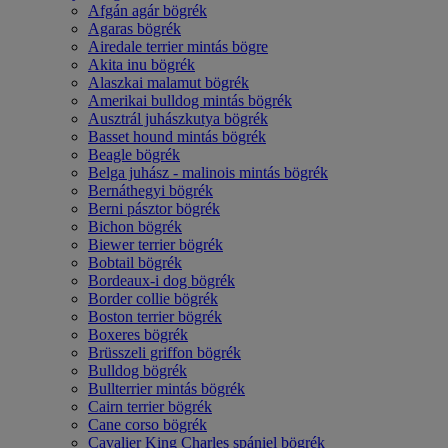
Afgán agár bögrék
Agaras bögrék
Airedale terrier mintás bögre
Akita inu bögrék
Alaszkai malamut bögrék
Amerikai bulldog mintás bögrék
Ausztrál juhászkutya bögrék
Basset hound mintás bögrék
Beagle bögrék
Belga juhász - malinois mintás bögrék
Bernáthegyi bögrék
Berni pásztor bögrék
Bichon bögrék
Biewer terrier bögrék
Bobtail bögrék
Bordeaux-i dog bögrék
Border collie bögrék
Boston terrier bögrék
Boxeres bögrék
Brüsszeli griffon bögrék
Bulldog bögrék
Bullterrier mintás bögrék
Cairn terrier bögrék
Cane corso bögrék
Cavalier King Charles spániel bögrék