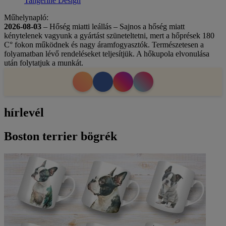
Tangerine Design
Műhelynapló:
2026-08-03
– Hőség miatti leállás – Sajnos a hőség miatt
kénytelenek vagyunk a gyártást szüneteltetni, mert a hőprések 180
C° fokon működnek és nagy áramfogyasztók. Természetesen a
folyamatban lévő rendeléseket teljesítjük. A hőkupola elvonulása
után folytatjuk a munkát.
hírlevél
Boston terrier bögrék