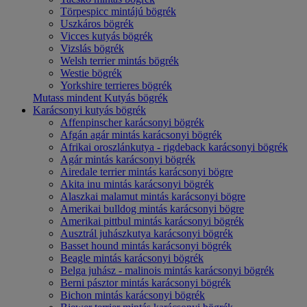
Törpespicc mintájú bögrék
Uszkáros bögrék
Vicces kutyás bögrék
Vizslás bögrék
Welsh terrier mintás bögrék
Westie bögrék
Yorkshire terrieres bögrék
Mutass mindent Kutyás bögrék
Karácsonyi kutyás bögrék
Affenpinscher karácsonyi bögrék
Afgán agár mintás karácsonyi bögrék
Afrikai oroszlánkutya - rigdeback karácsonyi bögrék
Agár mintás karácsonyi bögrék
Airedale terrier mintás karácsonyi bögre
Akita inu mintás karácsonyi bögrék
Alaszkai malamut mintás karácsonyi bögre
Amerikai bulldog mintás karácsonyi bögre
Amerikai pittbul mintás karácsonyi bögrék
Ausztrál juhászkutya karácsonyi bögrék
Basset hound mintás karácsonyi bögrék
Beagle mintás karácsonyi bögrék
Belga juhász - malinois mintás karácsonyi bögrék
Berni pásztor mintás karácsonyi bögrék
Bichon mintás karácsonyi bögrék