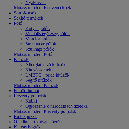
Nyakörvek
Mutass mindent Kedvenceknek
Söröskorsók
Segítő termékek
Póló
Kutyás pólók
Mentális egészség pólók
Morcica pólók
Streetwear pólók
Szülinapi pólók
Mutass mindent Póló
Kitűzők
Allergiát jelző kitűzők
Kitűző szettek
LMBTQ+ pride kitűzők
Segítő kitűzők
Mutass mindent Kitűzők
Felnőtt humor
Prezenty po polsku
Kubki
Ogłoszenie o narodzinach dziecka
Mutass mindent Prezenty po polsku
Emlékpuzzle
One line art kutyás bögrék
Kutyás bögrék