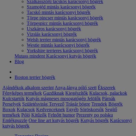
Szálkásszőrű tacskós karácsonyi bögrék
Szamojéd mintás karácsonyi bögrék
Tacskó mintás karácsonyi bögrék
Törpe pincser mintás karácsonyi bögrék
Törpespicc mintás karácsonyi bögrék
Uszkáros karácsonyi bögrék
Vizslás karácsonyi bögrék
Welsh terrier mintás karácsonyi bögrék
Westie mintás karácsonyi bögrék
Yorkshire terrieres karácsonyi bögrék
Mutass mindent Karácsonyi kutyás bögrék
Blog
Boston terrier bögrék
Ajándékok alkalom szerint
Anya-lánya póló szett
Ékszerek
Fényképes termékek
Gazdiknak
Kiegészítők
Kulacsok, palackok
Kulcstartók
Kutyás mágneses mosogatógép Jelölők
Párnák
Perselyek
Születésvirág
Tervező
Trágár bögre
Trendek
Bögrék
Boxok
Kulacsok
Kedvenceknek
Egyéb
Söröskorsók
Segítő
termékek
Póló
Kitűzők
Felnőtt humor
Prezenty po polsku
Emlékpuzzle
One line art kutyás bögrék
Kutyás bögrék
Karácsonyi
kutyás bögrék