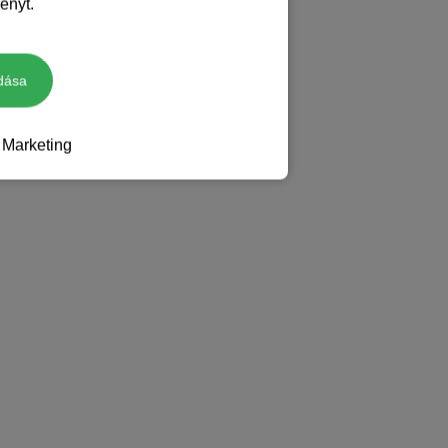
ényt.
dása
Marketing