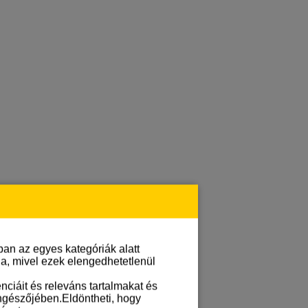
an az egyes kategóriák alatt
lja, mivel ezek elengedhetetlenül
ciáit és releváns tartalmakat és
öngészőjében.Eldöntheti, hogy