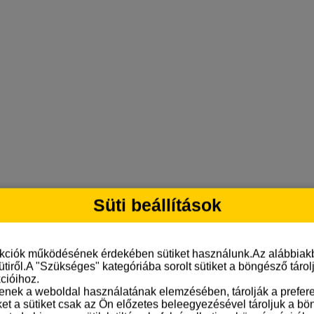
Süti beállítások
nkciók működésének érdekében sütiket használunk.Az alábbiakb
ütiről.A "Szükséges" kategóriába sorolt sütiket a böngésző táro
cióihoz.
tenek a weboldal használatának elemzésében, tárolják a preferen
ket a sütiket csak az Ön előzetes beleegyezésével tároljuk a b