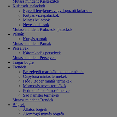
Mutass mindent Kiegészítők
Kulacsok, palackok
Egyedi fényképes vagy logózott kulacsok
Kutyás vizespalackok
Mintás kulacsok
Neves kulacsok
Mutass mindent Kulacsok, palackok
Párnák
Kutyás párnák
Mutass mindent Párnák
Perselyek
Káromkodás perselyek
Mutass mindent Perselyek
Trágár bögre
Trendek
Beszélgető macskák meme termékek
Capybara mintás termékek
Hód / Bober mintás termékek
Mormotás neves termékek
Pedro a táncoló mosómedve
Sad hamster termékek
Mutass mindent Trendek
Bögrék
Állatos bögrék
Álomfogó mintás bögrék