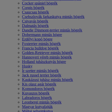
Cocker spániel bögrék
Corgis bögrék
Csaucsau bögrék
Csehszlovák farkaskutya mintás bögrék
Csivavás bögrék
Dalmatás bögrék
Dandie Dinmont-terrier mintás bögrék
Dobermann mintás bögre
Erdélyi kopó bögre
Foxterrier mintás bögrék
Francia bulldog bögrék
Golden-Retriever mintás bögrék
Hannoveri véreb mintás bögrék
Holland juhászkutyás bögre
Husky
Ír szetter mintás bögrék
Jack russel terrier bögrék
Kaukázusi juhász mintás bögrék
Kis olasz agár bögrék
Komondoros bögrék
Kuvaszos bögrék
Labradoros bögrék
Leonbergi mintás bögrék
Magyar kutyafajták
Máltai selyemkutya