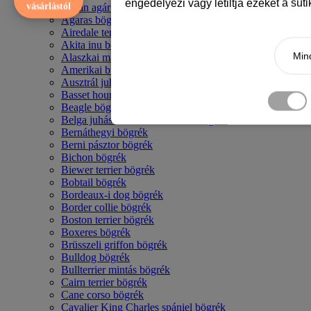
engedélyezi vagy letiltja ezeket a süt
vásárlástól
Afgán agár bögrék
Agaras bögrék
Airedale terrier mintás bögre
Akita inu bögrék
Mind
Alaszkai malamut bögrék
Amerikai bulldog mintás bögrék
Ausztrál juhászkutya bögrék
Basset hound mintás bögrék
Beagle bögrék
Belga juhász - malinois mintás bögrék
Bernáthegyi bögrék
Berni pásztor bögrék
Bichon bögrék
Biewer terrier bögrék
Bobtail bögrék
Bordeaux-i dog bögrék
Border collie bögrék
Boston terrier bögrék
Boxeres bögrék
Brüsszeli griffon bögrék
Bulldog bögrék
Bullterrier mintás bögrék
Cairn terrier bögrék
Cane corso bögrék
Cavalier King Charles spániel bögrék