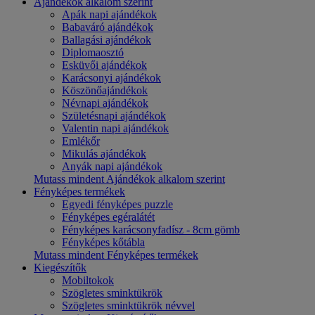
Ajándékok alkalom szerint
Apák napi ajándékok
Babaváró ajándékok
Ballagási ajándékok
Diplomaosztó
Esküvői ajándékok
Karácsonyi ajándékok
Köszönőajándékok
Névnapi ajándékok
Születésnapi ajándékok
Valentin napi ajándékok
Emlékőr
Mikulás ajándékok
Anyák napi ajándékok
Mutass mindent Ajándékok alkalom szerint
Fényképes termékek
Egyedi fényképes puzzle
Fényképes egéralátét
Fényképes karácsonyfadísz - 8cm gömb
Fényképes kőtábla
Mutass mindent Fényképes termékek
Kiegészítők
Mobiltokok
Szögletes sminktükrök
Szögletes sminktükrök névvel