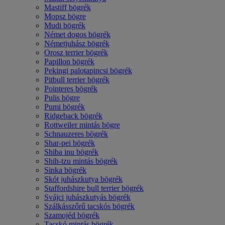
Mastiff bögrék
Mopsz bögre
Mudi bögrék
Német dogos bögrék
Németjuhász bögrék
Orosz terrier bögrék
Papillon bögrék
Pekingi palotapincsi bögrék
Pitbull terrier bögrék
Pointeres bögrék
Pulis bögre
Pumi bögrék
Ridgeback bögrék
Rottweiler mintás bögre
Schnauzeres bögrék
Shar-pei bögrék
Shiba inu bögrék
Shih-tzu mintás bögrék
Sinka bögrék
Skót juhászkutya bögrék
Staffordshire bull terrier bögrék
Svájci juhászkutyás bögrék
Szálkásszőrű tacskós bögrék
Szamojéd bögrék
Tacskó mintás bögrék