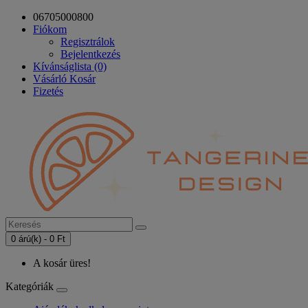
06705000800
Fiókom
Regisztrálok
Bejelentkezés
Kívánságlista (0)
Vásárló Kosár
Fizetés
0 árú(k) - 0 Ft
A kosár üres!
Kategóriák