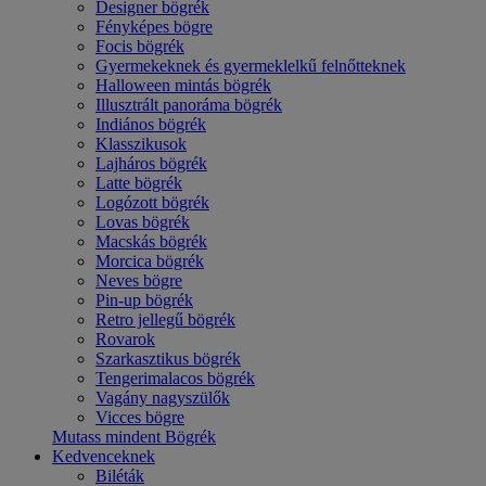
Designer bögrék
Fényképes bögre
Focis bögrék
Gyermekeknek és gyermeklelkű felnőtteknek
Halloween mintás bögrék
Illusztrált panoráma bögrék
Indiános bögrék
Klasszikusok
Lajháros bögrék
Latte bögrék
Logózott bögrék
Lovas bögrék
Macskás bögrék
Morcica bögrék
Neves bögre
Pin-up bögrék
Retro jellegű bögrék
Rovarok
Szarkasztikus bögrék
Tengerimalacos bögrék
Vagány nagyszülők
Vicces bögre
Mutass mindent Bögrék
Kedvenceknek
Biléták