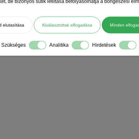
iket, de bizonyos sütik letiltása befolyásolhatja a böngészési élm
 elutasítása
Kiválasztottak elfogadása
Minden elfoga
Szükséges
Analitika
Hirdetések