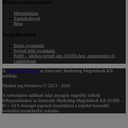
Hasznos információk
Mérettáblázat
Tanúsítványok
Blog
Szolgáltatások
Bögre nyomtatás
Egyedi póló nyomtatás
Pufffi – Játékos teendő app ADHD-hoz, autizmushoz és
családoknak
A
Tangerine Design
az Innovatív Marketing Megoldások Kft.
márkája.
Minden jog fenntartva © 2023 -
2026
A weboldalon található képi anyagok engedély nélküli
felhasználásakor az Innovatív Marketing Megoldások Kft 10.000 .-
Ft + ÁFA összeget jogosult kiszámlázni a képeket használó
weboldal üzemeltetője számára.