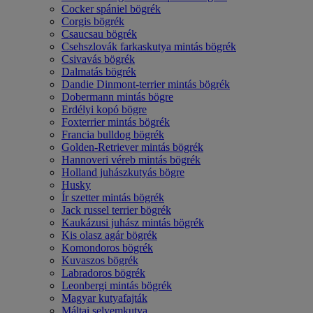
Cocker spániel bögrék
Corgis bögrék
Csaucsau bögrék
Csehszlovák farkaskutya mintás bögrék
Csivavás bögrék
Dalmatás bögrék
Dandie Dinmont-terrier mintás bögrék
Dobermann mintás bögre
Erdélyi kopó bögre
Foxterrier mintás bögrék
Francia bulldog bögrék
Golden-Retriever mintás bögrék
Hannoveri véreb mintás bögrék
Holland juhászkutyás bögre
Husky
Ír szetter mintás bögrék
Jack russel terrier bögrék
Kaukázusi juhász mintás bögrék
Kis olasz agár bögrék
Komondoros bögrék
Kuvaszos bögrék
Labradoros bögrék
Leonbergi mintás bögrék
Magyar kutyafajták
Máltai selyemkutya