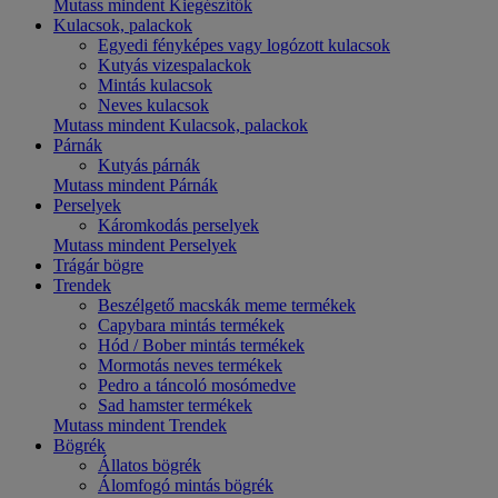
Mutass mindent Kiegészítők
Kulacsok, palackok
Egyedi fényképes vagy logózott kulacsok
Kutyás vizespalackok
Mintás kulacsok
Neves kulacsok
Mutass mindent Kulacsok, palackok
Párnák
Kutyás párnák
Mutass mindent Párnák
Perselyek
Káromkodás perselyek
Mutass mindent Perselyek
Trágár bögre
Trendek
Beszélgető macskák meme termékek
Capybara mintás termékek
Hód / Bober mintás termékek
Mormotás neves termékek
Pedro a táncoló mosómedve
Sad hamster termékek
Mutass mindent Trendek
Bögrék
Állatos bögrék
Álomfogó mintás bögrék