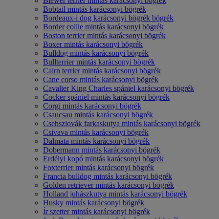
Biewer terrier mintás karácsonyi bögrék
Bobtail mintás karácsonyi bögrék
Bordeaux-i dog karácsonyi bögrék bögrék
Border collie mintás karácsonyi bögrék
Boston terrier mintás karácsonyi bögrék
Boxer mintás karácsonyi bögrék
Bulldog mintás karácsonyi bögrék
Bullterrier mintás karácsonyi bögrék
Cairn terrier mintás karácsonyi bögrék
Cane corso mintás karácsonyi bögrék
Cavalier King Charles spániel karácsonyi bögrék
Cocker spániel mintás karácsonyi bögrék
Corgi mintás karácsonyi bögrék
Csaucsau mintás karácsonyi bögrék
Csehszlovák farkaskutya mintás karácsonyi bögrék
Csivava mintás karácsonyi bögrék
Dalmata mintás karácsonyi bögrék
Dobermann mintás karácsonyi bögrék
Erdélyi kopó mintás karácsonyi bögrék
Foxterrier mintás karácsonyi bögrék
Francia bulldog mintás karácsonyi bögrék
Golden retriever mintás karácsonyi bögrék
Holland juhászkutya mintás karácsonyi bögrék
Husky mintás karácsonyi bögrék
Ír szetter mintás karácsonyi bögrék