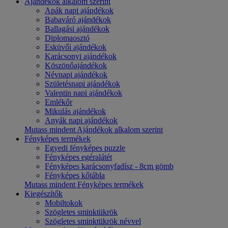
Ajándékok alkalom szerint
Apák napi ajándékok
Babaváró ajándékok
Ballagási ajándékok
Diplomaosztó
Esküvői ajándékok
Karácsonyi ajándékok
Köszönőajándékok
Névnapi ajándékok
Születésnapi ajándékok
Valentin napi ajándékok
Emlékőr
Mikulás ajándékok
Anyák napi ajándékok
Mutass mindent Ajándékok alkalom szerint
Fényképes termékek
Egyedi fényképes puzzle
Fényképes egéralátét
Fényképes karácsonyfadísz - 8cm gömb
Fényképes kőtábla
Mutass mindent Fényképes termékek
Kiegészítők
Mobiltokok
Szögletes sminktükrök
Szögletes sminktükrök névvel