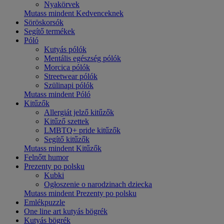
Nyakörvek
Mutass mindent Kedvenceknek
Söröskorsók
Segítő termékek
Póló
Kutyás pólók
Mentális egészség pólók
Morcica pólók
Streetwear pólók
Szülinapi pólók
Mutass mindent Póló
Kitűzők
Allergiát jelző kitűzők
Kitűző szettek
LMBTQ+ pride kitűzők
Segítő kitűzők
Mutass mindent Kitűzők
Felnőtt humor
Prezenty po polsku
Kubki
Ogłoszenie o narodzinach dziecka
Mutass mindent Prezenty po polsku
Emlékpuzzle
One line art kutyás bögrék
Kutyás bögrék