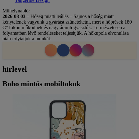
Tangerine Design
Műhelynapló:
2026-08-03
– Hőség miatti leállás – Sajnos a hőség miatt
kénytelenek vagyunk a gyártást szüneteltetni, mert a hőprések 180
C° fokon működnek és nagy áramfogyasztók. Természetesen a
folyamatban lévő rendeléseket teljesítjük. A hőkupola elvonulása
után folytatjuk a munkát.
hírlevél
Boho mintás mobiltokok