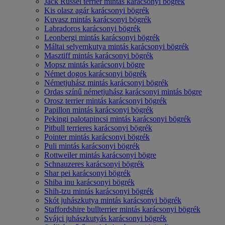
Jack Russel terrier mintás karácsonyi bögrék
Kis olasz agár karácsonyi bögrék
Kuvasz mintás karácsonyi bögrék
Labradoros karácsonyi bögrék
Leonbergi mintás karácsonyi bögrék
Máltai selyemkutya mintás karácsonyi bögrék
Masztiff mintás karácsonyi bögrék
Mopsz mintás karácsonyi bögre
Német dogos karácsonyi bögrék
Németjuhász mintás karácsonyi bögrék
Ordas színű németjuhász karácsonyi mintás bögre
Orosz terrier mintás karácsonyi bögrék
Papillon mintás karácsonyi bögrék
Pekingi palotapincsi mintás karácsonyi bögrék
Pitbull terrieres karácsonyi bögrék
Pointer mintás karácsonyi bögrék
Puli mintás karácsonyi bögrék
Rottweiler mintás karácsonyi bögre
Schnauzeres karácsonyi bögrék
Shar pei karácsonyi bögrék
Shiba inu karácsonyi bögrék
Shih-tzu mintás karácsonyi bögrék
Skót juhászkutya mintás karácsonyi bögrék
Staffordshire bullterrier mintás karácsonyi bögrék
Svájci juhászkutyás karácsonyi bögrék