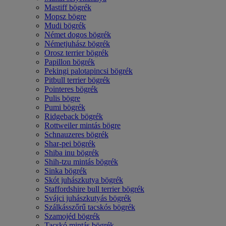
Mastiff bögrék
Mopsz bögre
Mudi bögrék
Német dogos bögrék
Németjuhász bögrék
Orosz terrier bögrék
Papillon bögrék
Pekingi palotapincsi bögrék
Pitbull terrier bögrék
Pointeres bögrék
Pulis bögre
Pumi bögrék
Ridgeback bögrék
Rottweiler mintás bögre
Schnauzeres bögrék
Shar-pei bögrék
Shiba inu bögrék
Shih-tzu mintás bögrék
Sinka bögrék
Skót juhászkutya bögrék
Staffordshire bull terrier bögrék
Svájci juhászkutyás bögrék
Szálkásszőrű tacskós bögrék
Szamojéd bögrék
Tacskó mintás bögrék