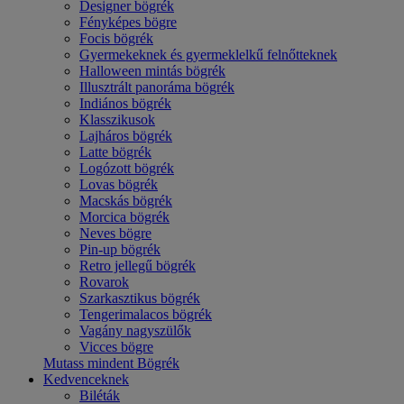
Designer bögrék
Fényképes bögre
Focis bögrék
Gyermekeknek és gyermeklelkű felnőtteknek
Halloween mintás bögrék
Illusztrált panoráma bögrék
Indiános bögrék
Klasszikusok
Lajháros bögrék
Latte bögrék
Logózott bögrék
Lovas bögrék
Macskás bögrék
Morcica bögrék
Neves bögre
Pin-up bögrék
Retro jellegű bögrék
Rovarok
Szarkasztikus bögrék
Tengerimalacos bögrék
Vagány nagyszülők
Vicces bögre
Mutass mindent Bögrék
Kedvenceknek
Biléták