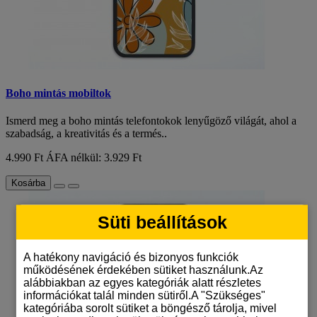
Boho mintás mobiltok
Ismerd meg a boho mintás telefontokok lenyűgöző világát, ahol a
szabadság, a kreativitás és a termés..
4.990 Ft
ÁFA nélkül: 3.929 Ft
Kosárba
Süti beállítások
A hatékony navigáció és bizonyos funkciók
működésének érdekében sütiket használunk.Az
alábbiakban az egyes kategóriák alatt részletes
információkat talál minden sütiről.A "Szükséges"
kategóriába sorolt sütiket a böngésző tárolja, mivel