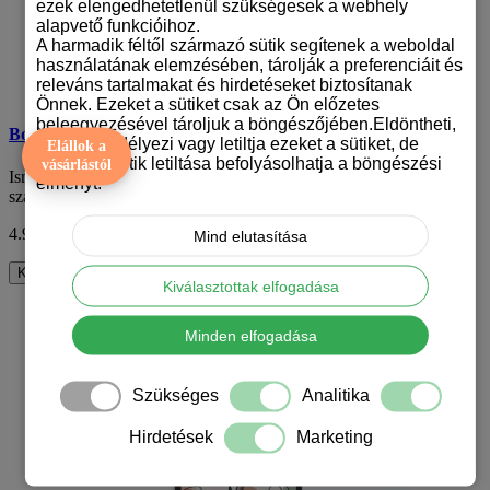
ezek elengedhetetlenül szükségesek a webhely
alapvető funkcióihoz.
A harmadik féltől származó sütik segítenek a weboldal
használatának elemzésében, tárolják a preferenciáit és
releváns tartalmakat és hirdetéseket biztosítanak
Önnek. Ezeket a sütiket csak az Ön előzetes
beleegyezésével tároljuk a böngészőjében.Eldöntheti,
Boho mintás mobiltok
hogy engedélyezi vagy letiltja ezeket a sütiket, de
Elállok a
bizonyos sütik letiltása befolyásolhatja a böngészési
vásárlástól
Ismerd meg a boho mintás telefontokok lenyűgöző világát, ahol a
élményt.
szabadság, a kreativitás és a termés..
4.990 Ft
ÁFA nélkül: 3.929 Ft
Mind elutasítása
Kosárba
Kiválasztottak elfogadása
Minden elfogadása
Szükséges
Analitika
Hirdetések
Marketing