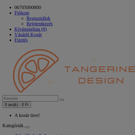
06705000800
Fiókom
Regisztrálok
Bejelentkezés
Kívánságlista (0)
Vásárló Kosár
Fizetés
0 árú(k) - 0 Ft
A kosár üres!
Kategóriák