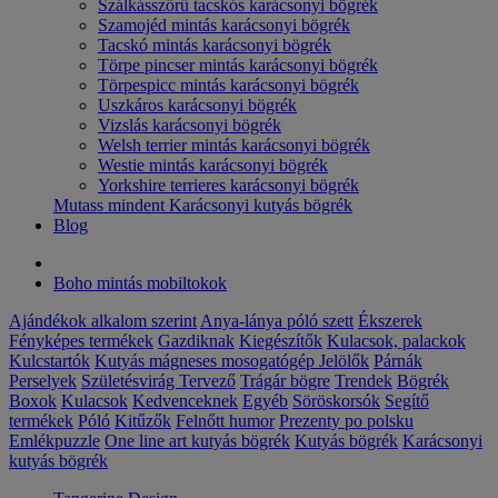
Szálkásszőrű tacskós karácsonyi bögrék
Szamojéd mintás karácsonyi bögrék
Tacskó mintás karácsonyi bögrék
Törpe pincser mintás karácsonyi bögrék
Törpespicc mintás karácsonyi bögrék
Uszkáros karácsonyi bögrék
Vizslás karácsonyi bögrék
Welsh terrier mintás karácsonyi bögrék
Westie mintás karácsonyi bögrék
Yorkshire terrieres karácsonyi bögrék
Mutass mindent Karácsonyi kutyás bögrék
Blog
Boho mintás mobiltokok
Ajándékok alkalom szerint
Anya-lánya póló szett
Ékszerek
Fényképes termékek
Gazdiknak
Kiegészítők
Kulacsok, palackok
Kulcstartók
Kutyás mágneses mosogatógép Jelölők
Párnák
Perselyek
Születésvirág
Tervező
Trágár bögre
Trendek
Bögrék
Boxok
Kulacsok
Kedvenceknek
Egyéb
Söröskorsók
Segítő
termékek
Póló
Kitűzők
Felnőtt humor
Prezenty po polsku
Emlékpuzzle
One line art kutyás bögrék
Kutyás bögrék
Karácsonyi
kutyás bögrék