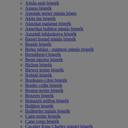
Afgán agár bögrék
Agaras bögrék
Airedale terrier mintás bögre
Akita inu bögrék
Alaszkai malamut bögrék
Amerikai bulldog mintás bögrék
Ausztrál juhászkutya bögrék
Basset hound mintás bögrék
Beagle bögrék
Belga juhász - malinois mintás bögrék
Bernáthegyi bögrék
Berni pásztor bögrék
Bichon bögrék
Biewer terrier bögrék
Bobtail bögrék
Bordeaux-i dog bögrék
Border collie bögrék
Boston terrier bögrék
Boxeres bögrék
Brüsszeli griffon bögrék
Bulldog bögrék
Bullterrier mintás bögrék
Cairn terrier bögrék
Cane corso bögrék
Cavalier King Charles spániel bögrék