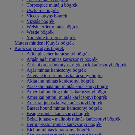
Törpespicc mintájú bögrék
Uszkáros bögrék
Vicces kutyás bögrék
Vizslás bögrék
Welsh terrier mintás bögrék
Westie bögrék
Yorkshire terrieres bögrék
Mutass mindent Kutyás bögrék
Karácsonyi kutyás bögrék
Affenpinscher karácsonyi bögrék
Afgán agár mintás karácsonyi bögrék
Afrikai oroszlánkutya - rigdeback karácsonyi bögrék
Agár mintás karácsonyi bögrék
Airedale terrier mintás karácsonyi bögre
Akita inu mintás karácsonyi bögrék
Alaszkai malamut mintás karácsonyi bögre
Amerikai bulldog mintás karácsonyi bögre
Amerikai pittbul mintás karácsonyi bögrék
Ausztrál juhászkutya karácsonyi bögrék
Basset hound mintás karácsonyi bögrék
Beagle mintás karácsonyi bögrék
Belga juhász - malinois mintás karácsonyi bögrék
Berni pásztor mintás karácsonyi bögrék
Bichon mintás karácsonyi bögrék