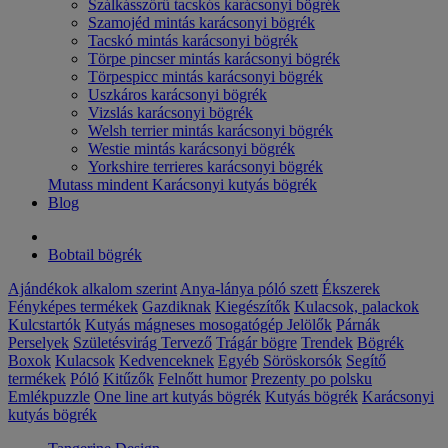
Szálkásszőrű tacskós karácsonyi bögrék
Szamojéd mintás karácsonyi bögrék
Tacskó mintás karácsonyi bögrék
Törpe pincser mintás karácsonyi bögrék
Törpespicc mintás karácsonyi bögrék
Uszkáros karácsonyi bögrék
Vizslás karácsonyi bögrék
Welsh terrier mintás karácsonyi bögrék
Westie mintás karácsonyi bögrék
Yorkshire terrieres karácsonyi bögrék
Mutass mindent Karácsonyi kutyás bögrék
Blog
Bobtail bögrék
Ajándékok alkalom szerint
Anya-lánya póló szett
Ékszerek
Fényképes termékek
Gazdiknak
Kiegészítők
Kulacsok, palackok
Kulcstartók
Kutyás mágneses mosogatógép Jelölők
Párnák
Perselyek
Születésvirág
Tervező
Trágár bögre
Trendek
Bögrék
Boxok
Kulacsok
Kedvenceknek
Egyéb
Söröskorsók
Segítő
termékek
Póló
Kitűzők
Felnőtt humor
Prezenty po polsku
Emlékpuzzle
One line art kutyás bögrék
Kutyás bögrék
Karácsonyi
kutyás bögrék