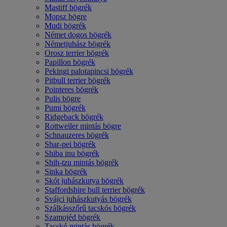
Mastiff bögrék
Mopsz bögre
Mudi bögrék
Német dogos bögrék
Németjuhász bögrék
Orosz terrier bögrék
Papillon bögrék
Pekingi palotapincsi bögrék
Pitbull terrier bögrék
Pointeres bögrék
Pulis bögre
Pumi bögrék
Ridgeback bögrék
Rottweiler mintás bögre
Schnauzeres bögrék
Shar-pei bögrék
Shiba inu bögrék
Shih-tzu mintás bögrék
Sinka bögrék
Skót juhászkutya bögrék
Staffordshire bull terrier bögrék
Svájci juhászkutyás bögrék
Szálkásszőrű tacskós bögrék
Szamojéd bögrék
Tacskó mintás bögrék