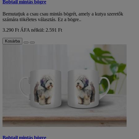
Bobtail mintás bögre
Bemutatjuk a csau csau mintás bögrét, amely a kutya szeretők
számára tökéletes választás. Ez a bögre..
3.290 Ft
ÁFA nélkül: 2.591 Ft
Kosárba
Bobtail mintás bögre