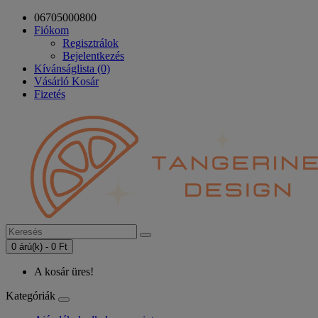
06705000800
Fiókom
Regisztrálok
Bejelentkezés
Kívánságlista (0)
Vásárló Kosár
Fizetés
0 árú(k) - 0 Ft
A kosár üres!
Kategóriák