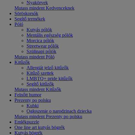
Nyakörvek
Mutass mindent Kedvenceknek
Söröskorsók
Segítő termékek
Póló
Kutyás pólók
Mentális egészség pólók
Morcica pólók
Streetwear pólók
Szülinapi pólók
Mutass mindent Póló
Kitűzők
Allergiát jelző kitűzők
Kitűző szettek
LMBTQ+ pride kitűzők
Segítő kitűzők
Mutass mindent Kitűzők
Felnőtt humor
Prezenty po polsku
Kubki
Ogłoszenie o narodzinach dziecka
Mutass mindent Prezenty po polsku
Emlékpuzzle
One line art kutyás bögrék
Kutyás bögrék