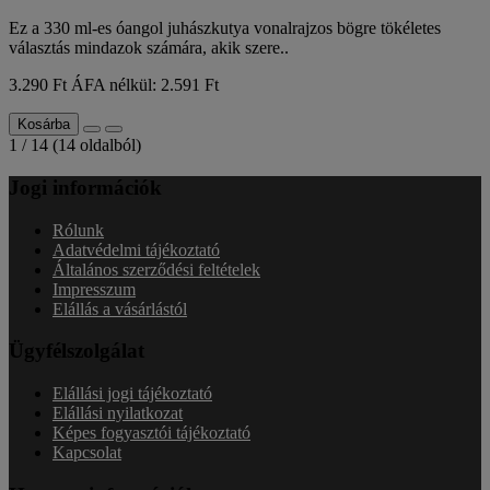
Ez a 330 ml-es óangol juhászkutya vonalrajzos bögre tökéletes
választás mindazok számára, akik szere..
3.290 Ft
ÁFA nélkül: 2.591 Ft
Kosárba
1 / 14 (14 oldalból)
Jogi információk
Rólunk
Adatvédelmi tájékoztató
Általános szerződési feltételek
Impresszum
Elállás a vásárlástól
Ügyfélszolgálat
Elállási jogi tájékoztató
Elállási nyilatkozat
Képes fogyasztói tájékoztató
Kapcsolat