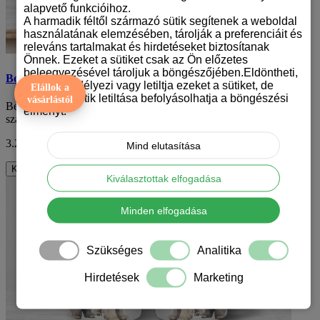
alapvető funkcióihoz.
A harmadik féltől származó sütik segítenek a weboldal
használatának elemzésében, tárolják a preferenciáit és
releváns tartalmakat és hirdetéseket biztosítanak
Önnek. Ezeket a sütiket csak az Ön előzetes
beleegyezésével tároljuk a böngészőjében.Eldöntheti,
Bobtail mintás bögre
hogy engedélyezi vagy letiltja ezeket a sütiket, de
Elállok a
bizonyos sütik letiltása befolyásolhatja a böngészési
vásárlástól
Bemutatjuk a csau csau mintás bögrét, amely a kutya szeretők
élményt.
számára tökéletes választás. Ez a bögre..
3.290 Ft
ÁFA nélkül: 2.591 Ft
Mind elutasítása
Kosárba
Kiválasztottak elfogadása
Minden elfogadása
Szükséges
Analitika
Hirdetések
Marketing