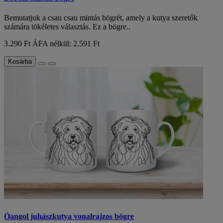
Bemutatjuk a csau csau mintás bögrét, amely a kutya szeretők
számára tökéletes választás. Ez a bögre..
3.290 Ft
ÁFA nélkül: 2.591 Ft
Kosárba
Óangol juhászkutya vonalrajzos bögre