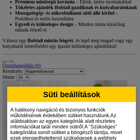
Prémium minőségű kerámia
– Élénk, tartós nyomatokkal
Tökéletes ajándék Bobtail gazdiknak és kutyabarátoknak
Mosogatógép- és mikrohullámú sütő álló kivitel
–
Praktikus és tartós használatra
Egyedi és különleges design
– Minden minta kizárólag
nálunk érhető el
Válassz egy
Bobtail mintás bögrét
, és lepd meg magad vagy egy
kutyabarát ismerősödet egy igazán különleges ajándékkal!
Összehasonlítás (0)
Rendezés:
Mutat:
Süti beállítások
A hatékony navigáció és bizonyos funkciók
működésének érdekében sütiket használunk.Az
alábbiakban az egyes kategóriák alatt részletes
információkat talál minden sütiről.A "Szükséges"
kategóriába sorolt sütiket a böngésző tárolja, mivel
ezek elengedhetetlenül szükségesek a webhely