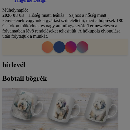
Tangerine Design
Műhelynapló:
2026-08-03
– Hőség miatti leállás – Sajnos a hőség miatt
kénytelenek vagyunk a gyártást szüneteltetni, mert a hőprések 180
C° fokon működnek és nagy áramfogyasztók. Természetesen a
folyamatban lévő rendeléseket teljesítjük. A hőkupola elvonulása
után folytatjuk a munkát.
hírlevél
Bobtail bögrék