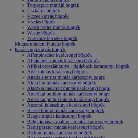
Törpespicc mintájú bögrék
Uszkáros bögrék
Vicces kutyás bögrék
Vizslás bögrék
Welsh terrier mintás bögrék
Westie bögrék
Yorkshire terrieres bögrék
Mutass mindent Kutyás bögrék
Karácsonyi kutyás bögrék
Affenpinscher karácsonyi bögrék
Afgán agár mintás karácsonyi bögrék
Afrikai oroszlánkutya - rigdeback karácsonyi bögrék
Agár mintás karácsonyi bögrék
Airedale terrier mintás karácsonyi bögre
Akita inu mintás karácsonyi bögrék
Alaszkai malamut mintás karácsonyi bögre
Amerikai bulldog mintás karácsonyi bögre
Amerikai pittbul mintás karácsonyi bögrék
Ausztrál juhászkutya karácsonyi bögrék
Basset hound mintás karácsonyi bögrék
Beagle mintás karácsonyi bögrék
Belga juhász - malinois mintás karácsonyi bögrék
Berni pásztor mintás karácsonyi bögrék
Bichon mintás karácsonyi bögrék