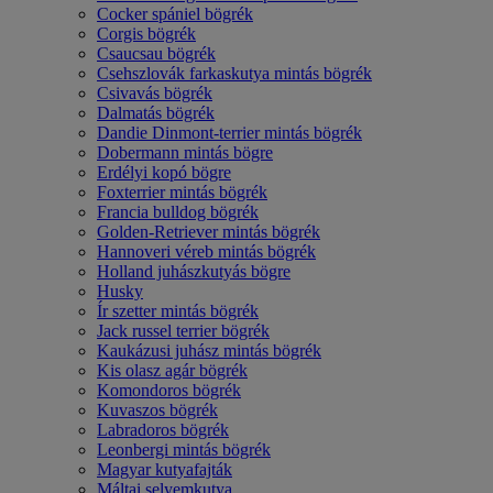
Cocker spániel bögrék
Corgis bögrék
Csaucsau bögrék
Csehszlovák farkaskutya mintás bögrék
Csivavás bögrék
Dalmatás bögrék
Dandie Dinmont-terrier mintás bögrék
Dobermann mintás bögre
Erdélyi kopó bögre
Foxterrier mintás bögrék
Francia bulldog bögrék
Golden-Retriever mintás bögrék
Hannoveri véreb mintás bögrék
Holland juhászkutyás bögre
Husky
Ír szetter mintás bögrék
Jack russel terrier bögrék
Kaukázusi juhász mintás bögrék
Kis olasz agár bögrék
Komondoros bögrék
Kuvaszos bögrék
Labradoros bögrék
Leonbergi mintás bögrék
Magyar kutyafajták
Máltai selyemkutya