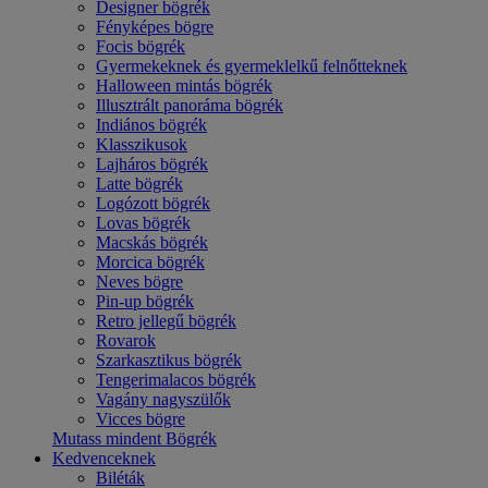
Designer bögrék
Fényképes bögre
Focis bögrék
Gyermekeknek és gyermeklelkű felnőtteknek
Halloween mintás bögrék
Illusztrált panoráma bögrék
Indiános bögrék
Klasszikusok
Lajháros bögrék
Latte bögrék
Logózott bögrék
Lovas bögrék
Macskás bögrék
Morcica bögrék
Neves bögre
Pin-up bögrék
Retro jellegű bögrék
Rovarok
Szarkasztikus bögrék
Tengerimalacos bögrék
Vagány nagyszülők
Vicces bögre
Mutass mindent Bögrék
Kedvenceknek
Biléták