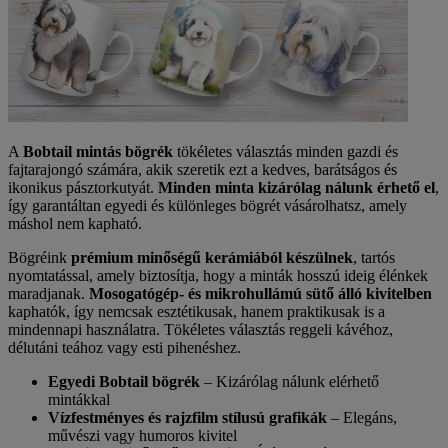
A
Bobtail mintás bögrék
tökéletes választás minden gazdi és
fajtarajongó számára, akik szeretik ezt a kedves, barátságos és
ikonikus pásztorkutyát.
Minden minta kizárólag nálunk érhető el
,
így garantáltan egyedi és különleges bögrét vásárolhatsz, amely
máshol nem kapható.
Bögréink
prémium minőségű kerámiából készülnek
, tartós
nyomtatással, amely biztosítja, hogy a minták hosszú ideig élénkek
maradjanak.
Mosogatógép- és mikrohullámú sütő álló kivitelben
kaphatók, így nemcsak esztétikusak, hanem praktikusak is a
mindennapi használatra. Tökéletes választás reggeli kávéhoz,
délutáni teához vagy esti pihenéshez.
Egyedi Bobtail bögrék
– Kizárólag nálunk elérhető
mintákkal
Vízfestményes és rajzfilm stílusú grafikák
– Elegáns,
művészi vagy humoros kivitel