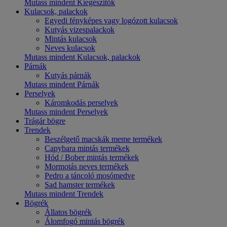
Mutass mindent Kiegészítők
Kulacsok, palackok
Egyedi fényképes vagy logózott kulacsok
Kutyás vizespalackok
Mintás kulacsok
Neves kulacsok
Mutass mindent Kulacsok, palackok
Párnák
Kutyás párnák
Mutass mindent Párnák
Perselyek
Káromkodás perselyek
Mutass mindent Perselyek
Trágár bögre
Trendek
Beszélgető macskák meme termékek
Capybara mintás termékek
Hód / Bober mintás termékek
Mormotás neves termékek
Pedro a táncoló mosómedve
Sad hamster termékek
Mutass mindent Trendek
Bögrék
Állatos bögrék
Álomfogó mintás bögrék