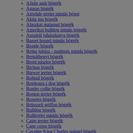
Afgán agár bögrék
Agaras bögrék
Airedale terrier mintás bögre
Akita inu bögrék
Alaszkai malamut bögrék
Amerikai bulldog mintás bögrék
Ausztrál juhászkutya bögrék
Basset hound mintás bögrék
Beagle bögrék
Belga juhász - malinois mintás bögrék
Bernáthegyi bögrék
Berni pásztor bögrék
Bichon bögrék
Biewer terrier bögrék
Bobtail bögrék
Bordeaux-i dog bögrék
Border collie bögrék
Boston terrier bögrék
Boxeres bögrék
Brüsszeli griffon bögrék
Bulldog bögrék
Bullterrier mintás bögrék
Cairn terrier bögrék
Cane corso bögrék
Cavalier King Charles spániel bögrék