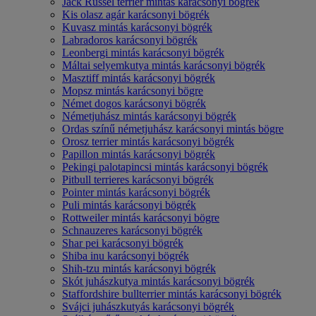
Jack Russel terrier mintás karácsonyi bögrék
Kis olasz agár karácsonyi bögrék
Kuvasz mintás karácsonyi bögrék
Labradoros karácsonyi bögrék
Leonbergi mintás karácsonyi bögrék
Máltai selyemkutya mintás karácsonyi bögrék
Masztiff mintás karácsonyi bögrék
Mopsz mintás karácsonyi bögre
Német dogos karácsonyi bögrék
Németjuhász mintás karácsonyi bögrék
Ordas színű németjuhász karácsonyi mintás bögre
Orosz terrier mintás karácsonyi bögrék
Papillon mintás karácsonyi bögrék
Pekingi palotapincsi mintás karácsonyi bögrék
Pitbull terrieres karácsonyi bögrék
Pointer mintás karácsonyi bögrék
Puli mintás karácsonyi bögrék
Rottweiler mintás karácsonyi bögre
Schnauzeres karácsonyi bögrék
Shar pei karácsonyi bögrék
Shiba inu karácsonyi bögrék
Shih-tzu mintás karácsonyi bögrék
Skót juhászkutya mintás karácsonyi bögrék
Staffordshire bullterrier mintás karácsonyi bögrék
Svájci juhászkutyás karácsonyi bögrék