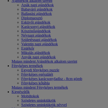
Ajándékok alkalom szerint
Apák napi ajándékok
Babaváró ajándékok
Ballagási ajándékok
Diplomaosztó
Esküvői ajándékok
Karácsonyi ajándékok
Köszönőajándékok
Névnapi ajándékok
Születésnapi ajándékok
Valentin napi ajándékok
Emlékőr
Mikulás ajándékok
Anyák napi ajándékok
Mutass mindent Ajándékok alkalom szerint
Fényképes termékek
Egyedi fényképes puzzle
Fényképes egéralátét
Fényképes karácsonyfadísz - 8cm gömb
Fényképes kőtábla
Mutass mindent Fényképes termékek
Kiegészítők
Mobiltokok
Szögletes sminktükrök
Szögletes sminktükrök névvel