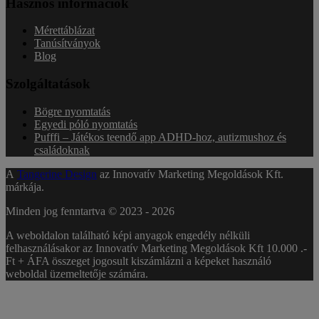
Hasznos információk
Mérettáblázat
Tanúsítványok
Blog
Szolgáltatások
Bögre nyomtatás
Egyedi póló nyomtatás
Pufffi – Játékos teendő app ADHD-hoz, autizmushoz és
családoknak
A
Tangerine Design
az Innovatív Marketing Megoldások Kft.
márkája.
Minden jog fenntartva © 2023 -
2026
A weboldalon található képi anyagok engedély nélküli
felhasználásakor az Innovatív Marketing Megoldások Kft 10.000 .-
Ft + ÁFA összeget jogosult kiszámlázni a képeket használó
weboldal üzemeltetője számára.