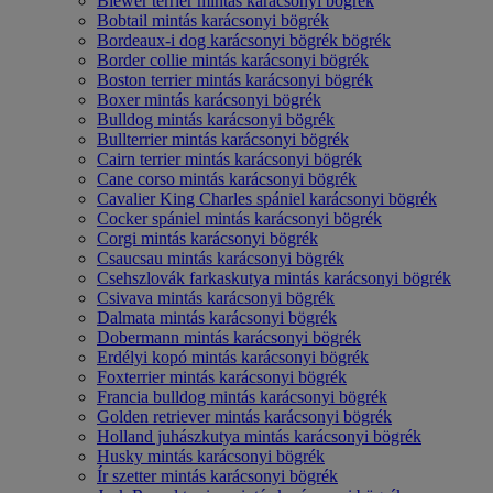
Biewer terrier mintás karácsonyi bögrék
Bobtail mintás karácsonyi bögrék
Bordeaux-i dog karácsonyi bögrék bögrék
Border collie mintás karácsonyi bögrék
Boston terrier mintás karácsonyi bögrék
Boxer mintás karácsonyi bögrék
Bulldog mintás karácsonyi bögrék
Bullterrier mintás karácsonyi bögrék
Cairn terrier mintás karácsonyi bögrék
Cane corso mintás karácsonyi bögrék
Cavalier King Charles spániel karácsonyi bögrék
Cocker spániel mintás karácsonyi bögrék
Corgi mintás karácsonyi bögrék
Csaucsau mintás karácsonyi bögrék
Csehszlovák farkaskutya mintás karácsonyi bögrék
Csivava mintás karácsonyi bögrék
Dalmata mintás karácsonyi bögrék
Dobermann mintás karácsonyi bögrék
Erdélyi kopó mintás karácsonyi bögrék
Foxterrier mintás karácsonyi bögrék
Francia bulldog mintás karácsonyi bögrék
Golden retriever mintás karácsonyi bögrék
Holland juhászkutya mintás karácsonyi bögrék
Husky mintás karácsonyi bögrék
Ír szetter mintás karácsonyi bögrék