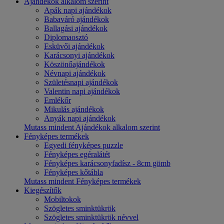
Ajándékok alkalom szerint
Apák napi ajándékok
Babaváró ajándékok
Ballagási ajándékok
Diplomaosztó
Esküvői ajándékok
Karácsonyi ajándékok
Köszönőajándékok
Névnapi ajándékok
Születésnapi ajándékok
Valentin napi ajándékok
Emlékőr
Mikulás ajándékok
Anyák napi ajándékok
Mutass mindent Ajándékok alkalom szerint
Fényképes termékek
Egyedi fényképes puzzle
Fényképes egéralátét
Fényképes karácsonyfadísz - 8cm gömb
Fényképes kőtábla
Mutass mindent Fényképes termékek
Kiegészítők
Mobiltokok
Szögletes sminktükrök
Szögletes sminktükrök névvel