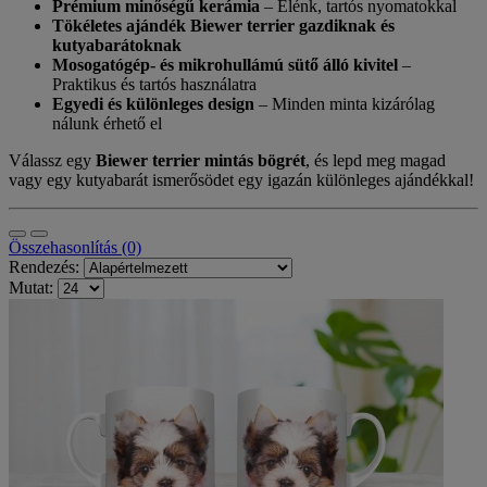
Prémium minőségű kerámia
– Élénk, tartós nyomatokkal
Tökéletes ajándék Biewer terrier gazdiknak és
kutyabarátoknak
Mosogatógép- és mikrohullámú sütő álló kivitel
–
Praktikus és tartós használatra
Egyedi és különleges design
– Minden minta kizárólag
nálunk érhető el
Válassz egy
Biewer terrier mintás bögrét
, és lepd meg magad
vagy egy kutyabarát ismerősödet egy igazán különleges ajándékkal!
Összehasonlítás (0)
Rendezés:
Mutat: