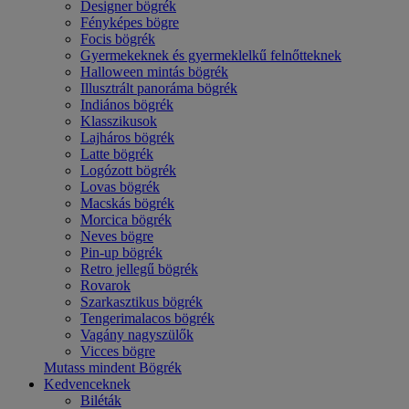
Designer bögrék
Fényképes bögre
Focis bögrék
Gyermekeknek és gyermeklelkű felnőtteknek
Halloween mintás bögrék
Illusztrált panoráma bögrék
Indiános bögrék
Klasszikusok
Lajháros bögrék
Latte bögrék
Logózott bögrék
Lovas bögrék
Macskás bögrék
Morcica bögrék
Neves bögre
Pin-up bögrék
Retro jellegű bögrék
Rovarok
Szarkasztikus bögrék
Tengerimalacos bögrék
Vagány nagyszülők
Vicces bögre
Mutass mindent Bögrék
Kedvenceknek
Biléták