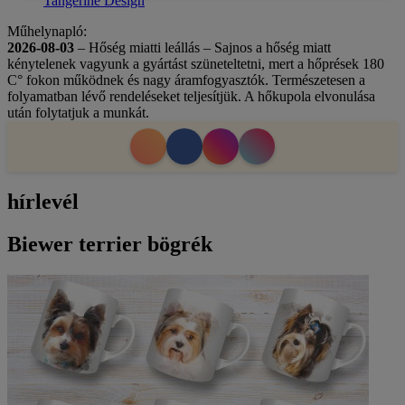
Tangerine Design
Műhelynapló:
2026-08-03
– Hőség miatti leállás – Sajnos a hőség miatt
kénytelenek vagyunk a gyártást szüneteltetni, mert a hőprések 180
C° fokon működnek és nagy áramfogyasztók. Természetesen a
folyamatban lévő rendeléseket teljesítjük. A hőkupola elvonulása
után folytatjuk a munkát.
hírlevél
Biewer terrier bögrék