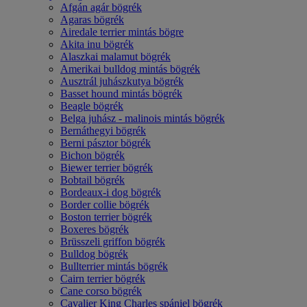
Afgán agár bögrék
Agaras bögrék
Airedale terrier mintás bögre
Akita inu bögrék
Alaszkai malamut bögrék
Amerikai bulldog mintás bögrék
Ausztrál juhászkutya bögrék
Basset hound mintás bögrék
Beagle bögrék
Belga juhász - malinois mintás bögrék
Bernáthegyi bögrék
Berni pásztor bögrék
Bichon bögrék
Biewer terrier bögrék
Bobtail bögrék
Bordeaux-i dog bögrék
Border collie bögrék
Boston terrier bögrék
Boxeres bögrék
Brüsszeli griffon bögrék
Bulldog bögrék
Bullterrier mintás bögrék
Cairn terrier bögrék
Cane corso bögrék
Cavalier King Charles spániel bögrék