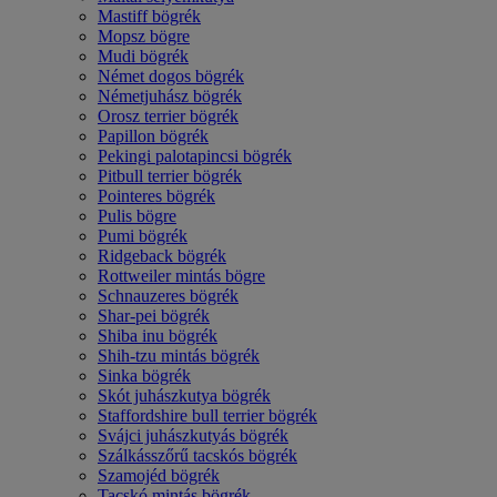
Mastiff bögrék
Mopsz bögre
Mudi bögrék
Német dogos bögrék
Németjuhász bögrék
Orosz terrier bögrék
Papillon bögrék
Pekingi palotapincsi bögrék
Pitbull terrier bögrék
Pointeres bögrék
Pulis bögre
Pumi bögrék
Ridgeback bögrék
Rottweiler mintás bögre
Schnauzeres bögrék
Shar-pei bögrék
Shiba inu bögrék
Shih-tzu mintás bögrék
Sinka bögrék
Skót juhászkutya bögrék
Staffordshire bull terrier bögrék
Svájci juhászkutyás bögrék
Szálkásszőrű tacskós bögrék
Szamojéd bögrék
Tacskó mintás bögrék