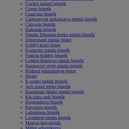
Cocker spániel bögrék
Corgis bögrék
Csaucsau bögrék
Csehszlovák farkaskutya mintás bögrék
Csivavás bögrék
Dalmatás bögrék
Dandie Dinmont-terrier mintás bögrék
Dobermann mintás bögre
Erdélyi kopó bögre
Foxterrier mintás bögrék
Francia bulldog bögrék
Golden-Retriever mintás bögrék
Hannoveri véreb mintás bögrék
Holland juhászkutyás bögre
Husky
Ír szetter mintás bögrék
Jack russel terrier bögrék
Kaukázusi juhász mintás bögrék
Kis olasz agár bögrék
Komondoros bögrék
Kuvaszos bögrék
Labradoros bögrék
Leonbergi mintás bögrék
Magyar kutyafajták
Máltai selyemkutya