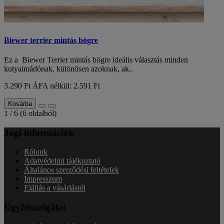
Biewer terrier mintás bögre
Ez a Biewer Terrier mintás bögre ideális választás minden
kutyaimádónak, különösen azoknak, ak..
3.290 Ft
ÁFA nélkül: 2.591 Ft
Kosárba
1 / 6 (6 oldalból)
Jogi információk
Rólunk
Adatvédelmi tájékoztató
Általános szerződési feltételek
Impresszum
Elállás a vásárlástól
Ügyfélszolgálat