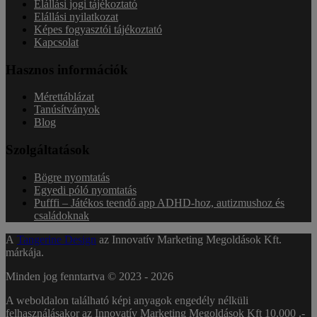
Elállási jogi tájékoztató
Elállási nyilatkozat
Képes fogyasztói tájékoztató
Kapcsolat
Hasznos információk
Mérettáblázat
Tanúsítványok
Blog
Szolgáltatások
Bögre nyomtatás
Egyedi póló nyomtatás
Pufffi – Játékos teendő app ADHD-hoz, autizmushoz és
családoknak
A
Tangerine Design
az Innovatív Marketing Megoldások Kft.
márkája.
Minden jog fenntartva © 2023 -
2026
A weboldalon található képi anyagok engedély nélküli
felhasználásakor az Innovatív Marketing Megoldások Kft 10.000 .-