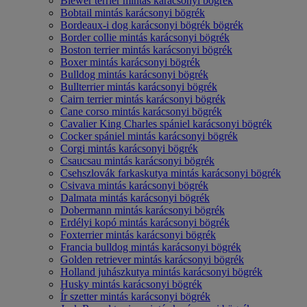
Biewer terrier mintás karácsonyi bögrék
Bobtail mintás karácsonyi bögrék
Bordeaux-i dog karácsonyi bögrék bögrék
Border collie mintás karácsonyi bögrék
Boston terrier mintás karácsonyi bögrék
Boxer mintás karácsonyi bögrék
Bulldog mintás karácsonyi bögrék
Bullterrier mintás karácsonyi bögrék
Cairn terrier mintás karácsonyi bögrék
Cane corso mintás karácsonyi bögrék
Cavalier King Charles spániel karácsonyi bögrék
Cocker spániel mintás karácsonyi bögrék
Corgi mintás karácsonyi bögrék
Csaucsau mintás karácsonyi bögrék
Csehszlovák farkaskutya mintás karácsonyi bögrék
Csivava mintás karácsonyi bögrék
Dalmata mintás karácsonyi bögrék
Dobermann mintás karácsonyi bögrék
Erdélyi kopó mintás karácsonyi bögrék
Foxterrier mintás karácsonyi bögrék
Francia bulldog mintás karácsonyi bögrék
Golden retriever mintás karácsonyi bögrék
Holland juhászkutya mintás karácsonyi bögrék
Husky mintás karácsonyi bögrék
Ír szetter mintás karácsonyi bögrék