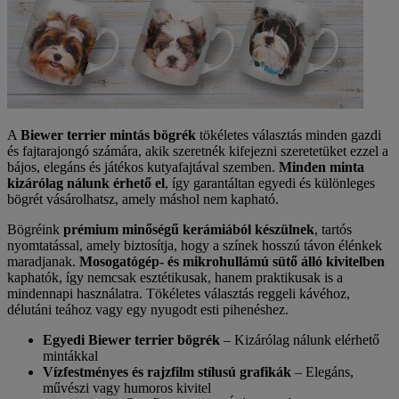
A
Biewer terrier mintás bögrék
tökéletes választás minden gazdi
és fajtarajongó számára, akik szeretnék kifejezni szeretetüket ezzel a
bájos, elegáns és játékos kutyafajtával szemben.
Minden minta
kizárólag nálunk érhető el
, így garantáltan egyedi és különleges
bögrét vásárolhatsz, amely máshol nem kapható.
Bögréink
prémium minőségű kerámiából készülnek
, tartós
nyomtatással, amely biztosítja, hogy a színek hosszú távon élénkek
maradjanak.
Mosogatógép- és mikrohullámú sütő álló kivitelben
kaphatók, így nemcsak esztétikusak, hanem praktikusak is a
mindennapi használatra. Tökéletes választás reggeli kávéhoz,
délutáni teához vagy egy nyugodt esti pihenéshez.
Egyedi Biewer terrier bögrék
– Kizárólag nálunk elérhető
mintákkal
Vízfestményes és rajzfilm stílusú grafikák
– Elegáns,
művészi vagy humoros kivitel