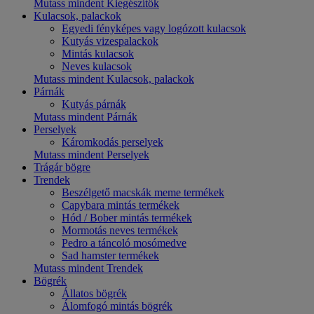
Mutass mindent Kiegészítők
Kulacsok, palackok
Egyedi fényképes vagy logózott kulacsok
Kutyás vizespalackok
Mintás kulacsok
Neves kulacsok
Mutass mindent Kulacsok, palackok
Párnák
Kutyás párnák
Mutass mindent Párnák
Perselyek
Káromkodás perselyek
Mutass mindent Perselyek
Trágár bögre
Trendek
Beszélgető macskák meme termékek
Capybara mintás termékek
Hód / Bober mintás termékek
Mormotás neves termékek
Pedro a táncoló mosómedve
Sad hamster termékek
Mutass mindent Trendek
Bögrék
Állatos bögrék
Álomfogó mintás bögrék