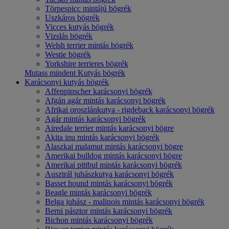
Törpespicc mintájú bögrék
Uszkáros bögrék
Vicces kutyás bögrék
Vizslás bögrék
Welsh terrier mintás bögrék
Westie bögrék
Yorkshire terrieres bögrék
Mutass mindent Kutyás bögrék
Karácsonyi kutyás bögrék
Affenpinscher karácsonyi bögrék
Afgán agár mintás karácsonyi bögrék
Afrikai oroszlánkutya - rigdeback karácsonyi bögrék
Agár mintás karácsonyi bögrék
Airedale terrier mintás karácsonyi bögre
Akita inu mintás karácsonyi bögrék
Alaszkai malamut mintás karácsonyi bögre
Amerikai bulldog mintás karácsonyi bögre
Amerikai pittbul mintás karácsonyi bögrék
Ausztrál juhászkutya karácsonyi bögrék
Basset hound mintás karácsonyi bögrék
Beagle mintás karácsonyi bögrék
Belga juhász - malinois mintás karácsonyi bögrék
Berni pásztor mintás karácsonyi bögrék
Bichon mintás karácsonyi bögrék