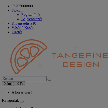
06705000800
Fiókom
Regisztrálok
Bejelentkezés
Kívánságlista (0)
Vásárló Kosár
Fizetés
0 árú(k) - 0 Ft
A kosár üres!
Kategóriák