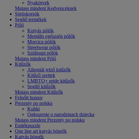
Nyakörvek
Mutass mindent Kedvenceknek
Söröskorsók
Segítő termékek
Póló
Kutyás pólók
Mentális egészség pólók
Morcica pólók
Streetwear pólók
Szülinapi pólók
Mutass mindent Póló
Kitűzők
Allergiát jelző kitűzők
Kitűző szettek
LMBTQ+ pride kitűzők
Segítő kitűzők
Mutass mindent Kitűzők
Felnőtt humor
Prezenty po polsku
Kubki
Ogłoszenie o narodzinach dziecka
Mutass mindent Prezenty po polsku
Emlékpuzzle
One line art kutyás bögrék
Kutyás bögrék