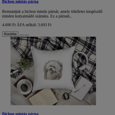
Bichon mintás párna
Bemutatjuk a bichon mintás párnát, amely tökéletes kiegészítő
minden kutyaimádó számára. Ez a párnah..
4.690 Ft
ÁFA nélkül: 3.693 Ft
Kosárba
Bichon mintás párna