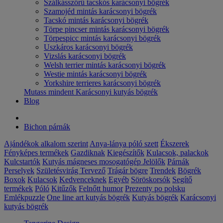
Szálkásszőrű tacskós karácsonyi bögrék
Szamojéd mintás karácsonyi bögrék
Tacskó mintás karácsonyi bögrék
Törpe pincser mintás karácsonyi bögrék
Törpespicc mintás karácsonyi bögrék
Uszkáros karácsonyi bögrék
Vizslás karácsonyi bögrék
Welsh terrier mintás karácsonyi bögrék
Westie mintás karácsonyi bögrék
Yorkshire terrieres karácsonyi bögrék
Mutass mindent Karácsonyi kutyás bögrék
Blog
Bichon párnák
Ajándékok alkalom szerint
Anya-lánya póló szett
Ékszerek
Fényképes termékek
Gazdiknak
Kiegészítők
Kulacsok, palackok
Kulcstartók
Kutyás mágneses mosogatógép Jelölők
Párnák
Perselyek
Születésvirág
Tervező
Trágár bögre
Trendek
Bögrék
Boxok
Kulacsok
Kedvenceknek
Egyéb
Söröskorsók
Segítő
termékek
Póló
Kitűzők
Felnőtt humor
Prezenty po polsku
Emlékpuzzle
One line art kutyás bögrék
Kutyás bögrék
Karácsonyi
kutyás bögrék