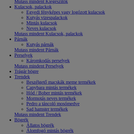
Mutass mindent Kiegészítők
Kulacsok, palackok
Egyedi fényképes vagy logózott kulacsok
Kutyás vizespalackok
Mintás kulacsok
Neves kulacsok
Mutass mindent Kulacsok, palackok
Párnák
Kutyás párnák
Mutass mindent Párnák
Perselyek
Káromkodás perselyek
Mutass mindent Perselyek
Trágár bögre
Trendek
Beszélgető macskák meme termékek
Capybara mintás termékek
Hód / Bober mintás termékek
Mormotás neves termékek
Pedro a táncoló mosómedve
Sad hamster termékek
Mutass mindent Trendek
Bögrék
Állatos bögrék
Álomfogó mintás bögrék