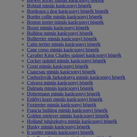
Biewer terrier mintás karácsonyi bögrék
Bobtail mintás karácsonyi bögrék
Bordeaux-i dog karácsonyi bögrék bögrék
Border collie mintás karácsonyi bögrék
Boston terrier mintás karácsonyi bögrék
Boxer mintás karácsonyi bögrék
Bulldog mintás karácsonyi bögrék
Bullterrier mintás karácsonyi bögrék
Cairn terrier mintás karácsonyi bögrék
Cane corso mintás karácsonyi bögrék
Cavalier King Charles spániel karácsonyi bögrék
Cocker spániel mintás karácsonyi bögrék
Corgi mintás karácsonyi bögrék
Csaucsau mintás karácsonyi bögrék
Csehszlovák farkaskutya mintás karácsonyi bögrék
Csivava mintás karácsonyi bögrék
Dalmata mintás karácsonyi bögrék
Dobermann mintás karácsonyi bögrék
Erdélyi kopó mintás karácsonyi bögrék
Foxterrier mintás karácsonyi bögrék
Francia bulldog mintás karácsonyi bögrék
Golden retriever mintás karácsonyi bögrék
Holland juhászkutya mintás karácsonyi bögrék
Husky mintás karácsonyi bögrék
Ír szetter mintás karácsonyi bögrék