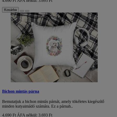
4.690 Ft
ÁFA nélkül: 3.693 Ft
Kosárba
Bichon mintás párna
Bemutatjuk a bichon mintás párnát, amely tökéletes kiegészítő
minden kutyaimádó számára. Ez a párnah..
4.690 Ft
ÁFA nélkül: 3.693 Ft