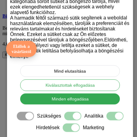
kategóriába sorolt sütiket a böngésző tárolja, mivel
ezek elengedhetetlenül szükségesek a webhely
alapvető funkcióihoz.
Bichon mintás párna
A harmadik féltől származó sütik segítenek a weboldal
használatának elemzésében, tárolják a preferenciáit és
Bemutatjuk a bichon mintás párnát, amely tökéletes kiegészítő
releváns tartalmakat és hirdetéseket biztosítanak
minden kutyaimádó számára. Ez a párnah..
Önnek. Ezeket a sütiket csak az Ön előzetes
beleegyezésével tároljuk a böngészőjében.Eldöntheti,
4.690 Ft
ÁFA nélkül: 3.693 Ft
hogy engedélyezi vagy letiltja ezeket a sütiket, de
Elállok a
bizonyos sütik letiltása befolyásolhatja a böngészési
vásárlástól
Kosárba
élményt.
Mind elutasítása
Kiválasztottak elfogadása
Minden elfogadása
Szükséges
Analitika
Hirdetések
Marketing