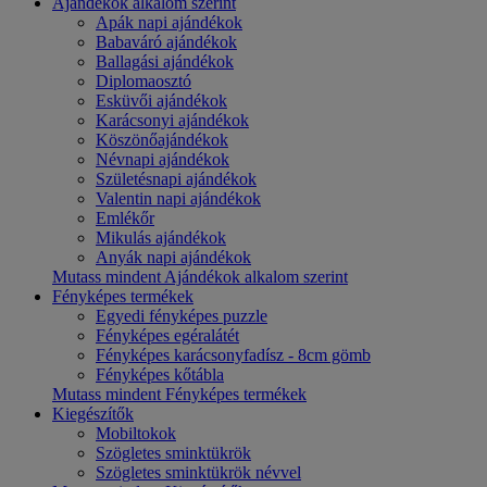
Ajándékok alkalom szerint
Apák napi ajándékok
Babaváró ajándékok
Ballagási ajándékok
Diplomaosztó
Esküvői ajándékok
Karácsonyi ajándékok
Köszönőajándékok
Névnapi ajándékok
Születésnapi ajándékok
Valentin napi ajándékok
Emlékőr
Mikulás ajándékok
Anyák napi ajándékok
Mutass mindent Ajándékok alkalom szerint
Fényképes termékek
Egyedi fényképes puzzle
Fényképes egéralátét
Fényképes karácsonyfadísz - 8cm gömb
Fényképes kőtábla
Mutass mindent Fényképes termékek
Kiegészítők
Mobiltokok
Szögletes sminktükrök
Szögletes sminktükrök névvel