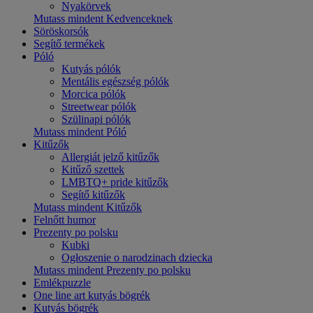
Nyakörvek
Mutass mindent Kedvenceknek
Söröskorsók
Segítő termékek
Póló
Kutyás pólók
Mentális egészség pólók
Morcica pólók
Streetwear pólók
Szülinapi pólók
Mutass mindent Póló
Kitűzők
Allergiát jelző kitűzők
Kitűző szettek
LMBTQ+ pride kitűzők
Segítő kitűzők
Mutass mindent Kitűzők
Felnőtt humor
Prezenty po polsku
Kubki
Ogłoszenie o narodzinach dziecka
Mutass mindent Prezenty po polsku
Emlékpuzzle
One line art kutyás bögrék
Kutyás bögrék