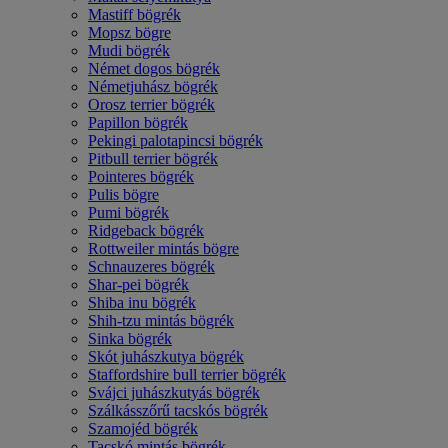
Mastiff bögrék
Mopsz bögre
Mudi bögrék
Német dogos bögrék
Németjuhász bögrék
Orosz terrier bögrék
Papillon bögrék
Pekingi palotapincsi bögrék
Pitbull terrier bögrék
Pointeres bögrék
Pulis bögre
Pumi bögrék
Ridgeback bögrék
Rottweiler mintás bögre
Schnauzeres bögrék
Shar-pei bögrék
Shiba inu bögrék
Shih-tzu mintás bögrék
Sinka bögrék
Skót juhászkutya bögrék
Staffordshire bull terrier bögrék
Svájci juhászkutyás bögrék
Szálkásszőrű tacskós bögrék
Szamojéd bögrék
Tacskó mintás bögrék