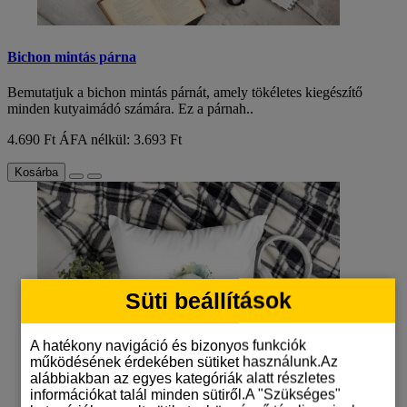
Bichon mintás párna
Bemutatjuk a bichon mintás párnát, amely tökéletes kiegészítő
minden kutyaimádó számára. Ez a párnah..
4.690 Ft
ÁFA nélkül: 3.693 Ft
Kosárba
Süti beállítások
A hatékony navigáció és bizonyos funkciók
működésének érdekében sütiket használunk.Az
alábbiakban az egyes kategóriák alatt részletes
információkat talál minden sütiről.A "Szükséges"