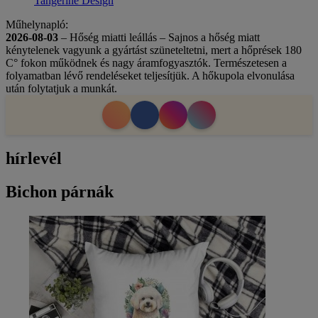
Tangerine Design
Műhelynapló:
2026-08-03
– Hőség miatti leállás – Sajnos a hőség miatt
kénytelenek vagyunk a gyártást szüneteltetni, mert a hőprések 180
C° fokon működnek és nagy áramfogyasztók. Természetesen a
folyamatban lévő rendeléseket teljesítjük. A hőkupola elvonulása
után folytatjuk a munkát.
hírlevél
Bichon párnák