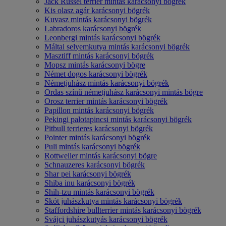
Jack Russel terrier mintás karácsonyi bögrék
Kis olasz agár karácsonyi bögrék
Kuvasz mintás karácsonyi bögrék
Labradoros karácsonyi bögrék
Leonbergi mintás karácsonyi bögrék
Máltai selyemkutya mintás karácsonyi bögrék
Masztiff mintás karácsonyi bögrék
Mopsz mintás karácsonyi bögre
Német dogos karácsonyi bögrék
Németjuhász mintás karácsonyi bögrék
Ordas színű németjuhász karácsonyi mintás bögre
Orosz terrier mintás karácsonyi bögrék
Papillon mintás karácsonyi bögrék
Pekingi palotapincsi mintás karácsonyi bögrék
Pitbull terrieres karácsonyi bögrék
Pointer mintás karácsonyi bögrék
Puli mintás karácsonyi bögrék
Rottweiler mintás karácsonyi bögre
Schnauzeres karácsonyi bögrék
Shar pei karácsonyi bögrék
Shiba inu karácsonyi bögrék
Shih-tzu mintás karácsonyi bögrék
Skót juhászkutya mintás karácsonyi bögrék
Staffordshire bullterrier mintás karácsonyi bögrék
Svájci juhászkutyás karácsonyi bögrék