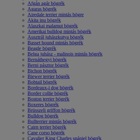
Afgán agár bögrék
Agaras bögrék
Airedale terrier mintás bögre
Akita inu bögrék
Alaszkai malamut bögrék
Amerikai bulldog mintás bögrék
Ausztrál juhászkutya bögrék
Basset hound mintás bögrék
Beagle bögrék
Belga juhász - malinois mintás bögrék
Bernáthegyi bögrék
Berni pásztor bögrék
Bichon bögrék
Biewer terrier bögrék
Bobtail bögrék
Bordeaux-i dog bögrék
Border collie bögrék
Boston terrier bögrék
Boxeres bögrék
Brüsszeli griffon bögrék
Bulldog bögrék
Bullterrier mintás bögrék
Cairn terrier bögrék
Cane corso bögrék
Cavalier King Charles spániel bögrék