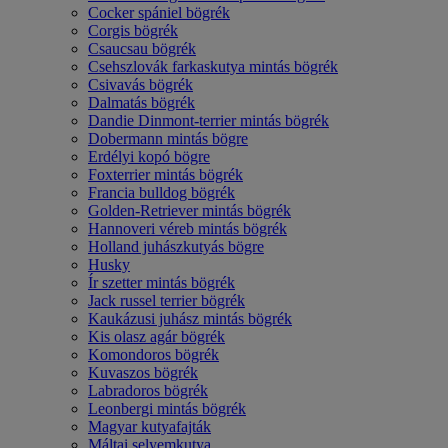
Cocker spániel bögrék
Corgis bögrék
Csaucsau bögrék
Csehszlovák farkaskutya mintás bögrék
Csivavás bögrék
Dalmatás bögrék
Dandie Dinmont-terrier mintás bögrék
Dobermann mintás bögre
Erdélyi kopó bögre
Foxterrier mintás bögrék
Francia bulldog bögrék
Golden-Retriever mintás bögrék
Hannoveri véreb mintás bögrék
Holland juhászkutyás bögre
Husky
Ír szetter mintás bögrék
Jack russel terrier bögrék
Kaukázusi juhász mintás bögrék
Kis olasz agár bögrék
Komondoros bögrék
Kuvaszos bögrék
Labradoros bögrék
Leonbergi mintás bögrék
Magyar kutyafajták
Máltai selyemkutya