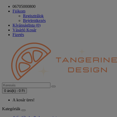
06705000800
Fiókom
Regisztrálok
Bejelentkezés
Kívánságlista (0)
Vásárló Kosár
Fizetés
0 árú(k) - 0 Ft
A kosár üres!
Kategóriák