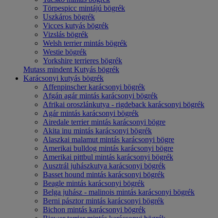
Törpespicc mintájú bögrék
Uszkáros bögrék
Vicces kutyás bögrék
Vizslás bögrék
Welsh terrier mintás bögrék
Westie bögrék
Yorkshire terrieres bögrék
Mutass mindent Kutyás bögrék
Karácsonyi kutyás bögrék
Affenpinscher karácsonyi bögrék
Afgán agár mintás karácsonyi bögrék
Afrikai oroszlánkutya - rigdeback karácsonyi bögrék
Agár mintás karácsonyi bögrék
Airedale terrier mintás karácsonyi bögre
Akita inu mintás karácsonyi bögrék
Alaszkai malamut mintás karácsonyi bögre
Amerikai bulldog mintás karácsonyi bögre
Amerikai pittbul mintás karácsonyi bögrék
Ausztrál juhászkutya karácsonyi bögrék
Basset hound mintás karácsonyi bögrék
Beagle mintás karácsonyi bögrék
Belga juhász - malinois mintás karácsonyi bögrék
Berni pásztor mintás karácsonyi bögrék
Bichon mintás karácsonyi bögrék