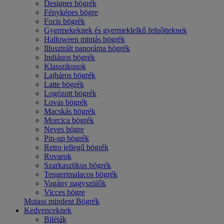
Designer bögrék
Fényképes bögre
Focis bögrék
Gyermekeknek és gyermeklelkű felnőtteknek
Halloween mintás bögrék
Illusztrált panoráma bögrék
Indiános bögrék
Klasszikusok
Lajháros bögrék
Latte bögrék
Logózott bögrék
Lovas bögrék
Macskás bögrék
Morcica bögrék
Neves bögre
Pin-up bögrék
Retro jellegű bögrék
Rovarok
Szarkasztikus bögrék
Tengerimalacos bögrék
Vagány nagyszülők
Vicces bögre
Mutass mindent Bögrék
Kedvenceknek
Biléták