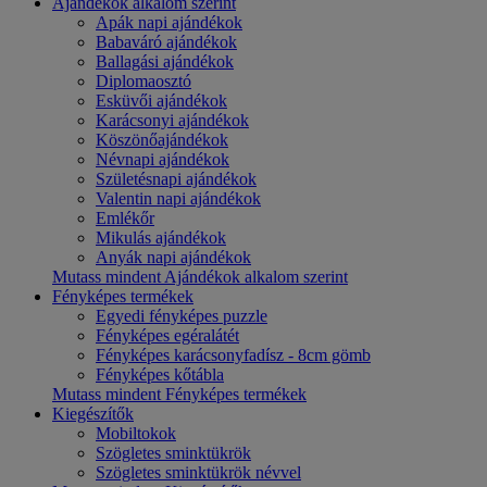
Ajándékok alkalom szerint
Apák napi ajándékok
Babaváró ajándékok
Ballagási ajándékok
Diplomaosztó
Esküvői ajándékok
Karácsonyi ajándékok
Köszönőajándékok
Névnapi ajándékok
Születésnapi ajándékok
Valentin napi ajándékok
Emlékőr
Mikulás ajándékok
Anyák napi ajándékok
Mutass mindent Ajándékok alkalom szerint
Fényképes termékek
Egyedi fényképes puzzle
Fényképes egéralátét
Fényképes karácsonyfadísz - 8cm gömb
Fényképes kőtábla
Mutass mindent Fényképes termékek
Kiegészítők
Mobiltokok
Szögletes sminktükrök
Szögletes sminktükrök névvel