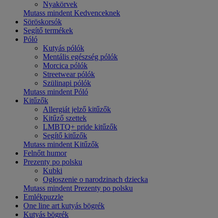
Nyakörvek
Mutass mindent Kedvenceknek
Söröskorsók
Segítő termékek
Póló
Kutyás pólók
Mentális egészség pólók
Morcica pólók
Streetwear pólók
Szülinapi pólók
Mutass mindent Póló
Kitűzők
Allergiát jelző kitűzők
Kitűző szettek
LMBTQ+ pride kitűzők
Segítő kitűzők
Mutass mindent Kitűzők
Felnőtt humor
Prezenty po polsku
Kubki
Ogłoszenie o narodzinach dziecka
Mutass mindent Prezenty po polsku
Emlékpuzzle
One line art kutyás bögrék
Kutyás bögrék