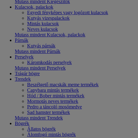
Mutass mindent Kiegészítők
Kulacsok, palackok
Egyedi fényképes vagy logózott kulacsok
Kutyás vizespalackok
Mintás kulacsok
Neves kulacsok
Mutass mindent Kulacsok, palackok
Párnák
Kutyás párnák
Mutass mindent Párnák
Perselyek
Káromkodás perselyek
Mutass mindent Perselyek
Trágár bögre
Trendek
Beszélgető macskák meme termékek
Capybara mintás termékek
Hód / Bober mintás termékek
Mormotás neves termékek
Pedro a táncoló mosómedve
Sad hamster termékek
Mutass mindent Trendek
Bögrék
Állatos bögrék
Álomfogó mintás bögrék