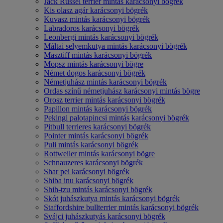
Jack Russel terrier mintás karácsonyi bögrék
Kis olasz agár karácsonyi bögrék
Kuvasz mintás karácsonyi bögrék
Labradoros karácsonyi bögrék
Leonbergi mintás karácsonyi bögrék
Máltai selyemkutya mintás karácsonyi bögrék
Masztiff mintás karácsonyi bögrék
Mopsz mintás karácsonyi bögre
Német dogos karácsonyi bögrék
Németjuhász mintás karácsonyi bögrék
Ordas színű németjuhász karácsonyi mintás bögre
Orosz terrier mintás karácsonyi bögrék
Papillon mintás karácsonyi bögrék
Pekingi palotapincsi mintás karácsonyi bögrék
Pitbull terrieres karácsonyi bögrék
Pointer mintás karácsonyi bögrék
Puli mintás karácsonyi bögrék
Rottweiler mintás karácsonyi bögre
Schnauzeres karácsonyi bögrék
Shar pei karácsonyi bögrék
Shiba inu karácsonyi bögrék
Shih-tzu mintás karácsonyi bögrék
Skót juhászkutya mintás karácsonyi bögrék
Staffordshire bullterrier mintás karácsonyi bögrék
Svájci juhászkutyás karácsonyi bögrék