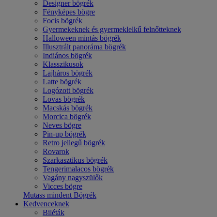
Designer bögrék
Fényképes bögre
Focis bögrék
Gyermekeknek és gyermeklelkű felnőtteknek
Halloween mintás bögrék
Illusztrált panoráma bögrék
Indiános bögrék
Klasszikusok
Lajháros bögrék
Latte bögrék
Logózott bögrék
Lovas bögrék
Macskás bögrék
Morcica bögrék
Neves bögre
Pin-up bögrék
Retro jellegű bögrék
Rovarok
Szarkasztikus bögrék
Tengerimalacos bögrék
Vagány nagyszülők
Vicces bögre
Mutass mindent Bögrék
Kedvenceknek
Biléták