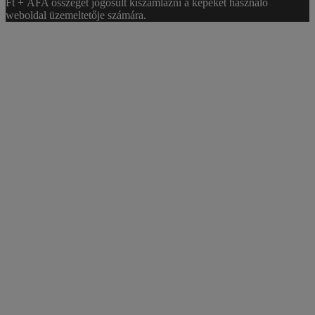
Ft + ÁFA összeget jogosult kiszámlázni a képeket használó
weboldal üzemeltetője számára.