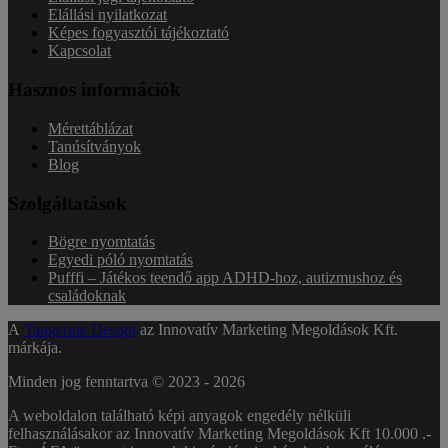
Elállási nyilatkozat
Képes fogyasztói tájékoztató
Kapcsolat
Hasznos információk
Mérettáblázat
Tanúsítványok
Blog
Szolgáltatások
Bögre nyomtatás
Egyedi póló nyomtatás
Pufffi – Játékos teendő app ADHD-hoz, autizmushoz és
családoknak
A
Tangerine Design
az Innovatív Marketing Megoldások Kft.
márkája.
Minden jog fenntartva © 2023 -
2026
A weboldalon található képi anyagok engedély nélküli
felhasználásakor az Innovatív Marketing Megoldások Kft 10.000 .-