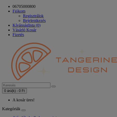
06705000800
Fiókom
Regisztrálok
Bejelentkezés
Kívánságlista (0)
Vásárló Kosár
Fizetés
0 árú(k) - 0 Ft
A kosár üres!
Kategóriák