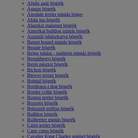
Afgán agár bögrék
Agaras bögrék
Airedale terrier mintás bögre
Akita inu bögrék
Alaszkai malamut bögrék
Amerikai bulldog mintás bögrék
Ausztrál juhászkutya bögrék
Basset hound mintás bögrék
Beagle bögrék
Belga juhász - malinois mintás bögrék
Bernáthegyi bögrék
Berni pásztor bögrék
Bichon bögrék
Biewer terrier bögrék
Bobtail bögrék
Bordeaux-i dog bögrék
Border collie bögrék
Boston terrier bögrék
Boxeres bögrék
Brüsszeli griffon bögrék
Bulldog bögrék
Bullterrier mintás bögrék
Cairn terrier bögrék
Cane corso bögrék
Cavalier King Charles spániel bögrék