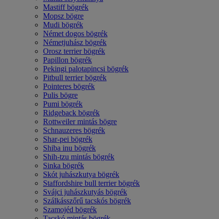
Mastiff bögrék
Mopsz bögre
Mudi bögrék
Német dogos bögrék
Németjuhász bögrék
Orosz terrier bögrék
Papillon bögrék
Pekingi palotapincsi bögrék
Pitbull terrier bögrék
Pointeres bögrék
Pulis bögre
Pumi bögrék
Ridgeback bögrék
Rottweiler mintás bögre
Schnauzeres bögrék
Shar-pei bögrék
Shiba inu bögrék
Shih-tzu mintás bögrék
Sinka bögrék
Skót juhászkutya bögrék
Staffordshire bull terrier bögrék
Svájci juhászkutyás bögrék
Szálkásszőrű tacskós bögrék
Szamojéd bögrék
Tacskó mintás bögrék