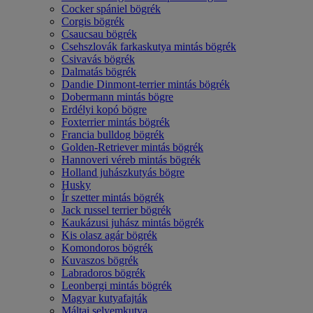
Cocker spániel bögrék
Corgis bögrék
Csaucsau bögrék
Csehszlovák farkaskutya mintás bögrék
Csivavás bögrék
Dalmatás bögrék
Dandie Dinmont-terrier mintás bögrék
Dobermann mintás bögre
Erdélyi kopó bögre
Foxterrier mintás bögrék
Francia bulldog bögrék
Golden-Retriever mintás bögrék
Hannoveri véreb mintás bögrék
Holland juhászkutyás bögre
Husky
Ír szetter mintás bögrék
Jack russel terrier bögrék
Kaukázusi juhász mintás bögrék
Kis olasz agár bögrék
Komondoros bögrék
Kuvaszos bögrék
Labradoros bögrék
Leonbergi mintás bögrék
Magyar kutyafajták
Máltai selyemkutya