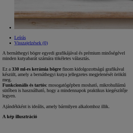
Leírás
Visszajelzések (0)
A bernáthegyi bögre egyedi grafikájával és prémium minőségével
minden kutyabarát számára tökéletes választás.
Ez a
330 ml-es kerámia bögre
finom kidolgozottságú grafikával
készült, amely a bernáthegyi kutya jellegzetes megjelenését örökíti
meg.
Funkcionális és tartós
: mosogatógépben mosható, mikrohullámú
sütőben is használható, hogy a mindennapok praktikus kiegészítője
legyen.
Ajándékként is ideális, amely bármilyen alkalomhoz illik.
A kép illusztráció