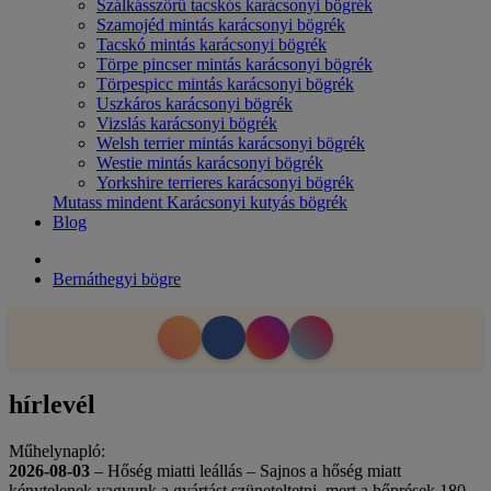
Szálkásszőrű tacskós karácsonyi bögrék
Szamojéd mintás karácsonyi bögrék
Tacskó mintás karácsonyi bögrék
Törpe pincser mintás karácsonyi bögrék
Törpespicc mintás karácsonyi bögrék
Uszkáros karácsonyi bögrék
Vizslás karácsonyi bögrék
Welsh terrier mintás karácsonyi bögrék
Westie mintás karácsonyi bögrék
Yorkshire terrieres karácsonyi bögrék
Mutass mindent Karácsonyi kutyás bögrék
Blog
Bernáthegyi bögre
hírlevél
Műhelynapló:
2026-08-03
– Hőség miatti leállás – Sajnos a hőség miatt
kénytelenek vagyunk a gyártást szüneteltetni, mert a hőprések 180