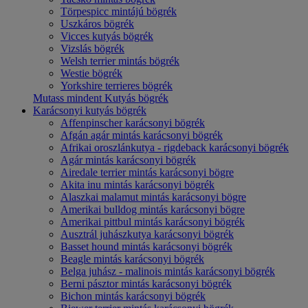
Törpespicc mintájú bögrék
Uszkáros bögrék
Vicces kutyás bögrék
Vizslás bögrék
Welsh terrier mintás bögrék
Westie bögrék
Yorkshire terrieres bögrék
Mutass mindent Kutyás bögrék
Karácsonyi kutyás bögrék
Affenpinscher karácsonyi bögrék
Afgán agár mintás karácsonyi bögrék
Afrikai oroszlánkutya - rigdeback karácsonyi bögrék
Agár mintás karácsonyi bögrék
Airedale terrier mintás karácsonyi bögre
Akita inu mintás karácsonyi bögrék
Alaszkai malamut mintás karácsonyi bögre
Amerikai bulldog mintás karácsonyi bögre
Amerikai pittbul mintás karácsonyi bögrék
Ausztrál juhászkutya karácsonyi bögrék
Basset hound mintás karácsonyi bögrék
Beagle mintás karácsonyi bögrék
Belga juhász - malinois mintás karácsonyi bögrék
Berni pásztor mintás karácsonyi bögrék
Bichon mintás karácsonyi bögrék