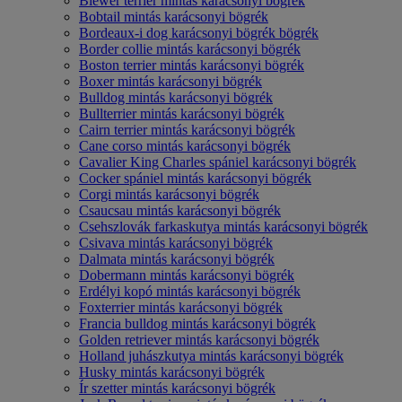
Biewer terrier mintás karácsonyi bögrék
Bobtail mintás karácsonyi bögrék
Bordeaux-i dog karácsonyi bögrék bögrék
Border collie mintás karácsonyi bögrék
Boston terrier mintás karácsonyi bögrék
Boxer mintás karácsonyi bögrék
Bulldog mintás karácsonyi bögrék
Bullterrier mintás karácsonyi bögrék
Cairn terrier mintás karácsonyi bögrék
Cane corso mintás karácsonyi bögrék
Cavalier King Charles spániel karácsonyi bögrék
Cocker spániel mintás karácsonyi bögrék
Corgi mintás karácsonyi bögrék
Csaucsau mintás karácsonyi bögrék
Csehszlovák farkaskutya mintás karácsonyi bögrék
Csivava mintás karácsonyi bögrék
Dalmata mintás karácsonyi bögrék
Dobermann mintás karácsonyi bögrék
Erdélyi kopó mintás karácsonyi bögrék
Foxterrier mintás karácsonyi bögrék
Francia bulldog mintás karácsonyi bögrék
Golden retriever mintás karácsonyi bögrék
Holland juhászkutya mintás karácsonyi bögrék
Husky mintás karácsonyi bögrék
Ír szetter mintás karácsonyi bögrék