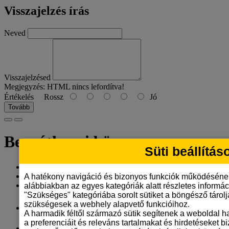
Visszajelzés írás
Neved
Visszajelzésed
Megjegyzés:
HTML nincs lefordítva!
Értékelés
Rossz
Jó
Tovább
Bernáthegyi bögre
Süti beállítás
Gyártó:
Tangerine Design
Model: bernathegyi-bogre-6
A hatékony navigáció és bizonyos funkciók működéséne
Elérhetőség: 9
alábbiakban az egyes kategóriák alatt részletes informáci
"Szükséges" kategóriába sorolt sütiket a böngésző tárol
szükségesek a webhely alapvető funkcióihoz.
3.290 Ft
A harmadik féltől származó sütik segítenek a weboldal 
a preferenciáit és releváns tartalmakat és hirdetéseket b
ÁFA nélkül: 2.591 Ft