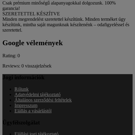
Csak prémium minőségű alapanyagokkal dolgozunk. 100%
garancia!
SZERETETTEL KÉSZÍTVE
Minden megrendelést szeretettel készítünk. Minden terméket úgy
készítünk, mintha saját magunknak készítenénk – odafigyeléssel és
szeretettel.
Google vélemények
Rating: 0
Reviews: 0 visszajelzések
Jogi információk
Rólunk
Adatvédelmi tájékoztató
Általános szerződési feltételek
Impresszum
Elállás a vásárlástól
Ügyfélszolgálat
Elállási jogi tájékoztató