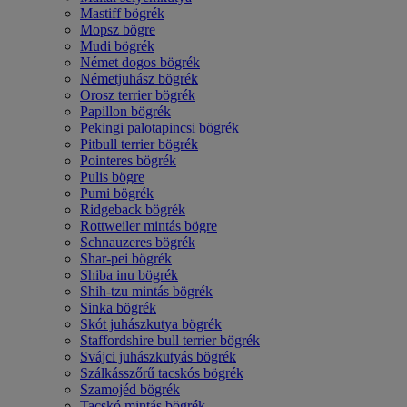
Mastiff bögrék
Mopsz bögre
Mudi bögrék
Német dogos bögrék
Németjuhász bögrék
Orosz terrier bögrék
Papillon bögrék
Pekingi palotapincsi bögrék
Pitbull terrier bögrék
Pointeres bögrék
Pulis bögre
Pumi bögrék
Ridgeback bögrék
Rottweiler mintás bögre
Schnauzeres bögrék
Shar-pei bögrék
Shiba inu bögrék
Shih-tzu mintás bögrék
Sinka bögrék
Skót juhászkutya bögrék
Staffordshire bull terrier bögrék
Svájci juhászkutyás bögrék
Szálkásszőrű tacskós bögrék
Szamojéd bögrék
Tacskó mintás bögrék