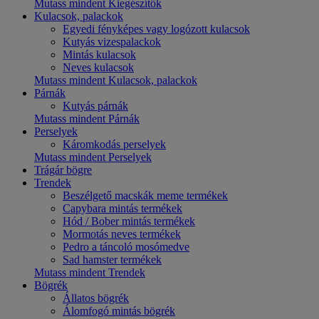
Mutass mindent Kiegészítők
Kulacsok, palackok
Egyedi fényképes vagy logózott kulacsok
Kutyás vizespalackok
Mintás kulacsok
Neves kulacsok
Mutass mindent Kulacsok, palackok
Párnák
Kutyás párnák
Mutass mindent Párnák
Perselyek
Káromkodás perselyek
Mutass mindent Perselyek
Trágár bögre
Trendek
Beszélgető macskák meme termékek
Capybara mintás termékek
Hód / Bober mintás termékek
Mormotás neves termékek
Pedro a táncoló mosómedve
Sad hamster termékek
Mutass mindent Trendek
Bögrék
Állatos bögrék
Álomfogó mintás bögrék