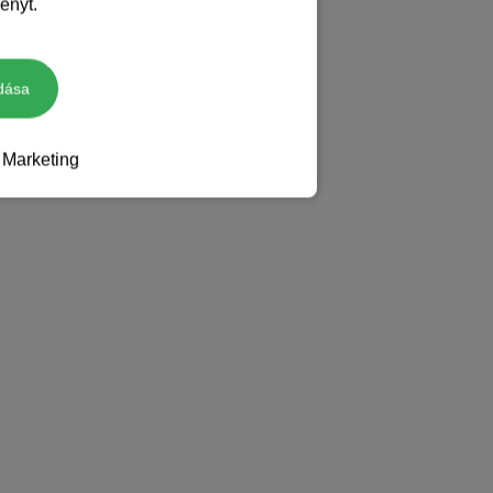
ényt.
dása
Marketing