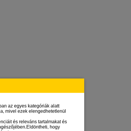
an az egyes kategóriák alatt
lja, mivel ezek elengedhetetlenül
ciáit és releváns tartalmakat és
öngészőjében.Eldöntheti, hogy