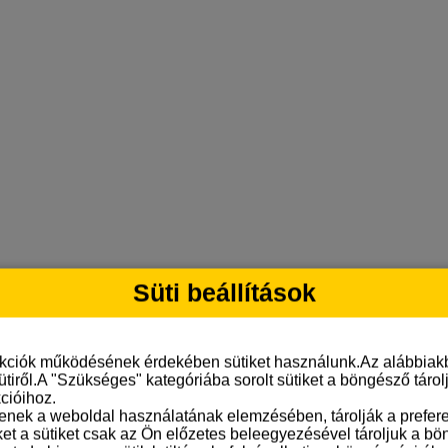
Süti beállítások
nkciók működésének érdekében sütiket használunk.Az alábbiakb
ütiről.A "Szükséges" kategóriába sorolt sütiket a böngésző táro
cióihoz.
tenek a weboldal használatának elemzésében, tárolják a preferen
ket a sütiket csak az Ön előzetes beleegyezésével tároljuk a b