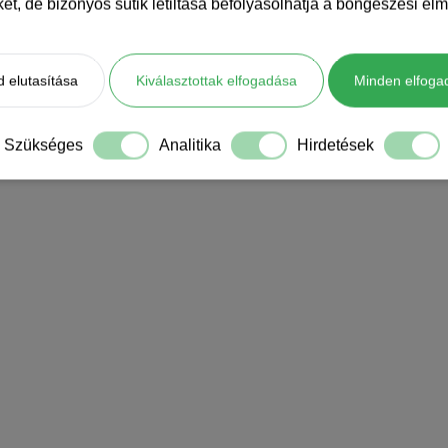
iket, de bizonyos sütik letiltása befolyásolhatja a böngészési élm
 elutasítása
Kiválasztottak elfogadása
Minden elfoga
Szükséges
Analitika
Hirdetések