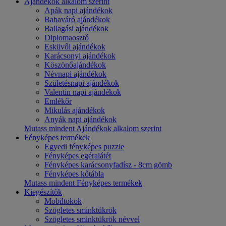
Ajándékok alkalom szerint
Apák napi ajándékok
Babaváró ajándékok
Ballagási ajándékok
Diplomaosztó
Esküvői ajándékok
Karácsonyi ajándékok
Köszönőajándékok
Névnapi ajándékok
Születésnapi ajándékok
Valentin napi ajándékok
Emlékőr
Mikulás ajándékok
Anyák napi ajándékok
Mutass mindent Ajándékok alkalom szerint
Fényképes termékek
Egyedi fényképes puzzle
Fényképes egéralátét
Fényképes karácsonyfadísz - 8cm gömb
Fényképes kőtábla
Mutass mindent Fényképes termékek
Kiegészítők
Mobiltokok
Szögletes sminktükrök
Szögletes sminktükrök névvel