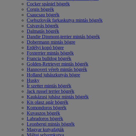
Cocker spániel bögrék
Corgis bögrék
Csaucsau bögrék
Csehszlovák farkaskutya mintás bögrék
Csivavás bögrék
Dalmatás bögrék
Dandie Dinmont-terrier mintás bögrék
Dobermann mintás bögre
Erdélyi kopó bögre
Foxterrier mintás bögrék
Francia bulldog bögrék
Golden-Retriever mintás bögrék
Hannoveri véreb mintás bögrék
Holland juhászkutyás bögre
Husky
Ír szetter mintás bögrék
Jack russel terrier bögrék
Kaukázusi juhász mintás bögrék
Kis olasz agár bögrék
Komondoros bögrék
Kuvaszos bögrék
Labradoros bögrék
Leonbergi mintás bögrék
Magyar kutyafajták
Máltai selyemkutya