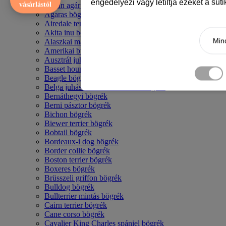
engedélyezi vagy letiltja ezeket a süt
vásárlástól
Afgán agár bögrék
Agaras bögrék
Airedale terrier mintás bögre
Akita inu bögrék
Mind
Alaszkai malamut bögrék
Amerikai bulldog mintás bögrék
Ausztrál juhászkutya bögrék
Basset hound mintás bögrék
Beagle bögrék
Belga juhász - malinois mintás bögrék
Bernáthegyi bögrék
Berni pásztor bögrék
Bichon bögrék
Biewer terrier bögrék
Bobtail bögrék
Bordeaux-i dog bögrék
Border collie bögrék
Boston terrier bögrék
Boxeres bögrék
Brüsszeli griffon bögrék
Bulldog bögrék
Bullterrier mintás bögrék
Cairn terrier bögrék
Cane corso bögrék
Cavalier King Charles spániel bögrék