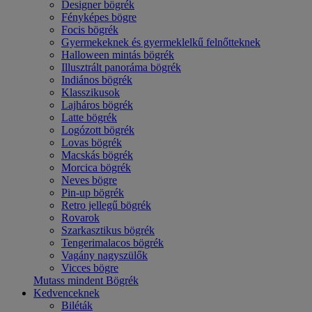
Designer bögrék
Fényképes bögre
Focis bögrék
Gyermekeknek és gyermeklelkű felnőtteknek
Halloween mintás bögrék
Illusztrált panoráma bögrék
Indiános bögrék
Klasszikusok
Lajháros bögrék
Latte bögrék
Logózott bögrék
Lovas bögrék
Macskás bögrék
Morcica bögrék
Neves bögre
Pin-up bögrék
Retro jellegű bögrék
Rovarok
Szarkasztikus bögrék
Tengerimalacos bögrék
Vagány nagyszülők
Vicces bögre
Mutass mindent Bögrék
Kedvenceknek
Biléták