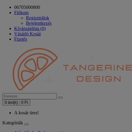
06705000800
Fiókom
Regisztrálok
Bejelentkezés
Kívánságlista (0)
Vásárló Kosár
Fizetés
0 árú(k) - 0 Ft
A kosár üres!
Kategóriák