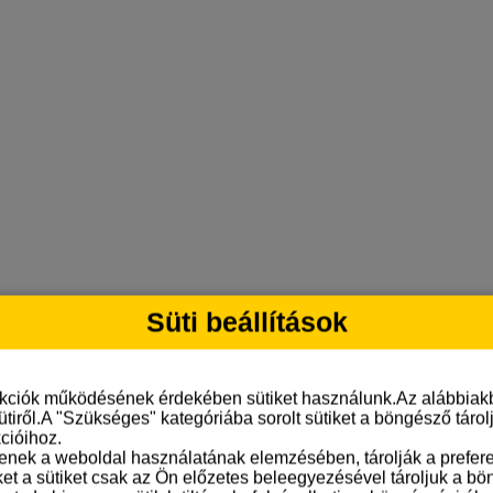
Süti beállítások
nkciók működésének érdekében sütiket használunk.Az alábbiakb
ütiről.A "Szükséges" kategóriába sorolt sütiket a böngésző táro
cióihoz.
tenek a weboldal használatának elemzésében, tárolják a preferen
ket a sütiket csak az Ön előzetes beleegyezésével tároljuk a b