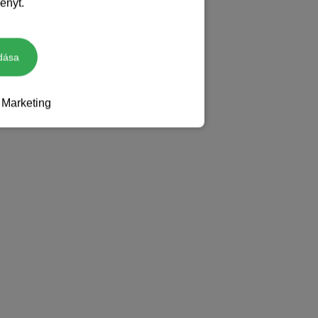
ényt.
dása
Marketing