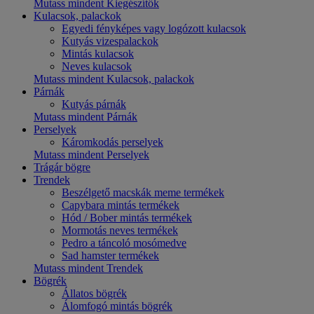
Mutass mindent Kiegészítők
Kulacsok, palackok
Egyedi fényképes vagy logózott kulacsok
Kutyás vizespalackok
Mintás kulacsok
Neves kulacsok
Mutass mindent Kulacsok, palackok
Párnák
Kutyás párnák
Mutass mindent Párnák
Perselyek
Káromkodás perselyek
Mutass mindent Perselyek
Trágár bögre
Trendek
Beszélgető macskák meme termékek
Capybara mintás termékek
Hód / Bober mintás termékek
Mormotás neves termékek
Pedro a táncoló mosómedve
Sad hamster termékek
Mutass mindent Trendek
Bögrék
Állatos bögrék
Álomfogó mintás bögrék