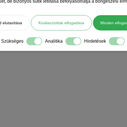
iket, de bizonyos sütik letiltása befolyásolhatja a böngészési élm
 elutasítása
Kiválasztottak elfogadása
Minden elfoga
Szükséges
Analitika
Hirdetések