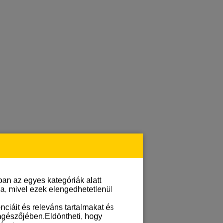
an az egyes kategóriák alatt
lja, mivel ezek elengedhetetlenül
ciáit és releváns tartalmakat és
öngészőjében.Eldöntheti, hogy