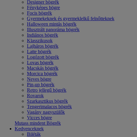
Designer bögrék
Fényképes bögre
Focis bögrék
Gyermekeknek és gyermeklelkű felnőtteknek
Halloween mintás bögrék
Illusztrált panoráma bögrék
Indiános bögrék
Klasszikusok
Lajháros bögrék
Latte bögrék
Logózott bögrék
Lovas bögrék
Macskás bögrék
Morcica bögrék
Neves bögre
Pin-up bögrék
Retro jellegű bögrék
Rovarok
Szarkasztikus bögrék
Tengerimalacos bögrék
Vagány nagyszülők
Vicces bögre
Mutass mindent Bögrék
Kedvenceknek
Biléták