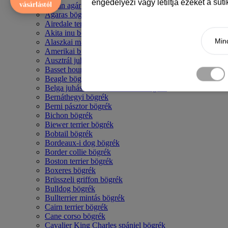
engedélyezi vagy letiltja ezeket a süt
vásárlástól
Afgán agár bögrék
Agaras bögrék
Airedale terrier mintás bögre
Akita inu bögrék
Mind
Alaszkai malamut bögrék
Amerikai bulldog mintás bögrék
Ausztrál juhászkutya bögrék
Basset hound mintás bögrék
Beagle bögrék
Belga juhász - malinois mintás bögrék
Bernáthegyi bögrék
Berni pásztor bögrék
Bichon bögrék
Biewer terrier bögrék
Bobtail bögrék
Bordeaux-i dog bögrék
Border collie bögrék
Boston terrier bögrék
Boxeres bögrék
Brüsszeli griffon bögrék
Bulldog bögrék
Bullterrier mintás bögrék
Cairn terrier bögrék
Cane corso bögrék
Cavalier King Charles spániel bögrék