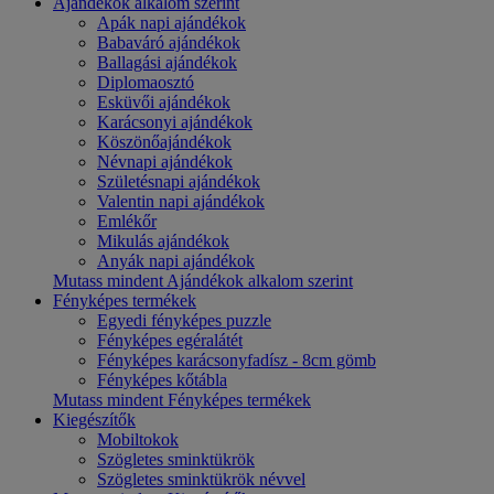
Ajándékok alkalom szerint
Apák napi ajándékok
Babaváró ajándékok
Ballagási ajándékok
Diplomaosztó
Esküvői ajándékok
Karácsonyi ajándékok
Köszönőajándékok
Névnapi ajándékok
Születésnapi ajándékok
Valentin napi ajándékok
Emlékőr
Mikulás ajándékok
Anyák napi ajándékok
Mutass mindent Ajándékok alkalom szerint
Fényképes termékek
Egyedi fényképes puzzle
Fényképes egéralátét
Fényképes karácsonyfadísz - 8cm gömb
Fényképes kőtábla
Mutass mindent Fényképes termékek
Kiegészítők
Mobiltokok
Szögletes sminktükrök
Szögletes sminktükrök névvel