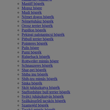
Mastiff bögrék
Mopsz bögre
Mudi bögrék
Német dogos bögrék
Németjuhász bögrék
Orosz terrier bögrék
Papillon bögrék
Pekingi palotapincsi bögrék
Pitbull terrier bögrék
Pointeres bögrék
Pulis bögre
Pumi bögrék
Ridgeback bögrék
Rottweiler mintás bögre
Schnauzeres bögrék
Shar-pei bögrék
Shiba inu bögrék
Shih-tzu mintás bögrék
Sinka bögrék
Skót juhászkutya bögrék
Staffordshire bull terrier bögrék
Svájci juhászkutyás bögrék
Szálkásszőrű tacskós bögrék
Szamojéd bögrék
Tacskó mintás bögrék