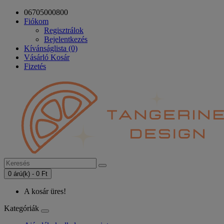
06705000800
Fiókom
Regisztrálok
Bejelentkezés
Kívánságlista (0)
Vásárló Kosár
Fizetés
0 árú(k) - 0 Ft
A kosár üres!
Kategóriák