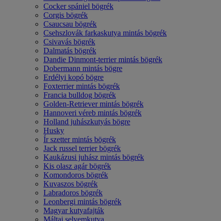
Cocker spániel bögrék
Corgis bögrék
Csaucsau bögrék
Csehszlovák farkaskutya mintás bögrék
Csivavás bögrék
Dalmatás bögrék
Dandie Dinmont-terrier mintás bögrék
Dobermann mintás bögre
Erdélyi kopó bögre
Foxterrier mintás bögrék
Francia bulldog bögrék
Golden-Retriever mintás bögrék
Hannoveri véreb mintás bögrék
Holland juhászkutyás bögre
Husky
Ír szetter mintás bögrék
Jack russel terrier bögrék
Kaukázusi juhász mintás bögrék
Kis olasz agár bögrék
Komondoros bögrék
Kuvaszos bögrék
Labradoros bögrék
Leonbergi mintás bögrék
Magyar kutyafajták
Máltai selyemkutya