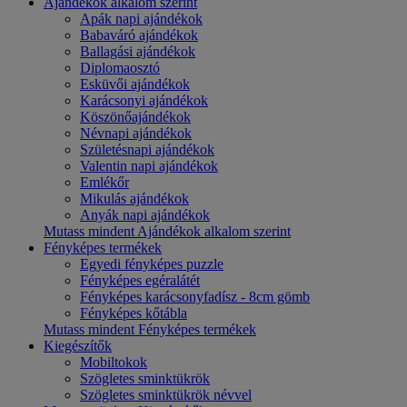
Ajándékok alkalom szerint
Apák napi ajándékok
Babaváró ajándékok
Ballagási ajándékok
Diplomaosztó
Esküvői ajándékok
Karácsonyi ajándékok
Köszönőajándékok
Névnapi ajándékok
Születésnapi ajándékok
Valentin napi ajándékok
Emlékőr
Mikulás ajándékok
Anyák napi ajándékok
Mutass mindent Ajándékok alkalom szerint
Fényképes termékek
Egyedi fényképes puzzle
Fényképes egéralátét
Fényképes karácsonyfadísz - 8cm gömb
Fényképes kőtábla
Mutass mindent Fényképes termékek
Kiegészítők
Mobiltokok
Szögletes sminktükrök
Szögletes sminktükrök névvel