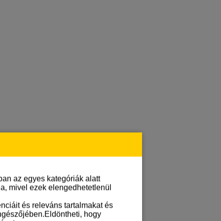
an az egyes kategóriák alatt
lja, mivel ezek elengedhetetlenül
ciáit és releváns tartalmakat és
öngészőjében.Eldöntheti, hogy