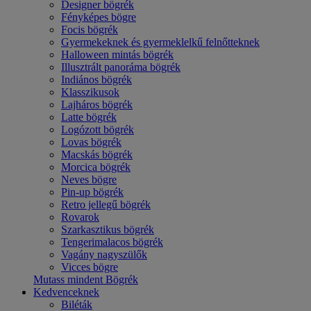
Designer bögrék
Fényképes bögre
Focis bögrék
Gyermekeknek és gyermeklelkű felnőtteknek
Halloween mintás bögrék
Illusztrált panoráma bögrék
Indiános bögrék
Klasszikusok
Lajháros bögrék
Latte bögrék
Logózott bögrék
Lovas bögrék
Macskás bögrék
Morcica bögrék
Neves bögre
Pin-up bögrék
Retro jellegű bögrék
Rovarok
Szarkasztikus bögrék
Tengerimalacos bögrék
Vagány nagyszülők
Vicces bögre
Mutass mindent Bögrék
Kedvenceknek
Biléták