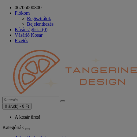
06705000800
Fiókom
Regisztrálok
Bejelentkezés
Kívánságlista (0)
Vásárló Kosár
Fizetés
0 árú(k) - 0 Ft
A kosár üres!
Kategóriák