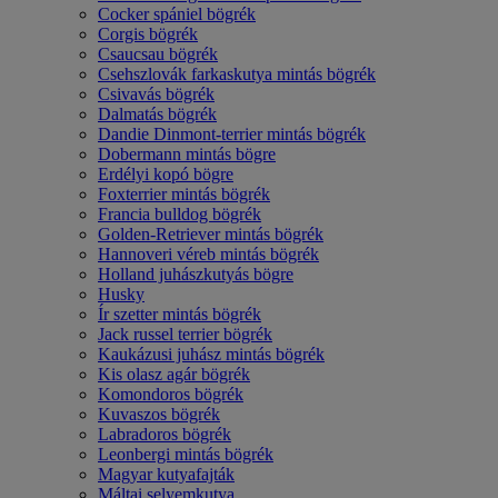
Cocker spániel bögrék
Corgis bögrék
Csaucsau bögrék
Csehszlovák farkaskutya mintás bögrék
Csivavás bögrék
Dalmatás bögrék
Dandie Dinmont-terrier mintás bögrék
Dobermann mintás bögre
Erdélyi kopó bögre
Foxterrier mintás bögrék
Francia bulldog bögrék
Golden-Retriever mintás bögrék
Hannoveri véreb mintás bögrék
Holland juhászkutyás bögre
Husky
Ír szetter mintás bögrék
Jack russel terrier bögrék
Kaukázusi juhász mintás bögrék
Kis olasz agár bögrék
Komondoros bögrék
Kuvaszos bögrék
Labradoros bögrék
Leonbergi mintás bögrék
Magyar kutyafajták
Máltai selyemkutya