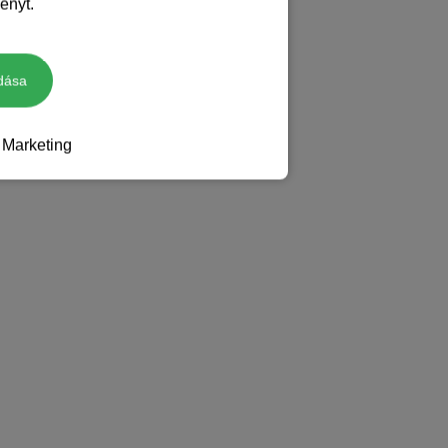
ényt.
dása
Marketing