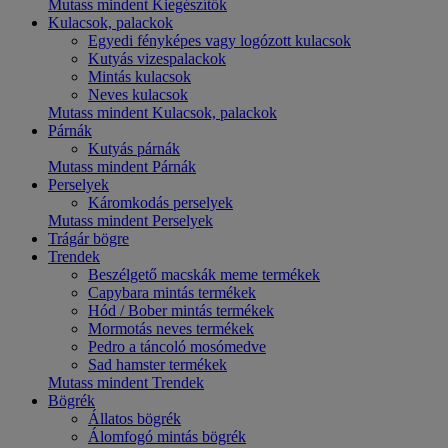
Mutass mindent Kiegészítők
Kulacsok, palackok
Egyedi fényképes vagy logózott kulacsok
Kutyás vizespalackok
Mintás kulacsok
Neves kulacsok
Mutass mindent Kulacsok, palackok
Párnák
Kutyás párnák
Mutass mindent Párnák
Perselyek
Káromkodás perselyek
Mutass mindent Perselyek
Trágár bögre
Trendek
Beszélgető macskák meme termékek
Capybara mintás termékek
Hód / Bober mintás termékek
Mormotás neves termékek
Pedro a táncoló mosómedve
Sad hamster termékek
Mutass mindent Trendek
Bögrék
Állatos bögrék
Álomfogó mintás bögrék