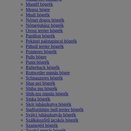
Mastiff bögrék
Mopsz bögre
Mudi bögrék
Német dogos bögrék
Németjuhász bögrék
Orosz terrier bögrék
Papillon bögrék
Pekingi palotapincsi bögrék
Pitbull terrier bögrék
Pointeres bögrék
Pulis bögre
Pumi bögrék
Ridgeback bögrék
Rottweiler mintás bögre
Schnauzeres bögrék
Shar-pei bögrék
Shiba inu bögrék
Shih-tzu mintás bögrék
Sinka bögrék
Skót juhászkutya bögrék
Staffordshire bull terrier bögrék
Svájci juhászkutyás bögrék
Szálkásszőrű tacskós bögrék
Szamojéd bögrék
Tacskó mintás bögrék