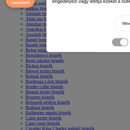
engedélyezi vagy letiltja ezeket a süt
vásárlástól
Afgán agár bögrék
Agaras bögrék
Airedale terrier mintás bögre
Akita inu bögrék
Mind
Alaszkai malamut bögrék
Amerikai bulldog mintás bögrék
Ausztrál juhászkutya bögrék
Basset hound mintás bögrék
Beagle bögrék
Belga juhász - malinois mintás bögrék
Bernáthegyi bögrék
Berni pásztor bögrék
Bichon bögrék
Biewer terrier bögrék
Bobtail bögrék
Bordeaux-i dog bögrék
Border collie bögrék
Boston terrier bögrék
Boxeres bögrék
Brüsszeli griffon bögrék
Bulldog bögrék
Bullterrier mintás bögrék
Cairn terrier bögrék
Cane corso bögrék
Cavalier King Charles spániel bögrék