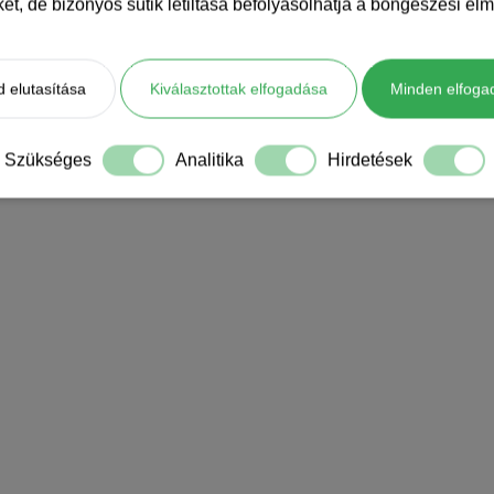
iket, de bizonyos sütik letiltása befolyásolhatja a böngészési élm
 elutasítása
Kiválasztottak elfogadása
Minden elfoga
Szükséges
Analitika
Hirdetések