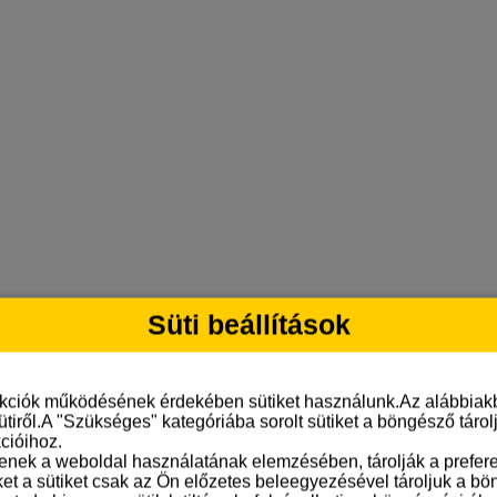
Süti beállítások
nkciók működésének érdekében sütiket használunk.Az alábbiakb
ütiről.A "Szükséges" kategóriába sorolt sütiket a böngésző táro
cióihoz.
tenek a weboldal használatának elemzésében, tárolják a preferen
ket a sütiket csak az Ön előzetes beleegyezésével tároljuk a b