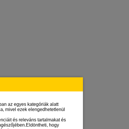
an az egyes kategóriák alatt
lja, mivel ezek elengedhetetlenül
ciáit és releváns tartalmakat és
öngészőjében.Eldöntheti, hogy