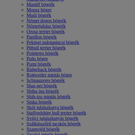
Mastiff bögrék
Mopsz bögre
Mudi bögrék
Német dogos bögrék
Németjuhász bögrék
Orosz terrier bögrék
Papillon bögrék
Pekingi palotapincsi bögrék
Pitbull terrier bögrék
Pointeres bögrék
Pulis bögre
Pumi bögrék
Ridgeback bögrék
Rottweiler mintás bögre
Schnauzeres bögrék
Shar-pei bögrék
Shiba inu bögrék
Shih-tzu mintás bögrék
Sinka bögrék
Skót juhászkutya bögrék
Staffordshire bull terrier bögrék
Svájci juhászkutyás bögrék
Szálkásszőrű tacskós bögrék
Szamojéd bögrék
Tacskó mintás bögrék