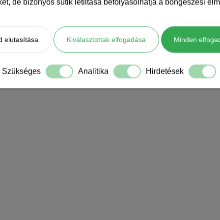
iket, de bizonyos sütik letiltása befolyásolhatja a böngészési élm
 elutasítása
Kiválasztottak elfogadása
Minden elfoga
Szükséges
Analitika
Hirdetések