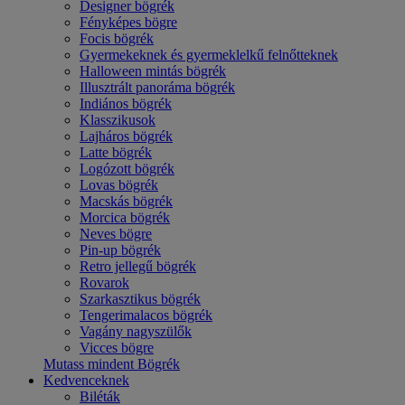
Designer bögrék
Fényképes bögre
Focis bögrék
Gyermekeknek és gyermeklelkű felnőtteknek
Halloween mintás bögrék
Illusztrált panoráma bögrék
Indiános bögrék
Klasszikusok
Lajháros bögrék
Latte bögrék
Logózott bögrék
Lovas bögrék
Macskás bögrék
Morcica bögrék
Neves bögre
Pin-up bögrék
Retro jellegű bögrék
Rovarok
Szarkasztikus bögrék
Tengerimalacos bögrék
Vagány nagyszülők
Vicces bögre
Mutass mindent Bögrék
Kedvenceknek
Biléták