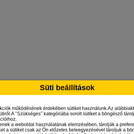
Süti beállítások
nkciók működésének érdekében sütiket használunk.Az alábbiakb
ütiről.A "Szükséges" kategóriába sorolt sütiket a böngésző táro
cióihoz.
tenek a weboldal használatának elemzésében, tárolják a preferen
ket a sütiket csak az Ön előzetes beleegyezésével tároljuk a b