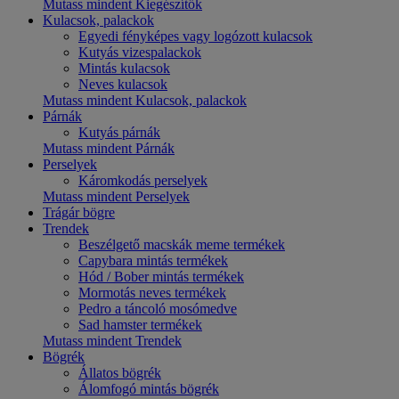
Mutass mindent Kiegészítők
Kulacsok, palackok
Egyedi fényképes vagy logózott kulacsok
Kutyás vizespalackok
Mintás kulacsok
Neves kulacsok
Mutass mindent Kulacsok, palackok
Párnák
Kutyás párnák
Mutass mindent Párnák
Perselyek
Káromkodás perselyek
Mutass mindent Perselyek
Trágár bögre
Trendek
Beszélgető macskák meme termékek
Capybara mintás termékek
Hód / Bober mintás termékek
Mormotás neves termékek
Pedro a táncoló mosómedve
Sad hamster termékek
Mutass mindent Trendek
Bögrék
Állatos bögrék
Álomfogó mintás bögrék