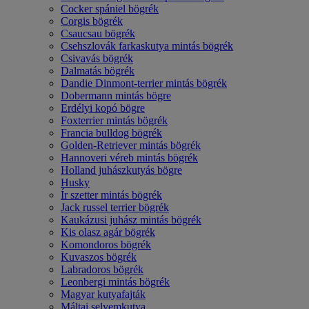
Cocker spániel bögrék
Corgis bögrék
Csaucsau bögrék
Csehszlovák farkaskutya mintás bögrék
Csivavás bögrék
Dalmatás bögrék
Dandie Dinmont-terrier mintás bögrék
Dobermann mintás bögre
Erdélyi kopó bögre
Foxterrier mintás bögrék
Francia bulldog bögrék
Golden-Retriever mintás bögrék
Hannoveri véreb mintás bögrék
Holland juhászkutyás bögre
Husky
Ír szetter mintás bögrék
Jack russel terrier bögrék
Kaukázusi juhász mintás bögrék
Kis olasz agár bögrék
Komondoros bögrék
Kuvaszos bögrék
Labradoros bögrék
Leonbergi mintás bögrék
Magyar kutyafajták
Máltai selyemkutya