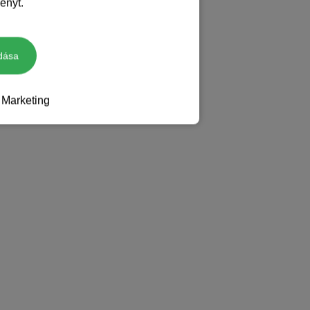
ényt.
dása
Marketing