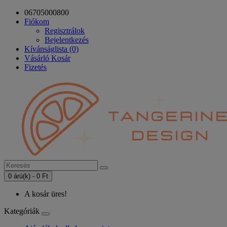
06705000800
Fiókom
Regisztrálok
Bejelentkezés
Kívánságlista (0)
Vásárló Kosár
Fizetés
0 árú(k) - 0 Ft
A kosár üres!
Kategóriák