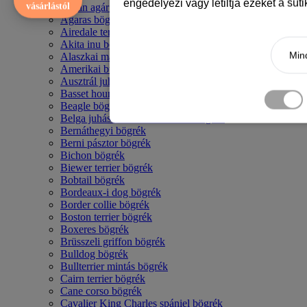
engedélyezi vagy letiltja ezeket a süt
vásárlástól
Afgán agár bögrék
Agaras bögrék
Airedale terrier mintás bögre
Akita inu bögrék
Mind
Alaszkai malamut bögrék
Amerikai bulldog mintás bögrék
Ausztrál juhászkutya bögrék
Basset hound mintás bögrék
Beagle bögrék
Belga juhász - malinois mintás bögrék
Bernáthegyi bögrék
Berni pásztor bögrék
Bichon bögrék
Biewer terrier bögrék
Bobtail bögrék
Bordeaux-i dog bögrék
Border collie bögrék
Boston terrier bögrék
Boxeres bögrék
Brüsszeli griffon bögrék
Bulldog bögrék
Bullterrier mintás bögrék
Cairn terrier bögrék
Cane corso bögrék
Cavalier King Charles spániel bögrék