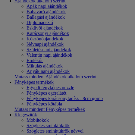
Ajándékok alkalom szerint
Apák napi ajándékok
Babaváró ajándékok
Ballagási ajándékok
Diplomaosztó
Esküvői ajándékok
Karácsonyi ajándékok
Köszönőajándékok
Névnapi ajándékok
Születésnapi ajándékok
Valentin napi ajándékok
Emlékőr
Mikulás ajándékok
Anyák napi ajándékok
Mutass mindent Ajándékok alkalom szerint
Fényképes termékek
Egyedi fényképes puzzle
Fényképes egéralátét
Fényképes karácsonyfadísz - 8cm gömb
Fényképes kőtábla
Mutass mindent Fényképes termékek
Kiegészítők
Mobiltokok
Szögletes sminktükrök
Szögletes sminktükrök névvel