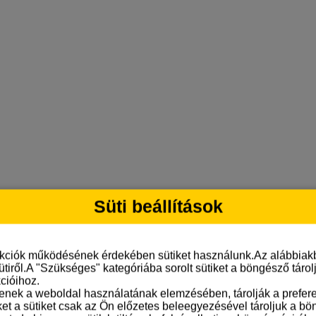
Süti beállítások
nkciók működésének érdekében sütiket használunk.Az alábbiakb
ütiről.A "Szükséges" kategóriába sorolt sütiket a böngésző táro
cióihoz.
tenek a weboldal használatának elemzésében, tárolják a preferen
ket a sütiket csak az Ön előzetes beleegyezésével tároljuk a b