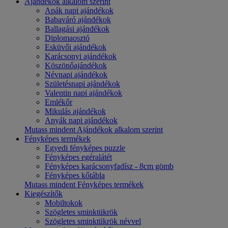
Ajándékok alkalom szerint
Apák napi ajándékok
Babaváró ajándékok
Ballagási ajándékok
Diplomaosztó
Esküvői ajándékok
Karácsonyi ajándékok
Köszönőajándékok
Névnapi ajándékok
Születésnapi ajándékok
Valentin napi ajándékok
Emlékőr
Mikulás ajándékok
Anyák napi ajándékok
Mutass mindent Ajándékok alkalom szerint
Fényképes termékek
Egyedi fényképes puzzle
Fényképes egéralátét
Fényképes karácsonyfadísz - 8cm gömb
Fényképes kőtábla
Mutass mindent Fényképes termékek
Kiegészítők
Mobiltokok
Szögletes sminktükrök
Szögletes sminktükrök névvel