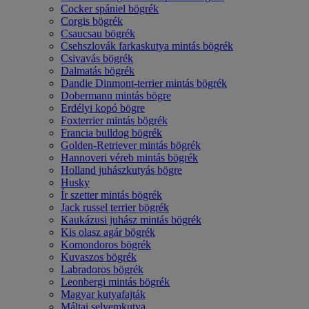
Cocker spániel bögrék
Corgis bögrék
Csaucsau bögrék
Csehszlovák farkaskutya mintás bögrék
Csivavás bögrék
Dalmatás bögrék
Dandie Dinmont-terrier mintás bögrék
Dobermann mintás bögre
Erdélyi kopó bögre
Foxterrier mintás bögrék
Francia bulldog bögrék
Golden-Retriever mintás bögrék
Hannoveri véreb mintás bögrék
Holland juhászkutyás bögre
Husky
Ír szetter mintás bögrék
Jack russel terrier bögrék
Kaukázusi juhász mintás bögrék
Kis olasz agár bögrék
Komondoros bögrék
Kuvaszos bögrék
Labradoros bögrék
Leonbergi mintás bögrék
Magyar kutyafajták
Máltai selyemkutya