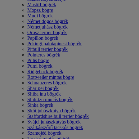
Mastiff bögrék
Mopsz bögre
Mudi bögrék
Német dogos bögrék
Németjuhász bögrék
Orosz terrier bögrék
Papillon bögrék
Pekingi palotapincsi bögrék
Pitbull terrier bögrék
Pointeres bögrék
Pulis bögre
Pumi bögrék
Ridgeback bögrék
Rottweiler mintás bögre
Schnauzeres bögrék
Shar-pei bögrék
Shiba inu bögrék
Shih-tzu mintás bögrék
Sinka bögrék
Skót juhászkutya bögrék
Staffordshire bull terrier bögrék
Svájci juhászkutyás bögrék
Szálkásszőrű tacskós bögrék
Szamojéd bögrék
Tacskó mintás bögrék