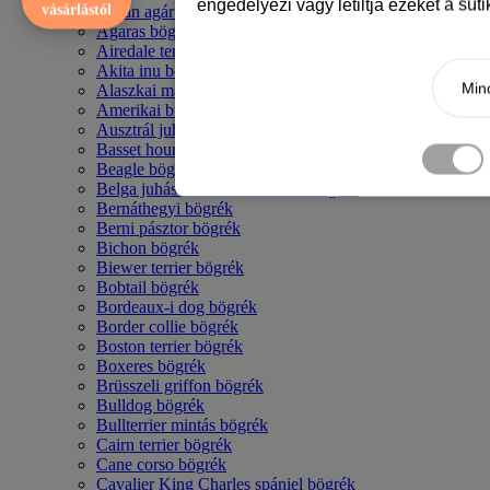
engedélyezi vagy letiltja ezeket a süt
vásárlástól
Afgán agár bögrék
Agaras bögrék
Airedale terrier mintás bögre
Akita inu bögrék
Mind
Alaszkai malamut bögrék
Amerikai bulldog mintás bögrék
Ausztrál juhászkutya bögrék
Basset hound mintás bögrék
Beagle bögrék
Belga juhász - malinois mintás bögrék
Bernáthegyi bögrék
Berni pásztor bögrék
Bichon bögrék
Biewer terrier bögrék
Bobtail bögrék
Bordeaux-i dog bögrék
Border collie bögrék
Boston terrier bögrék
Boxeres bögrék
Brüsszeli griffon bögrék
Bulldog bögrék
Bullterrier mintás bögrék
Cairn terrier bögrék
Cane corso bögrék
Cavalier King Charles spániel bögrék