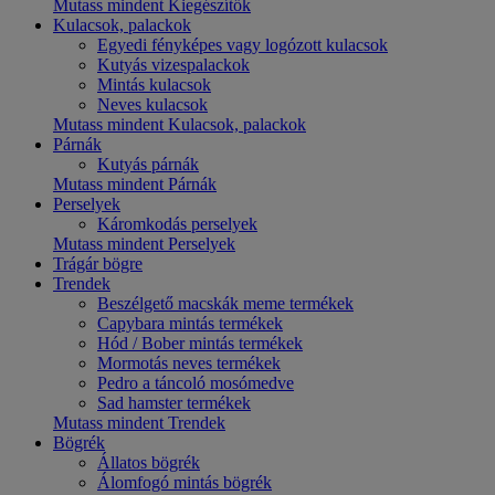
Mutass mindent Kiegészítők
Kulacsok, palackok
Egyedi fényképes vagy logózott kulacsok
Kutyás vizespalackok
Mintás kulacsok
Neves kulacsok
Mutass mindent Kulacsok, palackok
Párnák
Kutyás párnák
Mutass mindent Párnák
Perselyek
Káromkodás perselyek
Mutass mindent Perselyek
Trágár bögre
Trendek
Beszélgető macskák meme termékek
Capybara mintás termékek
Hód / Bober mintás termékek
Mormotás neves termékek
Pedro a táncoló mosómedve
Sad hamster termékek
Mutass mindent Trendek
Bögrék
Állatos bögrék
Álomfogó mintás bögrék