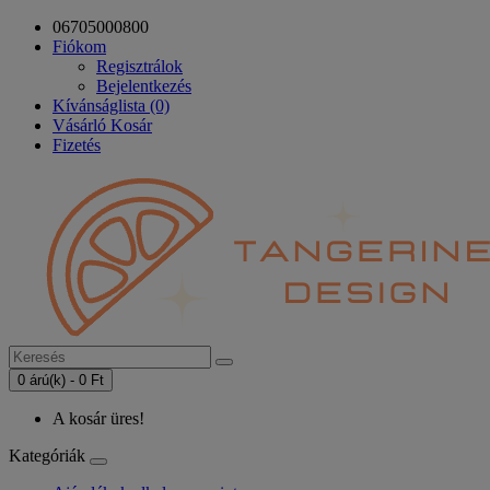
06705000800
Fiókom
Regisztrálok
Bejelentkezés
Kívánságlista (0)
Vásárló Kosár
Fizetés
0 árú(k) - 0 Ft
A kosár üres!
Kategóriák