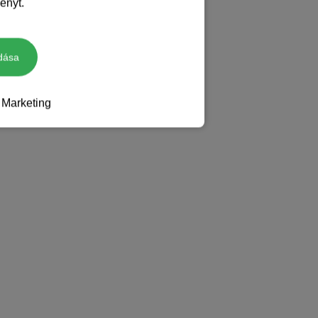
ényt.
dása
Marketing