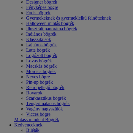
Designer bögrék
Fényképes bögre
Focis bögrék
Gyermekeknek és gyermeklelkű felnőtteknek
Halloween mintás bögrék
Illusztrált panoráma bögrék
Indiános bögrék
Klasszikusok
Lajháros bögrék
Latte bögrék
Logózott bögrék
Lovas bögrék
Macskás bögrék
Morcica bögrék
Neves bögre
Pin-up bögrék
Retro jellegű bögrék
Rovarok
Szarkasztikus bögrék
Tengerimalacos bögrék
Vagány nagyszülők
Vicces bögre
Mutass mindent Bögrék
Kedvenceknek
Biléták