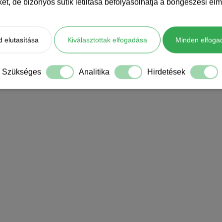
iket, de bizonyos sütik letiltása befolyásolhatja a böngészési élm
 elutasítása
Kiválasztottak elfogadása
Minden elfoga
Szükséges
Analitika
Hirdetések