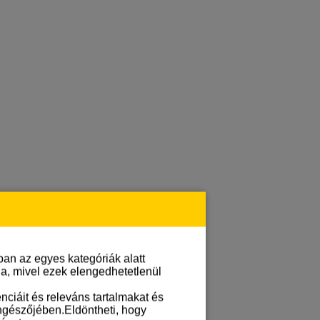
an az egyes kategóriák alatt
lja, mivel ezek elengedhetetlenül
ciáit és releváns tartalmakat és
öngészőjében.Eldöntheti, hogy