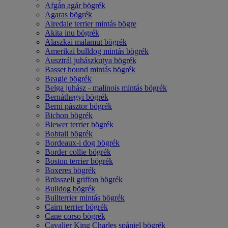
Afgán agár bögrék
Agaras bögrék
Airedale terrier mintás bögre
Akita inu bögrék
Alaszkai malamut bögrék
Amerikai bulldog mintás bögrék
Ausztrál juhászkutya bögrék
Basset hound mintás bögrék
Beagle bögrék
Belga juhász - malinois mintás bögrék
Bernáthegyi bögrék
Berni pásztor bögrék
Bichon bögrék
Biewer terrier bögrék
Bobtail bögrék
Bordeaux-i dog bögrék
Border collie bögrék
Boston terrier bögrék
Boxeres bögrék
Brüsszeli griffon bögrék
Bulldog bögrék
Bullterrier mintás bögrék
Cairn terrier bögrék
Cane corso bögrék
Cavalier King Charles spániel bögrék