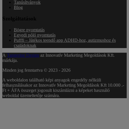
Tanúsítványok
Blog
Szolgáltatások
Bögre nyomtatás
Egyedi póló nyomtatás
Pufffi – Játékos teendő app ADHD-hoz, autizmushoz és
családoknak
A
Tangerine Design
az Innovatív Marketing Megoldások Kft.
márkája.
Minden jog fenntartva © 2023 -
2026
A weboldalon található képi anyagok engedély nélküli
felhasználásakor az Innovatív Marketing Megoldások Kft 10.000 .-
Ft + ÁFA összeget jogosult kiszámlázni a képeket használó
weboldal üzemeltetője számára.