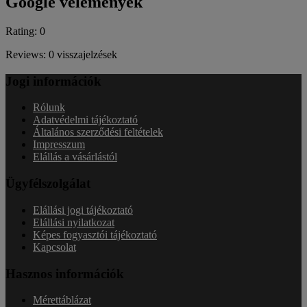
Google vélemények
Rating: 0
Reviews: 0 visszajelzések
Jogi információk
Rólunk
Adatvédelmi tájékoztató
Általános szerződési feltételek
Impresszum
Elállás a vásárlástól
Ügyfélszolgálat
Elállási jogi tájékoztató
Elállási nyilatkozat
Képes fogyasztói tájékoztató
Kapcsolat
Hasznos információk
Mérettáblázat