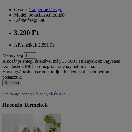
Gyártó:
Tangerine Design
Model: bogrebassethound8
Elérhetőség: 686
3.290 Ft
ÁFA nélkül: 2.591 Ft
Mennyiség
A kosár jelenlegi értékével még 15 000 Ft hiányzik az ingyenes
szállításhoz MPL csomagpontra vagy automatába.
A mai gyártásba már nem tudjuk beütemezni, ezért hétfőn
postázzuk.
Kosárba
0 visszajelzések
/
Visszajelzés írás
Hasonló Termékek