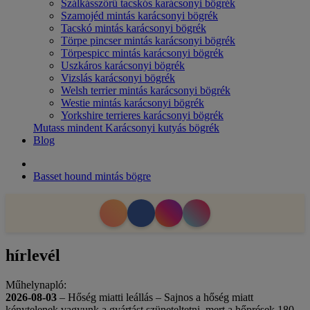
Szálkásszőrű tacskós karácsonyi bögrék
Szamojéd mintás karácsonyi bögrék
Tacskó mintás karácsonyi bögrék
Törpe pincser mintás karácsonyi bögrék
Törpespicc mintás karácsonyi bögrék
Uszkáros karácsonyi bögrék
Vizslás karácsonyi bögrék
Welsh terrier mintás karácsonyi bögrék
Westie mintás karácsonyi bögrék
Yorkshire terrieres karácsonyi bögrék
Mutass mindent Karácsonyi kutyás bögrék
Blog
Basset hound mintás bögre
hírlevél
Műhelynapló:
2026-08-03
– Hőség miatti leállás – Sajnos a hőség miatt
kénytelenek vagyunk a gyártást szüneteltetni, mert a hőprések 180