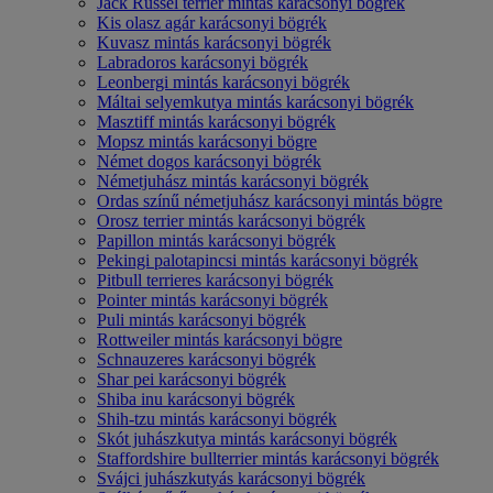
Jack Russel terrier mintás karácsonyi bögrék
Kis olasz agár karácsonyi bögrék
Kuvasz mintás karácsonyi bögrék
Labradoros karácsonyi bögrék
Leonbergi mintás karácsonyi bögrék
Máltai selyemkutya mintás karácsonyi bögrék
Masztiff mintás karácsonyi bögrék
Mopsz mintás karácsonyi bögre
Német dogos karácsonyi bögrék
Németjuhász mintás karácsonyi bögrék
Ordas színű németjuhász karácsonyi mintás bögre
Orosz terrier mintás karácsonyi bögrék
Papillon mintás karácsonyi bögrék
Pekingi palotapincsi mintás karácsonyi bögrék
Pitbull terrieres karácsonyi bögrék
Pointer mintás karácsonyi bögrék
Puli mintás karácsonyi bögrék
Rottweiler mintás karácsonyi bögre
Schnauzeres karácsonyi bögrék
Shar pei karácsonyi bögrék
Shiba inu karácsonyi bögrék
Shih-tzu mintás karácsonyi bögrék
Skót juhászkutya mintás karácsonyi bögrék
Staffordshire bullterrier mintás karácsonyi bögrék
Svájci juhászkutyás karácsonyi bögrék