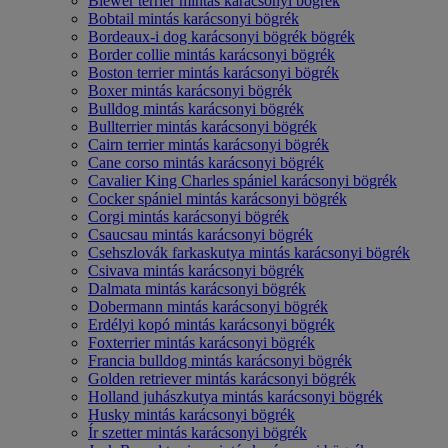
Biewer terrier mintás karácsonyi bögrék
Bobtail mintás karácsonyi bögrék
Bordeaux-i dog karácsonyi bögrék bögrék
Border collie mintás karácsonyi bögrék
Boston terrier mintás karácsonyi bögrék
Boxer mintás karácsonyi bögrék
Bulldog mintás karácsonyi bögrék
Bullterrier mintás karácsonyi bögrék
Cairn terrier mintás karácsonyi bögrék
Cane corso mintás karácsonyi bögrék
Cavalier King Charles spániel karácsonyi bögrék
Cocker spániel mintás karácsonyi bögrék
Corgi mintás karácsonyi bögrék
Csaucsau mintás karácsonyi bögrék
Csehszlovák farkaskutya mintás karácsonyi bögrék
Csivava mintás karácsonyi bögrék
Dalmata mintás karácsonyi bögrék
Dobermann mintás karácsonyi bögrék
Erdélyi kopó mintás karácsonyi bögrék
Foxterrier mintás karácsonyi bögrék
Francia bulldog mintás karácsonyi bögrék
Golden retriever mintás karácsonyi bögrék
Holland juhászkutya mintás karácsonyi bögrék
Husky mintás karácsonyi bögrék
Ír szetter mintás karácsonyi bögrék