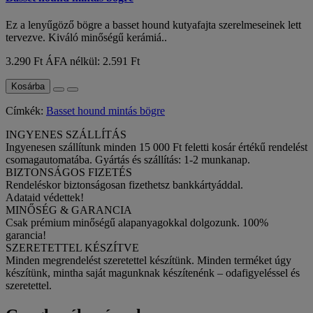
Ez a lenyűgöző bögre a basset hound kutyafajta szerelmeseinek lett
tervezve. Kiváló minőségű kerámiá..
3.290 Ft
ÁFA nélkül: 2.591 Ft
Kosárba
Címkék:
Basset hound mintás bögre
INGYENES SZÁLLÍTÁS
Ingyenesen szállítunk minden 15 000 Ft feletti kosár értékű rendelést
csomagautomatába. Gyártás és szállítás: 1-2 munkanap.
BIZTONSÁGOS FIZETÉS
Rendeléskor biztonságosan fizethetsz bankkártyáddal.
Adataid védettek!
MINŐSÉG & GARANCIA
Csak prémium minőségű alapanyagokkal dolgozunk. 100%
garancia!
SZERETETTEL KÉSZÍTVE
Minden megrendelést szeretettel készítünk. Minden terméket úgy
készítünk, mintha saját magunknak készítenénk – odafigyeléssel és
szeretettel.