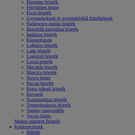
Designer bögrék
Fényképes bögre
Focis bögrék
Gyermekeknek és gyermeklelkű felnőtteknek
Halloween mintás bögrék
Illusztrált panoráma bögrék
Indiános bögrék
Klasszikusok
Lajháros bögrék
Latte bögrék
Logózott bögrék
Lovas bögrék
Macskás bögrék
Morcica bögrék
Neves bögre
Pin-up bögrék
Retro jellegű bögrék
Rovarok
Szarkasztikus bögrék
Tengerimalacos bögrék
Vagány nagyszülők
Vicces bögre
Mutass mindent Bögrék
Kedvenceknek
Biléták