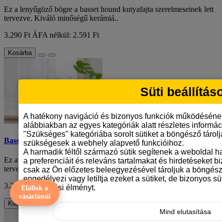
Ez a lenyűgöző bögre a basset hound kutyafajta szerelmeseinek lett
tervezve. Kiváló minőségű kerámiá..
3.290 Ft
ÁFA nélkül: 2.591 Ft
Kosárba
Süti beállítás
A hatékony navigáció és bizonyos funkciók működéséne
alábbiakban az egyes kategóriák alatt részletes informáci
"Szükséges" kategóriába sorolt sütiket a böngésző tárol
Basset hound mintás bögre
szükségesek a webhely alapvető funkcióihoz.
A harmadik féltől származó sütik segítenek a weboldal 
Ez a lenyűgöző bögre a basset hound kutyafajta szerelmeseinek lett
a preferenciáit és releváns tartalmakat és hirdetéseket b
tervezve. Kiváló minőségű kerámiá..
csak az Ön előzetes beleegyezésével tároljuk a böngész
engedélyezi vagy letiltja ezeket a sütiket, de bizonyos süt
3.290 Ft
ÁFA nélkül: 2.591 Ft
böngészési élményt.
Elállok a
vásárlástól
Kosárba
Mind elutasítása