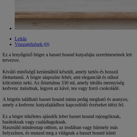
Leírás
Visszajelzések (0)
Ez a lenyűgöző bögre a basset hound kutyafajta szerelmeseinek lett
tervezve.
Kiváló minőségű kerámiából készült, amely tartós és hosszú
élettartamú. A bögre alapszíne fehér, ami eleganciát és stílust
kölcsönöz neki. Az űrtartalma 330 ml, amely ideális mennyiség
kedvenc italodnak, legyen az kávé, tea vagy forró csokoládé.
A bögrén található basset hound minta pedig megható és aranyos,
amely a kedvenc kutyafajtádhoz kapcsolódó érzéseket idézi fel.
Ez a bögre tökéletes ajándék lehet basset hound rajongóknak,
barátoknak vagy családtagoknak.
Használd mindennap otthon, az irodában vagy bármely más
helyszínen, és mutasd meg a világnak a basset hound iránti