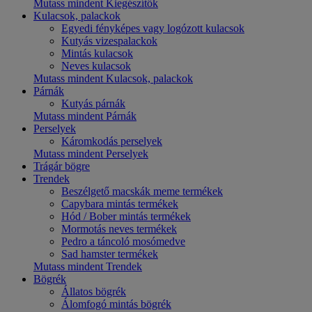
Mutass mindent Kiegészítők
Kulacsok, palackok
Egyedi fényképes vagy logózott kulacsok
Kutyás vizespalackok
Mintás kulacsok
Neves kulacsok
Mutass mindent Kulacsok, palackok
Párnák
Kutyás párnák
Mutass mindent Párnák
Perselyek
Káromkodás perselyek
Mutass mindent Perselyek
Trágár bögre
Trendek
Beszélgető macskák meme termékek
Capybara mintás termékek
Hód / Bober mintás termékek
Mormotás neves termékek
Pedro a táncoló mosómedve
Sad hamster termékek
Mutass mindent Trendek
Bögrék
Állatos bögrék
Álomfogó mintás bögrék