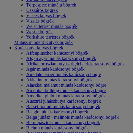
Törpespicc mintájú bögrék
Uszkáros bögrék
Vicces kutyás bögrék
Vizslás bögrék
Welsh terrier mintás bögrék
Westie bögrék
Yorkshire terrieres bögrék
Mutass mindent Kutyás bögrék
Karácsonyi kutyás bögrék
Affenpinscher karácsonyi bögrék
Afgán agár mintás karácsonyi bögrék
Afrikai oroszlánkutya - rigdeback karácsonyi bögrék
Agár mintás karácsonyi bögrék
Airedale terrier mintás karácsonyi bögre
Akita inu mintás karácsonyi bögrék
Alaszkai malamut mintás karácsonyi bögre
Amerikai bulldog mintás karácsonyi bögre
Amerikai pittbul mintás karácsonyi bögrék
Ausztrál juhászkutya karácsonyi bögrék
Basset hound mintás karácsonyi bögrék
Beagle mintás karácsonyi bögrék
Belga juhász - malinois mintás karácsonyi bögrék
Berni pásztor mintás karácsonyi bögrék
Bichon mintás karácsonyi bögrék