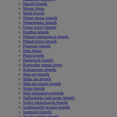
Mastiff bögrék
Mopsz bögre
Mudi bögrék
Német dogos bögrék
Németjuhász bögrék
Orosz terrier bögrék
Papillon bögrék
Pekingi palotapincsi bögrék
Pitbull terrier bögrék
Pointeres bögrék
Pulis bögre
Pumi bögrék
Ridgeback bögrék
Rottweiler mintás bögre
Schnauzeres bögrék
Shar-pei bögrék
Shiba inu bögrék
Shih-tzu mintás bögrék
Sinka bögrék
Skót juhászkutya bögrék
Staffordshire bull terrier bögrék
Svájci juhászkutyás bögrék
Szálkásszőrű tacskós bögrék
Szamojéd bögrék
Tacskó mintás bögrék