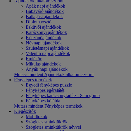
Ajándékok alkalom szerint
Apák napi ajándékok
Babaváró ajándékok
Ballagási ajándékok
Diplomaosztó
Esküvői ajándékok
Karácsonyi ajándékok
Köszönőajándékok
Névnapi ajándékok
Születésnapi ajándékok
Valentin napi ajándékok
Emlékőr
Mikulás ajándékok
Anyák napi ajándékok
Mutass mindent Ajándékok alkalom szerint
Fényképes termékek
Egyedi fényképes puzzle
Fényképes egéralátét
Fényképes karácsonyfadísz - 8cm gömb
Fényképes kőtábla
Mutass mindent Fényképes termékek
Kiegészítők
Mobiltokok
Szögletes sminktükrök
Szögletes sminktükrök névvel