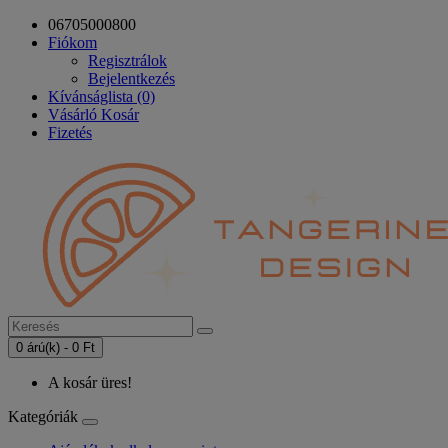
06705000800
Fiókom
Regisztrálok
Bejelentkezés
Kívánságlista (0)
Vásárló Kosár
Fizetés
0 árú(k) - 0 Ft
A kosár üres!
Kategóriák