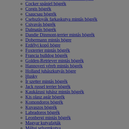
Cocker spániel bögrék
Corgis bögrék
Csaucsau bögrék
Csehszlovák farkaskutya mintás bögrék
Csivavás bögrék
Dalmatás bögrék
Dandie Dinmont-terrier mintás bögrék
Dobermann mintás bögre
Erdélyi kopó bögre
Foxterrier mintás bögrék
Francia bulldog bögrék
Golden-Retriever mintás bögrék
Hannoveri véreb mintás bögrék
Holland juhászkutyás bögre
Husky
Ír szetter mintás bögrék
Jack russel terrier bögrék
Kaukázusi juhász mintás bögrék
Kis olasz agár bögrék
Komondoros bögrék
Kuvaszos bögrék
Labradoros bögrék
Leonbergi mintás bögrék
Magyar kutyafajták
Máltai selyemkutya