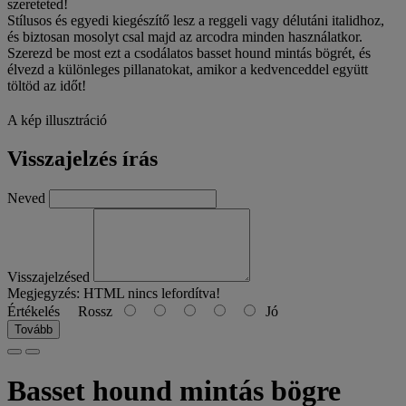
szereteted!
Stílusos és egyedi kiegészítő lesz a reggeli vagy délutáni italidhoz,
és biztosan mosolyt csal majd az arcodra minden használatkor.
Szerezd be most ezt a csodálatos basset hound mintás bögrét, és
élvezd a különleges pillanatokat, amikor a kedvenceddel együtt
töltöd az időt!
A kép illusztráció
Visszajelzés írás
Neved
Visszajelzésed
Megjegyzés:
HTML nincs lefordítva!
Értékelés
Rossz
Jó
Tovább
Basset hound mintás bögre