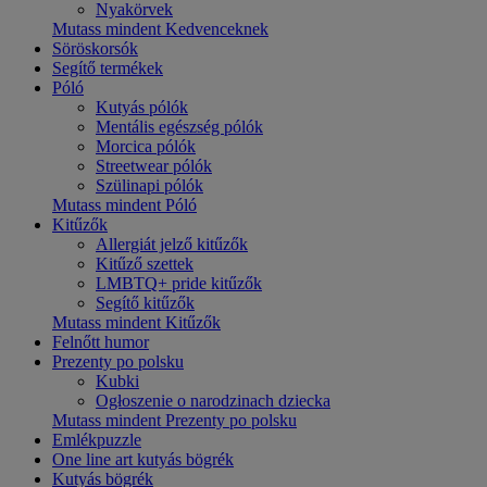
Nyakörvek
Mutass mindent Kedvenceknek
Söröskorsók
Segítő termékek
Póló
Kutyás pólók
Mentális egészség pólók
Morcica pólók
Streetwear pólók
Szülinapi pólók
Mutass mindent Póló
Kitűzők
Allergiát jelző kitűzők
Kitűző szettek
LMBTQ+ pride kitűzők
Segítő kitűzők
Mutass mindent Kitűzők
Felnőtt humor
Prezenty po polsku
Kubki
Ogłoszenie o narodzinach dziecka
Mutass mindent Prezenty po polsku
Emlékpuzzle
One line art kutyás bögrék
Kutyás bögrék