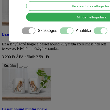
Kiválasztottak elfogadá
Minden elfogadása
Szükséges
Analitika
Basset hound mintás bögre
Ez a lenyűgöző bögre a basset hound kutyafajta szerelmeseinek lett
tervezve. Kiváló minőségű kerámiá..
3.290 Ft
ÁFA nélkül: 2.591 Ft
Kosárba
Basset hound mintás bögre